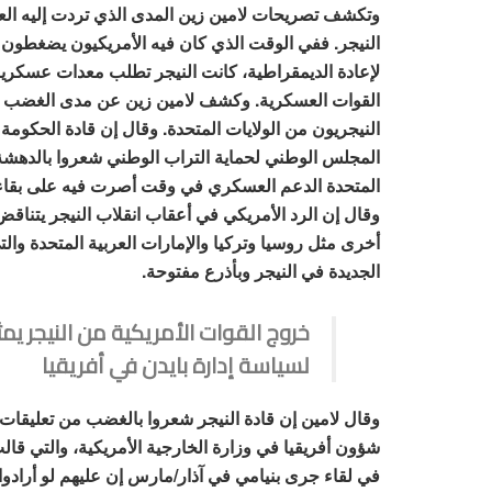
وتكشف تصريحات لامين زين المدى الذي تردت إليه العل
النيجر. ففي الوقت الذي كان فيه الأمريكيون يضغطون
لإعادة الديمقراطية، كانت النيجر تطلب معدات عسكرية
القوات العسكرية. وكشف لامين زين عن مدى الغضب ا
النيجريون من الولايات المتحدة. وقال إن قادة الحكومة ا
المجلس الوطني لحماية التراب الوطني شعروا بالدهشة 
المتحدة الدعم العسكري في وقت أصرت فيه على بقاء ال
وقال إن الرد الأمريكي في أعقاب انقلاب النيجر يتنا
أخرى مثل روسيا وتركيا والإمارات العربية المتحدة والت
الجديدة في النيجر وبأذرع مفتوحة.
خروج القوات الأمريكية من النيجر ي
لسياسة إدارة بايدن في أفريقيا
وقال لامين إن قادة النيجر شعروا بالغضب من تعليقا
شؤون أفريقيا في وزارة الخارجية الأمريكية، والتي قالت 
في لقاء جرى بنيامي في آذار/مارس إن عليهم لو أرادوا 