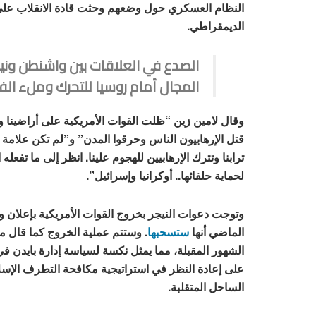
النظام العسكري حول وضعهم وحثت قادة الانقلاب على
الديمقراطي.
الصدع في العلاقات بين واشنطن وني
المجال أمام روسيا للتحرك وملء الفر
وقال لامين زين “ظلت القوات الأمريكية على أراضينا و
قتل الإرهابيون الناس وحرقوا المدن” و”لم تكن علامة 
ترابنا وتترك الإرهابيين للهجوم علينا. انظر إلى ما تفعله 
لحماية حلفائها.. أوكرانيا وإسرائيل”.
وتوجت دعوات النيجر بخروج القوات الأمريكية بإعلان 
الماضي أنها
ستسحبها
. وستتم عملية الخروج كما قال 
الشهور المقبلة، مما يمثل نكسة لسياسة إدارة بايدن في
على إعادة النظر في استراتيجية مكافحة التطرف الإس
الساحل المتقلبة.