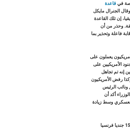
قاعدة
يون دولار. وقال الجنرال مايكل
يا، إن تلك القاعدة
ة. وحذر من أن
بة فاعلة وتحذير بما
نود الأمريكيون يعملون على
ود الأمريكيين على
ن إنه تم تجاهل
كذا رفض الأمريكيون
 ونائب الرئيس
لوزراء أكد أن
العسكري وسط زيادة
وبعد الانقلاب بفترة قصيرة، أمرت الحكومة الجديدة 1500 جنديا فرنسيا