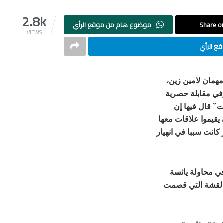
2.8k
Share on
موضوع هام من موقع الرأي
VIEWS
ع الرأي
مهمان لامين زين،
في مقابلة حصرية
” قال فيها إن
يقيموا علاقات معها
كانت سببا في انهيار
في محاولة يائسة
ت القشة التي قصمت