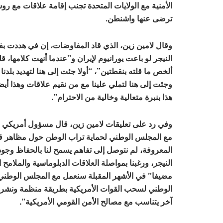
الأمنية مع الولايات المتحدة تجنب إقامة علاقات مع روس
ترضى عنها واشنطن.
وقال لامين زين، الذي قاد المفاوضات، إن في هددت 
النيجر لو باعت يورانيوم لإيران و”عندما أنهت كلامها، ق
ألخص ما قلته بنقطتين”، “أولا جئت إلى هنا لتهديد بلدنا
وجئت إلى هنا لتملي علينا مع من نقيم علاقات وهذا أي
هذا بنبرة متعالية وخالية من الاحترام”.
وفي رد على تعليقات لامين زين، قال مسؤول أمريكي 
مع المجلس الوطني لحماية تراب الوطن حول مظاهر قل
المعروفة، لم نتوصل إلى تفاهم يسمح لنا بالحفاظ وجو
النيجر، ورغبنا بمواصلة العلاقات الدبلوماسية والملامح 
مضيفا” في الأشهر المقبلة سنعمل مع المجلس الوطني 
الوطني لسحب القوات الأمريكية بطريقة منظمة ونشرهم
آخر يتناسب مع مصالح الأمن القومي الأمريكية”.