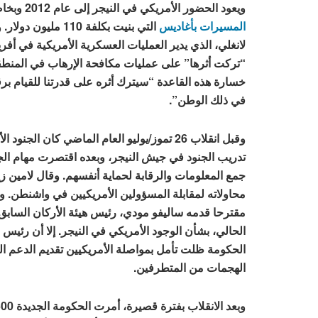
ويعود الحضور الأمريكي في النيجر إلى عام 2012 وبخاصة في
المسيرات بأغاديس
التي بنيت بكلفة 110 مل
لانغلي، الذي يدير العمليات العسكرية الأمريكية في أفريق
“تركت أثرها” على عمليات مكافحة الإرهاب في المنطق
خسارة هذه القاعدة “سيترك أثره على قدرتنا للقيام برقا
في ذلك الوطن”.
وقبل انقلاب 26 تموز/يوليو العام الماضي كان الج
تدريب الجنود في جيش النيجر، وبعده اقتصرت مهام الجن
جمع المعلومات والرقابة لحماية أنفسهم. وقال لامين زي
محاولاته لمقابلة المسؤولين الأمريكيين في واشنطن. و
مقترحا قدمه ساليفو مودي، رئيس هيئة الأركان السابق
الحالي، بشأن الوجود الأمريكي في النيجر. إلا أن رئيس ا
الحكومة ظلت تأمل بمواصلة الأمريكيين تقديم الدعم 
الهجمات من المتطرفين.