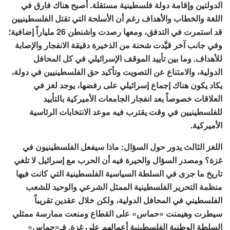
الدولتين وإقامة دولة فلسطينية مستقلة. أصبح هناك فارق في
اللغة والخطاب والأهداف رغم أن الأسلحة التي تقتل الفلسطينيين
قد استمرت في التدفق، ومعها رصدت واشنطن 26 ملياراً إضافية؛
وفي جانب آخر قيَّدت شحنة من الذخيرة دقيقة الانفجار والإصابة
للأهداف. وما بين تأييد الموقف الإسرائيلي في كل المحافل
الدولية، والامتناع عن التصويت وتأكيد حق الفلسطينيين في دولة،
يكاد يكون هناك إجماع إسرائيلي على رفضها، يوجد لغز في
العلاقات خصوصاً بعد انفجار الجامعات الأميركية بالتأييد
للفلسطينيين في وقت يقترب فيه موعد الانتخابات الرئاسية
الأميركية.
اللغز الثالث يدور حول السؤال: ماذا سيفعل الفلسطينيون في
غزة؟ ومصدر السؤال والحيرة فيه أن الحرب مع إسرائيل لا تلغي
تاريخ ما جرى في السلطة السياسية الفلسطينية التي كانت فيها
منظمة التحرير الفلسطينية الممثل الشرعي والوحيد للشعب
الفلسطيني في المحافل الدولية، ولكن خلال عقدين تقريباً
سيطرت وهيمنت «حماس» على القطاع ومنعت ممارسة ممثلي
السلطة الوطنية الفلسطينية أعمالهم على غزة. فـ«حماس»