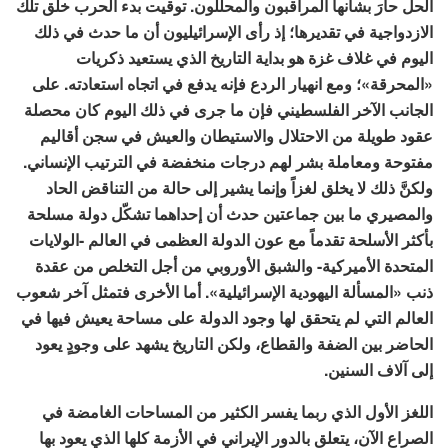
الحل حارَ بشأنها المراقبون والمحللون. توقيت بدء الحرب خلق تلك
الازدواجية في تقديرها؛ إذ رأى الإسرائيليون أن ما حدث في ذلك
اليوم في غلاف غزة هو بداية التاريخ الذي يستعيد ذكريات
«المحرقة»؛ ومع انهيار الردع فإنه يدفع في اتجاه استعادته. على
الجانب الآخر الفلسطيني فإن ما جرى في ذلك اليوم كان محصلة
عقود طويلة من الاحتلال والاستيطان والعيش في سجن أقاليم
مفتوحة ومعاملة بشر لهم درجات منخفضة في الترتيب الإنساني.
ولكنَّ ذلك لا يخلق لغزاً وإنما يشير إلى حالة من التناقض الحاد
والمصيري ما بين جماعتين حدث أن إحداهما تشكّل دولة مسلحة
بأكثر الأسلحة تقدماً مع عون الدولة العظمى في العالم -الولايات
المتحدة الأميركية- والشبق الأوروبي من أجل التخلص من عقدة
ذنب «المسألة اليهودية الإسرائيلية». أما الأخرى فتمثل آخر شعوب
العالم التي لم يتحقق لها وجود الدولة على مساحة يعيش فيها في
الحاضر بين الضفة والقطاع، ولكن التاريخ يشهد على وجودٍ يعود
إلى آلاف السنين.
اللغز الأول الذي ربما يفسر الكثير من المساحات الغامضة في
الصراع الآن، يتعلق بالدور الإيراني في الأزمة كلها الذي يعود بها