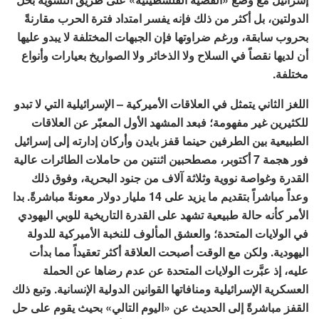
الدولتين، بل أكثر من ذلك فإنه يفسر امتداد فترة الحرب مقارنةً
بحروب سابقة، ورغم ضراوتها فإن الجبهات المختلفة لا يبدو عليها
أن لديها نقصاً في السلاح ولا الذخائر ولا الصواريخ بعيارات وأنواع
مختلفة.
اللغز الثاني يتمثل في العلاقات الأميركية – الإسرائيلية التي لا تبدو
للكثيرين غير مفهومة؛ فبعد المشهد الأول المعبّر عن العلاقات
الطبيعية بين الطرفين حينما قفز بايدن وأركان إدارته إلى إسرائيل
فور هجمة 7 أكتوبر، مصطحبين اثنتين من حاملات الطائرات عالية
القدرة وغواصة نووية وثلاثة آلاف من جنود البحرية، وفوق ذلك
وعداً مباشراً بتقديم ما يزيد على 14 مليار دولار معونةً مباشرةً. بدا
الأمر كأنه حالة طبيعية تشهد على القدرة التاريخية للوبي اليهودي
في الولايات المتحدة؛ والعشق المألوف للنخبة الأميركية للدولة
اليهودية. ولكن مع الوقت أصبحت العلاقة أكثر تعقيداً مما بدأت
عليه، إذ عبَّرت الولايات المتحدة عن عدم رضاها عن الحملة
العسكرية الإسرائيلية ومنافاتها القوانين الدولية الإنسانية. وتبع ذلك
القفز مباشرةً إلى الحديث عن «اليوم التالي» بحيث يقوم على حل