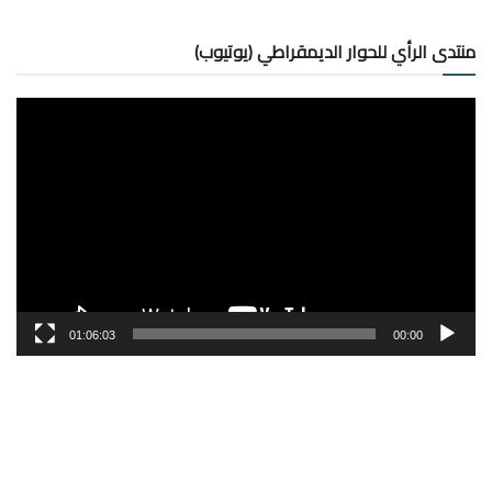
منتدى الرأي للحوار الديمقراطي (يوتيوب)
مشغل
الفيديو
01:06:03
00:00