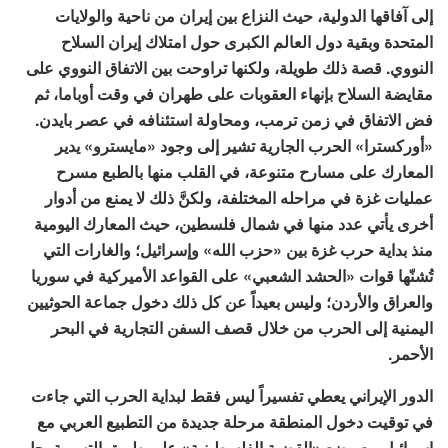
إلى آفاقها الدولية، حيث النزاع بين إيران من ناحية والولايات
المتحدة وبقية دول العالم الكبرى حول امتلاك إيران السلاح
النووي. قصة ذلك طويلة، ولكنها تراوحت بين الاتفاق النووي على
مقايضة السلاح بإنهاء العقوبات على طهران في وقت أوباما، ثم
فض الاتفاق في زمن ترمب، ومحاولة استئنافه في عصر بايدن.
«أوركسترا» الحرب الجارية تشير إلى وجود «مايسترو» يدير
المعارك على مسارح متنوعة، في القلب منها بالطبع مسرح
عمليات غزة في مراحله المختلفة، ولكنَّ ذلك لا يمنع من أدوار
أخرى يأتي عدد منها في شمال فلسطين، حيث المعارك اليومية
منذ بداية حرب غزة بين «حزب الله» وإسرائيل؛ والغارات التي
تُشنّها قوات «الحشد الشعبي» على القواعد الأميركية في سوريا
والعراق والأردن؛ وليس بعيداً عن كل ذلك دخول جماعة الحوثيين
اليمنية إلى الحرب من خلال قصف السفن التجارية في البحر
الأحمر.
الدور الإيراني يعطي تفسيراً ليس فقط لبداية الحرب التي جاءت
في توقيت دخول المنطقة مرحلة جديدة من التطبيع العربي مع
إسرائيل مع وضع «القضية الفلسطينية» على طريق التسوية بحل