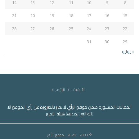
14
13
12
11
10
9
8
21
20
19
18
17
16
15
28
27
26
25
24
23
22
31
30
29
« يوليو
الأرشيف
الرئيسية
المقالات المنشورة ضمن موقع الرأي لا تعبر بالضرورة عن رأي الموقع الا
تلك التي تصدرها هيئة التحرير
© 2003 - 2021
- موقع الرأي