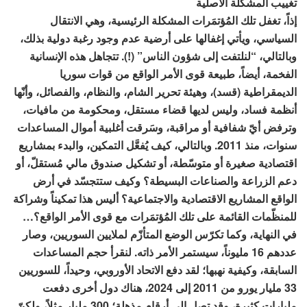
تغييب المشكلة الأصلية
إذاً، تغفل تلك المُؤتمَرات المشكلة الرئيسية، وهي الانتقال
السياسي، ويأتي إغفالها على أرضية عدم وجود رغبة دولية بذلك،
وبالتالي، “لنلتفت إلى شؤون الناس” (!). تتجاهل هذه الإنسانية
الفخمة، أيضاً، طبيعة قوى الأمر الواقع من قوات سوريا
الديمقراطية (قسد)، وهيئة تحرير الشام، والنظام، والفصائل، وأنّها
أنظمة فساد، وليس لديها قضاء مستقل، ومحكومة من مافيات،
وترفض أيّ شفافية أو مراقبة، وسَرقت أغلبية أموال المساعدات
سنوات، منذ 2011. وبالتالي، كيف يُفعَّل التمكين، والبدء بمشاريع
اقتصادية صغيرة أو متوسّطة، أو تشكيل صندوق مالي مُستقلّ، أو
دعم الزراعة والصناعات البسيطة؟ وكيف ستتجسّد في أرض
الواقع المشاريع الاقتصادية والاجتماعية؟ أليس هذا تمكيناً وشراكة
للمنظّمات القائمة على تلك المُؤتمَرات مع قوى الأمر الواقع؟…
في النهاية، وكما تكرّس الوضع المتأزّم لملايين السوريين، وصار
عددهم 16 مليوناً، سيستمر الأمر ذاته. لنقرأ حجم المساعدات
السابقة، وكيفية نهبها؛ لقد دفع الاتحاد الأوروبي، وحيداً، للسوريين
33 مليار يورو من 2011 إلى 2024، هناك دول أخرى دفعت
مليارات كثيرة، وقد تصل إلى أرقام مذهلة؛ 300 مليار مثلاً، ولكنّ