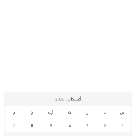
أغسطس 2026
س
د
ن
ث
أرب
خ
ج
7
6
5
4
3
2
1