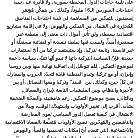
على تلبية حاجات الدول المحيطة بسورية، ولا قادرة على تلبية
احتياجات السوريين الـ16 مليوناً، وكذلك، لن يتمكّن مُؤتمَر
إسطنبول للتمكين من المساهمة في تلبية احتياجات المناطق
المُحرّرة في الشمال من التمكين والنهوض، ولا في إقامة مشاريع
اقتصادية بسيطة، ولن تأتي أموال ذات معنى إلى منطقة غير
مستقرة أمنياً، وليست فيها سلطة تنفيذية أو قضائية مستقلّة أو
غير فاسدة، وتابعة لتركيا، وإذ ستستفيد تركيا من أيّ استثمارات
جديدة، فإنّ السياسة التركية ذاتها لا تبدو أنّها تتبنّى سياسة داعمة
لموضوع التمكين، فلم تتوصّل إلى اتفاقية نهائية بينها وبين روسيا
وإيران، أو مع تركيا، وتبدو المنطقة قابلة لتجدّد الحروب والمعارك
في كلّ حين، وكذلك، بين “قسد” وتركيا ومعها الفصائل، أو بين
الأخيرة والنظام، وبين المليشيات التابعة لإيران والفصائل،
وبالتالي، يصبح موضوع التمكين، رغم هامشيته والضجّة الضخمة
بشأنه، أقرب إلى تغيير الأولويات واستهلاك الوقت، وبدلاً من
الانشغال في كيفية تفعيل الدور السياسي لقوى المعارضة
والناشطين والمُهجّرين، تصبح الأولويات مُتعلّقةً بالقضايا الاقتصادية
والاجتماعية، التي تنعدم أيّ إمكانات لتحقيقها واقعياً، والنهوض
بالمناطق الخارجة عن سيطرة النظام، عدا أنّه ليس من مهامّ