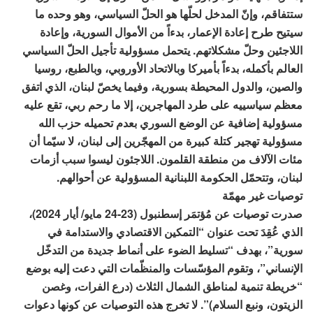
ستتفاقم، وإنّ المدخل لحلّها هو الحلّ السياسي، وهو وحده ما
سيتيح طرح إعادة الإعمار، بدءاً من الأموال السورية، وإعادة
اللاجئين وحلّ مشكلاتهم. يتحمل مسؤولية تأجيل الحلّ السياسي
العالم بأكمله، بدءاً بأميركا وبالاتحاد الأوروبي، وبالطبع، روسيا
والصين، والدول المحيطة بسورية، وفيما يخصّ لبنان، الذي اتفق
معظم سياسييه على طرد المهاجرين، إلا ما رحم ربي، تقع عليه
مسؤولية إضافية عن الوضع السوري بعدم تحميله حزب الله
مسؤولية تهجير كتلة كبيرة من المهجّرين إلى لبنان، لا سيّما أن
مئات الآلاف من منطقة القلمون. اللاجئون ليسوا سبب أزمات
لبنان، وتتحمّل الحكومة اللبنانية المسؤولية عن أحوالهم.
توصيات غير مهمّة
صدرت توصيات عن مُؤتمَر إسطنبول (23-24 مايو/ أيار 2024)،
الذي عُقِدَ تحت عنوان “التمكين الاقتصادي والاستدامة في
سورية”، بهدف “تسليط الضوء على أنماط جديدة من التدخّل
الإنساني”، وتقوم المؤسّسات والمنظّمات التي دعت إليه بوضع
“خريطة تنمية لمناطق الشمال الثلاث (درع الفرات، وغصن
الزيتون، ونبع السلام)”. لا تخرج هذه التوصيات عن كونها دعوات