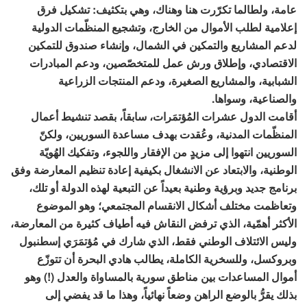
عامة، ولطالما تكرّرت هنا وهناك، وهي بتكثيف: تشكيل فرق
إعلامية لطلب الأموال من الخارج، وتشجيع المنظّمات الدولية
لدعم المشاريع والتمكين في الشمال، وإنشاء صندوق للتمكين
الاقتصادي، وإطلاق ورش عمل للمتخصّصين، ودعم المبادرات
الشبابية، والمشاريع الصغيرة، ودعم المنتجات الزراعية
والصناعية، وسواها.
أقامت الدول عشرات المُؤتمَرات، سابقاً، بقصد تنشيط أعمال
المنظّمات المدنية، وعُقدت بهدف مساعدة السوريين، ولكنّ
السوريين انتهوا إلى مزيدٍ من الإفقار واللجوء، وتفكيك الهُويّة
الوطنية، والابتعاد عن الانشغال بكيفية إعادة تنظيم المعارضة وفق
برنامج جديد وبرؤية وطنية بعيداً عن التبعية لهذه الدولة أو تلك،
وتعاظمت مختلف أشكال الانقسام المجتمعي؛ وهو الموضوع
الأكثر أهمّية، الذي ترفض النقاش فيه أطياف كثيرة من المعارضة،
وليس الائتلاف الوطني فقط، الذي شارك في مُؤتمَرَي إسطنبول
وبروكسل، وللسخرية الكاملة، يطالب هادي البحرة أن تتوزّع
أموال المساعدات بين مناطق سورية بالمساواة والعدل (!) وهو
بذلك يقرُّ بالوضع الراهن وضعاً نهائياً، وهذا ما قد يفضي إلى