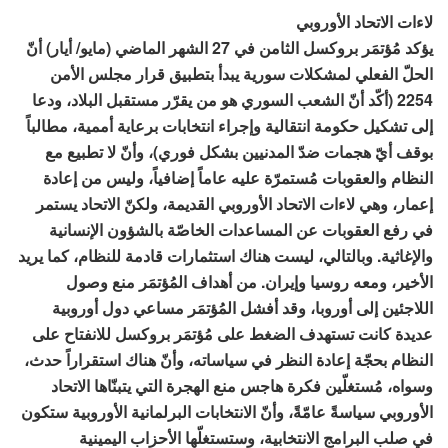
لاءات الاتحاد الأوروبي
يؤكد مُؤتمَر بروكسل الثامن في 27 الشهر الماضي (مايو/ أيار) أنّ
الحلّ الفعلي لمشكلات سورية يبدأ بتطبيق قرار مجلس الأمن
2254 (أكّد أنّ الشعب السوري هو من يقرّر مستقبل البلاد، ودعا
إلى تشكيل حكومة انتقالية وإجراء انتخابات برعاية أممية، مطالباً
بوقف أيّ هجمات ضدّ المدنيين بشكل فوري)، وأنّ لا تطبيع مع
النظام والعقوبات مُستمرّة عليه عاماً إضافياً، وليس من إعادة
إعمار، وهي لاءات الاتحاد الأوروبي القديمة، ولكنّ الاتحاد يستمر
في رفع العقوبات عن المساعدات الخاصّة بالشؤون الإنسانية
والإغاثية. وبالتالي، ليست هناك استثمارات قادمة للنظام، كما يريد
الأخير، ومعه روسيا وإيران. من أهداف المُؤتمَر منع وصول
اللاجئين إلى أوروبا، وقد أفشل المُؤتمَر مساعي دول أوروبية
عديدة كانت تستهدف الضغط على مُؤتمَر بروكسل للانفتاح على
النظام بحجّة إعادة النظر في سياساته، وأنّ هناك استقراراً حدث،
وسواه، مُستغلّين فكرة هاجس منع الهجرة التي يتبنّاها الاتحاد
الأوروبي سياسةً عامّةً، وأنّ الانتخابات البرلمانية الأوروبية ستكون
في صلب البرامج الانتخابية، وستستغلّها الأحزاب اليمينية