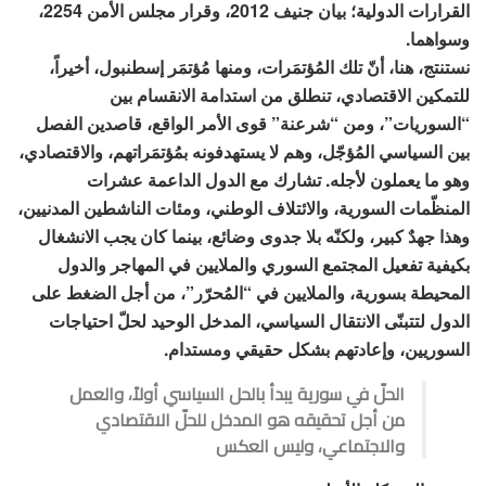
القرارات الدولية؛ بيان جنيف 2012، وقرار مجلس الأمن 2254،
وسواهما.
نستنتج، هنا، أنّ تلك المُؤتمَرات، ومنها مُؤتمَر إسطنبول، أخيراً،
للتمكين الاقتصادي، تنطلق من استدامة الانقسام بين
“السوريات”، ومن “شرعنة” قوى الأمر الواقع، قاصدين الفصل
بين السياسي المُؤجّل، وهم لا يستهدفونه بمُؤتمَراتهم، والاقتصادي،
وهو ما يعملون لأجله. تشارك مع الدول الداعمة عشرات
المنظّمات السورية، والائتلاف الوطني، ومئات الناشطين المدنيين،
وهذا جهدٌ كبير، ولكنّه بلا جدوى وضائع، بينما كان يجب الانشغال
بكيفية تفعيل المجتمع السوري والملايين في المهاجر والدول
المحيطة بسورية، والملايين في “المُحرّر”، من أجل الضغط على
الدول لتتبنّى الانتقال السياسي، المدخل الوحيد لحلّ احتياجات
السوريين، وإعادتهم بشكل حقيقي ومستدام.
الحلّ في سورية يبدأ بالحل السياسي أولاً، والعمل
من أجل تحقيقه هو المدخل للحلّ الاقتصادي
والاجتماعي، وليس العكس