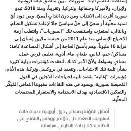
إسقاطه، انقسم البلد “سوريات”، بين مناطق تابعة لروسيا،
ولإيران، ولأميركا وحلفائها، ولتركيا. وتقريباً، ومنذ 2018، تبدو
سورية أقربَ إلى الانتداب ومن دون انتدابٍ أمميّ، ومن دون أيّ
تنمية محلّية أو سعيّ إلى حلّ سياسيّ جادّ لإعادة تشكيل النظام،
وبالتالي، استقرّت واستنقعت تلك “السوريات”، وانتقلت أزمة
الاحتياج الإنساني منذ عام 2011 من خمسة ملايين إنسان إلى
قرابة 16 مليوناً، وهم بأمسّ الحاجة إلى أشكال المساعدة كافة؛
مساكن/ خيم، لباس، طعام، ماء، أدوية، تعليم، فرص عمل،
مشافٍ وسواها، ولأنّ الأمر كذلك، انعقدت مُؤتمَرات دولية كثيرة
بشأن تلبية تلك الاحتياجات، وتنعقد في بروكسل وتركيا، هذه الأيام،
مُؤتمَرات “إغاثية” بقصد تلبية احتياجات اللاجئين في الدول
المُحيطة بسورية، ويسود في هذه اللقاءات مفهومَا التعافي المُبكّر
والتمكين الاقتصادي، بهدف الاستدامة والاستقرار للمجتمعات
المحلّية.
أفشل المُؤتمَر مساعي دول أوروبية عديدة كانت
تستهدف الضغط على مُؤتمَر بروكسل للانفتاح على
النظام بحجّة إعادة النظر في سياساته