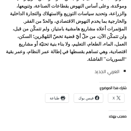
وموحّدة، وعلى أساس النهوض بقطاعات الصناعة، وتنويعها،
والزراعة، وتحديد سياسات التوزيع والاستهلاك والتجارة الداخلية
والخارجية بما يخدم النهوض الاقتصادي، والحدّ من الفقر.
المؤتمرات أعلاه مشاريع هامشية بامتياز، ولم تتمكّن من قبل،
ولن تتمكّن الآن، من حلّ أيّ قضية تخصّ المُهجّرين؛ السكن،
العمل، الماء، الطعام، التعليم، ولا بناء بنية تحتيّة أو مشاريع
اقتصادية، وهي تساهم بقسطها في إطالة عمر النظام، وعمر بقية
“السوريات” الفاشلة.
العربي الجديد
شارك هذا الموضوع:
X
فيس بوك
طباعة
معجب بهذه: