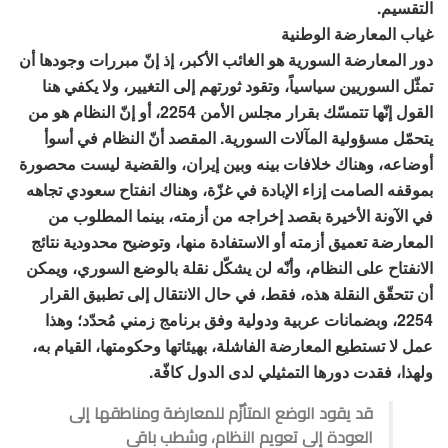
التقسيم.
غياب المعارضة الوطنية
دور المعارضة السورية هو الغائب الأكبر، إذ إنّ مبررات وجودها أن
تمثّل السوريين سياسياً، وتقود ثورتهم إلى التغيير، ولا يكفي هنا
القول إنّها تتمسّك بقرار مجلس الأمن 2254، أو إنّ النظام هو من
يتحمّل مسؤولية المآلات السورية. المقصد أنّ النظام في أسوأ
أوضاعه، وهناك خلافات بينه وبين إيران، والقضية ليست محصورة
بموقفه الصامت إزاء الإبادة في غزّة، وهناك انفتاح سعودي تجاهه
في الآونة الأخيرة بقصد إخراجه من أزمته، بينما المطلوب من
المعارضة تعميق أزمته أو الاستفادة منها، وتوضيح محدودية نتائج
الانفتاح على النظام، وأنّه لن يشكّل نقلة بالوضع السوري، ويمكن
أن تتحقّق النقلة هذه، فقط، في حال الانتقال إلى تطبيق القرار
2254، وبضمانات عربية ودولية وفق برنامج زمني مُحدّد؛ وهذا
عمل لا تستطيع المعارضة الفاشلة، بهيئاتها وحكومتها، القيام به،
ولهذا، فقدت دورها التمثيلي لدى الدول كافّة.
قد يقود الوضع المتأزّم للمعارضة ومناطقها إلى
العودة إلى تعويم النظام، وشطب باقي