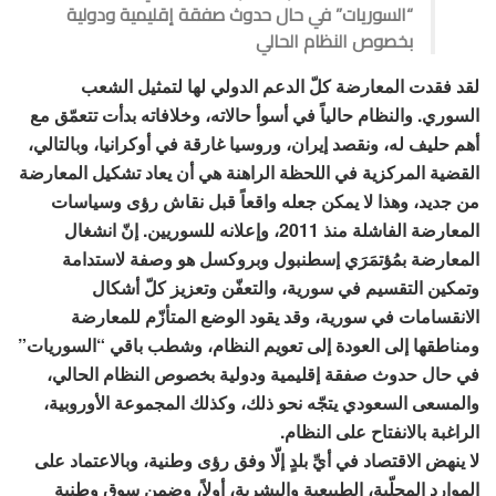
“السوريات” في حال حدوث صفقة إقليمية ودولية
بخصوص النظام الحالي
لقد فقدت المعارضة كلّ الدعم الدولي لها لتمثيل الشعب
السوري. والنظام حالياً في أسوأ حالاته، وخلافاته بدأت تتعمّق مع
أهم حليف له، ونقصد إيران، وروسيا غارقة في أوكرانيا، وبالتالي،
القضية المركزية في اللحظة الراهنة هي أن يعاد تشكيل المعارضة
من جديد، وهذا لا يمكن جعله واقعاً قبل نقاش رؤى وسياسات
المعارضة الفاشلة منذ 2011، وإعلانه للسوريين. إنّ انشغال
المعارضة بمُؤتمَرَي إسطنبول وبروكسل هو وصفة لاستدامة
وتمكين التقسيم في سورية، والتعفّن وتعزيز كلّ أشكال
الانقسامات في سورية، وقد يقود الوضع المتأزّم للمعارضة
ومناطقها إلى العودة إلى تعويم النظام، وشطب باقي “السوريات”
في حال حدوث صفقة إقليمية ودولية بخصوص النظام الحالي،
والمسعى السعودي يتجّه نحو ذلك، وكذلك المجموعة الأوروبية،
الراغبة بالانفتاح على النظام.
لا ينهض الاقتصاد في أيِّ بلدٍ إلّا وفق رؤى وطنية، وبالاعتماد على
الموارد المحلّية، الطبيعية والبشرية، أولاً، وضمن سوق وطنية