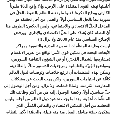
أغلبيتها نهبته القوى المتنفّذة على الأرض، وإنّ واقع الـ16 مليوناً
الكارثي يوضّح الفكرة؛ فعلوا ما يفعله النظام بالضبط. الحلّ في
سورية يبدأ بالحل السياسي أولاً، والعمل من أجل تحقيقه هو
المدخل للحلّ الاقتصادي والاجتماعي، وليس العكس؛ الطريف هنا
أنّ النظام كان يُشدّد على الحلّ الاقتصادي والإداري، ويرفض
الإصلاح السياسي منذ عام 2000، ولا يزال (!)
ليست وظيفة المنظّمات السورية المدنية والتنموية ومراكز
الأبحاث البحث في تمكين قوى الأمر الواقع من تعزيز الانقسام
(مشاريعها للشمال المُحرّر) أو في الشؤون الثقافية للسوريين،
ومواضيع الهُويّة والعلمانية ومرجعيات الدستور مثلاً، والطائفية،
ويمكن لهذه المنظمات أن ترفع خلاصات وتوصيات لدول العالم
كافّة عن احتياجات السوريين، ولكن يجب البحث عن مشكلات
المعارضة المُزمنة، ولماذا فشلت، ولا تزال، ومن أجل الوصول إلى
حلّ سياسيّ، أولاً، وكيفية الوصول إليه هي من أكثر وظائف تلك
المنظّمات أهمّية، وهذا ما يجب تحشيد دول العالم من أجله، وليس
التحشيد من أجل التمكين الاقتصادي والتعافي المُبكّر، الذي
ستكون حصّة مناطق المعارضة منه قليلة، والحصّة الأكبر للنظام،