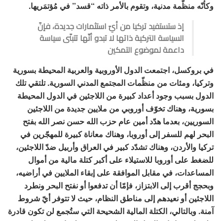
وكأنّه منظّمة مدنية، وتقوم بالأمر ذاته “قسد” في مُؤتمَريها.
إذ ستستفيد تركيا من أيّ استثمارات جديدة، فإنّ
السياسة التركية ذاتها لا تبدو أنّها تتبنّى سياسة
داعمة لموضوع التمكين
في بروكسل، اجتمعت الدول الأوروبية والعربية المحيطة بسورية
وتركيا، ومئات من منظّمات المجتمع المدني السورية. تلتقي تلك
الدول بسبب وجود أعداد كبيرة من اللاجئين في الدول المحيطة
بسورية، وهناك تخوّف أوروبي من ملايين جديدة من اللاجئين
السوريين، بعدما هدّد أمين عام حزب الله حسن نصر الله بفتح
البحر لهم للسفر إلى أوروبا، وهناك معاناة كبيرة للمهجّرين في
تركيا والأردن، وهناك تشدّد كبير في العراق وأربيل ضدّ اللاجئين،
للضغط على أوروبا للاستيلاء على أكبر كتلة مالية من أموال
المساعدات، في مقابل الموافقة على إبقاء الملايين في أراضيه،
وبحجج أقرب إلى الابتزاز، فإمّا أن تدفعوا أو نفتح البحر ونطرد
اللاجئين أو نعيدهم إلى مناطق النظام، حيث لا تتوفر أيّ شروط
آمنة. وبالتالي، الكتلة المالية الشحيحة التي ستُجمع لن تكون قادرة