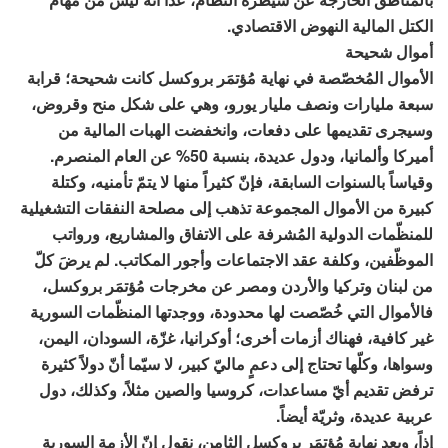
الكتل المالية النهوض الاقتصادي.
أموال شحيحة
الأموال المُخصّصة في نهاية مُؤتمَر بروكسل كانت شحيحة؛ قرابة
سبعة مليارات ونصف مليار يورو، وهي على شكل منح وقروض،
وسيجرى تقديمها على دفعات، وانخفضت الهبات المالية من
أميركا وألمانيا، ودول عديدة، بنسبة 50% عن العام المنصرم.
وقياساً بالسنوات السابقة، فإنّ كثيراً منها لا يتمّ تأمنيه، وكتلة
كبيرة من الأموال المجموعة تذهب إلى مصلحة النفقات التشغيلية
للمنظّمات الدولية المُشرفة على الاتفاق والمشاريع، ورواتب
الموظّفين، وكلفة عقد الاجتماعات وأجور المكاتب. لم يرضَ كلّ
من لبنان وتركيا والأردن ومصر عن مخرجات مُؤتمَر بروكسل،
فالأموال التي خُصّصت لها محدودة، ووجدتها المنظّمات السورية
غير كافية، فهناك أزمات أخرى؛ أوكرانيا، غزّة، السودان، اليمن،
وسواها، وكلّها تحتاج إلى دعمٍ ماليّ كبير، لا سيّما أنّ دولاً كثيرة
ترفض تقديم أيّ مساعدات، كروسيا والصين مثلاً، وكذلك، دول
عربية عديدة، وثريّة أيضاً.
إذاً، وبعد نهاية مُؤتمَر بروكسل الثامن، نقول إنّ الأزمة السورية