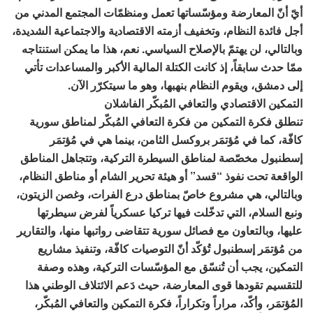
أيّ أنّ المعارضة ومؤسّساتها تعمل ومنظمّات المجتمع المدني من
أجل فائدة النظام، وتخفيف أزمته الاقتصادية والاجتماعية الشديدة،
وبالتالي، لن يهتمّ بالإصلاح السياسي. نعم، هذا ما يمكن استنتاجه
ممّا حدث سابقاً، إذ كانت الكتلة المالية الأكبر والمساعدات تأتي
إلى دمشق، ويقوم النظام بنهبها، وهو ما سيتكرّر الآن.
التمكين الاقتصادي والتعافي المُبكّر الفاشلان
تنطلق فكرة التمكين من فكرة التعافي المُبكّر لمناطق سورية
كافّة، كما في مُؤتمَر بروكسل الثامن، بينما هي في مُؤتمَر
إسطنبول مخصّصة لمناطق السيطرة التركية، وتتجاهل المناطق
الواقعة تحت نفوذ “قسد” أو هيئة تحرير الشام أو مناطق النظام،
وبالتالي، هي مشروع خاصّ بمناطق درع الفرات، وغصن الزيتون،
ونبع السلام، التي تدخّلت فيها تركيا عسكرياً لفرض سيطرتها
عليها، وبالتعاون مع فصائل سورية تتقاضى رواتبها منها، والتقارير
من مُؤتمَر إسطنبول تُؤكّد أنّ التوصيات كافّة، وتنفيذ مشاريع
التمكين، يجب أن تُنسّق مع المؤسّسات التركية، وهذه وصفة
للتقسيم تقودها قوى المعارضة، حيث دَعم الائتلاف الوطني هذا
المُؤتمَر، وأكّد، مراراً وتكراراً، فكرة التمكين والتعافي المُبكّر،