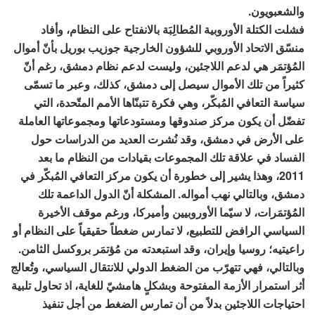
والشعبويون.
فشلت الكتلة الأوروبية المُطالِبَة بالانفتاح على النظام، وأفاد
منسّق الاتحاد الأوروبي للشؤون الخارجية جوزيب بوريل بأنّ أموال
المُؤتمَر هي لدعم اللاجئين، وليست لدعم نظام دمشق، رغم أنّ
كثيراً من تلك الأموال سيصل إلى دمشق، كذلك، وعبر ما تسمّى
سياسة التعافي المُبكّر، وهي فكرة تتبنّاها الأمم المتّحدة، التي
تفضّل أن يكون مركز صندوقها ومستودعاتها ومجموعاتها العاملة
على الأرض في دمشق، وقد نُشرت العديد من الدراسات حول
الفساد في علاقة تلك المجموعات بقيادات من النظام ما بعد
2011، وهذا يشير إلى خطورة أن يكون مركز التعافي المُبكّر في
دمشق، وبالتالي نهب أمواله. المشكلة أنّ الدول الداعمة تلك
المُؤتمَرات، لا سيّما الأوروبيين وأميركا، ورغم موقف الأخيرة
السياسي الرافض للتطبيع، لا تمارس ضغطاً حقيقياً على النظام أو
راعيتيه؛ روسيا وإيران، وقد استبعدته من مُؤتمَر بروكسل الثامن.
وبالتالي، فهي تتهرّب من الضغط الدولي للانتقال السياسي، وتُعالج
أثر استمرار الأزمة المفتوحة وبشكلٍ هامشيّ للغاية، اذ تحاول تلبية
احتياجات اللاجئين بدلاً من أن تمارس الضغط من أجل تنفيذ