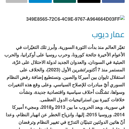
عمار ديوب
تغيّر العالم منذ بدأت الثورة السورية. وأبرز تلك التغيّرات في
الأعوام الأخيرة جائحة كورونا، وحرب روسيا على أوكرانيا، والحرب
العبثية في السودان، والعدوان الجديد لدولة الاحتلال على غزّة،
المستمر منذ 7 أكتوبر/تشرين الأول (2023)، والخلاف على
استقلال تايوان بين أميركا والصين. ونستطيع إضافة رفض النظام
السوري أيّ مبادرات للإصلاح السياسي. وعلى وقع هذه التغيرات
وسواها، تشكّلت أحلاف سياسية واقتصادية جديدة، ونشأت
خلافات كبيرة بين استراتيجيات الدول العظمى.
في سورية، وبعد الحروب ما بين 2013 و2018، ومجيء أميركا
2014، وروسيا 2015، إليها، وانزياح الخطر عن انهيار النظام، وعدا
أنّ هاتين الدولتين تتبنيّان التدرّج في تغيير النظام وترفضان