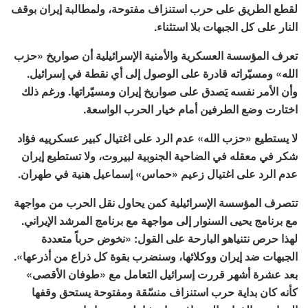
لقطع الطريق على حرب استنزاف مفتوحة، ولمطالبة إيران بوقف
النار على كل الجبهات بلا استثناء.
تعرف المؤسسة العسكرية والأمنية الإسرائيلية أن صواريخ «حزب
الله» ومسيّراته قادرة على الوصول إلى أي نقطة في إسرائيل.
وأن الأمر نفسه يَصدق على صواريخ إيران ومسيّراتها. ورغم ذلك
اختارت وضع الطرفين أمام خيار الحرب الواسعة.
لا يستطيع «حزب الله» عدم الرد على اغتيال كبير عسكرييه فؤاد
شكر في معقله في الضاحية الجنوبية لبيروت، ولا تستطيع إيران
عدم الرد على اغتيال زعيم «حماس» إسماعيل هنية في طهران.
تتصرف المؤسسة الإسرائيلية كمن يحاول نقل الحرب من مواجهة
مع برنامج يحيى السنوار إلى مواجهة مع برنامج المرشد الإيراني.
لهذا حرص نتنياهو البارحة على القول: «نخوض حرباً متعددة
الجبهات ضد إيران ووكلائها، وسنضرب بقوة كل ذراع من أذرعها».
بعد عشرة أشهر قررت إسرائيل التعامل مع «طوفان الأقصى»
كأنه كان بداية حرب استنزاف منسّقة ومفتوحة يستحق وقفها