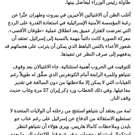
طاولة رئيس الوزراء ليفاضل بينها.
أغلب الظن أن الاغتيالين الأخيرين في بيروت وطهران عبَّرا عن
رغبة المؤسسة الأمنية الإسرائيلية في استعادة القدرة على الردع
التي تعرضت لاهتزاز عميق بعد انطلاق عملية «طوفان الأقصى».
معركة الصورة كانت دائماً مهمة بالنسبة إلى إسرائيل. تعتقد أن
شعور الأعداء بالثمن الباهظ الذي يمكن أن يترتب على هجماتهم قد
يدفعهم إلى صرف النظر عن تنفيذها.
للتوقيت في الحروب أهمية استثنائية. جاء الاغتيالان بعد وقوف
نتنياهو وللمرة الرابعة أمام الكونغرس الذي صفَّق له طويلاً رغم
الغيابات التي لا يمكن إلا ملاحظتها من دون المبالغة في تقدير
مفاعيلها. وفي ذلك الخطاب ورد ذِكر إيران 27 مرة وغاب حديث
وقف النار.
ثمة من يعتقد أن نتنياهو استنتج من رحلته أن الولايات المتحدة لا
تستطيع الاستقالة من الدفاع عن إسرائيل على رغم عتاب جو
بايدن وملاحظات كامالا هاريس. ويرى هؤلاء أن نتنياهو انتظر
استكمال استنزاف «حماس» في غزة قبل الالتفات إلى ما يعده