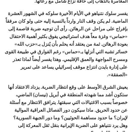
المغامرة بالذهاب إلى حافة نزاع شامل مع رعاتها.
يفسر سلوك نتنياهو في الأيام الأخيرة سلوكه في الشهور العشرة
الماضية. لم يكن وقف النار وارداً بالنسبة إليه حتى ولو كان مرفقاً
بإفراج على مراحل عن الرهائن. رأى أن توجيه ضربة قاصمة إلى
«حماس» وغزة معاً هدف استراتيجي يفوق بكثير أهمية الاحتفال
بعودة الرهائن. ثمة من يعتقد أنه يحلم بأن يُنزل بـ«حزب الله»
خسائر تشبه التي أنزلها بـ«حماس» رغم الفوارق في طبيعة القوى
ومسرح المواجهة والعمق الإقليمي. وهذا يفسر أيضاً لماذا تعذر
على إدارة بايدن انتزاع موقف إسرائيلي يساعد على تمرير
«الصفقة».
يعيش الشرق الأوسط على وقع انتظار الضربة. يزداد الاعتقاد أنها
ستكون أشد مما شهدته المنطقة في أبريل (نيسان) الماضي،
خصوصاً بسبب الاغتيالات التي سبقتها. يترافق الانتظار مع أسئلة
عن حدود الحريق. ماذا سيكون دور الفصائل العراقية الموالية
لإيران؟ ما حدود مساهمة الحوثيين؟ وما دور الجبهة السورية؟
وهل يرد نتنياهو على الضربة الإيرانية بنقل ثقل المعركة إلى