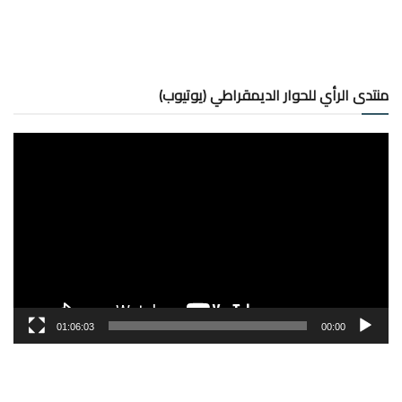
منتدى الرأي للحوار الديمقراطي (يوتيوب)
مشغل
الفيديو
01:06:03
00:00