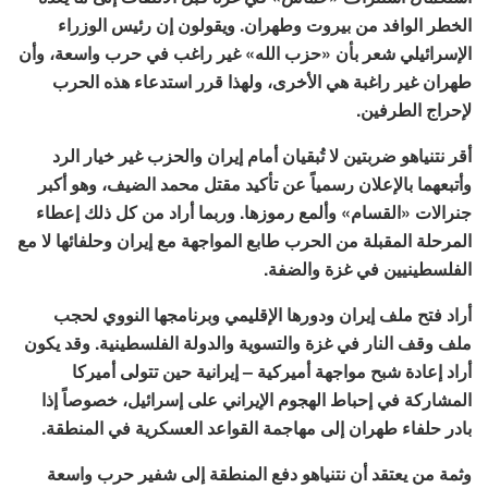
الخطر الوافد من بيروت وطهران. ويقولون إن رئيس الوزراء
الإسرائيلي شعر بأن «حزب الله» غير راغب في حرب واسعة، وأن
طهران غير راغبة هي الأخرى، ولهذا قرر استدعاء هذه الحرب
لإحراج الطرفين.
أقر نتنياهو ضربتين لا تُبقيان أمام إيران والحزب غير خيار الرد
وأتبعهما بالإعلان رسمياً عن تأكيد مقتل محمد الضيف، وهو أكبر
جنرالات «القسام» وألمع رموزها. وربما أراد من كل ذلك إعطاء
المرحلة المقبلة من الحرب طابع المواجهة مع إيران وحلفائها لا مع
الفلسطينيين في غزة والضفة.
أراد فتح ملف إيران ودورها الإقليمي وبرنامجها النووي لحجب
ملف وقف النار في غزة والتسوية والدولة الفلسطينية. وقد يكون
أراد إعادة شبح مواجهة أميركية – إيرانية حين تتولى أميركا
المشاركة في إحباط الهجوم الإيراني على إسرائيل، خصوصاً إذا
بادر حلفاء طهران إلى مهاجمة القواعد العسكرية في المنطقة.
وثمة من يعتقد أن نتنياهو دفع المنطقة إلى شفير حرب واسعة