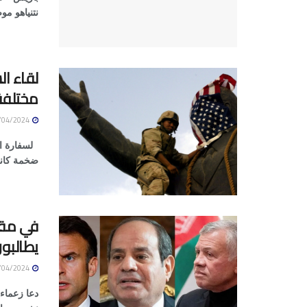
نتنياهو مو
لقاء ال
مختلفة
09/04/2024
لسفارة ال
ضخمة كانت
في مقا
يطالبون
09/04/2024
دعا زعماء