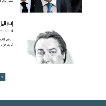
نشر يوم ال
إسرائيل
09/04/2024
رغم الغضب
غزة، فإن إ
1