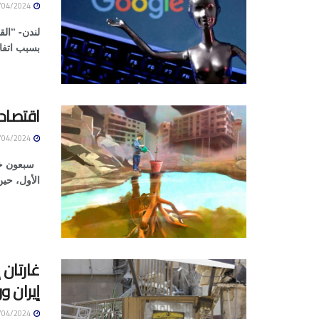
09/04/2024
لندن- “ال
بسبب اتفاقية بمبلغ 1.2 مليا
اقتصاد غزة… 70 سنة ل
09/04/2024
الأول، حين
غارتان 
إيران و
09/04/2024