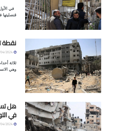
في الأول 
قنصليتها 
نقطة تح
09/04/2024
ثلاثة أحدا
وهي الانس
هل تستط
في الت
09/04/2024