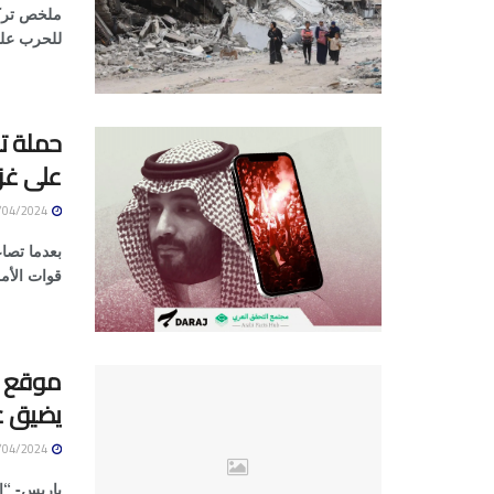
ملخص تركز 
للحرب على 
حملة تش
على غز
09/04/2024
بعدما تصاع
قوات الأم
يضيق ع
09/04/2024
باريس- “ا