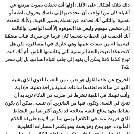
ذلك بثلاثة أشكال على الأقل: أوّلها أنك تحدثت بصوت مرتفع عن
أشياء كان من الواجب أن تتحدث بها إلى نفسك بحروف باطنة أو
نفسية؛ والثاني أنك تحدثت عن نفسك بضمير الغيبة، وكأنك تتحدث
إلى شخص موهوم وليس هذا الموهوم إلاّ أنت الواقعي؛ والثالث
أنك أقحمت في الخطاب شخصا كان غريبا عن سردك فبات مضمّنا
فيه بما له من صفات عنيتها وهي جارتك في المسافرة، لكن هل
كنت هكذا تعبث باللغة الرسمية التي يتقاسمها الناس، أم أنك كنت
تبدع كلاما لافتا يمكن أن يقود إلى جلب انتباه السامع، بل إلى سحر
لبّه؟
الخروج عن عادة القول هو ضرب من اللعب اللغوي الذي يشبه
اللهو في ساعات تعتقدها ساعات تسلية وراحة ذهنية، فإذا بك
وأنت تنهمك في اللعبة تنخرط في ضرب من الذكاء تريد به أن
تنجح في اللعبة، وتكون فيها من الفائزين. أن تتسلى يمكن أن يكون
نشاطا بجهد يعالج اللعبة معالجة قد تكون أكثر تعبا من النشاط
الذي فررت منه. في الكلام اليومي منا من لا يتبع طريقة الكلام
المألوف، فهو يبدع وهو يعبث وهو يكسر المسارات التقليدية.
المسافرة الصامتة جارتك ستكون متفاعلة بالكلام سامعة له، ربما