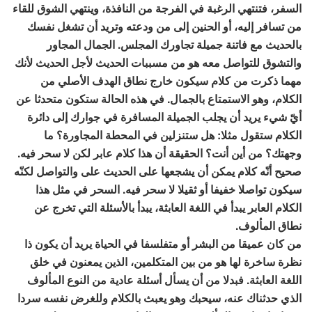
السفر، فتنتهي الرغبة في الفرجة من النافذة، وينتهي الشوق للقاء
من تسافر إليه، أو الحنين إلى من ودعته وتريد أن تشغل نفسك
بالحديث مع فاتنة جميلة تجاورك المجلس. الجمال المجاور
والتشوق للتواصل معه هو من مسببات الحديث لأجل الحديث لأنك
مهما ذكرت من كلام سيكون خارج نطاق الهدف الأصلي من
الكلام، وهو الاستمتاع بالجمال. في هذه الحالة ستكون متحدثا عن
أيّ شيء يريد أن يجلب الجميلة المسافرة في جوارك إلى دائرة
الكلام ستقول مثلا: هل ستنزلين في المحطة المجاورة؟ ما
وجهتك؟ من أين أنت؟ الحقيقة أن هذا كلام عابر لكن لا سحر فيه.
صحيح أنّه كلام يمكن أن يشجعها على الحديث على والتواصل لكنّه
سيكون تواصلا خفيفا أو ثقيلا لا سحر فيه. السحر في مثل هذا
الكلام العابر يبدأ في اللغة العابثة، يبدأ بالأسئلة التي تخرج عن
نطاق المألوف.
من كان عميقا من البشر أو متفلسفا في الحياة يريد أن يكون ذا
نظرة ساخرة لها هو من بين المتكلمين، الذين يمعنون في خلق
اللغة العابثة. فبدلا من أن يسأل أسئلة عادية من النوع المألوف
الذي حدثناك عنه، سيحبك وهو يعبث بالكلام وللغرض نفسه سردا