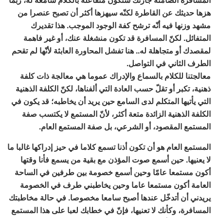
هزها حديثك عن القاطرة لكنّه سيهزها أكثر أن تصبح عنصرا من
مشهد وزنها فيه أنّه ترشح كفة الوجود الموجب. هذا تقديرك
المتفائل. لكنّ المسافرة قد تكون منشغلة عنك، أو غير فاهمة
لمقصدك أو متجاهلة له.. هنا تفشل المحاورة العابثة لأنّها لم تقحم
الطرف الثاني في التواصل.
معالجتنا للكلام بالسماع والإدراك عموما هي معالجة ذات كلفة
ذهنية، تكبر أو تقلّ حسب العادة التي ألفناها، لكنّ الكلفة الذهنية
التي يأتيها المتكلم لدى السامع حين يريد أن يخاطبه؛ قد يكون في
الكلفة الذهنية الزائدة متعة أكثر، لأنّ المستمع لا يكتسب صفة
المستمع المقصود، أو الشرعي، بل صفة المستمع العام.
المستمع العام هو أن تكون أذنا تسمع كلاما في حيز إدراكها غالبا ما
لا يعنيها. حين أسمع صوت المؤذن مع بقية من يسمع فأنا وقتها
أكون مستمعا عامّا وحين أسمع خصومة بين طرفين في الساحة
العامة أكون مستمعا عاما وحين يخاطبني طرف في الخصومة
يريدني أن أتدخّل عندها أصبح سامعا مخصوصا. في حالة مخاطبتك
المسافرة، وكأنك لا تعنيها، فإنّ في خطابك لعبا على هذا المستمع