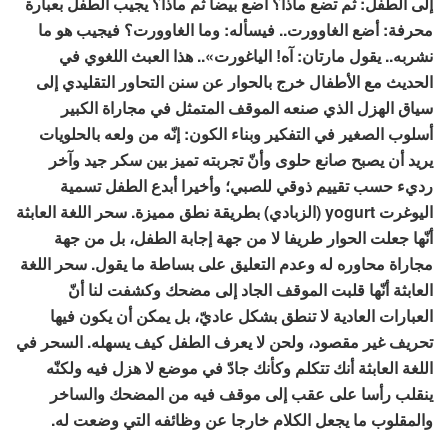
إلى الطفل: ثم تضع ماذا؟ أضع بيضا ثم ماذا؟ يجيب الطفل بعبارة
محرفة: أضع الغاوورت.. فيسأله: وما الغاوورت؟ فيجيب هو ما
نشربه.. يقول مارتان: آهǃ الياغورت».. هذا العبث اللغوي في
الحديث مع الأطفال خرج بالحوار عن سنن التحاور التقليدي إلى
سياق الهزل الذي صنعه الموقف المتمثل في مجاراة الكبير
أسلوب الصغير في التفكير وبناء الكون: إنّه من ولعه بالحلويات
يريد أن يصبح صانع حلوى وأنّ تجربته تميز بين سكر جيد وآخر
رديء حسب تقييم ذوقي للصبي؛ وأخيرا أبدع الطفل تسمية
اليوغرت yogurt (الزبادي) بطريقة نطق مميزة. سحر اللغة العابثة
أنّها جعلت الحوار طريفا لا من جهة إجابة الطفل، بل من جهة
مجاراة محاوره له وعدم التعليق على بساطة ما يقول. سحر اللغة
العابثة أنّها قلبت الموقف الجاد إلى مضحك وكشفت لنا أنّ
العبارات العادية لا تنطق بشكل عاديّ، بل يمكن أن يكون فيها
تحريف غير مقصود، ولحن لا يعرف الطفل كيف يسهله. السحر في
اللغة العابثة أنك تتكلم وكأنك جادّ في موضع لا هزل فيه ولكنّه
ينقلب رأسا على عقب إلى موقف فيه من المضحك والساخر
والمقلوب ما يجعل الكلام خارجا عن وظائفه التي وضعت له.