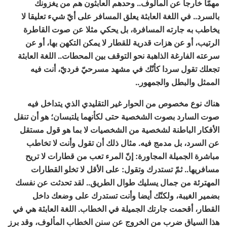
مهمّا خارجا عن المألوف.. وحدهم العابثون هم من يغزونك
بالسرد.. في اللغة العابثة يعلق المسافر على أيّ شيء تعليقا لا
يخاطب به جارته المسافرة، بل يحكي مثلا عن صوت القاطرة
الرتيب، أو عن هزات قدرية للقطار لا يمكن التكهن بها، أو عن
سرعته الفارغة الذاهبة نحو التوقف بين المحطات.. اللغة العابثة
تجعلك تقول سردا كأنّك في مشهد مسرحيّ فرديّ، أنت فيه
الممثل والبطل والجمهور..
هناك نوع مخصوص من الحوار غير التقليدي الذي يتداخل فيه
صوت السارد بصوت الشخصية حتى لكأنهما يلتبسان؛ هو أن تنقل
الأفكار الباطنة لشخصية من الشخصيات لا بما هو قول مستقل
عن السرد، بل مدمج فيه. مثال ذلك أن تقول وأنت لا تخاطب
مباشرة الجميلة المجاورة: إنّ المرء تعب من قطارات لا تريح
مسافريها.. ثمّ تستدرك وتقول: على الأقل لا تخلو القطارات
المهترئة من جمال يسليك طوال الطريق.. لقد تحدثت عن نفسك
بضمير الغيبة، ولكنّك أيضا وأنت تستدرك على وضعك داخل
القطار، أقحمت جارتك الجميلة في الخطاب. اللغة العابثة هي في
هذا السياق ضرب من الخروج عن سنن الخطاب المألوف، وقد برز