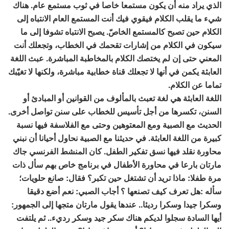
الذي يراد منه أن يكون مستمعا خاصا في ثوب مستمع عام. هناك
شيء ما يقلب الكلام فيقوي فيك أنت المستمع العام الانتباه إلى
الكلام حين تصبح كالمستمع الخاصّ. يصبح الانتباه تشوفا إلى ما
سيكون في الكلام من إشارات تقحمك في الخطاب، وتجعلك أنت
المعني حتى إن لم يختصك الكلام بالمخاطبة المباشرة. عبث اللغة
العابثة يكمن في أنها لا تجعلك قناة خطابية مباشرة، ولكنها لا تغيّبك
تماما عن الكلام.
اللغة العابثة هي لغة تعبث بالمألوف من القوانين أو المبادئ أو
السنن، تكسرها من أجل تأسيس للخطاب على سنن تواصل أخرى.
الحديث مع الصبية ومع المعتوهين وحتى مع الفلاسفة فيها نسبة
كبيرة من اللغة العابثة. في حديثنا مع الصبية نحاول أحيانا أن نبني
محاورة نقلد فيها نسق تفكير الطفل. كان المنشط الفرنسي جاك
مارتان بارعا في محاورة الأطفال في برنامج خاص بهم سأل ذات
مرة طفلا: ماذا تريد أن تشتغل حين تكبر؟ فقال: صانع حلويات؛
سأله :هل تعرف كيف تصنعها ؟ أجاب الصبي: نعم أضع دقيقا
وسكرا جيدا وسكرا رديئا.. عندها يقول مارتان متجها إلى الجمهور:
أيها السادة سجلوا لديكم هناك سكر جيد وسكر رديء.. ثم يلتفت