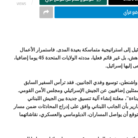
VIEWS
ع الرأي
ئيل إلى استراتيجية متماسكة بعيدة المدى. فاستمرار الأعمال
القتالية ضمن شروط مقيّدة، وفي ظل وقف إطلاق نار هش، بل غير قائم فعليا، مددته الولايات المتحدة 45 يوما إضافيا،
ى إليها إسرائيل.
واشنطن، توسيع وفدي الجانبين. فقد ترأس السفير السابق
 ممثلين إضافيين عن الجيش الإسرائيلي ومجلس الأمن القومي.
ءة”، معلنة إنشاء آلية تنسيق جديدة بين الجيش اللبناني
رير بأن الجانب اللبناني وافق على إدراج المحادثات ضمن مسار
وقع أن يواصل المساران، الدبلوماسي والعسكري، نقاشاتهما