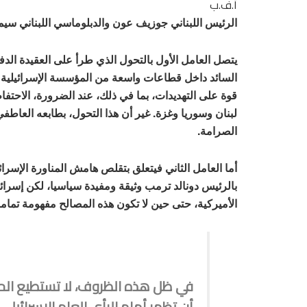
أ.ف.ب
الرئيس اللبناني جوزيف عون والدبلوماسي اللبناني سيمون كر
السائد داخل قطاعات واسعة من المؤسسة الإسرائيلية أن
قوة على التهديدات، بما في ذلك، عند الضرورة، الاحتف
لبنان وسوريا وغزة. غير أن هذا التحول، بطابعه العاطفي
الصرامة.
أما العامل الثاني فيتعلق بتقلص هامش المناورة الإسرائ
بالرئيس دونالد ترمب وثيقة ومفيدة سياسيا، لكن إسرائ
الأميركية، حتى حين لا تكون هذه المصالح مفهومة تمام
في ظل هذه الظروف، لا تستطيع الح
أن تظهر أمام الرأي العام الإسرائيل