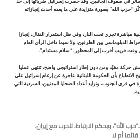
ائر في صفوف الجانبين. وقد حصرت إسرائيل ضرباتها إلى حد
ّز “حزب الله” بصورة متزايدة على ما يعده أحدث إنجازاته
 مباشرة تجري تحت النار، وفي ظل استمرار القتال، إنجازا
انخراط الدبلوماسي بين الطرفين، ولا سيما داخل الرأي العام
حتى وقت قريب أقرب إلى المحظور: “سلام مستدام”.
امش حركة مقيّد ومن دون إطار استراتيجي واضح، تنتهي عمليا
 الانطباع بأن الحكومة اللبنانية عاجزة عن إرغام إسرائيل على
 في قرى الجنوب، وتزايد أعداد الضحايا المدنيين، السردية التي
ة.
حزب الله”، وبحكم الارتباط، للحرب مع إيران،
ائما أم لا