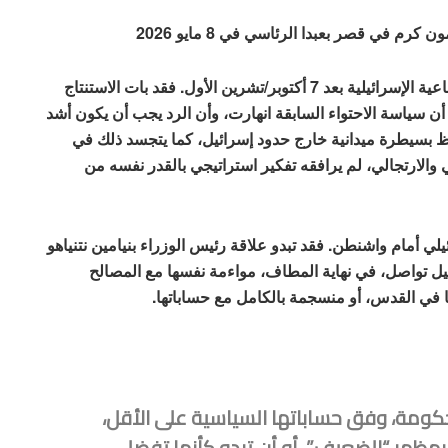
م في قصر بعبدا الرئاسي في 8 مايو 2026
يتصل العامل الأول بالتحول الذي طرأ على العقيدة الدفاعية الإسرائيلية بعد 7 أكتوبر/تشرين الأول. فقد بات الاستنتاج
 سياسة الاحتواء السابقة انهارت، وأن الرد يجب أن يكون أشد
اظ بسيطرة ميدانية خارج حدود إسرائيل، كما يتجسد ذلك في
 والارتجالي، لم يرافقه تفكير استراتيجي بالقدر نفسه من
يلي أمام واشنطن. فقد تبدو علاقة رئيس الوزراء بنيامين نتنياهو
يل تواصل، في نهاية المطاف، مواءمة نفسها مع المصالح
ا في القدس، أو منسجمة بالكامل مع حساباتها.
كومة، وفق حساباتها السياسية على الأقل،
ي بمظهر “الضعيف”، أو أن تبدو كأنها تفضل