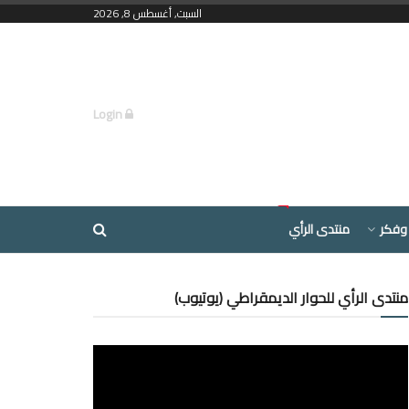
السبت, أغسطس 8, 2026
Login
وفكر
منتدى الرأي
منتدى الرأي للحوار الديمقراطي (يوتيوب)
مشغل
الفيديو