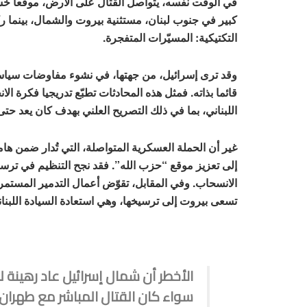
في الوقت نفسه، يتواصل القتال على الأرض، موقعا خس
كبير في جنوب لبنان، مستثنية بيروت والشمال، بينما رك
التكتيكية: المسيّرات المتفجرة.
وقد ترى إسرائيل، من جهتها، في نشوء مفاوضات سياسية
قائما بذاته. فمثل هذه المحادثات تطبّع تدريجيا فكرة ال
اللبناني، بما في ذلك التصريح العلني بهدف كان يعد 
غير أن الحملة العسكرية المتواصلة، التي تُدار ضمن ه
إلى تعزيز موقع “حزب الله”. فقد نجح التنظيم في ترسيخ
الانسحاب. وفي المقابل، تقوّض أعمال التدمير المستمرة
تسعى بيروت إلى ترسيخها، وهي استعادة السيادة اللبناني
الأخطر أن شمال إسرائيل عاد رهينة لـ”
سواء كان القتال المباشر مع طهران ق