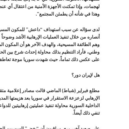
لهجمات، وإذا تمكنت الأجهزة الأمنية من اعتقال أي عنص
وهذا في شأنه أن يطمئن المجتمع”.
لدى سؤاله عن سبب استهداف “داعش” للمكون المسيحي
أنصاره من خلال تنفيذ العمليات الإرهابية الأشد وضوحاً
وهم الطائفة المسيحية، والهدف الآخر هو أن المكون 
وطني، فأراد التنظيم بذلك محاولة إحداث شرخ بين الح
على عكس ذلك تماماً، حيث شهدت سوريا موجة تعاطف 
هل لإيران دور؟
مطلع فبراير (شباط) الماضي قالت مصادر إعلامية متق
الإرهابي لزعزعة الاستقرار في سوريا بعد هزيمتها المدو
الداخلية السورية محاولة تنفيذ عمليتين إرهابيتين للد
تنفي ذلك أيضاً.
على صعيد آخر، يرى مراقبون أن “بغض” السوريين للحكو