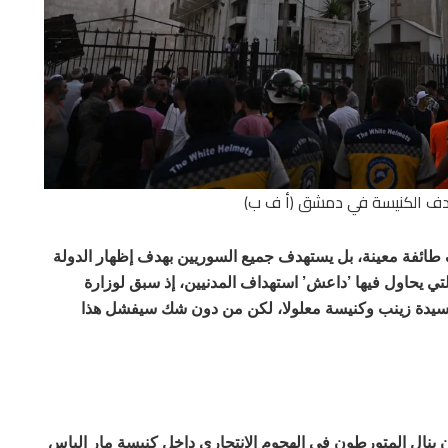
هدف الكنيسة في دمشق (أ ف ب)
ائفة معينة، بل يستهدف جميع السوريين بهدف إظهار الدولة
تي يحاول فيها ’داعش’ استهداف المدنيين، إذ سبق لوزارة
لسيدة زينب وكنيسة معلولا، لكن من دون شك سيفشل هذا
ن ينال المتورطون في الهجوم الانتحاري داخل كنيسة مار الياس