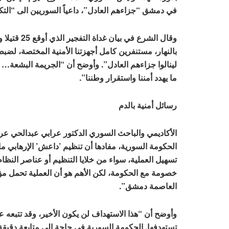
في دمشق “جزاءهم العادل”، داعياً السوريين الى “التكا
وقال الشرع 
بالنهار، مستنفرين كامل أجهزتنا الأمنية المختصة، لض
لينالوا جزاءهم العادل”. وأوضح أن “الجريمة البشعة… 
ما يهدد أمننا واستقرار وطننا”.
رسائل أمنية بالدم
الأكاديمي والباحث السوري الدكتور عرابي عبدالحي عرا
الحكومة السورية، مفادها أن تنظيم ’داعش’ الإرهابي 
تسهيل العملية، سواء من خلايا التنظيم أو عناصر النظام
خصومة مع الحكومة، لكن الأهم هو أن العملية تحمل مؤش
العاصمة دمشق”.
وأوضح أن “هذا الاستهداف لن يكون الأخير، وقد تتبعه عم
تستهدفها. الحكومة السورية في حاجة إلى متابعة دقيق