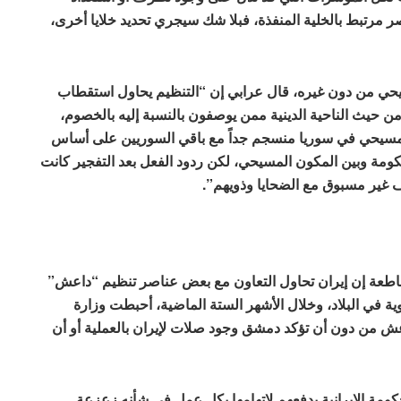
ر مرتبط بالخلية المنفذة، فبلا شك سيجري تحديد خلايا أخرى،
 من دون غيره، قال عرابي إن “التنظيم يحاول استقطاب
 من حيث الناحية الدينية ممن يوصفون بالنسبة إليه بالخصوم،
المسيحي في سوريا منسجم جداً مع باقي السوريين على أساس
كومة وبين المكون المسيحي، لكن ردود الفعل بعد التفجير كانت
غير مسبوق مع الضحايا وذويهم”.
اطعة إن إيران تحاول التعاون مع بعض عناصر تنظيم “داعش”
ية في البلاد، وخلال الأشهر الستة الماضية، أحبطت وزارة
واعش من دون أن تؤكد دمشق وجود صلات لإيران بالعملية أو أن
مة الإيرانية يدفعهم لاتهامها بكل عمل في شأنه زعزعة