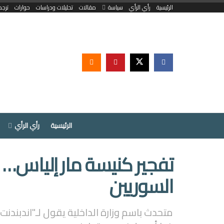
الرئيسية
رأي الرأي
سياسة
مقالات
تحليلات ودراسات
حوارات
ترجم
الرئيسية
رأي الرأي
تفجير كنيسة مار إلياس…
السوريين
متحدث باسم وزارة الداخلية يقول لـ"اندبندنت