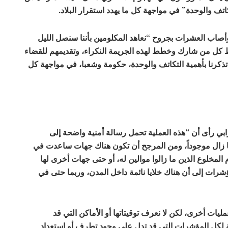
تف والوحدة” في مواجهة كل ما يهدد استقرار البلاد.
في بيان غداة التفجير الذي أوقع 25 قتيلا وأصاب العشرات بجروح “نعاهد المكلومين بأننا سنصل الليل
بط كل من شارك وخطط لهذه الجريمة النكراء، وتقديمهم للقضاء
تذكرنا بأهمية التكاتف والوحدة، حكومة وشعبا، في مواجهة كل
بي رأى أن “هذه العملية تحمل رسالة أمنية واضحة إلى
ما زال موجوداً، ومن المرجح أن تكون هناك جهات ساعدت في
 المخلوع الذين ما زالوا موالين له، أو حتى جهات أخرى لها
رات إلى أن هناك خلايا نائمة داخل المدن، وربما حتى في
ليات أخرى، لكن لا نعرف توقيتاتها أو الأماكن التي قد
ة لكل المؤشرات التي قد تدل على وجود تطرف أو استعداد