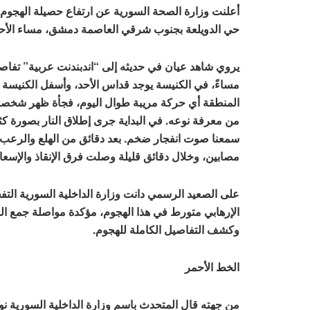
أعلنت وزارة الصحة السورية عن ارتفاع حصيلة الهجوم 
حي الدويلعة بجنوب شرقي العاصمة دمشق، مساء الأحد، إلى 25 قتيلاً و59 مصاباً غالبيتهم من الأقلي
يروي شاهد عيان في حديثه إلى “اندبندنت عربية” تفاص
مساءً، في الكنيسة يوجد قداس الأحد، وأسفل الكنيسة ي
المنطقة أي حركة مريبة طوال اليوم، فجأة ظهر شخصان أ
من معرفة نوعه. في البداية جرى إطلاق النار بصورة كث
سمعنا صوت انفجار ضخم. بعد دقائق من الهلع والرعب ذهب
مصابين، وخلال دقائق قليلة وصلت فرق الإنقاذ والإسعا
على الصعيد الرسمي دانت وزارة الداخلية السورية التفج
الإرهابي متورط في هذا الهجوم، مؤكدة مواصلة جمع الم
وكشف التفاصيل الكاملة للهجوم.
الخط الأحمر
من جهته قال المتحدث باسم وزارة الداخلية السورية نور 