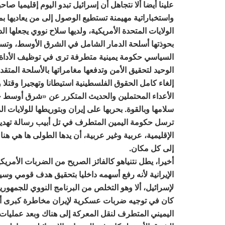
علينا أيضا ألا نتجاهل أن إسرائيل تبدو اليوم إقليميا صا
واستخباراتية مهيمنة تستطيع الوصول إلى من يعاديها ب
الولايات المتحدة الأمريكية، ولديها سلاح نووي يجعلها الد
بحوذتها أسلحة الدمار الشامل في الشرق الأوسط، وتس
السياسي حكومة يمينية متطرفة ترى في توظيف الأداة 
الوحيد لتحقيق الأمن وتدفعها مغامراتها بالأسلحة المتقد
إلغاء كامل الحقوق الفلسطينية استيطانا وتهجيرا وقتلا 
الأعداء المحتملين والحديث المتكرر عن «شرق أوسط 
سلامها وبالقوة. بحربها على إيران وبتوريطها للولايات ال
ترسل حكومة اليمين المتطرف في تل أبيب رسالة تهديد
الإقليمية، عربية وغير عربية، أن يدها الطولى ها هي هن
إلى كل مكان.
أخيرا، يطل نتنياهو كالفائز الصريح من الضربات الأمريك
الإيرانية لأنه رفع أسهمه داخليا بتحقيق هدف قومي و
لإسرائيل، ألا وهو التخلص من البرنامج النووي للجمهورية
كان في توجيه ضربات عسكرية لإيران مخاطرة كبرى أراد
اليميني المتطرف لنقل المعركة إلى هناك وبعد عمليات