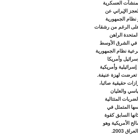
المنشآت العسكرية
عجز الإيراني عن
 نظام الجمهورية
وعلى الرغم من رشقات
لمتحدة الراهن
ية في الشرق الأوسط
عية نظام الجمهورية
سرائيل وأمريكا
سرائيلية وأمريكية
 تعرضت لهزة عنيفة.
ازات حقيقية صائبا،
اسي والغليان
ضربات المتتالية
سها المتمثل في
انها السابق كقوة
لح الأمريكية وهو
 2003.