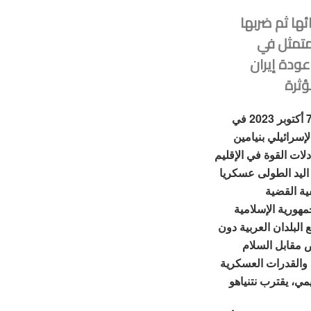
ئها ثم ضربها
تمثل في
عودة إيران
ؤثرة
ويصب هذا التطور الدراماتيكي في شرق أوسط ما بعد 7 أكتوبر 2023 في
إسرائيلي بنيامين
لات القوة في الإقليم
ليد الطولى عسكريا
ية القضية
مهورية الإسلامية
البلدان العربية دون
 مقابل السلام
ي والقدرات العسكرية
مي، يقترب نتنياهو