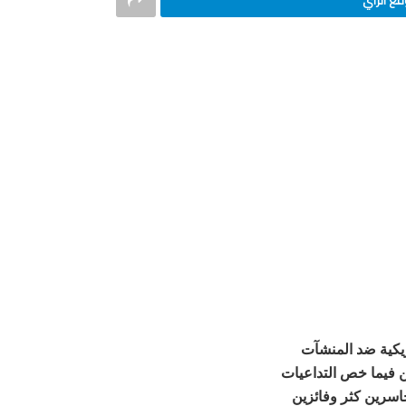
ع الرأي
ريكية ضد المنشآت
ن فيما خص التداعيات
اسرين كثر وفائزين