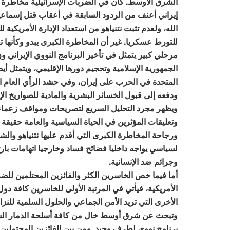
الشرق الأوسط. كان في الضربات الإسرائيلية مخاطرة ك
إيراني أعنف من الردود السابقة في أعقاب قتل إسما
الله، ولعدم تثبت نتنياهو من استعداد الإدارة الأمريكية 
للتورط عسكريا. غير أن المخاطرة الكبرى يبدو وكأنها تع
مرحلي كبير يتمثل في تأخير البرنامج النووي الإيراني 
الجمهورية الإسلامية وتحجيم دورها الإقليمي، ويتمثل أي
المتحدة في الحرب على إيران، وفي حشد الرأي العام ا
ودفعه إلى قبول الخسائر البشرية والمادية للصواريخ ال
ويظهر مجرد التحليل السريع لتصريحات ومواقف زعماء ا
وتعليقات المؤثرين في الحياة السياسية والعامة حقيقة
ورجاحة المخاطرة الكبرى التي أقدم عليها نتنياهو والشع
لسياسي يواجه داخليا فضائح فساد وخارجيا اتهامات با
وجرائم ضد الإنسانية.
أما فيما خص الخاسرين الكثر والفائزين المحتلمين للض
الأمريكية، فيأتي في المرتبة الأولى للخاسرين كافة د
الأخرى التي تريد الأمن الجماعي والحلول السلمية للن
وتبحث عن شرق أوسط خال من كافة أسلحة الدمار ا
برنامج نووي لطرف وحيد. ومن بين الفائزين المحتملين، 