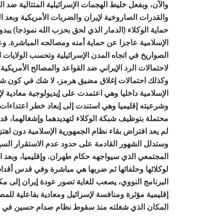
والآن، وبفعل خليط الهجمات الإسرائيلية المتتالية ضد 
والقدرات الصاروخية لإيران والضربات الأمريكية وبعد ال
حماية الوكلاء (الدمار الذي لحق بحزب الله نموذجا) يبدو
الإسلامية عاجزا عن حماية أمنه ومصالحه المباشرة. 
الصواريخ في اتجاه المدن الإسرائيلية وتحسب الولايات ا
لاحتمالات الرد الإيراني ضد القواعد والمصالح الأمريك
وكذلك احتمالات إغلاق مضيق هرمز، لا شك في كون شر
الإسلامية داخليا وهي اعتمدت على إيديولوجية معادية لإ
وشرعيته إقليميا وهي استندت إلى إبعاد خطر اعتداءات إ
محتملة بتوظيف شبكة الوكلاء لتهديدهما وإشغالهما، قد
لم يعد افتراض بقاء نظام الجمهورية الإسلامية دون اهتز
وستدلل الشهور القادمة على حدود عدم الاستقرار السي
المجتمعي الذي سيواجهه حكام طهران. وإقليميا، وبعد ال
لوكلائها وحلفائها ثم ضربها هي مباشرة وفي قدس أقدا
البرنامج النووي، يصعب للغاية تصور عودة إيران إلى مك
إقليمية مؤثرة ومنافسة لإسرائيل ومعادية بفاعلية للمصا
المكان الذي شغلته منذ سقوط نظام صدام حسين في العراق