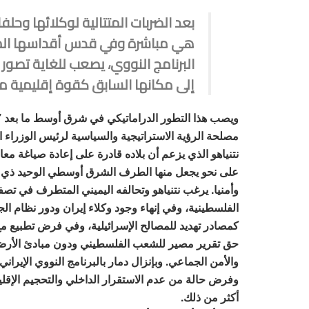
بعد الضربات المتتالية لوكلائها وحلفا
هي مباشرة وفي قدس أقداسها الم
البرنامج النووي، يصعب للغاية تصور 
إلى مكانها السابق كقوة إقليمية م
مصلحة الرؤية الاستراتيجية والسياسية لرئيس الوزراء ال
نتنياهو الذي يزعم أن بلاده قادرة على إعادة صياغة معاد
على نحو يجعل منها الطرف الشرق أوسطي الوحيد ذي ا
وأمنيا. يرغب نتنياهو وتحالفه اليميني المتطرف في تصف
الفلسطينية، وفي إنهاء وجود وكلاء إيران ودور نظام الج
كمصادر تهديد للمصالح الإسرائيلية، وفي فرض تطبيع مع 
حق تقرير مصير للشعب الفلسطيني ودون مبادئ الأرض
والأمن الجماعي. وبإنزال دمار بالبرنامج النووي الإيران
وفرض حالة من عدم الاستقرار الداخلي والتحجيم الإقلي
أكثر من ذلك.