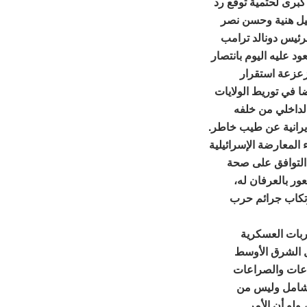
برى لحتمية توقع رد
عيل هنية وحسن نصر
للرئيس دونالد ترامب
ود عليه اليوم بانتصار
وزعزعة استقرار
ضا في توريط الولايات
لداخلي من خلفه
إيرانية عن طيب خاطر.
لمعارضة الإسرائيلية
 التوافق على صحة
ور بالعرفان له،
رتكاب جرائم حرب
ربات العسكرية
ول الشرق الأوسط
زاعات والصراعات
لشامل وليس من
ولو أن الأمر