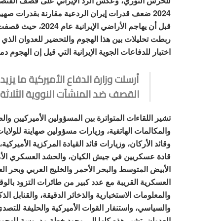
للحرس الثوري، وعكس الرد الإيراني على قصف القنصلية
2024 ضعف قدرات إيران الردعية مقارنة بقدرات صهي
قبل أن يهاجم الأراض
اختبار للدفاعات الجوية الإيرانية التي قيل إن الهجوم 
القصف ضد المنشآت النووية الثلاثة
تشير اللقاءات المتواترة بين المسؤولين الأميركيين وال
والمكالمات الهاتفية، وزيارات مسؤولين صهاينة للولايا
وقائد الأركان، وزيارات قائد القيادة المركزية الأميركية،
قادة عسكريين في جيش الكيان، والحشد العسكري الأ
الأبيض المتوسط والبحر الأحمر والخليج العربي وبحر 
العسكرية القريبة مع عدد كبير من طائرات التزود بالوقود
والمعلومات الاستخبارية والذخائر الدقيقة، والقنابل الذك
والسياسي، واستنفار القوات الأميركية والحليفة للتصدي 
العدوان، تشير هذه كلها إلى وجود خطة مدروسة للهجوم ع