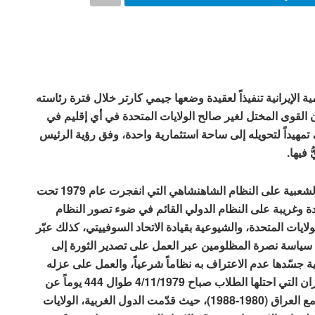
 الإيرانية تنفيذاً لعقيدة وضعها جيمي كارتر خلال فترة رئاسته
، تقضي باستعادة توازن القوى المختل لغير صالح الولايات المتحدة في أي إقليم في
تمهيداً لتحويله إلى ساحة استثمارية واحدة، وفق رؤية الرئيس
 فيها.
شكل النظام السياسي الذي أقيم في إيران بعد الثورة الشعبية على النظام الشاهنشاهي التي انفجرت عام 1979 تحت
ديدة وغريبة على النظام الدولي القائم في ضوء تصور النظام
ولايات المتحدة، والشيوعية بقيادة الاتحاد السوفييتي، كذلك عبّر
نّيه سياسة نصرة المظلومين عبر العمل على تصدير الثورة إلى
ية جسّدها عدم الاعتراف به نظاماً شرعياً، والعمل على عزله
وتطويقه، وقد كشفت وثائق السفارة الأميركية في طهران التي احتلها الطلاب صباح 4/11/1979 طوال 444 يوماً عن
وجود مخطّط لإسقاطه، والعمل على هزيمته في حربه مع العراق (1980-1988)، حيث قدّمت الدول الغربية، الولايات