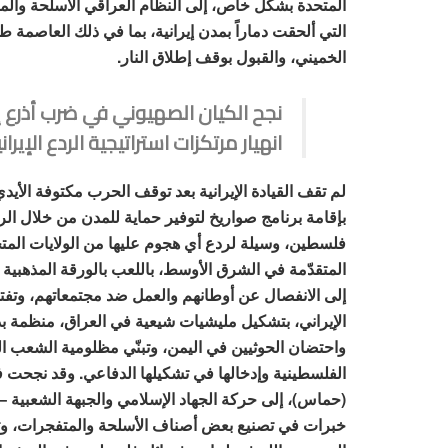
المتحدة بشكل خاص، إلى النظام العراقي الأسلحة والمع
التي ألحقت دماراً بمدن إيرانية، بما في ذلك العاصمة ط
الخميني، والقبول بوقف إطلاق النار.
نجح الكيان الصهيوني في ضرب أذرع إ
انهيار مرتكزات استراتيجية الردع الإيران
لم تقف القيادة الإيرانية بعد توقف الحرب مكتوفة الأ
بإقامة برنامج صواريخ لتوفير حماية للمدن من خلال ا
فلسطين، وسيلة لردع أي هجوم عليها من الولايات المتحدة 
المتقدّمة في الشرق الأوسط، باللعب بالورقة المذهبية 
إلى الانفصال عن أوطانهم والعمل ضد مجتمعاتهم، وتفتيت
الإيراني، بتشكيل مليشيات شيعية في العراق، منظمة ب
واحتضان الحوثيين في اليمن، وتبنّي مظلومية الشعب
الفلسطينية وإدخالها في تشكيلها الدفاعي. وقد نجحت 
(حماس)، إلى حركة الجهاد الإسلامي والجبهة الشعبية – ا
خبرات في تصنيع بعض أصناف الأسلحة والمتفجرات، وت