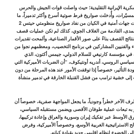
كرية الإيرانية التقليدية؛ حيث واصلت قوات الجيش والحرس
مسيّرات، وأُدخلت صواريخ فرط صوتية أسرع وأكثر تدميراً، ما
جعل التصدّي للقصف أكثر كلفة وأقل جدوى، وقد حذّرت جهات أمنية في الكيان من نفاد صواريخ منظومتي حيتس 2
بعيدة المدى، القادمة من الغلاف الجوي، كذلك لم تكن عمليات قصف
ائج القصف بناءً على صور الأقمار الصناعية، وألمحت تقديرات
 والفنيين المشاركين في برنامج التخصيب، ومعظمهم نجوا من
ية في مؤسسة كارنيغي للسلام الدولي، جيمس أكتون، الذي
ياسي الروسي، أندريه أونتيكوف، “أن الضربات الأميركية التي
 التأثير، خصوصاً إذا توقفت الأمور عند هذه المرحلة من دون
إلى خشية ترامب من فشل القنبلة الخارقة في تدمير منشأة
طرف الآخر خطراً وجودياً، ما يجعل المواجهة صفرية، خصوصاً أن
 به تبعات عملية طوفان الأقصى ويضمن مستقبله السياسي،
 الأوسط عبر تفكيك إيران وسورية والعراق وإعادة تركيبها،
 الاستراتيجية الغربية الأوسع، وخصوصاً الأميركية، وفرض
لى الخضوع لنظام إقليمي جديد بقيادة كيانه.