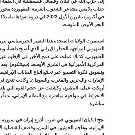
إلى حزب الله في لبنان وفصائل فلسطينية في الضفة الغ
جذاب يلامس مشاعر الشعوب العربية المقهورة: محور ال
في أكتوبر/ تشرين الأول 2023 في ذ
البحر الأبيض المتوسط.
استثمرت الولايات المتحدة هذا التغيير الجيوسياسي بترو
الصهيوني لمواجهة الخطر الإيراني الذي أصبح داهماً، و
الصهيوني، كذلك عملت على دمج الأخير في الإقليم عبر 
المركزية الأميركية في الشرق الأوسط (سينتكوم)، بعد أن
وتسويق فكرة التطبيع عبر تجمّع أتباع الديانات الإبراهي
الإمارات والبحرين والمغرب والسودان. وكادت تنجح في 
أربكت عملية التطبيع، وكشفت عن حجم القوة التي بلغه
الانخراط في مواجهة مباشرة مع النظام الإيراني، بدءاً
مباشرة.
نجح الكيان الصهيوني في ضرب أذرع إيران في سورية ولب
الإيرانية، وهاجم الحوثيين في اليمن، وقصف القنصلية ا