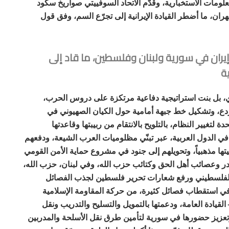
لومات الاستخبارية، وقدّم الاتحاد السوفييتي صواريخ سكود
هران، ما أضطر القيادة الإيرانية إلى تجرّع السم، وفق قول
يران في سورية ولبنان وفلسطين، ما قاد إلى
ية
يدي، بل بنت استراتيجية دفاعية مرتكزة على دروس الحرب،
لردع، وتشكيل خط جبهة أمامية حول الكيان الصهيوني في
لتغيير النظام، بالتلويح بالانتقام من ربيبتها وقاعدتها
في الدول العربية، عبر تبنّي مظلوميات العرب الشيعة، ودفعهم
ها مذهبياً، وتحويلهم إلى جنود في مشروع حماية الأمن القومي
در وعصائب أهل الحق وكتائب حزب الله، وفي لبنان، حزب الله،
 الفلسطيني ورفع شعارات تحرير فلسطين لجذب الفصائل
في استقطاب فصائل كثيرة، من حركة المقاومة الإسلامية
لقيادة العامة، ودعمتها بالتمويل والتسليح والتدريب ونقل
عزيز حضورها في سورية لتأمين طرق نقل الأسلحة والمدربين