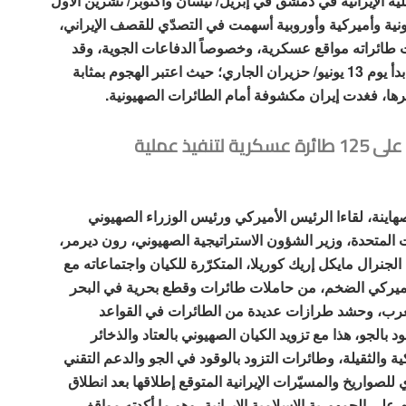
 الإيرانية في دمشق في إبريل/ نيسان وأكتوبر/ تشرين الأول
ونية وأميركية وأوروبية أسهمت في التصدّي للقصف الإيراني،
ي الإيرانية عام 2024، حيث قصفت طائراته مواقع عسكرية، وخصوصاً الدفاعات الجوية، وقد
ربطت تحليلات بين هذا الهجوم والتحضير للعدوان الذي بدأ يوم 13 يونيو/ حزيران الجاري؛ حيث اعتبر الهجوم بمثابة
دمرها، فغدت إيران مكشوفة أمام الطائرات الصهيونية.
أرسلت وزارة الدفاع الأميركية ما يزيد على 125 طائرة عسكرية لتنفيذ عملية
صهاينة، لقاءا الرئيس الأميركي ورئيس الوزراء الصهيوني
ت المتحدة، وزير الشؤون الاستراتيجية الصهيوني، رون ديرمر،
 الجنرال مايكل إريك كوريلا، المتكرّرة للكيان واجتماعاته مع
ميركي الضخم، من حاملات طائرات وقطع بحرية في البحر
العرب، وحشد طرازات عديدة من الطائرات في القواعد
 بالجو، هذا مع تزويد الكيان الصهيوني بالعتاد والذخائر
ية والثقيلة، وطائرات التزود بالوقود في الجو والدعم التقني
للصواريخ والمسيّرات الإيرانية المتوقع إطلاقها بعد انطلاق
لى الجمهورية الإسلامية الإيرانية، وهو ما أكدته مواقف