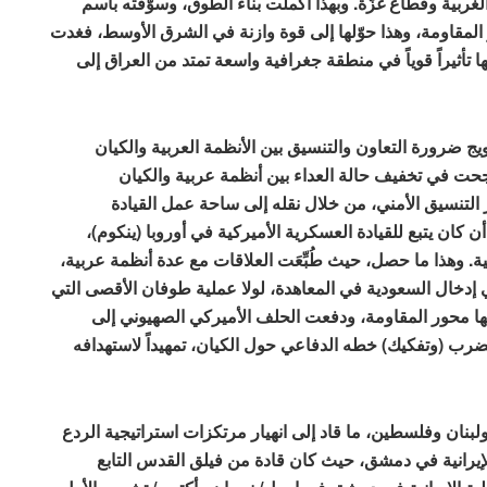
ربية وقطاع غزّة. وبهذا أكملت بناء الطوق، وسوّقته باسم
مقاومة، وهذا حوّلها إلى قوة وازنة في الشرق الأوسط، فغدت
روة نفوذها، بامتلاكها تأثيراً قوياً في منطقة جغرافية واسعة تمتد من العراق إلى
يج ضرورة التعاون والتنسيق بين الأنظمة العربية والكيان
نجحت في تخفيف حالة العداء بين أنظمة عربية والكيان
التنسيق الأمني، من خلال نقله إلى ساحة عمل القيادة
 كان يتبع للقيادة العسكرية الأميركية في أوروبا (ينكوم)،
مية. وهذا ما حصل، حيث طُبِّعَت العلاقات مع عدة أنظمة عربية،
إدخال السعودية في المعاهدة، لولا عملية طوفان الأقصى التي
ا محور المقاومة، ودفعت الحلف الأميركي الصهيوني إلى
 بضرب (وتفكيك) خطه الدفاعي حول الكيان، تمهيداً لاستهدافه
نان وفلسطين، ما قاد إلى انهيار مرتكزات استراتيجية الردع
لإيرانية في دمشق، حيث كان قادة من فيلق القدس التابع