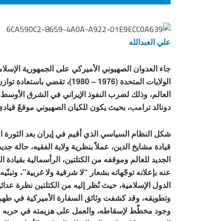
علي العبدالله
جاء العدوان الصهيوني الأميركي على الجمهورية الإسلامية
الولايات المتحدة (1976 – 1980)
العالم، وذلك لضرب النفوذ الإيراني في الشرق الأوسط، 
دونالد ترامب، بحيث يكون للكيان الصهيوني موقعٌ قياديُّ
قيادة مشايخ الدين، عملاً بنظرية ولاية الفقيه، حالة ج
الجديد للعالم وموقفه من الكتلتين، الرأسمالية بقيادة ال
عنه بإعلانه توجّهاته بشعار “لا شرقية ولا غربية”، وتب
الدول الإسلامية، حيث نُظر إليه من الكتلتين نظرة عدائ