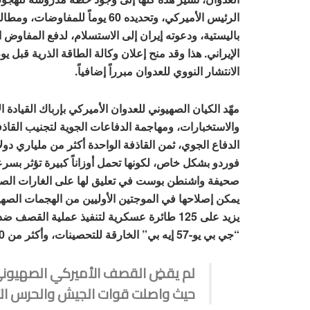
الرئيس الأميركي، وتحديده 60 يو
باليستية، ودعوته إيران إلى الاستسلام، لدفع المفاوض ا
الإيراني. هذا وقد منح إعلان وكالة الطاقة الذرية قبل يوم
الانتشار النووي للعدوان مبرراً إضافياً.
مهّد الكيان الصهيوني للعدوان الأميركي بإرباك القيادة
الدفاع الجوي، ثمن القاذفة الواحدة أكثر من ملياري د
فوردو بشكل خاص، لكونها تحمل أوزاناً كبيرة تؤثر بسرعت
صحيفة واشنطن بوست في تعليق لها على الغارات الصهي
يمكن إصلاحها في الموجتين الأوليين من الهجمات الصهي
“جي بي يو-57 إيه بي” الخارقة للتحصينات، وأكثر من 20 صاروخ توماهوك.
لم يقضِ القصف الأميركي الصهيوني ع
حيث واصلت قوات الجيش والحرس ال