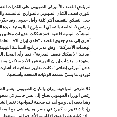
لم يقضِ القصف الأميركي الصهيوني على القدرات العس
الثوري قصف الكيان الصهيوني بالصواريخ الباليستية وال
وحيتس 3 الخاصة بالتصدّي للصواريخ الباليستية 
المنشآت النووية قاضية، فقد شككت تقديرات محللين بنت
أخرى إلى عدم جدوى القصف “فلدى إيران آلاف العلماء
الهجمات الأميركية”، وفق مدير برنامج السياسة النوو
أضاف: “لا يمكنك قصف المعرفة”، فيما رأى المحلل الس
استهدفت منشآت إيران النووية فجر الأحد ستكون محدودة
تدخل أميركي إضافي”. كانت تقارير صحافية قد أشارت 
فوردو، ما يمسّ بسمعة الولايات المتحدة وأسلحتها.
كلا طرفي المواجهة، إيران والكيان الصهيوني، يعتبر ال
رئيس الوزراء الصهيوني يحتاج إلى نصر حاسم كي يمحو
وهذا دفعه إلى وضع أهداف ضخمة للمواجهة: تغيير الشرق
وإحداث تغييرات كبيرة في مصر، بما يتماشى مع المصالح
إرادة كيانه على القوى الإقليمية الأخرى، التي ستضطر إ