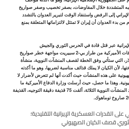
ماً للمفاوضات، ومطالبه المتشددة خلال المفاوضات، بصفر تخصيب وصفر صواريخ
لإيراني إلى الرفض واستنفاد الوقت لتبرير العدوان بالتشدد
 من بدء العدوان أن إيران لا تمتثل لالتزاماتها المتعلقة بمنع
 الإيرانية عبر قتل قادة في الحرس الثوري والجيش
والاستخبارات، ومهاجمة الدفاعات الجوية لتجنيب القاذفات الأميركية من طراز بي-2 سبيريت مواجهة خطر صواريخ
ولار، التي ستأتي وفق الخطة لقصف المنشآت النووية، منشأة
ها، لأن الكيان لا يملك قذائف مناسبة لضربها، وهو ما أكدته
ونية على هذه المنشآت حيث أكدت أنها لم تتعرض لأضرار لا
ونية. وهذا ما حصل، حيث أرسلت وزارة الدفاع الأميركية ما
يزيد على 125 طائرة عسكرية لتنفيذ عملية القصف ضد المنشآت النووية الثلاثة، ألقت 75 قذيفة دقيقة التوجيه، القذيفة
لى القدرات العسكرية الإيرانية التقليدية؛
ثوري قصف الكيان الصهيوني