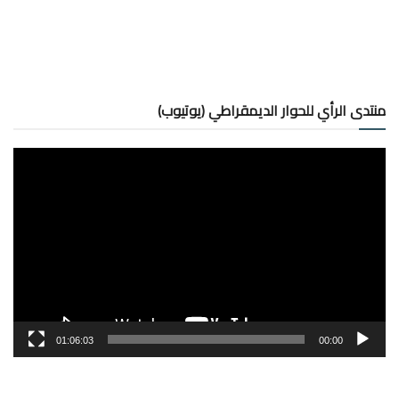
منتدى الرأي للحوار الديمقراطي (يوتيوب)
مشغل
الفيديو
01:06:03
00:00