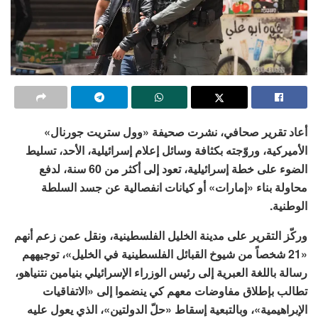
أعاد تقرير صحافي، نشرت صحيفة «وول ستريت جورنال»
الأميركية، وروّجته بكثافة وسائل إعلام إسرائيلية، الأحد، تسليط
الضوء على خطة إسرائيلية، تعود إلى أكثر من 60 سنة، لدفع
محاولة بناء «إمارات» أو كيانات انفصالية عن جسد السلطة
الوطنية.
وركّز التقرير على مدينة الخليل الفلسطينية، ونقل عمن زعم أنهم
«21 شخصاً من شيوخ القبائل الفلسطينية في الخليل»، توجيههم
رسالة باللغة العبرية إلى رئيس الوزراء الإسرائيلي بنيامين نتنياهو،
تطالب بإطلاق مفاوضات معهم كي ينضموا إلى «الاتفاقيات
الإبراهيمية»، وبالتبعية إسقاط «حلّ الدولتين»، الذي يعول عليه