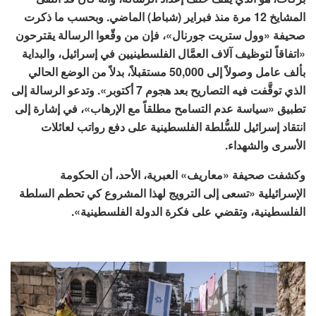
المشايخ 12 مرة منذ فبراير (شباط) الماضي. وبحسب ما ذكرت
صحيفة «وول ستريت جورنال»، فإن من وقّعوا الرسالة يقترحون
«اتفاقاً لتوظيف آلاف العمَّال الفلسطينيين في إسرائيل، والبداية
بألف عامل وصولاً إلى 50,000 مستقبلاً، بدلاً من الوضع الحالي
الذي توقَّفت فيه التصاريح بعد هجوم 7 أكتوبر». وتدعو الرسالة إلى
تطبيق «سياسة عدم التسامح مطلقاً مع الإرهاب»، في إشارة إلى
انتقاد إسرائيل للسُّلطة الفلسطينية على دفع رواتب لعائلات
الأسرى والشهداء.
وكشفت صحيفة «معاريف» العبرية، الأحد، أن الحكومة
الإسرائيلية «تسعى إلى الترويج لهذا المشروع كي تحطم السلطة
الفلسطينية، وتقضي على فكرة الدولة الفلسطينية».