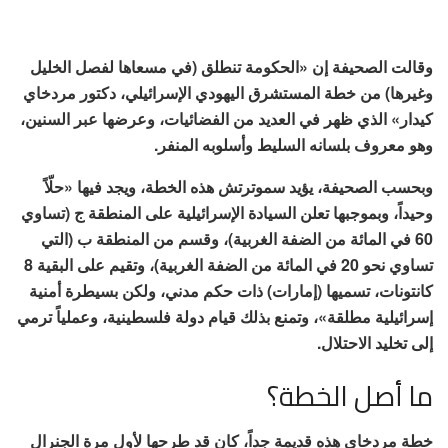
وقالت الصحيفة إن «الحكومة تنطلق (في مسعاها لفصل الخليل
وغيرها) من خطة المستشرق اليهودي الإسرائيلي، دكتور مردخاي
كيدار» الذي ظهر في العديد من الفضائيات، وعرضها عبر السنين،
وهو معروف بلسانه السليط وأسلوبه المنفر.
وبحسب الصحيفة، يؤيد سموترتش هذه الخطة، ويجد فيها «حلّاً
وحيداً، وبموجبها تعلن السيادة الإسرائيلية على المنطقة ج (تساوي
60 في المائة من الضفة الغربية)، وقسم من المنطقة ب (التي
تساوي نحو 20 في المائة من الضفة الغربية)، وتقيم على البقية 8
كانتونات، تسميها (إمارات) ذات حكم مدني، ولكن بسيطرة أمنية
إسرائيلية مطلقة»، وتمنع بذلك قيام دولة فلسطينية، وعملياً ترمي
إلى تخليد الاحتلال.
ما أصل الخطة؟
خطة مردخاي هذه قديمة جداً، كان قد طرحها لأول مرة الجنرال