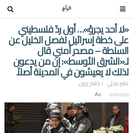
«لا أحد يجرؤ»… أول ردّ فلسطيني
على خطة إسرائيل لفصل الخليل عن
السلطة – مصدر أمني قال
لـ«الشرق الأوسط»: إن من يدعون
لذلك لا يعيشون في المدينة أصلاً
نظير مجلي / كفاح زبون
A
07/07/2025
A