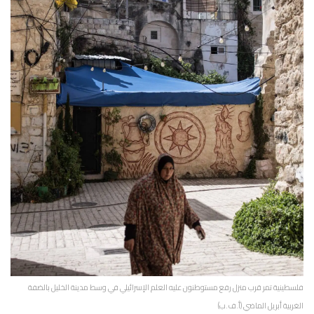
فلسطينية تمر قرب منزل رفع مستوطنون عليه العلم الإسرائيلي في وسط مدينة الخليل بالضفة
الغربية أبريل الماضي (أ.ف.ب)