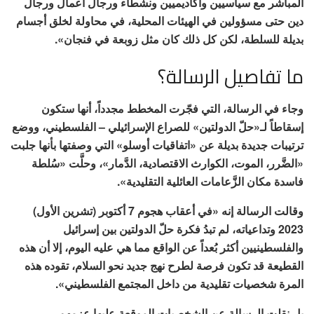
المباشر مع سياسيين وأكاديميين ونشطاء ورجال أعمال ورجال
دين حتى مسؤولين في الهيئات المحلية، في محاولة لخلق أجسام
بديلة للسلطة، لكن كل ذلك كان مثل زوبعة في فنجان».
ما تفاصيل الرسالة؟
وجاء في الرسالة، التي فجّرت المخطط مجدداً، أنها ستكون
إسقاطاً لـ«حلّ الدولتين» للصراع الإسرائيلي – الفلسطيني، ووضع
ترتيبات جديدة بديلة عن «اتفاقيات أوسلو» التي وصفتها بأنها جلبت
«الضَّرر، الموت، الكوارث الاقتصادية، الدَّمار»، وحلَّت «سُلطة
فاسدة مكان الزَّعامات العائلية التقليدية».
وقالت الرسالة إنه «في أعقاب هجوم 7 أكتوبر (تشرين الأول)
2023 وتداعياته، لم تبدُ فكرة حلّ الدولتين بين إسرائيل
والفلسطينيين أكثر بُعداً عن الواقع مما هي عليه اليوم، إلا أن هذه
القطيعة قد تكون فرصة لطرح نهج جديد نحو السلام، تقوده هذه
المرة شخصيات تقليدية من داخل المجتمع الفلسطيني».
بل نقلت الرسالة عن الشخصيات الموقعة عليها عزمهم