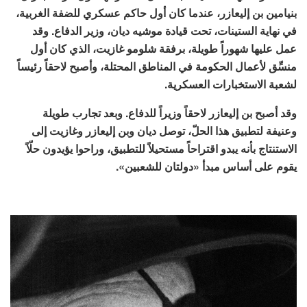
بنيامين بن إليعازر، عندما كان أول حاكم عسكري للضفة الغربية،
في نهاية الستينات، تحت قيادة موشيه ديان، وزير الدفاع. وقد
عمل عليها شهوراً طويلة، برفقة شلومو غازيت، الذي كان أول
منسِّق لأعمال الحكومة في المناطق المحتلة، وأصبح لاحقاً رئيساً
لشعبة الاستخبارات العسكرية.
وقد أصبح بن إليعازر لاحقاً وزيراً للدفاع. وبعد تجارب طويلة
وعنيفة لتطبيق هذا الحلّ، توصل ديان وبن إليعازر وغازيت إلى
الاستنتاج بأنه يبدو اقتراحاً مستحيلاً للتطبيق، وراحوا يؤيدون حلّاً
يقوم على أساس مبدأ «دولتان للشعبين».