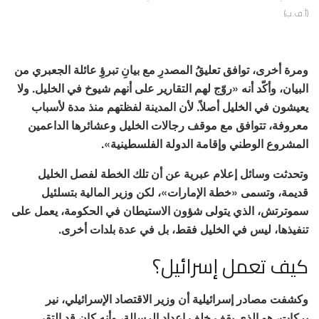
(أ.ف.ب)
ومرة أخرى، توافق تعليقُ المصدرِ مع بيانِ تبرؤِ عائلة الجعبري من
البيان، وأكّد أنه «روّج لهم التقارير على أنهم شيوخ في الخليل. ولا
يعيشون في الخليل أصلاً. لأن المدينة لفظتهم منذ مدة لأسباب
معروفة، تتوافق مع موقف رجالات الخليل وعشائرها الداعمين
المشروع الوطني وإقامة الدولة الفلسطينية».
وتحدثت وسائل إعلام عبرية عن أن تلك الخطة لفصل الخليل
قديمة، وتسمى «خطة الإمارات»، لكن وزير المالية بتسلئيل
سموترتش، الذي يتولى شؤون الاستيطان في الحكومة، يعمل على
تنفيذها، ليس في الخليل فقط، بل في عدة بلدات أخرى.
كيف تعمل إسرائيل؟
وكشفت مصادر إسرائيلية أن وزير الاقتصاد الإسرائيلي، نير
بركات، هو الذي يقف خلف إعداد الرسالة، وأنه كان قد التقى