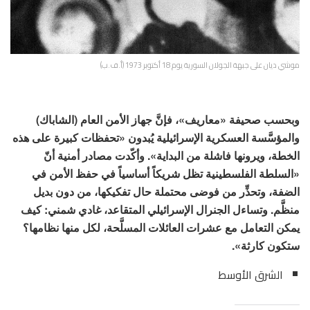
موشي ديان على جبهة الجولان السورية يوم 18 أكتوبر 1973 (أ.ف.ب)
وبحسب صحيفة «معاريف»، فإنَّ جهاز الأمن العام (الشاباك)
والمؤسَّسة العسكرية الإسرائيلية يُبدون «تحفظات كبيرة على هذه
الخطة، ويرونها فاشلة من البداية». وأكّدت مصادر أمنية أنّ
«السلطة الفلسطينية تظل شريكاً أساسياً في حفظ الأمن في
الضفة، وتحذِّر من فوضى محتملة حال تفكيكها، من دون بديل
منظَّم. وتساءل الجنرال الإسرائيلي المتقاعد، غادي شمني: كيف
يمكن التعامل مع عشرات العائلات المسلَّحة، لكل منها نظامها؟
ستكون كارثة».
الشرق الأوسط