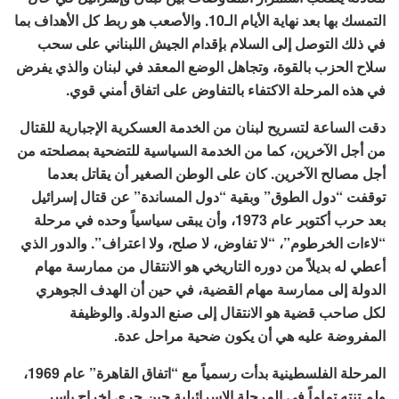
التمسك بها بعد نهاية الأيام الـ10. والأصعب هو ربط کل الأهداف بما
في ذلك التوصل إلى السلام بإقدام الجيش اللبناني على سحب
سلاح الحزب بالقوة، وتجاهل الوضع المعقد في لبنان والذي يفرض
في هذه المرحلة الاكتفاء بالتفاوض على اتفاق أمني قوي.
دقت الساعة لتسريح لبنان من الخدمة العسكرية الإجبارية للقتال
من أجل الآخرين، كما من الخدمة السياسية للتضحية بمصلحته من
أجل مصالح الآخرين. كان على الوطن الصغير أن يقاتل بعدما
توقفت “دول الطوق” وبقية “دول المساندة” عن قتال إسرائيل
بعد حرب أكتوبر عام 1973، وأن يبقى سياسياً وحده في مرحلة
“لاءات الخرطوم”، “لا تفاوض، لا صلح، ولا اعتراف”. والدور الذي
أعطي له بديلاً من دوره التاريخي هو الانتقال من ممارسة مهام
الدولة إلى ممارسة مهام القضية، في حين أن الهدف الجوهري
لكل صاحب قضية هو الانتقال إلى صنع الدولة. والوظيفة
المفروضة عليه هي أن يكون ضحية مراحل عدة.
المرحلة الفلسطينية بدأت رسمياً مع “اتفاق القاهرة” عام 1969،
ولم تنته تماماً في المرحلة الإسرائيلية حين جرى إخراج ياسر