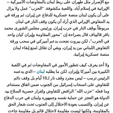
مع الإصرار مثل طهران على ربط لبنان بالمفاوضات الأميركية –
الإيرانية في إسلام آباد. واللعبة مكشوفة. “الحزب” عمل ولا يزال
على أن يكون لبنان منصة عسكرية للدفاع عن إيران، ثم ورقة في
يد المفاوض الإيراني الذي أراد أن يكون وقف النار في لبنان
مربوطاً بوقف النار في حرب إیران. ورئيس مجلس الشورى محمد
باقر قالیباف قال بصراحة إن “محور المقاومة وإيران كيان واحد
في الحرب”، لكن بيروت نجحت بدعم أميركي في سحب ورقة
التفاوض اللبناني من يد إيران، وبقي أن تقاتل لمنع إبقاء لبنان
منصة عسكرية إيرانية.
ولا أحد يعرف كيف تتطور الأمور في المفاوضات ثم في اللعبة
الكبيرة بين أميركا وإيران، لكن ما يطلبه
لبنان
– الذي يدعمه
الرئيس ترمب – ليس مجرد وقف نار لـ10 أيام بل وقف دائم
للتفاوض على انسحاب إسرائيل من الجنوب ضمن اتفاق مستدام.
وما فعله “حزب الله” الرافض للتفاوض ولقرار حصرية السلاح بيد
الدولة هو العجز عن حماية نفسه وجمهوره ولبنان في حرب الدفاع
عن إيران. والتسبب بعودة الاحتلال إلى الجنوب تحت شعار الحق
بالمقاومة، ولكنها ليست مقاومة لاحتلال قائم بل مقاومة جاءت