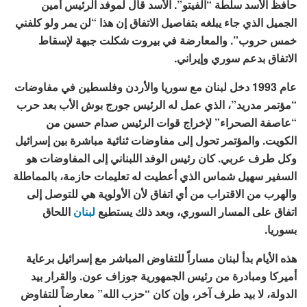
حافظ الأسد سلطة “الفيتو”. الأسد قال لموفد الرئيس أمين
الجميل الذي جاء يبلغه بتفاصيل الاتفاق إن هذا “لن يمر ولو كلفني
خمس حروب”. والمعارضة في بيروت شكلت جبهة لإسقاط
الاتفاق بدعم سوري وإيراني.
عام 1993 دخل لبنان مع سوريا والأردن وفلسطين في مفاوضات
“مؤتمر مدريد”، الذي عمل له الرئيس جورج بوش الأب بعد حرب
“عاصفة الصحراء” لإخراج قوات الرئيس صدام حسين من
الكويت. والمؤتمر تحول إلى مفاوضات ثنائية مباشرة بين إسرائيل
وكل طرف عربي. كان رئيس الوفد اللبناني إلى المفاوضات هو
السفير سهيل شماس الذي أعطيت له تعليمات حازمة، بالمماطلة
والهرب من الاقتراب من أي اتفاق لأن الأولوية هي للتوصل إلى
اتفاق على المسار السوري، وبعد ذلك يستطيع
لبنان
اللحاق
بسوريا.
هذه الأيام بدأ لبنان مساراً للتفاوض المباشر مع إسرائيل برعاية
أميركا ومبادرة من رئيس الجمهورية جوزاف عون. والقرار بيد
الدولة، لا بيد طرف آخر، وإن كان “حزب الله” معارضاً للتفاوض