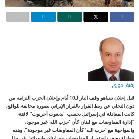
رفيق خوري
قبل إعلان نتنياهو وقف النار لـ10 أيام وإعلان الحزب التزامه من
دون التخلي عن ربط القرار بالقرار الإيراني بصورة مخالفة للواقع،
كانت المعادلة في إسرائيل بحسب “بديعوت آحرنوت” لافتة،
“إدارة المفاوضات مع لبنان كأن ’حزب الله‘ غير موجود،
والمواجهة مع ’حزب الله‘ كأن المفاوضات غير موجودة”. وهذه
معادلة يصعب استمرار المفاوضات بين لبنان وإسرائيل في حال