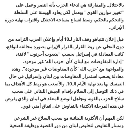
بالاحتلال. والمفارقة هي ادعاء الحزب بأنه انتصر وعمل على
“تغيير موازين القوى” ويعمل لكي يعاود الهيمنة على السلطة
والتحكم بالحكم، وسط اتساع مساحة الاحتلال واقتراب نهاية دوره
الإيراني.
قبل إعلان نتنياهو وقف النار لـ10 أيام وإعلان الحزب التزامه من
دون التخلي عن ربط القرار بالقرار الإيراني بصورة مخالفة للواقع،
كانت المعادلة في إسرائيل بحسب “بديعوت آحرنوت” لافتة،
“إدارة المفاوضات مع لبنان كأن ’حزب الله‘ غير موجود،
والمواجهة مع ’حزب الله‘ كأن المفاوضات غير موجودة”. وهذه
معادلة يصعب استمرار المفاوضات بين لبنان وإسرائيل في حال
التمسك بها بعد نهاية الأيام الـ10. والأصعب هو ربط کل الأهداف بما
في ذلك التوصل إلى السلام بإقدام الجيش اللبناني على سحب
سلاح الحزب بالقوة، وتجاهل الوضع المعقد في لبنان والذي يفرض
في هذه المرحلة الاكتفاء بالتفاوض على اتفاق أمني قوي.
لكن المهم أن الأكثرية اللبنانية مع سحب السلاح غير الشرعي
ومسار التفاوض لتخليص لبنان من دور القضية ووظيفة الضحية