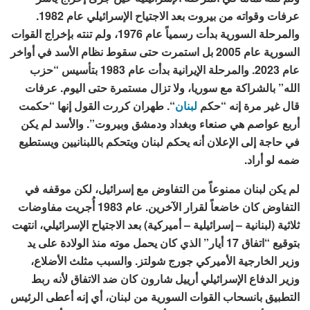
عرفات وقواته من بيروت بعد الاجتياح الإسرائيلي عام 1982.
والمرحلة السورية بدأت رسمياً عام 1976، ولم تنته بإخراج القوات
السورية عام 2005 بل استمرت حتى سقوط نظام الأسد في أواخر
عام 2023. والمرحلة الإيرانية بدأت عام 1983 بتأسیس “حزب
الله” بالشراكة مع سوريا، ولا تزال مستمرة حتى اليوم. عرفات
قال غير مرة إنه “حكم
لبنان
“. طهران كررت القول إنها “حكمت
أربع عواصم هي صنعاء وبغداد ودمشق وبيروت”. والأسد لم يكن
في حاجة إلى الإعلان أنه يحكم لبنان ويتحكم باللبنانيين ويستطيع
ضمه لو أراد.
لم يكن لبنان ممنوعاً من التفاوض مع إسرائیل، لكن موقفه في
التفاوض كان خاضعاً لقرار الآخرين. عام 1983 أُجريت مفاوضات
ثلاثية (لبنانية – إسرائيلية – أميركية) بعد الاجتياح الإسرائيلي، انتهت
بتوقيع “اتفاق 17 أیار” الذي كان يحمل موته منذ الولادة على يد
وزير الخارجية الأميركي جورج شولتز. والسبب مثلث الأضلاع،
وزير الدفاع الإسرائيلي أرييل شارون كان ضد الاتفاق لأنه ربط
التطبيق بانسحاب القوات السورية من لبنان، أي إنه أعطى الرئيس