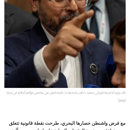
نائب وزير الخارجية الإيراني سعيد خطيب زاده يتحدث للصحافيين على هامش مؤتمر أنطاليا في تركيا
(رويترز)
مع فرض واشنطن حصارها البحري، طرحت نقطة قانونية تتعلق