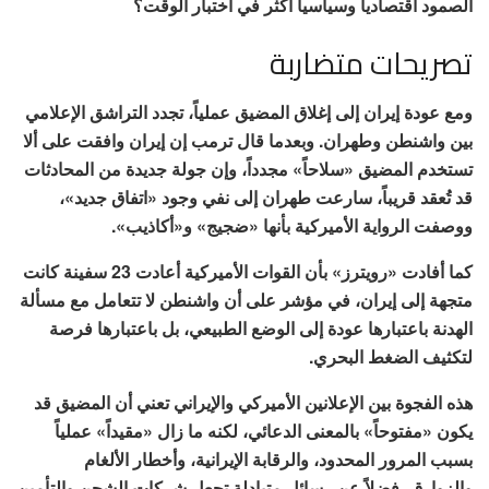
الصمود اقتصادياً وسياسياً أكثر في اختبار الوقت؟
تصريحات متضاربة
ومع عودة إيران إلى إغلاق المضيق عملياً، تجدد التراشق الإعلامي
بين واشنطن وطهران. وبعدما قال ترمب إن إيران وافقت على ألا
تستخدم المضيق «سلاحاً» مجدداً، وإن جولة جديدة من المحادثات
قد تُعقد قريباً، سارعت طهران إلى نفي وجود «اتفاق جديد»،
ووصفت الرواية الأميركية بأنها «ضجيج» و«أكاذيب».
كما أفادت «رويترز» بأن القوات الأميركية أعادت 23 سفينة كانت
متجهة إلى إيران، في مؤشر على أن واشنطن لا تتعامل مع مسألة
الهدنة باعتبارها عودة إلى الوضع الطبيعي، بل باعتبارها فرصة
لتكثيف الضغط البحري.
هذه الفجوة بين الإعلانين الأميركي والإيراني تعني أن المضيق قد
يكون «مفتوحاً» بالمعنى الدعائي، لكنه ما زال «مقيداً» عملياً
بسبب المرور المحدود، والرقابة الإيرانية، وأخطار الألغام
والزوارق، فضلاً عن رسائل متبادلة تجعل شركات الشحن والتأمين