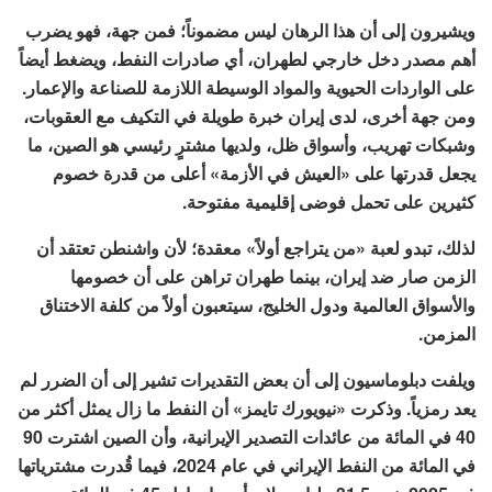
ويشيرون إلى أن هذا الرهان ليس مضموناً؛ فمن جهة، فهو يضرب
أهم مصدر دخل خارجي لطهران، أي صادرات النفط، ويضغط أيضاً
على الواردات الحيوية والمواد الوسيطة اللازمة للصناعة والإعمار.
ومن جهة أخرى، لدى إيران خبرة طويلة في التكيف مع العقوبات،
وشبكات تهريب، وأسواق ظل، ولديها مشترٍ رئيسي هو الصين، ما
يجعل قدرتها على «العيش في الأزمة» أعلى من قدرة خصوم
كثيرين على تحمل فوضى إقليمية مفتوحة.
لذلك، تبدو لعبة «من يتراجع أولاً» معقدة؛ لأن واشنطن تعتقد أن
الزمن صار ضد إيران، بينما طهران تراهن على أن خصومها
والأسواق العالمية ودول الخليج، سيتعبون أولاً من كلفة الاختناق
المزمن.
ويلفت دبلوماسيون إلى أن بعض التقديرات تشير إلى أن الضرر لم
يعد رمزياً. وذكرت «نيويورك تايمز» أن النفط ما زال يمثل أكثر من
40 في المائة من عائدات التصدير الإيرانية، وأن الصين اشترت 90
في المائة من النفط الإيراني في عام 2024، فيما قُدرت مشترياتها