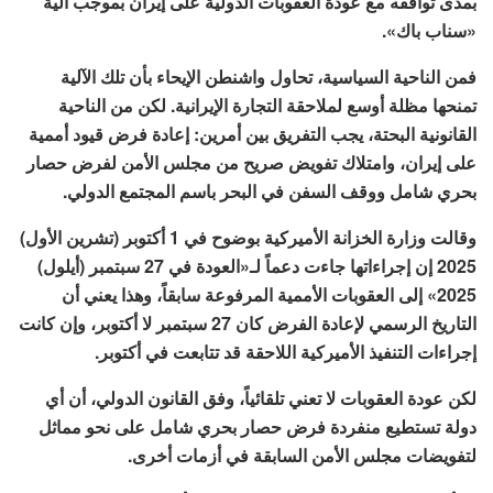
بمدى توافقه مع عودة العقوبات الدولية على إيران بموجب آلية
«سناب باك».
فمن الناحية السياسية، تحاول واشنطن الإيحاء بأن تلك الآلية
تمنحها مظلة أوسع لملاحقة التجارة الإيرانية. لكن من الناحية
القانونية البحتة، يجب التفريق بين أمرين: إعادة فرض قيود أممية
على إيران، وامتلاك تفويض صريح من مجلس الأمن لفرض حصار
بحري شامل ووقف السفن في البحر باسم المجتمع الدولي.
وقالت وزارة الخزانة الأميركية بوضوح في 1 أكتوبر (تشرين الأول)
2025 إن إجراءاتها جاءت دعماً لـ«العودة في 27 سبتمبر (أيلول)
2025» إلى العقوبات الأممية المرفوعة سابقاً، وهذا يعني أن
التاريخ الرسمي لإعادة الفرض كان 27 سبتمبر لا أكتوبر، وإن كانت
إجراءات التنفيذ الأميركية اللاحقة قد تتابعت في أكتوبر.
لكن عودة العقوبات لا تعني تلقائياً، وفق القانون الدولي، أن أي
دولة تستطيع منفردة فرض حصار بحري شامل على نحو مماثل
لتفويضات مجلس الأمن السابقة في أزمات أخرى.