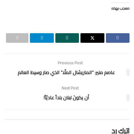
معجب بهذه:
Previous Post
عاصم منير: “الماريشال الملّا” الذي صار وسيط العالم
Next Post
أن يكونَ لبنان بلداً عاديّاً!
اترك رد