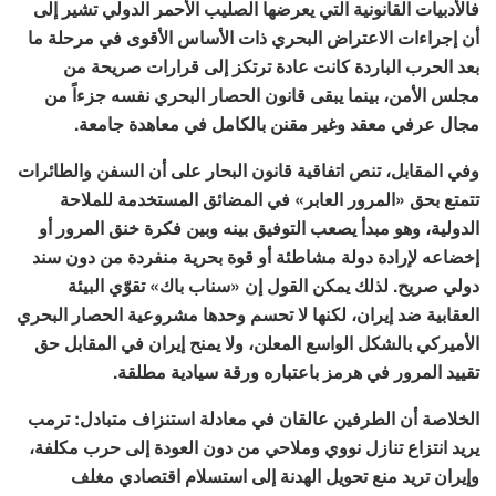
فالأدبيات القانونية التي يعرضها الصليب الأحمر الدولي تشير إلى
أن إجراءات الاعتراض البحري ذات الأساس الأقوى في مرحلة ما
بعد الحرب الباردة كانت عادة ترتكز إلى قرارات صريحة من
مجلس الأمن، بينما يبقى قانون الحصار البحري نفسه جزءاً من
مجال عرفي معقد وغير مقنن بالكامل في معاهدة جامعة.
وفي المقابل، تنص اتفاقية قانون البحار على أن السفن والطائرات
تتمتع بحق «المرور العابر» في المضائق المستخدمة للملاحة
الدولية، وهو مبدأ يصعب التوفيق بينه وبين فكرة خنق المرور أو
إخضاعه لإرادة دولة مشاطئة أو قوة بحرية منفردة من دون سند
دولي صريح. لذلك يمكن القول إن «سناب باك» تقوّي البيئة
العقابية ضد إيران، لكنها لا تحسم وحدها مشروعية الحصار البحري
الأميركي بالشكل الواسع المعلن، ولا يمنح إيران في المقابل حق
تقييد المرور في هرمز باعتباره ورقة سيادية مطلقة.
الخلاصة أن الطرفين عالقان في معادلة استنزاف متبادل: ترمب
يريد انتزاع تنازل نووي وملاحي من دون العودة إلى حرب مكلفة،
وإيران تريد منع تحويل الهدنة إلى استسلام اقتصادي مغلف