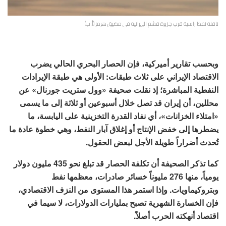
ناقلة نفط راسية قرب جزيرة قشم الإيرانية في مضيق هرمز (أ.ب)
وبحسب تقارير أميركية، فإن الحصار البحري الحالي يضرب
الاقتصاد الإيراني على ثلاث طبقات: الأولى هي طبقة الإيرادات
النفطية المباشرة؛ إذ نقلت صحيفة «وول ستريت جورنال» عن
محللين، أن إيران قد تصل خلال أسبوعين أو ثلاثة إلى ما يسمى
«امتلاء الخزانات»، أي نفاد القدرة التخزينية على اليابسة، ما
يضطرها إلى خفض الإنتاج أو إغلاق آبار النفط، وهي خطوة عادة ما
تُحدث أضراراً طويلة الأجل لبعض الحقول.
كما تذكر الصحيفة أن تكلفة الحصار قد تبلغ نحو 435 مليون دولار
يومياً، منها 276 مليوناً خسائر صادرات، معظمها نفط
وبتروكيماويات. وإذا استمر هذا المستوى من النزف الاقتصادي،
فإن الخسارة الشهرية تصبح بمليارات الدولارات، لا سيما في
اقتصاد أنهكته الحرب أصلاً.