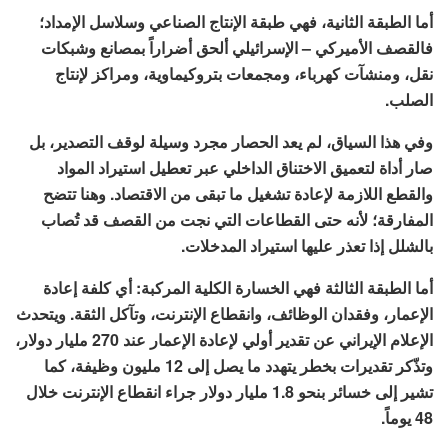
أما الطبقة الثانية، فهي طبقة الإنتاج الصناعي وسلاسل الإمداد؛
فالقصف الأميركي – الإسرائيلي ألحق أضراراً بمصانع وشبكات
نقل، ومنشآت كهرباء، ومجمعات بتروكيماوية، ومراكز لإنتاج
الصلب.
وفي هذا السياق، لم يعد الحصار مجرد وسيلة لوقف التصدير، بل
صار أداة لتعميق الاختناق الداخلي عبر تعطيل استيراد المواد
والقطع اللازمة لإعادة تشغيل ما تبقى من الاقتصاد. وهنا تتضح
المفارقة؛ لأنه حتى القطاعات التي نجت من القصف قد تُصاب
بالشلل إذا تعذر عليها استيراد المدخلات.
أما الطبقة الثالثة فهي الخسارة الكلية المركبة: أي كلفة إعادة
الإعمار، وفقدان الوظائف، وانقطاع الإنترنت، وتآكل الثقة. ويتحدث
الإعلام الإيراني عن تقدير أولي لإعادة الإعمار عند 270 مليار دولار،
وتذّكر تقديرات بخطر يتهدد ما يصل إلى 12 مليون وظيفة، كما
تشير إلى خسائر بنحو 1.8 مليار دولار جراء انقطاع الإنترنت خلال
48 يوماً.