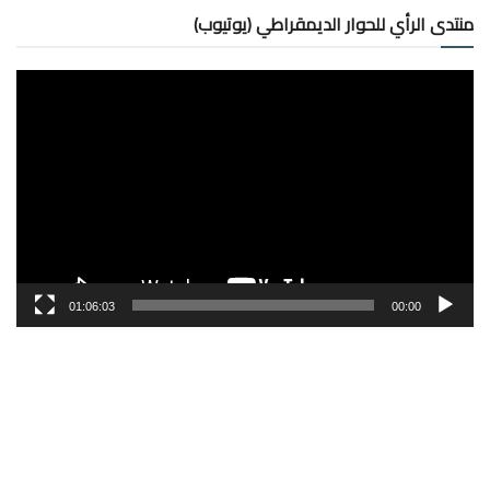
منتدى الرأي للحوار الديمقراطي (يوتيوب)
مشغل
الفيديو
01:06:03
00:00