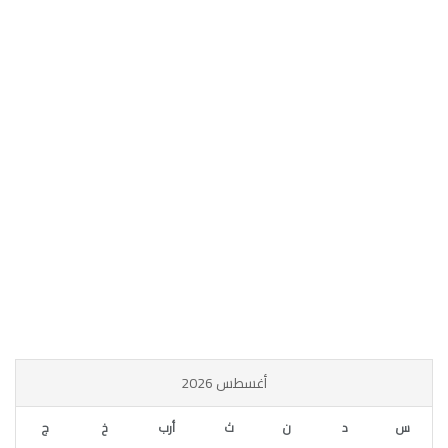
أغسطس 2026
س
د
ن
ث
أرب
خ
ج