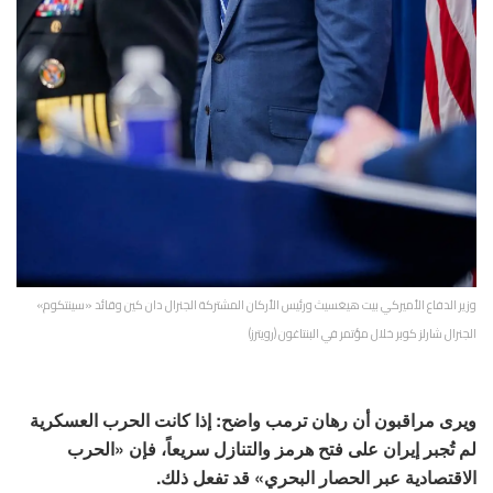
وزير الدفاع الأميركي بيت هيغسيث ورئيس الأركان المشتركة الجنرال دان كين وقائد «سينتكوم»
الجنرال شارلز كوبر خلال مؤتمر في البنتاغون (رويترز)
ويرى مراقبون أن رهان ترمب واضح: إذا كانت الحرب العسكرية
لم تُجبر إيران على فتح هرمز والتنازل سريعاً، فإن «الحرب
الاقتصادية عبر الحصار البحري» قد تفعل ذلك.