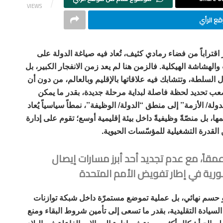
VIEWS
ع الرأي
 اقتراباً من فضاء رمادي كثيف، تُعاد فيه صياغة الدولة على
هشاشة الهيكلية. فالزمن هنا لم يعد زمن الانفجار الكبير، بل
 السلطة، وتتشابك فيه علاقاتها بالإقليم وبالعالم، من دون أن
عب تحديد لحظة فاصلة لبداية مرحلة جديدة، بقدر ما يمكن
لة/ الأزمة” إلى منطق “الدولة/ الوظيفة”، نمطاً سياسياً يُعاد
مها، بل منصّةً وظيفيةً داخل بيئة إقليمية أوسع؛ تقوم على إدارة
 القدرة التشغيلية للمؤسّسات الحيوية.
 عمقاً، مع عدم تجديد أحد أبرز مسارات إيصال
سورية في إطار تفويض الأمم المتحدة
نحو حسم نهائي، بل عملية تموضع مستمرّة داخل شبكة توازنات
السيادة التقليدية، بقدر ما تسعى إلى تأمين شروط البقاء ومنع