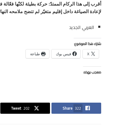
أقرب إلى هذا الركام الممتدّ: حركة بطيئة لكنّها فعّالة
لإعادة الصياغة داخل إقليم متغيّر لم تتضح ملامحه النهائ
العربي الجديد
شارك هذا الموضوع:
X
فيس بوك
طباعة
معجب بهذه:
Tweet
202
Share
322