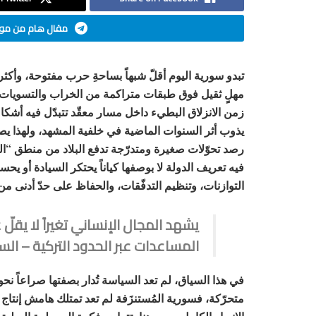
مقال هام من موق
تبدو سورية اليوم أقلّ شبهاً بساحةِ حرب مفتوحة، وأكثر
مهلٍ ثقيل فوق طبقات متراكمة من الخراب والتسويات وال
زمن الانزلاق البطيء داخل مسار معقّد تتبدّل فيه أشكال
يذوب أثر السنوات الماضية في خلفية المشهد، ولهذا يص
رصد تحوّلات صغيرة ومتدرّجة تدفع البلاد من منطق “الدو
فيه تعريف الدولة لا بوصفها كياناً يحتكر السيادة أو يحس
التوازنات، وتنظيم التدفّقات، والحفاظ على حدّ أدنى من
يشهد المجال الإنساني تغيراً لا يقلّ
المساعدات عبر الحدود التركية – ال
في هذا السياق، لم تعد السياسة تُدار بصفتها صراعاً 
متحرّكة، فسورية المُستنزَفة لم تعد تمتلك هامش إنتاج 