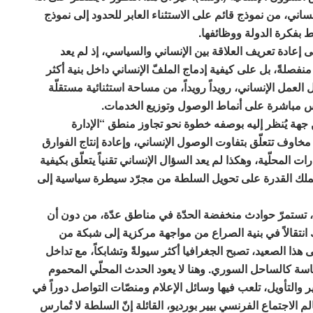
نساني، من نموذج قائم على الاستثناء العابر للحدود إلى نموذج
ط بفكرة الدولة ووظائفها.
 إعادة تعريف العلاقة بين الإنساني والسياسي، إذ لم يعد
منفصلةً، بل على كيفية إدماج الملفّ الإنساني داخل بنية أكثر
ل العمل الإنساني، رويداً رويداً، من مساحة استثنائية مستقلّة
كس مباشرة على أنماط الوصول وتوزيع الخدمات.
 جهة يُنظر إليه بوصفه خطوة نحو تجاوز منطق “الإدارة
مخاوف تتعلّق بتفاوت الوصول الإنساني، وإعادة إنتاج الفوارق
 المحلّية، وهكذا لم يعد السؤال الإنساني تقنياً يتعلّق بكيفية
 يملك القدرة على تحويل السلطة من مجرّد سيطرة سياسية إلى
 تستمرّ حوادث منخفضة الحدّة في مناطق عدّة، من دون أن
 انتقالاً في بنية الصراع من مواجهة مركزية إلى شبكة من
 هذا الصعيد، تصبح الجغرافيا أكثر سيولةً وتشابكاً، مع تداخل
ة كالساحل السوري. وهنا لا يعود الحدث المحلّي المحموم
سير والتأويل، تلعب فيها وسائل الإعلام ومنصّات التواصل دوراً في
 الاجتماع الفرنسي بيير بورديو، القائلة إنّ السلطة لا تُمارس