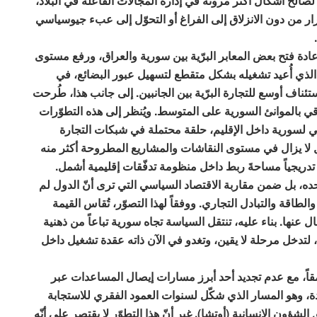
لصالح أشكال أكثر مرونة في إدارة المجالات الفاعلة في البلاد،
ار من دون الانزلاق إلى الفراغ أو التحوّل إلى عبء جيوسياسي
عادة فتح بعض المعابر البرّية بين سورية والعراق، ورفع مستوى
ال الذي أُعيد تشغيله بشكل متقطع لتسهيل عبور البضائع، في
ئناف أوسع للتجارة البرّية بين الجانبين. إلى جانب هذا، طُرحت
 بالموانئ السورية على المتوسط. ويُنظر إلى هذه التطوّرات
افي لسورية داخل الإقليم، حلقة محتملة في شبكات التجارة
وّل لا يزال في مستوى النقاشات والمشاريع المطروحة أكثر منه
 تدريجياً مساحةَ ربط داخل منظومة تدفّقات إقليمية أشمل.
حده، بل ضمن مقاربة الاقتصاد السياسي التي ترى أنّ الدول لم
لطاقة والتبادل التجاري. ووفقاً لهذا التصوّر، تُقاس القيمة
ل عنها. بناء عليه، تنتقل السياسة تجاه سورية تباعاً من ذهنية
 لتدخل مرحلة لا يقين، وتغدو في الآن ذاته عقدة تشغيل داخل
عمقاً، مع عدم تجديد أحد أبرز مسارات إيصال المساعدات عبر
دة، وهو المسار الذي شكّل لسنوات العمود الفقري للاستجابة
ن الإنسانية (أوتشا). غير أنّ هذا التطوّر لا يقتصر على أنّه