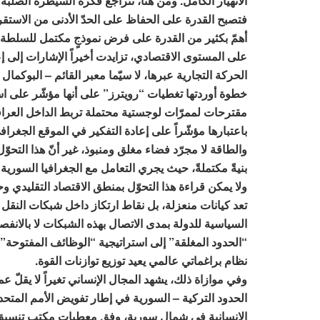
الانهيار الكامل. ومن هنا، تتراجع فكرة السيطرة الصلبة 
فتصبح القدرة على الحفاظ على الحدّ الأدنى من الاستقر
أهمّ بكثير من القدرة على فرض نموذجٍ مكتمل للسلطة.
على المستوى الاقتصادي، تزايدت أخيراً الإشارات إلى إ
الحركة التجارية عبرها، لا سيّما معبر القائم – البوكم
خطوة أوردتها تغطيات “رويترز” على أنها مؤشّر على است
مقترحات لممرّات لوجستية محتملة تربط الداخل العراقي
باعتبارها مؤشّراً على إعادة التفكير في الموقع الجغر
والطاقة لا مجرّد فضاء مغلق ومنبوذ، غير أنّ هذا التح
بنيةً مكتملةً، حيث يجري التعامل مع الجغرافيا السورية
ولا يمكن قراءة هذا التحوّل بمنطق الاقتصاد التقليدي و
تعد كيانات منعزلة، بل نقاط ارتكاز داخل شبكات النقل وا
السياسية للدولة بمدى الاتصال بهذه الشبكات لا بالانفصا
“الحدود المغلقة” إلى استراتيجية “الوظائف المفتوحة”،
نظام براغماتي عالمي يعيد توزيع توازنات القوة.
وفي موازاة ذلك، يشهد المجال الإنساني تغيراً لا يقلّ 
الحدود التركية – السورية في إطار تفويض الأمم المتح
الإنسانية في شمال سورية، وفق معطيات مكتب تنسيق الشؤو