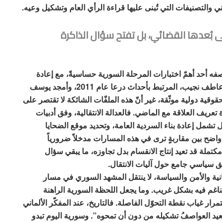
 والتصنيفات التي تُبنى عليها قراءة الرأي العام وتشكيل وعيه.
على بُعدها القضائي، بل تفتح سؤال الذاكرة
بوصفه أحد أهمّ اختبارات المرحلة السورية حساسيةً، مع إعادة
تداول قضايا مرتبطة بشخصيات أمنية سابقة، من بينها عاطف نجيب، المرتبط بأحداث درعا عام 2011، وأمجد يوسف
قية دولية موثّقة، غير أنّ هذه الملفّات الشائكة لا تقتصر على
 تعريف العلاقة مع الماضي. فالعدالة الانتقالية، وفق أدبيات
 بل تشمل إعادة بناء السردية العامة، وتحديد موقع الضحايا
واضح بين مقاربةٍ ترى في هذه المسارات مدخلاً ضرورياً
تملة قد تعيد إنتاج الانقسام بدل تجاوزه، ما يبقي سؤال
افق سياسي جامع حول آليات الانتقال.
انية والأمن والسياسة، لا ينتقل المشهد السوري في مسار
تناغم فيه بشكل غريب. وما يجعل اللحظة السورية الراهنة
غياب نقطة التحوّل الفاصلة. فالتاريخ، عند المفكّر الألماني
اً، تُعيد العواصفُ تشكيله من دون أن تمحوه”. وسورية اليوم تبدو