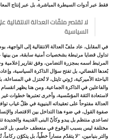
فقط عبر أدوات السيطرة المباشرة، بل عبر إنتاج المعاني
لا تقتصر ملفّات العدالة الانتقالية 
السياسية
في المقابل، عاد ملفّ العدالة الانتقالية إلى الواجهة، 
المرتبط اسمه بمجزرة التضامن، وفق تقارير إعلامية وحقو
بُعدها القضائي، بل تفتح سؤال الذاكرة السياسية، وإعادة
الباحثة الأميركية، رُوتي تايتل، لا تُختزل في المساءلة،
والفاعلين في الذاكرة الجماعية. ومن هنا يظهر انقسام 
لاستعادة الثقة المؤسّسية، وأخرى تعتبرها خطوات غير مك
العدالة مفتوحاً على تعقيداته البنيوية في ظلّ غياب تو
صفوة القول، في ضوء هذا التداخل بين الاقتصاد والإنس
تصاعدي منتظم بل يبدو وكأنّ البنى القديمة والجديدة ت
مختلفة ليس بسبب الوقوع في منعطف حاسم، بل لاستمرار 
والتر بنيامين، “لا يتقدّم مساراً خطّياً، بل يتكوّن ركام