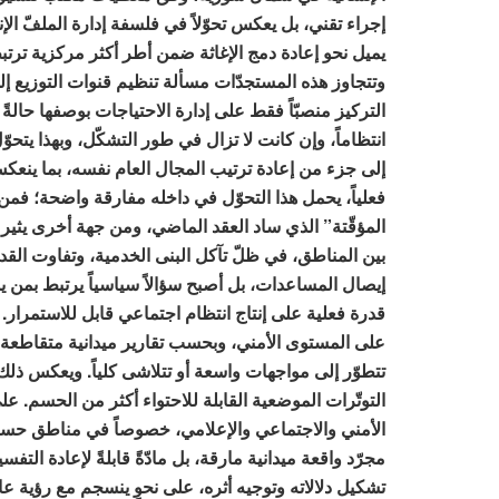
إجراء تقني، بل يعكس تحوّلاً في فلسفة إدارة الملفّ الإ
يميل نحو إعادة دمج الإغاثة ضمن أطر أكثر مركزية ترتب
وتتجاوز هذه المستجدّات مسألة تنظيم قنوات التوزيع إلى
التركيز منصبّاً فقط على إدارة الاحتياجات بوصفها حالةً 
انتظاماً، وإن كانت لا تزال في طور التشكّل، وبهذا يتحوّ
إلى جزء من إعادة ترتيب المجال العام نفسه، بما ينع
فعلياً، يحمل هذا التحوّل في داخله مفارقة واضحة؛ فمن
المؤقّتة” الذي ساد العقد الماضي، ومن جهة أخرى يثير 
بين المناطق، في ظلّ تآكل البنى الخدمية، وتفاوت القدرات
إيصال المساعدات، بل أصبح سؤالاً سياسياً يرتبط بمن
قدرة فعلية على إنتاج انتظام اجتماعي قابل للاستمرار.
على المستوى الأمني، وبحسب تقارير ميدانية متقاطعة،
تتطوّر إلى مواجهات واسعة أو تتلاشى كلياً. ويعكس ذلك
التوتّرات الموضعية القابلة للاحتواء أكثر من الحسم. على
الأمني والاجتماعي والإعلامي، خصوصاً في مناطق حساس
مجرّد واقعة ميدانية مارقة، بل مادّةً قابلةً لإعادة التف
تشكيل دلالاته وتوجيه أثره، على نحوٍ ينسجم مع رؤية عالم