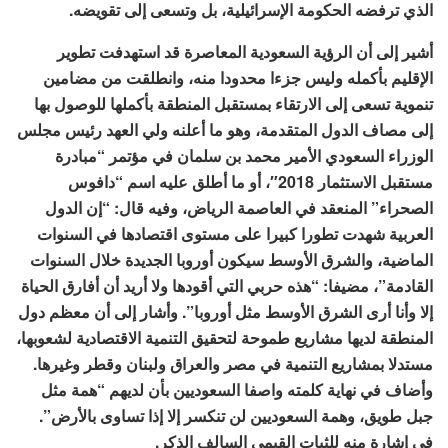
الذي ترفضه الحكومة الإسرائيلية، بل وتسعى إلى تقويضه.
أشير إلى أن الرؤية السعودية المعاصرة قد استهدفت تطوير
الإقليم بأكمله وليس جزءا محدودا منه، وانطلقت من مضامين
تنموية تسعى إلى الارتقاء بمستقبل المنطقة بأكملها للوصول بها
إلى مصاف الدول المتقدمة، وهو ما أعلنه ولي العهد رئيس مجلس
الوزراء السعودي الأمير محمد بن سلمان في مؤتمر “مبادرة
مستقبل الاستثمار 2018″، أو ما أطلق عليه اسم “دافوس
الصحراء” المنعقد في العاصمة الرياض، وفيه قال: “إن الدول
العربية شهدت تطورا كبيرا على مستوى اقتصادها في السنوات
الماضية، والشرق الأوسط سيكون أوروبا الجديدة خلال السنوات
القادمة”، مضيفا: “هذه حربي التي أقودها ولا أريد أن أفارق الحياة
إلا وأنا أرى الشرق الأوسط مثل أوروبا”. وأشار إلى أن معظم دول
المنطقة لديها مشاريع طموحة لتحقيق التنمية الاقتصادية لشعوبها،
مستدلا بمشاريع التنمية في مصر والعراق ولبنان وقطر وغيرها.
وأضاف في نهاية كلمته واصفا السعوديين بأن لديهم “همة مثل
جبل طويق، وهمة السعوديين لن تنكسر إلا إذا تساوى بالأرض”.
في إشارة منه للثبات القيمي السالف الذكر.