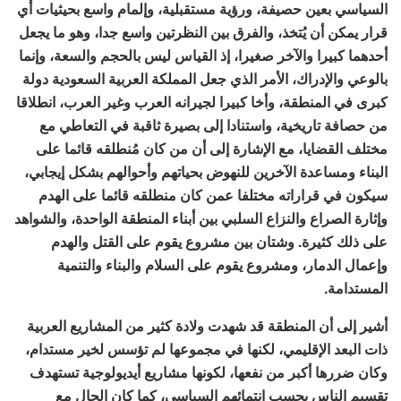
السياسي بعين حصيفة، ورؤية مستقبلية، وإلمام واسع بحيثيات أي
قرار يمكن أن يُتخذ، والفرق بين النظرتين واسع جدا، وهو ما يجعل
أحدهما كبيرا والآخر صغيرا، إذ القياس ليس بالحجم والسعة، وإنما
بالوعي والإدراك، الأمر الذي جعل المملكة العربية السعودية دولة
كبرى في المنطقة، وأخا كبيرا لجيرانه العرب وغير العرب، انطلاقا
من حصافة تاريخية، واستنادا إلى بصيرة ثاقبة في التعاطي مع
مختلف القضايا، مع الإشارة إلى أن من كان مُنطلقه قائما على
البناء ومساعدة الآخرين للنهوض بحياتهم وأحوالهم بشكل إيجابي،
سيكون في قراراته مختلفا عمن كان منطلقه قائما على الهدم
وإثارة الصراع والنزاع السلبي بين أبناء المنطقة الواحدة، والشواهد
على ذلك كثيرة. وشتان بين مشروع يقوم على القتل والهدم
وإعمال الدمار، ومشروع يقوم على السلام والبناء والتنمية
المستدامة.
أشير إلى أن المنطقة قد شهدت ولادة كثير من المشاريع العربية
ذات البعد الإقليمي، لكنها في مجموعها لم تؤسس لخير مستدام،
وكان ضررها أكبر من نفعها، لكونها مشاريع أيديولوجية تستهدف
تقسيم الناس بحسب انتمائهم السياسي، كما كان الحال مع