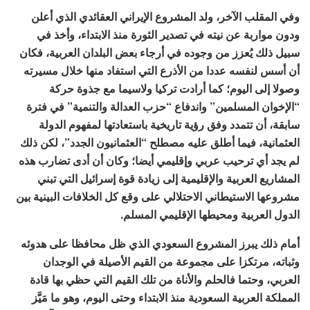
وفي المقلب الآخر، ولد المشروع الإيراني العقائدي الذي أعلن
ودون مواربة عن نيته في تصدير الثورة منذ الابتداء، وأخذ في
سبيل ذلك يُعزز من وجوده في أرجاء بعض البلدان العربية، فكان
أن أسس لنفسه عددا من الأذرع التي استفاد منها خلال مسيرته
وصولا إلى اليوم؛ كما أرادت تركيا ولاسيما مع جذوة حركة
“الإخوان المسلمين” واندفاع “حزب العدالة والتنمية” في فترة
سابقة، أن تتمدد وفق رؤية تاريخية باستعادتها لمفهوم الدولة
العثمانية، فيما أطلق عليه مصطلح “العثمانيون الجدد”، لكن ذلك
لم يجد أي ترحيب عربي وإقليمي أيضا؛ وكان أن أدى تضارب هذه
المشاريع العربية والإقليمية إلى زيادة قوة إسرائيل التي تبني
مشروعها الاستيطاني الاحتلالي على وقع كل الخلافات البينية بين
الدول العربية ومحيطها الإقليمي المسلم.
أمام ذلك يبرز المشروع السعودي الذي ظل محافظا على هدوئه
وثباته، مرتكزا على مجموعة من القيم الأصيلة في الوجدان
العربي، وحتما فالحلم والأناة من تلك القيم التي حظي بها قادة
المملكة العربية السعودية منذ الابتداء وحتى اليوم، وهو ما مَيَّز