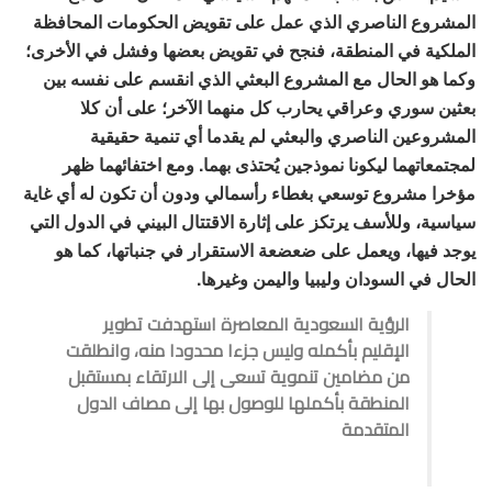
المشروع الناصري الذي عمل على تقويض الحكومات المحافظة
الملكية في المنطقة، فنجح في تقويض بعضها وفشل في الأخرى؛
وكما هو الحال مع المشروع البعثي الذي انقسم على نفسه بين
بعثين سوري وعراقي يحارب كل منهما الآخر؛ على أن كلا
المشروعين الناصري والبعثي لم يقدما أي تنمية حقيقية
لمجتمعاتهما ليكونا نموذجين يُحتذى بهما. ومع اختفائهما ظهر
مؤخرا مشروع توسعي بغطاء رأسمالي ودون أن تكون له أي غاية
سياسية، وللأسف يرتكز على إثارة الاقتتال البيني في الدول التي
يوجد فيها، ويعمل على ضعضعة الاستقرار في جنباتها، كما هو
الحال في السودان وليبيا واليمن وغيرها.
الرؤية السعودية المعاصرة استهدفت تطوير
الإقليم بأكمله وليس جزءا محدودا منه، وانطلقت
من مضامين تنموية تسعى إلى الارتقاء بمستقبل
المنطقة بأكملها للوصول بها إلى مصاف الدول
المتقدمة