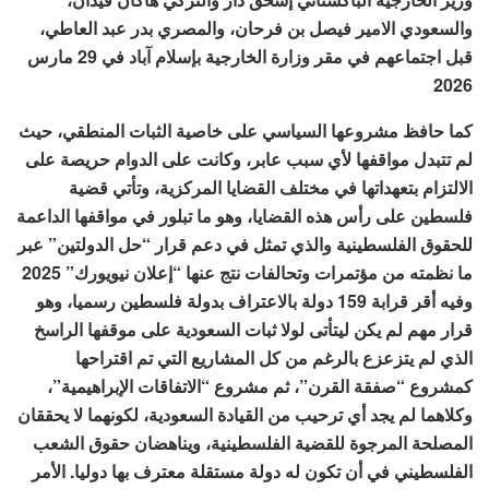
والسعودي الامير فيصل بن فرحان، والمصري بدر عبد العاطي،
قبل اجتماعهم في مقر وزارة الخارجية بإسلام آباد في 29 مارس
2026
كما حافظ مشروعها السياسي على خاصية الثبات المنطقي، حيث
لم تتبدل مواقفها لأي سبب عابر، وكانت على الدوام حريصة على
الالتزام بتعهداتها في مختلف القضايا المركزية، وتأتي قضية
فلسطين على رأس هذه القضايا، وهو ما تبلور في مواقفها الداعمة
للحقوق الفلسطينية والذي تمثل في دعم قرار “حل الدولتين” عبر
ما نظمته من مؤتمرات وتحالفات نتج عنها “إعلان نيويورك” 2025
وفيه أقر قرابة 159 دولة بالاعتراف بدولة فلسطين رسميا، وهو
قرار مهم لم يكن ليتأتى لولا ثبات السعودية على موقفها الراسخ
الذي لم يتزعزع بالرغم من كل المشاريع التي تم اقتراحها
كمشروع “صفقة القرن”، ثم مشروع “الاتفاقات الإبراهيمية”،
وكلاهما لم يجد أي ترحيب من القيادة السعودية، لكونهما لا يحققان
المصلحة المرجوة للقضية الفلسطينية، ويناهضان حقوق الشعب
الفلسطيني في أن تكون له دولة مستقلة معترف بها دوليا. الأمر