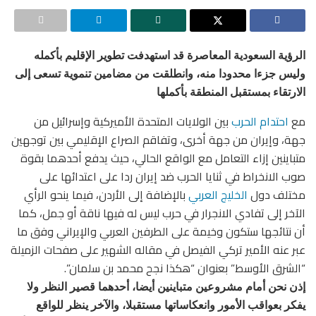
الرؤية السعودية المعاصرة قد استهدفت تطوير الإقليم بأكمله
وليس جزءا محدودا منه، وانطلقت من مضامين تنموية تسعى إلى
الارتقاء بمستقبل المنطقة بأكملها
مع
احتدام الحرب
بين الولايات المتحدة الأميركية وإسرائيل من
جهة، وإيران من جهة أخرى، وتفاقم الصراع الإقليمي بين توجهين
متباينين إزاء التعامل مع الواقع الحالي، حيث يدفع أحدهما بقوة
صوب الانخراط في ثنايا الحرب ضد إيران ردا على اعتدائها على
مختلف دول
الخليج العربي
بالإضافة إلى الأردن، فيما ينحو الرأي
الآخر إلى تفادي الانجرار في حرب ليس له فيها ناقة أو جمل، كما
أن نتائجها ستكون وخيمة على الطرفين العربي والإيراني وفق ما
عبر عنه الأمير تركي الفيصل في مقاله الشهير على صفحات الزميلة
“الشرق الأوسط” بعنوان “هكذا نجح محمد بن سلمان”.
إذن نحن أمام مشروعين متباينين أيضا، أحدهما قصير النظر ولا
يفكر بعواقب الأمور وانعكاساتها مستقبلا، والآخر ينظر للواقع