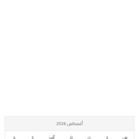
أغسطس 2026
س
د
ن
ث
أرب
خ
ج