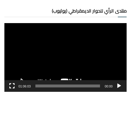
منتدى الرأي للحوار الديمقراطي (يوتيوب)
مشغل
الفيديو
01:06:03
00:00