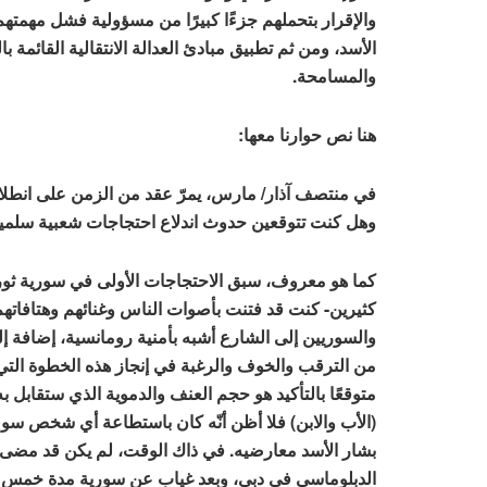
والإقرار بتحملهم جزءًا كبيرًا من مسؤولية فشل مهمتهم. 
الأسد، ومن ثم تطبيق مبادئ العدالة الانتقالية القائم
والمسامحة.
هنا نص حوارنا معها:
في منتصف آذار/ مارس، يمرّ عقد من الزمن على انطلاق
وهل كنت تتوقعين حدوث اندلاع احتجاجات شعبية سلمية
كما هو معروف، سبق الاحتجاجات الأولى في سورية ثورا
كثيرين- كنت قد فتنت بأصوات الناس وغنائهم وهتافاتهم
والسوريين إلى الشارع أشبه بأمنية رومانسية، إضافة إلى
من الترقب والخوف والرغبة في إنجاز هذه الخطوة التي
متوقعًا بالتأكيد هو حجم العنف والدموية الذي ستقابل 
(الأب والابن) فلا أظن أنّه كان باستطاعة أي شخص سوي
بشار الأسد معارضيه. في ذاك الوقت، لم يكن قد مضى
الدبلوماسي في دبي، وبعد غياب عن سورية مدة خمس سن