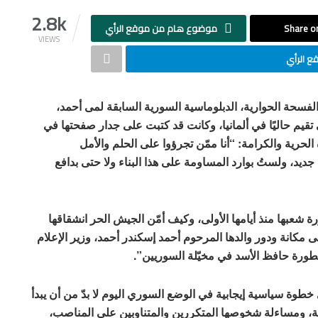
2.8k
Share on
موضوع هام من موقع الرأي
VIEWS
 الرأي
فسحة الحوارية،
الدبلوماسية السورية السابقة
لمى أحمد
،
تقيم حاليًا في ألمانيا، وكانت قد كتبت على جدار صفحتها في
لحرية والكرامة
:
“أنا ممّن تجرؤوا على الحلم والأمل
جديد، ولستُ بوارد المساومة على هذا البناء ولا حتى بدافع
ة شعبها منذ أيامها الأولى، وكيف أمّن الجيش الحر انشقاقها
ى مكانة ودور والدها المرحوم
أحمد إسكندر أحمد
، وزير الإعلام
طورة حافظ الأسد في مخيّلة السوريين”.
طوة سياسية إيجابية في الوضع السوري اليوم لا بدّ من أن يبدأ
ة، ومساءلة شخوصها المتكررين والمتناوبين على المناصب،