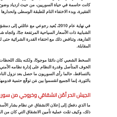
كانت حاسمة في حياة السوريين، من حيث ازدياد وضوح ال
الفقيرة، وبدء الاختفاء التام للطبقة الوسطى وانحدارها 
في نهاية عام 2010، بُعيد رجوعي مع عائلت
الشبابية ذات الأسعار السياحية المرتفعة جدًا، واتجاه 
الفارهة، وتناقض ذلك مع اختفاء القدرة الشرائية حتى ل
المقابلة.
السخط الشعبي كان دائمًا موجودًا، ولكنه بتلك اللحظات
الخوف المتأصل وقدرة النظام على إدارة نظامه الأمني 
بالتساقط، حالما رأى السوريون ما حصل بعد نزول الناس إل
بالثورة، إنما الجميع انقسموا بين مَن توقّع حتمية قدومها
الجيش الحر أمّن انشقاقي وخروجي من سوري
ما الذي دفعكِ إلى إعلان الانشقاق عن نظام بشار الأسد
ذلك، وكيف تمّت عملية تأمين الانشقاق التي كان من الم