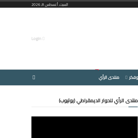
السبت, أغسطس 8, 2026
Login
وفكر
منتدى الرأي
منتدى الرأي للحوار الديمقراطي (يوتيوب)
مشغل
الفيديو