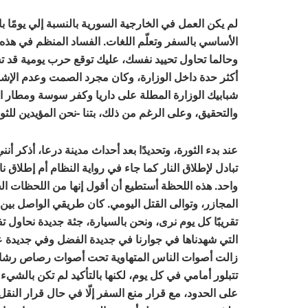
لم يكن العمل في الخارجية السورية بالنسبة إلي يومًا ب
الأساسي بالسفر وتعلّم اللغات. الفساد المنظم في هذه ا
وحالما تحاول تحييد نفسك، عليك توقع حرب يومية قد 
أكثر حدة داخل الوزارة، وكان مجرد الصمت وعدم الإشادة
شبابيك الوزارة المطلة على داريا وكفر سوسة ومطار ال
والتحقيق، وعلى الرغم من ذلك، بتنا -نحن المؤيدين للث
عند بدء الثورة، وتحديدًا بعد أحداث مدينة درعا، أذكر أ
تبادل لإطلاق النار كما جاء في رواية النظام أم إطلا
واحد. هذه اللحظة أستطيع أن أقول إنها من اللحظات الحا
المجازر، وتوالى القتل اليومي. كان طريقي الواصل بين 
تقريبًا كل يوم نرى، ونحن بالسيارة، جثة جديدة نحاول تفا
التي شهدناها في جوارنا في جديدة الفضل وفي جديدة ع
زالت أصوات الناس المتهاوية تحت أصوات رصاص رشاشا
تتبلور أمامي في كل يوم، لكنها بالتأكيد لم تكن بالشي
على الحدود، مع قرار منع السفر إلّا في حال قرار النقل 