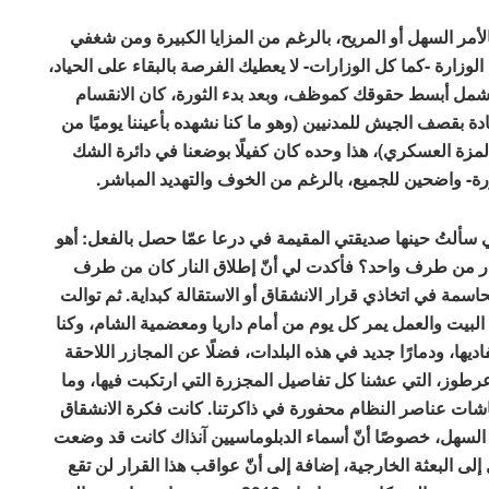
الأمر السهل أو المريح، بالرغم من المزايا الكبيرة ومن شغفي
لوزارة -كما كل الوزارات- لا يعطيك الفرصة بالبقاء على الحياد،
تشمل أبسط حقوقك كموظف، وبعد بدء الثورة، كان الانقسام
 بقصف الجيش للمدنيين (وهو ما كنا نشهده بأعيننا يوميًا من
مزة العسكري)، هذا وحده كان كفيلًا بوضعنا في دائرة الشك
ورة- واضحين للجميع، بالرغم من الخوف والتهديد المباشر.
نني سألتُ حينها صديقتي المقيمة في درعا عمّا حصل بالفعل: أهو
ق نار من طرف واحد؟ فأكدت لي أنّ إطلاق النار كان من طرف
سمة في اتخاذي قرار الانشقاق أو الاستقالة كبداية. ثم توالت
البيت والعمل يمر كل يوم من أمام داريا ومعضمية الشام، وكنا
ديها، ودمارًا جديد في هذه البلدات، فضلًا عن المجازر اللاحقة
رطوز، التي عشنا كل تفاصيل المجزرة التي ارتكبت فيها، وما
ت عناصر النظام محفورة في ذاكرتنا. كانت فكرة الانشقاق
ء السهل، خصوصًا أنّ أسماء الدبلوماسيين آنذاك كانت قد وضعت
إلى البعثة الخارجية، إضافة إلى أنّ عواقب هذا القرار لن تقع