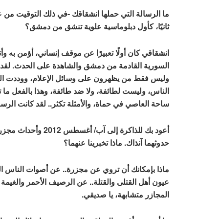
ما الرسالة التي حملها انشقاقك -في ذلك التوقيت من عمر 
ثانيًا، كأول دبلوماسية علوية تنشق من دمشق؟
انشقاقي كان أولًا تعبيرًا عن موقف إنساني، أؤمن به وأت
السورية القادمة من دمشق والشاهدة على الحدث. ل
وليس فقط من يظهرون على وسائل الإعلام، ووددت القول
الناس، وليست لطائفة، ولا ضد طائفة، وهذا بالفعل ما 
ساحة العاصي في حماة، والأمثلة تكثر.. لقد كانت الرسا
أعود بك للذاكرة إلى
حدوثهما آنذاك. ماذا تخبرينا عنهما؟
ماذا بإمكانك أن تروي عن مجزرة.. عن أصوات الناس الخ
عيون أهل القتلى والقتلة.. عن الرصيف الأحمر والغيمة ا
المجازر متشابهة، يا صديقي.