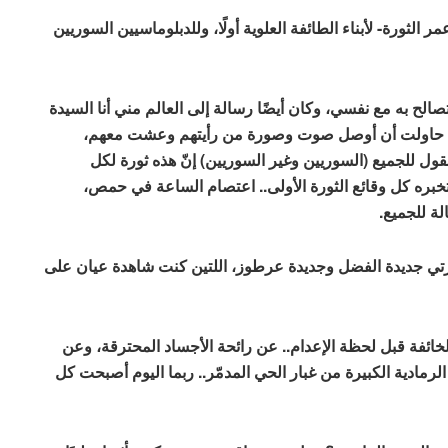
الثورة- لأبناء الطائفة العلوية أولًا، وللدبلوماسيين السوريين
صالح به مع نفسي، وكان أيضًا رسالة إلى العالم مني أنا السيدة
قد حاولت أن أوصل صوت وصورة من رأيتهم وعشت معهم،
 للجميع (السوريين وغير السوريين) إنّ هذه ثورة لكل
تخبره كل وقائع الثورة الأولى.. اعتصام الساعة في حمص،
لة للجميع
.
 آب/ أغسطس 2012 وأحداث مجزرتي جديدة الفضل وجديدة عرطوز، اللتين كنت شاهدة عيان على
ائفة قبل لحظة الإعدام.. عن رائحة الأجساد المحترقة، وعن
لرمادية الكبيرة من غبار الحي المدمّر.. ربما اليوم أصبحت كل