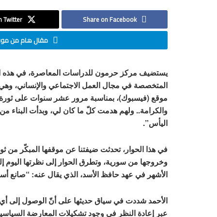
 Twitter
Share on Facebook
مقال هام من موقع
يستضيف مركز حرمون للدراسات المعاصرة، في هذه ال
المتخصصة في مجال العمل الاجتماعي والإنساني،
وهي 
موقع (فيسبوك)،
بمناسبة مرور عشر سنوات على ثورة ا
والكرامة.. ولهم هدمت كلّ ما كان لي، وبدأت البناء من 
اليأس”.
في هذا الحوار، تحدثت ضيفتنا عن موقفها المبكّر من ثور
وخروجها من سورية، وتطرق الحوار إلى نظرتها اليوم إل
الأشهر في عهد حافظ الأسد، الذي يقال عنه: “صانع أس
الأحمد شددت في سياق حديثها على أنّ الوصول إلى أي خ
عبر إعادة النظر في وجود تشكيلات المعارضة السياسي