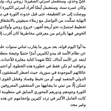
وكان عمره سنة، وستشمل أيضًا أفراد أسرتي الكبيرة ا
ووصلت إلى حد القطيعة، حتى قبل حدوث الثورة في سوري
النهاية تمكّنت من التواصل مع زملاء سبقوني بالانشقاق،
تخطيط استمرّت نحو أربعة أشهر- خروج زوجي وأولادي،
الخوض فيها بالرغم من معرفتي مخاطرها كان أقرب إلى 
ما أودّ اليوم قوله، بعد مرور ما يقارب ثماني سنوات على 
عن نظام الأسد قد يبدو لكثيرين أمرًا حتميًا ونتيجة من
ابتعد عن الأسد آنذاك، لكنّا شهدنا كتابة مغايرة للأحداث.
وعواقبه لم تكن فقط في خطورة هذه الخطوة، أو احتما
عائلاتهم الموجودة في سورية، حيث اضطر المنشقون أي
الدولي المتعمد لهم، أو من تخبط وفساد وفشل القوى ا
تتمكن إلّا من تبني ما يشابهها من المنشقين المعروفين
الثورة وجودهم ودورهم المحوري السابق في منظومة الف
كانت العامل الأكبر في تردد كثيرين وإحجامهم عن هذه ال
وغير مجد
.