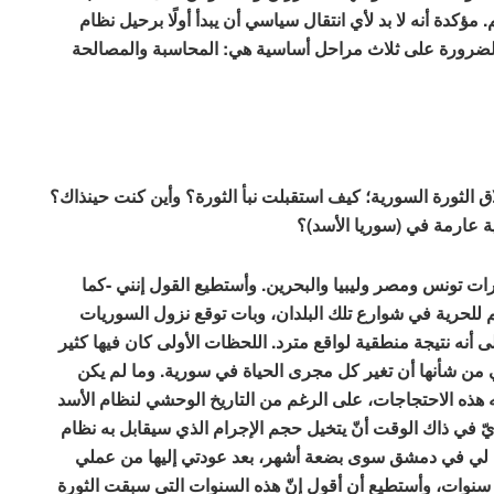
مؤكدة أنه لا بد لأي انتقال سياسي أن يبدأ أولًا برحيل نظام
ة بالضرورة على ثلاث مراحل أساسية هي: المحاسبة والمصالحة
 الثورة السورية؛ كيف استقبلت نبأ الثورة؟ وأين كنت حينذاك؟
 عارمة في (سوريا الأسد)؟
ت تونس ومصر وليبيا والبحرين. وأستطيع القول إنني -كما
 للحرية في شوارع تلك البلدان، وبات توقع نزول السوريات
 أنه نتيجة منطقية لواقع مترد. اللحظات الأولى كان فيها كثير
 من شأنها أن تغير كل مجرى الحياة في سورية. وما لم يكن
به هذه الاحتجاجات، على الرغم من التاريخ الوحشي لنظام الأسد
ّ في ذاك الوقت أنّ يتخيل حجم الإجرام الذي سيقابل به نظام
 لي في دمشق سوى بضعة أشهر، بعد عودتي إليها من عملي
وات، وأستطيع أن أقول إنّ هذه السنوات التي سبقت الثورة