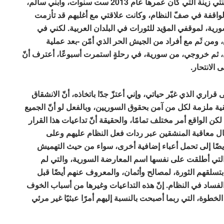
عليّ وحدي، وستشمل أسرتي الصغيرة: زوجي زياد، وابنتي زينة التي كان عمرها عام 2013 ست سنوات، وابني سالم،
لواقفة في صفّ النظام، وكانت علاقتي مع أغلبهم قد تأزمت
ة، لموقفي المؤيد للثورات في البلدان العربية. لكني في
 ومن ثَم مع أفراد من الجيش الحر الذي أمّن -بعد عملية
 ثم خروجي، من سورية، في رحلةٍ استمرت أسبوعًا، أعترف أنّ
الانتحار.
قراري الذي غيّر حياتي، وإني أعتزّ جدًا باتخاذه، أنّ الانشقاق
طقية ملزمة لكل من آمن بحقوق السوريين، وبالفعل لو أنّ الجميع
 لكن الواقع أمر مختلف تمامًا، والحقيقة أنّ تداعيات هذا القرار
ل معاقبة المنشقين عبر ردات فعل النظام عليهم وعلى
ضًا إلى تحمل أعباء إضافية أخرى، سواء من حيث التهميش
لتي أطلقت على نفسها اسم المعارضة السورية، والتي لم
 بتسلقهم الثورة، لمصالح وأثمان، والمعروف عنهم أيضًا قبل
ساد في النظام. إنّ هذه التداعيات وغيرها من أسباب الخوف
خطوة، التي ربما أصبحت بالنسبة إليهم أمرًا عبثيًا غير مرئي