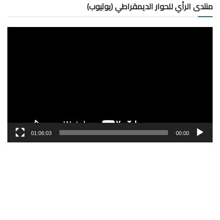
منتدى الرأي للحوار الديمقراطي (يوتيوب)
مشغل
الفيديو
01:06:03
00:00