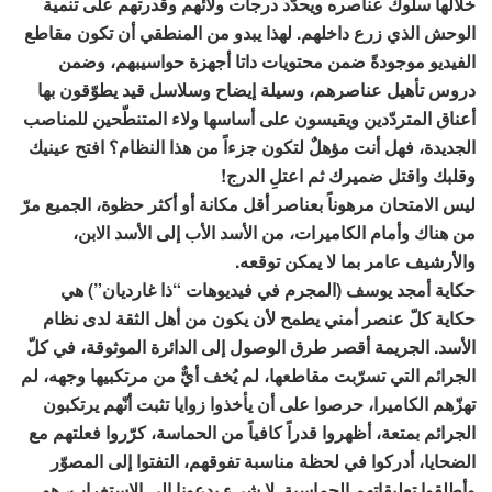
خلالها سلوك عناصره ويحدّد درجات ولائهم وقدرتهم على تنمية
الوحش الذي زرع داخلهم. لهذا يبدو من المنطقي أن تكون مقاطع
الفيديو موجودةً ضمن محتويات داتا أجهزة حواسيبهم، وضمن
دروس تأهيل عناصرهم، وسيلة إيضاح وسلاسل قيد يطوّقون بها
أعناق المتردّدين ويقيسون على أساسها ولاء المتنطّحين للمناصب
الجديدة، فهل أنت مؤهلٌ لتكون جزءاً من هذا النظام؟ افتح عينيك
وقلبك واقتل ضميرك ثم اعتلِ الدرج!
ليس الامتحان مرهوناً بعناصر أقل مكانة أو أكثر حظوة، الجميع مرّ
من هناك وأمام الكاميرات، من الأسد الأب إلى الأسد الابن،
والأرشيف عامر بما لا يمكن توقعه.
حكاية أمجد يوسف (المجرم في فيديوهات “ذا غارديان”) هي
حكاية كلّ عنصر أمني يطمح لأن يكون من أهل الثقة لدى نظام
الأسد. الجريمة أقصر طرق الوصول إلى الدائرة الموثوقة، في كلّ
الجرائم التي تسرّبت مقاطعها، لم يُخف أيٌّ من مرتكبيها وجهه، لم
تهزّهم الكاميرا، حرصوا على أن يأخذوا زوايا تثبت أنّهم يرتكبون
الجرائم بمتعة، أظهروا قدراً كافياً من الحماسة، كرّروا فعلتهم مع
الضحايا، أدركوا في لحظة مناسبة تفوقهم، التفتوا إلى المصوّر
وأطلقوا تعليقاتهم الحماسية. لا شيء يدعونا إلى الاستغراب، هو