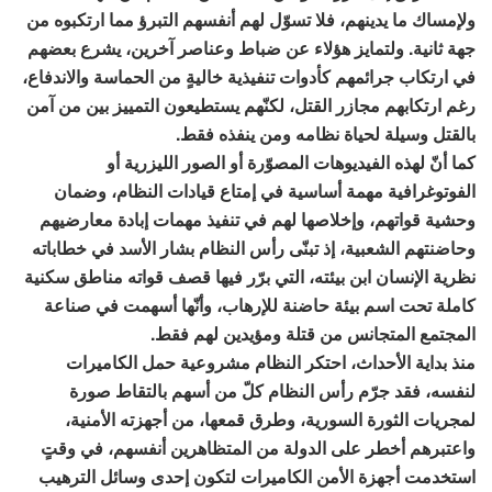
ولإمساك ما يدينهم، فلا تسوّل لهم أنفسهم التبرؤ مما ارتكبوه من
جهة ثانية. ولتمايز هؤلاء عن ضباط وعناصر آخرين، يشرع بعضهم
في ارتكاب جرائمهم كأدوات تنفيذية خاليةٍ من الحماسة والاندفاع،
رغم ارتكابهم مجازر القتل، لكنّهم يستطيعون التمييز بين من آمن
بالقتل وسيلة لحياة نظامه ومن ينفذه فقط.
كما أنّ لهذه الفيديوهات المصوّرة أو الصور الليزرية أو
الفوتوغرافية مهمة أساسية في إمتاع قيادات النظام، وضمان
وحشية قواتهم، وإخلاصها لهم في تنفيذ مهمات إبادة معارضيهم
وحاضنتهم الشعبية، إذ تبنّى رأس النظام بشار الأسد في خطاباته
نظرية الإنسان ابن بيئته، التي برّر فيها قصف قواته مناطق سكنية
كاملة تحت اسم بيئة حاضنة للإرهاب، وأنّها أسهمت في صناعة
المجتمع المتجانس من قتلة ومؤيدين لهم فقط.
منذ بداية الأحداث، احتكر النظام مشروعية حمل الكاميرات
لنفسه، فقد جرّم رأس النظام كلّ من أسهم بالتقاط صورة
لمجريات الثورة السورية، وطرق قمعها، من أجهزته الأمنية،
واعتبرهم أخطر على الدولة من المتظاهرين أنفسهم، في وقتٍ
استخدمت أجهزة الأمن الكاميرات لتكون إحدى وسائل الترهيب