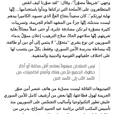
وجهي “شريطاً مصوّراً”، وقال: “لقد صوّرنا كيف انقض
المتظاهرون على الأسلحة التي تركناها وبدأوا باستخدامها… إنّها
نهاية ثورتكم”. كان سعيداً بنجاح الفخّ الذي نصبوه. الكاميرا بيدهم
ليست مندسّة، إنّها جزءٌ من المشهد العام للجريمة، وتسريبات
كثيرة مصوّرة لم تكن مصادفة عابرة، أو حتى عملاً مضادّاً بغاية
تعريتهم. إنّها سلاحهم الحادّ، سلاح الترهيب، إعلان مموّلٌ بدماء
السوريين عن نوع بشري “متحوّل” لا ينتمي إلى أي دين أو طائفة.
إنّه ببساطة مدرسة الأمن السوري، وفقط، بكلّ من ينتسب لها
على اختلاف خلفياتهم القومية والدينية والمذهبية.
ليس الامتحان مرهوناً بعناصر أقل مكانة أو أكثر
حظوة، الجميع مرّ من هناك وأمام الكاميرات، من
الأسد الأب إلى الأسد الابن
الفيديوهات القاتلة ليست مسرّبة من هاتف عنصر أمن صوّر
الجريمة لهول فظاعتها، إنّها بعض من أرشيف كامل للأمن السوري
عايش تطور التكنولوجيا وأساليب التجسّس على السوريين منذ
تأسيس المكتب الثاني برئاسة عبد الحميد السرّاج، يدرس من