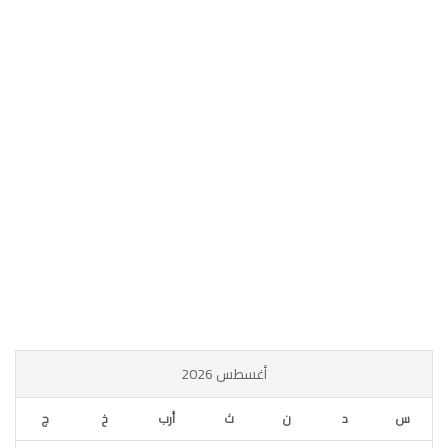
أغسطس 2026
س
د
ن
ث
أرب
خ
ج