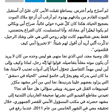
لم أصرُخ ولم أعترض. ببساطةٍ تقبلت الأمر. كان عليّ أن أستقبل
الموت القادم من بنادقهم بهدوء. لم أرغب أن أزعج ملاك الموت
بضجيج الحياة، هكذا كان كلّ شيء حولي غائباً، صراخ أبي وبكائي
لم يكونا ليغيّرا أي معادلة، وأنا استسلمت، كان الفراغ يحتضنني،
فقط بعض شتائمهم كانت تؤلم روحي التي هي على وشك الرحيل،
تذكّرت أنّني أريد أن أقول لهم شيئاً: “لا تخبروا أمي كيف
قتلتموني”.
تلك وصية مجد، ابني الذي نجا منهم. هو ليس وحده من كان لا يريد
أن يكون موته معلناً بتفاصيله. قولوا لها إنّه رحل، لماذا وكيف وإلى
أين ليس مهماً. التفاصيل تتحوّل أحياناً إلى أدوات تعذيب لأحبتنا، هذا
ما كان ابني يدركه وهو يجرّ إلى خاتمةٍ لمعنى “الحياة في دمشق”
التي يزاود بعضهم علينا بترديدها. نجا ابني من آخر مشهد مكرّر
لفيديوهات القتل في سورية، ويبقى سؤالي: هل حقاً قد نجا؟
تعيدني مقاطع الفيديو التي نشرتها صحيفة الغارديان اللندنية إلى
مشهد حضرته في مكتب المسؤول الأمني للقصر الجمهوري، خلال
تحقيقه معي في الشهر الخامس من عام 2011، عندما رفع في