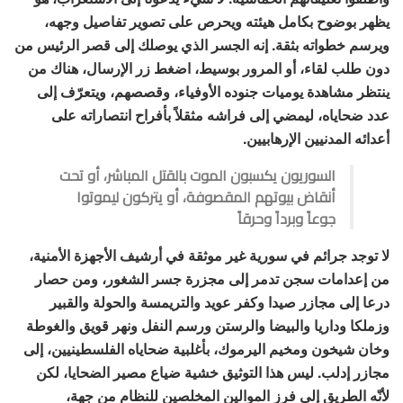
يظهر بوضوح بكامل هيئته ويحرص على تصوير تفاصيل وجهه،
ويرسم خطواته بثقة. إنه الجسر الذي يوصلك إلى قصر الرئيس من
دون طلب لقاء، أو المرور بوسيط، اضغط زر الإرسال، هناك من
ينتظر مشاهدة يوميات جنوده الأوفياء، وقصصهم، ويتعرّف إلى
عدد ضحاياه، ليمضي إلى فراشه مثقلاً بأفراح انتصاراته على
أعدائه المدنيين الإرهابيين.
السوريون يكسبون الموت بالقتل المباشر، أو تحت
أنقاض بيوتهم المقصوفة، أو يتركون ليموتوا
جوعاً وبرداً وحرقاً
لا توجد جرائم في سورية غير موثقة في أرشيف الأجهزة الأمنية،
من إعدامات سجن تدمر إلى مجزرة جسر الشغور، ومن حصار
درعا إلى مجازر صيدا وكفر عويد والتريمسة والحولة والقبير
وزملكا وداريا والبيضا والرستن ورسم النفل ونهر قويق والغوطة
وخان شيخون ومخيم اليرموك، بأغلبية ضحاياه الفلسطينيين، إلى
مجازر إدلب. ليس هذا التوثيق خشية ضياع مصير الضحايا، لكن
لأنّه الطريق إلى فرز الموالين المخلصين للنظام من جهة،