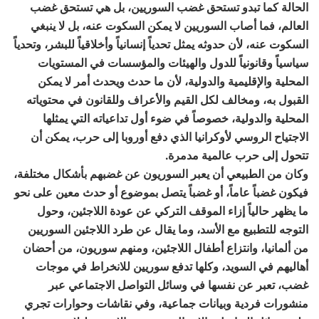
الحالة كما تبدو تستحق غضب السوريين، بل هي تستحق غضب
العالم، فما أصاب السوريين لا يمكن السكوت عنه، بل لا ينبغي
السكوت عنه، لأن حدوثه يمثل تحدياً إنسانياً وأخلاقياً للبشر، وتحدياً
سياسياً وقانونياً للدول والهيئات والمؤسسات في المستويات
المحلية والإقليمية والدولية، لأن ما حدث ويحدث أمر لا يمكن
القبول به، ومخالف لكل القيم والأعراف وللقانون في محتوياته
المحلية والدولية، خصوصاً في ضوء أول تداعياته التي يمثلها
الاجتياح الروسي لأوكرانيا الذي دفع أوروبا إلى حرب، يمكن أن
تتحول إلى حرب عالمية مدمرة.
وكان من الطبيعي أن يعبر السوريون عن غضبهم بأشكال مختلفة،
فيكون غضباً عاماً، أو غضباً يتصل بموضوع أو حدث معين على نحو
ما يظهر حالياً إزاء الموقف التركي عن عودة اللاجئين، وحول
التوجه للتطبيع مع الأسد، وما يقال عن طرد اللاجئين السوريين
من ألمانيا، وانتزاع أطفال اللاجئين، ومنهم سوريون، من أحضان
أهاليهم في السويد، وكلها تدفع سوريين للانخراط في موجات
غضب، تعبر عن نفسها في وسائل التواصل الاجتماعي عبر
منشورات فردية وبيانات جماعية، وفي نقاشات وحوارات تجري