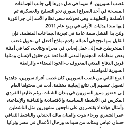
غضب السوريين، لا سيما في ظل دورها إلى جانب الجماعات
المسلحة في أخذ الصراع السوري نحو التسليح والعسكرة، ثم
الأسلمة والتطييف، وهي تحولات سعى نظام الأسد إلى جر الثورة
إليها منذ البدايات الأولى في ربيع عام 2011.
ولئن بدا الفشل سمة عامة في تجربة الجماعات المنظمة، فإن
القليل منها نجح في أعماله وقدم نماذج أفضل في تحويل غضب
المنخرطين فيه إلى عمل إيجابي في مجراه ونتائجه، كما في أمثلة
بعض منظمات المجتمع المدني المدافعة عن حقوق الإنسان ومثلها
فريق الدفاع المدني المعروف بـ«الخوذ البيضاء» والرابطة
السورية للمواطنة.
النوع الثاني من غصب السوريين كان غصب أفراد سوريين، جاهدوا
لتحويل غضبهم إلى نتائج إيجابية مختلفة، أدت في محتواها العام
إلى حضور مميز للسوريين في بلدان الشتات، رغم طابعها الفردي
المكرس في الأنشطة السياسية والاقتصادية والثقافية والإبداعية،
وأمثال هؤلاء لا يقتصرون على ناجحين مشهورين مثل الناشطين
عمر الشغري ورجاء بنوت والفنان مالك الجندلي والناشط الثقافي
حسان عباس ومئات من سيدات ورجال الأعمال في مصر وتركيا