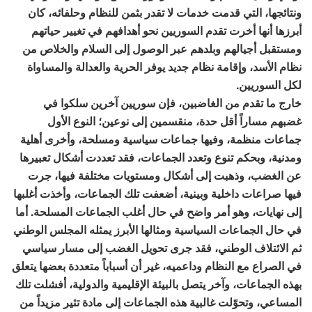
ونتائجها، التي قدمت خدمات لا تقدر بثمن للنظام وحلفائه، كان
أبرزها أنها أخرت تقدم السوريين نحو أهدافهم في تغيير حياتهم
ومستقبل أجيالهم وبلدهم عبر الوصول إلى السلام والخلاص من
نظام الأسد، وإقامة نظام جديد يوفر الحرية والعدالة والمساواة
لكل السوريين.
خارج ما تقدم من الغاضبين، فإن سوريين آخرين سلكوا في
غضبهم مساراً أقل حدة، منقسمين إلى نوعين؛ النوع الأول
جماعات منظمة، وفيها جماعات سياسية ومسلحة، وأخرى أهلية
ومدنية، وبحكم تنوع وتعدد الجماعات، فقد تعددت أشكال تعبيرها
عن الغضب، وذهبت إلى أشكال ومستويات مختلفة فيها، جرت
فيها صراعات داخلية وبينية، أضعفت تلك الجماعات، وأخذت أغلبها
إلى نهايات، وهو أمر واضح في حال أغلب الجماعات المسلحة. أما
في حال الجماعات السياسية ومثالها الأبرز يمثله المجلس الوطني
ثم الائتلاف الوطني، فقد جرى تحويل الغضب إلى مسار سياسي
في الصراع مع النظام وداعميه، غير أن أسباباً متعددة بعضها يتعلق
بهذه الجماعات، وآخر يتصل بالبيئة الإقليمية والدولية، أفشلت تلك
المساعي، وتحوّلت غالبية هذه الجماعات إلى مادة تثير مزيداً من