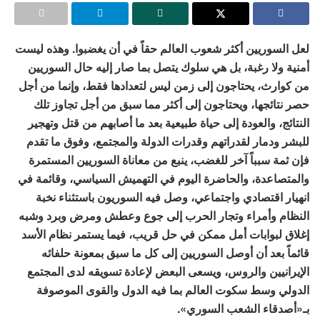
لعل السوريين أكثر شعوب العالم حقاً في أن يغضبوا. وهذه ليست
أمنية ولا رغبة، بل هي سلوك يتصل بما صار إليه حال السوريين
من كوارث، يحتاجون إلى زمن ليس لتعدادها فقط، وإنما من أجل
حصر نتائجها، ويحتاجون إلى أكثر مما سبق من أجل تجاوز تلك
النتائج، والعودة إلى حياة طبيعية بعد ما أصابهم من قتل وتهجير
للبشر ودمار لقدراتهم وقدرات الدولة والمجتمع، وفوق ما تقدم
فإن ثمة سبباً آخر للغضب، ينبع من معاناة السوريين المستمرة
والمتصاعدة، والحاضرة اليوم في التهميش السياسي، وقائمة في
انهيار اقتصادي واجتماعي، وصل فيه السوريون باستثناء نخبة
النظام وأمراء وتجار الحرب إلى جوع وعطش ومرض وبرد وشبه
إغلاق لبوابات أمل ممكن في حل قريب، فيما يستمر نظام الأسد
قائماً بعد أن أوصل السوريين إلى كل ما سبق بمعونة حلفائه
الإيرانيين والروس، ويسعى البعض لإعادة تسويقه لدى المجتمع
الدولي وسط سكوت العالم بما فيه الدول والقوى الموصوفة
بـ«أصدقاء الشعب السوري».