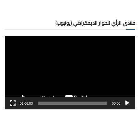
منتدى الرأي للحوار الديمقراطي (يوتيوب)
مشغل
الفيديو
01:06:03
00:00