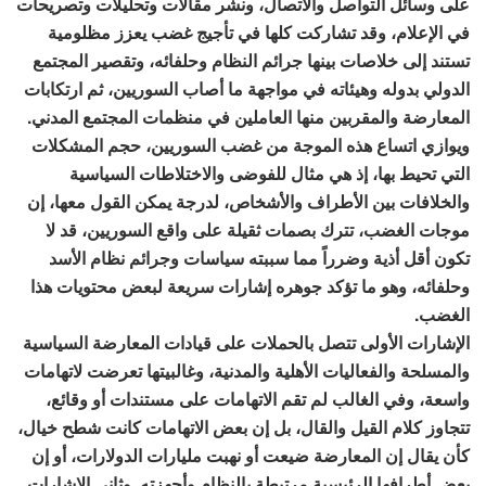
على وسائل التواصل والاتصال، ونشر مقالات وتحليلات وتصريحات
في الإعلام، وقد تشاركت كلها في تأجيج غضب يعزز مظلومية
تستند إلى خلاصات بينها جرائم النظام وحلفائه، وتقصير المجتمع
الدولي بدوله وهيئاته في مواجهة ما أصاب السوريين، ثم ارتكابات
المعارضة والمقربين منها العاملين في منظمات المجتمع المدني.
ويوازي اتساع هذه الموجة من غضب السوريين، حجم المشكلات
التي تحيط بها، إذ هي مثال للفوضى والاختلاطات السياسية
والخلافات بين الأطراف والأشخاص، لدرجة يمكن القول معها، إن
موجات الغضب، تترك بصمات ثقيلة على واقع السوريين، قد لا
تكون أقل أذية وضرراً مما سببته سياسات وجرائم نظام الأسد
وحلفائه، وهو ما تؤكد جوهره إشارات سريعة لبعض محتويات هذا
الغضب.
الإشارات الأولى تتصل بالحملات على قيادات المعارضة السياسية
والمسلحة والفعاليات الأهلية والمدنية، وغالبيتها تعرضت لاتهامات
واسعة، وفي الغالب لم تقم الاتهامات على مستندات أو وقائع،
تتجاوز كلام القيل والقال، بل إن بعض الاتهامات كانت شطح خيال،
كأن يقال إن المعارضة ضيعت أو نهبت مليارات الدولارات، أو إن
بعض أطرافها الرئيسية مرتبطة بالنظام وأجهزته. وثاني الإشارات