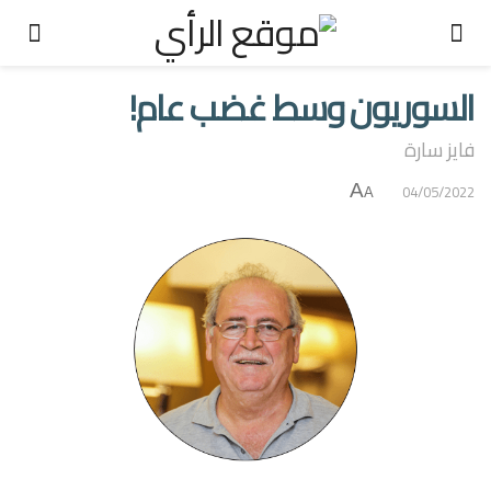
السوريون وسط غضب عام!
فايز سارة
A
04/05/2022
A