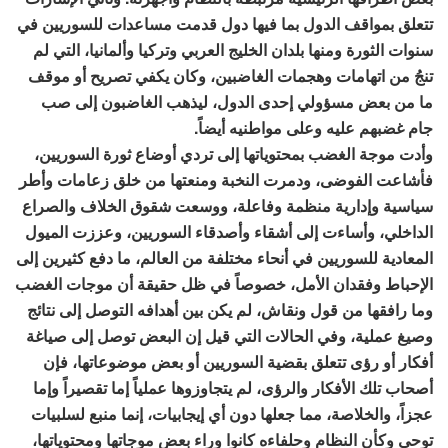
تتعلق بمواقف الدول بما فيها دول قدمت مساعدات للسوريين في
سنوات الثورة ومنها بلدان الخليج العربي وتركيا وألمانيا، التي لم
تنجُ من اتهامات وهجمات الغاضبين، وكان يكفي تصريح أو موقف
ما من بعض مسؤولي إحدى الدول، ليذهب الغاضبون إلى صب
جام غضبهم عليه وعلى مواطنيه أيضاً.
وأدت موجة الغضب بمحتوياتها إلى تردي أوضاع ثورة السوريين،
فأشاعت الفوضى، ودمرت النخبة ومنعتها من خلق زعامات وأطر
سياسية وإدارية منظمة وفاعلة، ووسعت شقوق الخلاف والصراع
الداخلي، وأساءت إلى أشقاء وأصدقاء السوريين، وعززت الميول
المعادية للسوريين في أنحاء مختلفة من العالم، ما دفع كثيرين إلى
الإحباط وفقدان الأمل، خصوصاً في ظل حقيقة أن موجات الغضب
وما رافقها من قول ونقاش، لم يكن بين أهدافه التوصل إلى نتائج
وصيغ عملية، وفي الحالات التي قيل إن البعض توصل إلى صياغة
أفكار أو رؤى تتعلق بقضية السوريين أو بعض موضوعاتها، فإن
أصحاب تلك الأفكار والرؤى، لم يتجاوزوها عملياً إما تقصيراً وإما
عجزاً، والخلاصة، مما جعلها دون أي إيجابيات، إنما منبع لسلبيات
توحي وكأن النظام وحلفاءه كانوا وراء بعض موجاتها ومحتوياتها،