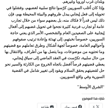
وبلدان غرب أوروبا وغيرهم.
وإذا كان أغلب السوريين كرّسوا نتائج سلبية لغضبهم، وفشلوا في
تحويله إلى فعل إيجابي يبدل ظروفهم والبيئة المحيطة بهم، فإن
ذلك ليس قدراً لا فكاك منه، بل بعضهم سواء من خلال تجارب
عامة أو تجارب فردية كثيرة نجحوا في تحويل غضبهم إلى أفعال
إيجابية على الصعيدين العام والشخصي، الأمر الذي يعني حاجة
السوريين، خصوصاً نخبتهم، إلى تهدئة وإعادة ترتيب صفوفهم
وأحوالهم العامة، خصوصاً لجهة أشكال وطرق تعاملهم مع قضيتهم
وما تحتويه من موضوعات، وما يتصل بها من أطراف، والانتقال بها
من حال سلبية، تكرّست في العقد الماضي إلى سياق إيجابي،
يعطي قضيتهم فرصاً أفضل باتجاه الخروج من الكارثة والسير نحو
حل لقضيتهم يحقق السلام ويقود إلى تغيير شامل في القضية
السورية وفي واقع السوريين.
“الشرق الأوسط”
شارك هذا الموضوع:
X
فيس بوك
طباعة