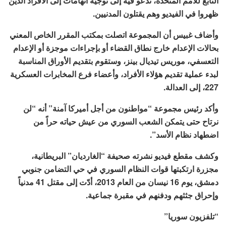
التابع للأمم المتحدة، تدعو فيه إلى توجيه اتهامات إلى الأفراد الذين
ظهروا في الفيديو وهم يقتلون المدنيين.
وأضاف غبيس أن المجموعة اتصلت بمكتب المقرر الخاص المعني
بحالات الإعدام خارج نطاق القضاء أو بإجراءات موجزة أو الإعدام
التعسفي، موريس تيديال بينز، وستقوم بتقديم الأوراق المناسبة
لبدء عملية تقديم هؤلاء الأفراد، وأعضاء فرع المخابرات العسكرية
227، إلى العدالة.
وأكد رئيس مجموعة “مواطنون من أجل أميركا آمنة” أنه “لن
نرتاح حتى يتمكن الشعب السوري من عيش حياته حراً من
اضطهاد نظام الأسد”.
وكشف مقطع فيديو نشرته صحيفة “الغارديان” البريطانية،
مجزرة ارتكبتها قوات النظام السوري في حي التضامن جنوبي
دمشق، يوم 16 نيسان من العام 2013، أدّت إلى مقتل 41 مدنياً
وإحراق جثثهم ودفنهم في مقبرة جماعية.
“تلفزيون سوريا”