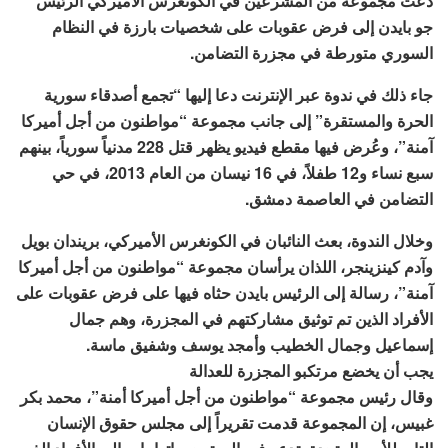
دعت مجموعة من المشرعين في الكونغرس الأميركي الرئيس
جو بايدن إلى فرض عقوبات على شخصيات بارزة في النظام
السوري متورطة في مجزرة التضامن.
جاء ذلك في ندوة عبر الإنترنت دعا إليها “تجمع أصدقاء سورية
الحرة والمستقرة” إلى جانب مجموعة “مواطنون من أجل أميركا
آمنة”، وعُرض فيها مقطع فيديو يظهر قتل 228 مدنياً سورياً، بينهم
سبع نساء و12 طفلاً، في 16 نيسان من العام 2013، في حي
التضامن في العاصمة دمشق.
وخلال الندوة، بعث النائبان في الكونغرس الأميركي، بريندان بويل
وآدم كينزينجر، اللذان يرأسان مجموعة “مواطنون من أجل أميركا
آمنة”، رسالة إلى الرئيس بايدن حثاه فيها على فرض عقوبات على
الأفراد الذين تم توثيق مشاركتهم في المجزرة، وهم جمال
إسماعيل وجمال الخطيب وأمجد يوسف وشفيق ماسة.
يجب أن يخضع مرتكبو المجزرة للعدالة
وقال رئيس مجموعة “مواطنون من أجل أميركا أمنة”، محمد بكر
غبيس، إن المجموعة قدمت تقريراً إلى مجلس حقوق الإنسان