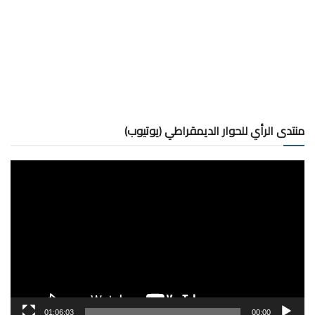
منتدى الرأي للحوار الديمقراطي (يوتيوب)
مشغل
الفيديو
01:06:03
00:00