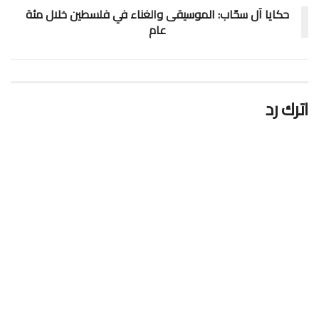
حكايا آل سحّاب: الموسيقى والغناء في فلسطين خلال مئة
عام
اترك رد