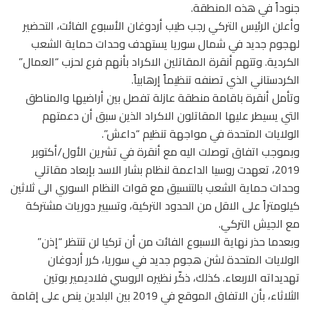
جنوداً في هذه المنطقة.
وأعلن الرئيس التركي رجب طيب أردوغان الأسبوع الفائت، التحضير
لهجوم جديد في شمال سوريا يستهدف وحدات حماية الشعب
الكردية. وتتهم أنقرة المقاتلين الاكراد بأنهم فرع لحزب “العمال”
الكردستاني الذي تصنفه تنظيماً إرهابياً.
وتأمل أنقرة باقامة منطقة عازلة تفصل بين أراضيها والمناطق
التي يسيطر عليها المقاتلون الاكراد الذين سبق أن دعمتهم
الولايات المتحدة في مواجهة تنظيم “داعش”.
وبموجب اتفاق توصلت اليه مع أنقرة في تشرين الأول/أكتوبر
2019، تعهدت روسيا الداعمة لنظام بشار الاسد بإبعاد مقاتلي
وحدات حماية الشعب بالتنسيق مع قوات النظام السوري الى ثلاثين
كيلومتراً على الاقل من الحدود التركية، وتسيير دوريات مشتركة
مع الجيش التركي.
وبعدما حذر نهاية الاسبوع الفائت من أن تركيا لن تنتظر “إذن”
الولايات المتحدة لشن هجوم جديد في سوريا، كرر أردوغان
تهديداته الاربعاء. كذلك، ذكّر نظيره الروسي فلاديمير بوتين
الثلاثاء، بأن الاتفاق الموقع في 2019 بين البلدين ينص على إقامة