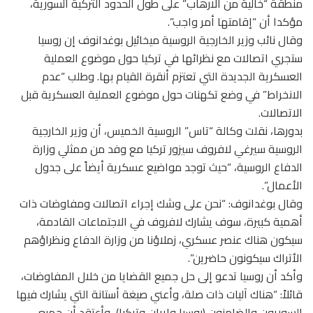
منطقة “خالية من الارهاب” على طول الحدود التركية السورية،
مؤكدا أن “إقامتها أمر واجب”.
وقال نائب وزير الخارجية الروسية ميخائيل بوغدانوف إن روسيا
ستجري اتصالات مع نظرائها في تركيا حول موضوع العملية
العسكرية الجديدة التي تعتزم أنقرة القيام بها. وطلب “عدم
الانخراط” في وضع تكهنات حول موضوع العملية العسكرية قبل
الاتصالات.
بدورها، نقلت وكالة “تاس” الروسية الخميس، أن وزير الخارجية
الروسية سيرغي لافروف سيزور تركيا مع وفد من ممثلي وزارة
الدفاع الروسية، “حيث توجد مواضيع عسكرية أيضاً على جدول
الأعمال”.
وقال بوغدانوف: “نحن على وشك إجراء اتصالات ومفاوضات ذات
أهمية كبيرة، سوف يشارك لافروف في الاجتماعات القادمة،
سيكون هناك عنصر عسكري، زملاؤنا من وزارة الدفاع ونظراؤهم
الأتراك سيكونون حاضرين”.
وأكد أن روسيا تدعو إلى حل جميع القضايا من خلال المفاوضات،
قائلاً: “هناك آليات ذات صلة، وأعني صيغة أستانة التي يشارك فيها
السوريون والضامنون (روسيا وإيران وتركيا)، وأعتقد أن جميع