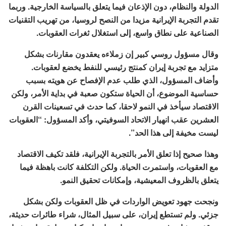
الدولة والنظام، دون الإذعان فيما يتعلق بالسياسة الخارجية. وربما
تقدم التجربة الإيرانية مزيدا من النصح لروسيا، من تهريب التقنيات
الصناعية على نطاق واسع، إلى استغلال ثغرات العقوبات.
وقال مسؤول روسي كبير إن زملاءه يعقدون مقارنات بشكل
متزايد مع تجربة إيران كمنتج رئيسي للنفط يخضع لعقوبات.
وأضاف المسؤول، الذي طلب عدم الإفصاح عن هويته بسبب
حساسية الموضوع، أن الحياة ستكون صعبة في بداية الأمر، ولكن
الاقتصاد سيأخذ في النمو لاحقا، كما حدث في تسعينات القرن
العشرين عقب انهيار الاتحاد السوفيتي، وأكد المسؤول: “العقوبات
ليست مخيفة إلى هذا الحد”.
وهذا صحيح إذا تعلق الأمر بالتجربة الإيرانية، فلقد تكيف الاقتصاد
مع العقوبات، واستمرت الحياة. ولكن التكلفة كانت باهظة فيما
يتعلق بالظروف المعيشية، وإمكانات تحقيق النمو.
ونجحت جهود تعويض الواردات في ظل العقوبات ولكن بشكل
جزئي. ولم تستطع إيران، على سبيل المثال، شراء طائرات حديثة،