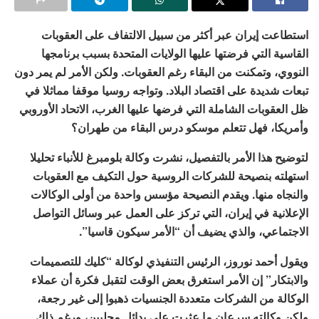
استطاعت إيران عبر أكثر من سبيل الالتفاف على العقوبات
القاسية التي فرضتها عليها الولايات المتحدة بسبب برنامجها
النووي، وتمكنت من البقاء رغم العقوبات. ولكن الأمر لم يمر دون
تبعات شديدة على اقتصاد البلاد. وتواجه روسيا موقفا مماثلا في
ظل العقوبات الشاملة التي فرضها عليها الغرب، الاتحاد الأوروبي
وأمريكا، فهل تتعلم موسكو درس البقاء من طهران؟
لتوضيح هذا الأمر بالتفصيل، نشرت وكالة بلومبرغ للأنباء تحليلا
استهلته بنصيحة للشركات الروسية حول التكيف مع العقوبات
والنجاه منها. ويقدم النصيحة مؤسس واحدة من أولى الوكالات
الإعلانية في إيران، التي تركز على العمل عبر وسائل التواصل
الاجتماعي، والذي يضيف أن “الأمر سيكون قاسيا”.
ويقول أحمد نوروز، الرئيس التنفيذي لوكالة “كليك للتصميمات
والابتكار” إن الأمر استغرق بعض الوقت لتقبل فكرة أن عملاء
الوكالة من الشركات متعددة الجنسيات ذهبوا إلى غير رجعة،
ولكن وكالته سرعان ما عثرت على بدائل محليين، ورغم ذلك