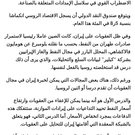
الاضطراب القوي في سلاسل الإمدادات المتعلقة بالصناعة.
ويتوقع صندوق النقد الدولي أن يسجل الاقتصاد الروسي انكماشا
بنسبة 5ر8 في المئة هذا العام.
وفي ظل العقوبات على إيران، كانت الصين عاملا رئيسيا لاستمرار
صادرات طهران من النفط، بحسب ما نقلته بلومبرغ عن هومايون
فالاكشاهي، المحلل البارز في مجال النفط والغاز الإيرانيين
بشركة “كبلير” لبيانات السلع والتحليلات، والذي يرى أن ذلك
درس قد استخلصته روسيا بالفعل لنفسها.
ورغم ذلك، هناك بعض المجالات التي يمكن لخبرة إيران في مجال
العقوبات أن تقدم درسا أو اثنين لروسيا.
والدرس الأول هو أنه بينما يمكن للإعفاء من العقوبات وارتفاع
أسعار النفط تحييد التداعيات على إيرادات الموازنة، ستتفكك هذه
الدفاعات بمجرد انخفاض الأسعار. أما الدرس الثاني، فهو يتعلق
بالشبكة المعقدة التي أقامتها إيران للتحايل على العقوبات.