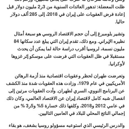
ظلت المعضلة: تدهور العائدات السنوية من 3ر2 مليون دولار قبل
إعادة فرض العقوبات على إيران في 2018، إلى 285 ألف دولار
حاليا.
وتشير بلومبرغ إلى أن حجم الاقتصاد الروسي هو سبعة أمثال
نظيره الإيراني. ومع ذلك، تقدم إيران التي يبلغ عدد سكانها 84
مليون نسمة، لروسيا أقرب دراسة حالة لما يمكن أن يحدث
مستقبلا في ظل العقوبات التي فرضت على موسكو إثر غزوها
لأوكرانيا.
وتعرضت طهران لحظر وعقوبات اقتصادية منذ أزمة الرهائن
الأمريكيين في عام 1979، وزادت هذه العقوبات شدة منذ الكشف
عن البرنامج النووي، السري لطهران. وأدت العقوبات مرتين إلى
انفصال شبه كامل لاقتصاد إيران عن الاقتصاد العالمي، وكان ذلك
في عامي 2012 و2018، وكلفها ذلك خسارة 5% و5ر3 % من
إجمالي الناتج المحلي للبلاد في العامين التاليين.
والدرس الرئيسي الذي استوعبه مسؤولو روسيا بشغف، هو بقاء