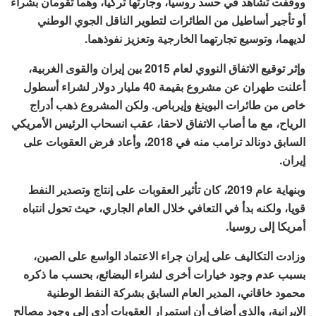
ووقفت تشاهد في حسد روسيا، وجارتها تركيا، وهما تقومان بشراء
أو تأجير أساطيل من الطائرات لتطوير الناقل الجوي الوطني
لديهما، وتوسيع تجارتهما الخارجية وتعزيز نفوذهما.
وإثر توقيع الاتفاق النووي لعام 2015 بين إيران والقوى الغربية،
أعلنت طهران عن مشروع بقيمة 40 مليار دولار لشراء أسطول
خاص من طائرات البوينغ وإيرباص. ولكن المشروع ذهب أدراج
الرياح، مع ما أصاب الاتفاق لاحقا، عقب انسحاب الرئيس الأمريكي
السابق دونالد ترامب منه في 2018، وأعاد فرض العقوبات على
إيران.
وبنهاية عام 2019، كان تأثير العقوبات على إنتاج وتصدير النفط
قويا، ولكنه بدأ في التعافي خلال العام الجاري، حيث تحول انتباه
أمريكا إلى روسيا.
وزادت التكاليف على إيران جراء الاعتماد الواسع على الصين،
بسبب عدم وجود خيارات أخرى لشراء البضائع، بحسب ما ذكره
محمود خاقاني، المدير العام السابق بشركة النفط الوطنية
الإيرانية، والذي أضاف أن استمرار العقوبات أدى إلى وجود مصالح