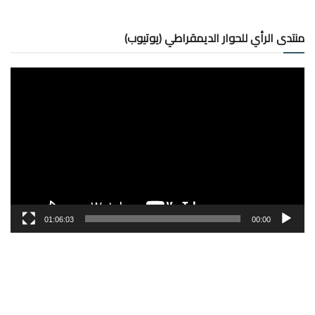
منتدى الرأي للحوار الديمقراطي (يوتيوب)
مشغل
الفيديو
01:06:03
00:00