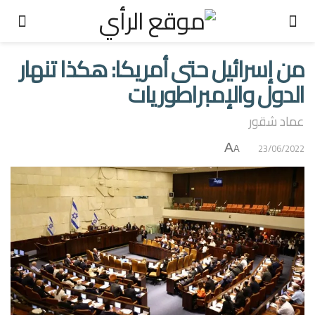
من إسرائيل حتى أمريكا: هكذا تنهار
الدول والإمبراطوريات
عماد شقور
A
23/06/2022
A