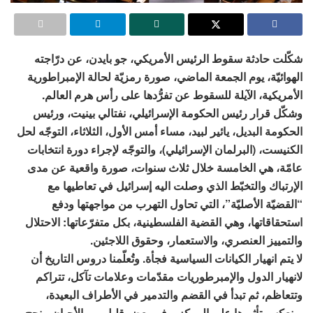
شكّلت حادثة سقوط الرئيس الأمريكي، جو بايدن، عن درّاجته
الهوائيّة، يوم الجمعة الماضي، صورة رمزيّة لحالة الإمبراطورية
الأمريكية، الآيلة للسقوط عن تفرُّدها على رأس هرم العالم.
وشكّل قرار رئيس الحكومة الإسرائيلي، نفتالي بينيت، ورئيس
الحكومة البديل، يائير لبيد، مساء أمس الأول، الثلاثاء، التوجّه لحل
الكنيست، (البرلمان الإسرائيلي)، والتوجّه لإجراء دورة انتخابات
عامّة، هي الخامسة خلال ثلاث سنوات، صورة واقعية عن مدى
الإرتباك والتخبّط الذي وصلت اليه إسرائيل في تعاطيها مع
“القضيّة الأصليّة”، التي تحاول التهرب من مواجهتها ودفع
استحقاقاتها، وهي القضية الفلسطينية، بكل متفرّعاتها: الاحتلال
والتمييز العنصري، والاستعمار، وحقوق اللاجئين.
لا يتم انهيار الكيانات السياسية فجأة. وتُعلّمنا دروس التاريخ أن
لانهيار الدول والإمبرطوريات مقدّمات وعلامات تآكل، تتراكم
وتتعاظم، ثم تبدأ في القضم والتدمير في الأطراف البعيدة،
وينعكس تأثيرها على المركز. وفي بعضٍ قليلٍ من الأحيان، ينجح