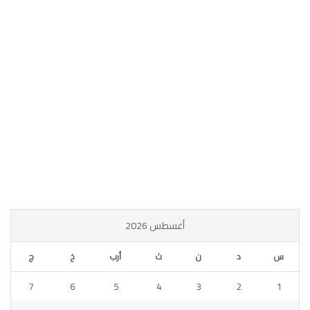
أغسطس 2026
س
د
ن
ث
أرب
خ
ج
7
6
5
4
3
2
1