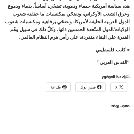
هذه سياسة أمريكية حمقاء ودموية، تضحّي، أساساً، بدماء ودموع
وعرق الشعب الأوكراني، وتضحّي بمكتسبات ما حققته شعوب
الدول الغربية الحليفة لأمريكا، وتضحّي برفاهية ومكتسبات شعوب
الولايات/الدول المتّحدة الخمسين ذاتها، وكلّ ذلك في سبيل وهْم
القدرة على البقاء منفردة، على رأس هرم النظام العالمي.
٭ كاتب فلسطيني
“القدس العربي”
شارك هذا الموضوع:
X
فيس بوك
طباعة
معجب بهذه: