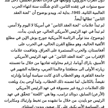
سبع سنوات في عِقده الثامن، الذي شكّلت سنة انتهاء الحرب
العالمية الثانية، 1945، بداية له. ويبدو بوضوح أن “لعنة العقد
الثامن” تطالها أيضاً.
لم تبدأ علامات “لعنة العقد الثامن” في أمريكا لا اليوم ولا أمس.
لم تبدأ في عهد الرئيس الأمريكي الحالي، جو بايدن. بدأت،
(بوضوح)، منذ تولّى الرئاسة الأمريكية جورج بوش الإبن في مطلع
الألفية الحالية، وهو مطلع القرن الحالي، في الحرب على
أفغانستان، والحرب المستمرة على العراق. وتفاقمت علامات
الإقتراب من “لعنة العقد الثامن” في عهد الرئيس الأمريكي
الأسبق، باراك أوباما، (رغم محاولته تفاديها من خلال ما تضمنته
زيارته الأولى الى منطقتنا وعالمنا العربي، وخطابه الشهير في
جامعة القاهرة، وهو الخطاب الذي كانت سياسة أوباما وإدارته
نقيضاً، بالكامل، لما تضمنه ذلك الخطاب، ولما أوحى به)، وبلغت
تلك العلامات ذروة غير مسبوقة في عهد الرئيس الأمريكي
(الأرعن) السابق، دونالد ترامب، وها هي “اللعنة” تتحقّق في عهد
الرئيس جو بايدن، من خلال ما نشهده من تخبط وارتباك ومكابرات
في السياسة الأمريكية، على كل صعيد، وبدون استثناء.