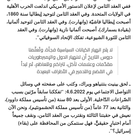
ففي العقد الثامن لإعلان الدستور الأمريكي اندلعت الحرب الأهلية
في الولايات المتحدة. وفي العقد الثامن لتوحيد إيطاليا سنة 1860،
أصبحت إيطاليا فاشيّة (وانهارت). وفي العقد الثامن لتوحيد ألمانيا،
(بقيادة بسمارك)، أصبحت ألمانيا نازية (وانهارت). وفي العقد
الثامن للثورة الشيوعية، تفكك الإتحاد السوفياتي”.
لا يتم انهيار الكيانات السياسية فجأة. وتُعلّمنا
دروس التاريخ أن لانهيار الدول والإمبرطوريات
مقدّمات وعلامات تآكل، تتراكم وتتعاظم، ثم تبدأ
في القضم والتدمير في الأطراف البعيدة
ـ لحق بينيت بنتنياهو وبراك، وكتب على صفحته في وسائل
التواصل الاجتماعي يوم 4.6.2022: “تفككنا سابقاً مرّتين بسبب
الصّراعات الدّاخلية. الأولى بعد 80 سنة (من تأسيس مملكة داوود)،
والثانية بعد 77 عاماً (من تأسيس مملكة الحشمونئيم)، ونحن الآن
نعيش في حقبتنا الثالثة ونقترب من العقد الثامن، ونقف جميعاً
أمام اختبارٍ حقيقيٍّ، فهل سنتمكن من المحافظة على (بقاء)
إسرائيل؟”.