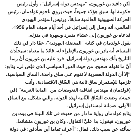
لكن دافيد بن غوريون، “مهندس دولة إسرائيل”، وأول رئيس
حكومة لها، سبق هؤلاء جميعاً، حيث يروي ناحوم غولدمان، رئيس
الحركة الصهيونية العالمية سابقاً، ورئيس المؤتمر اليهودي
العالمي، أنه وصل إلى إسرائيل في أحد أيام صيف العام 1956،
فدعاه بن غوريون إلى عشاء منفرد وسهرة في منزله.
يقول غولدمان في كتابه “المعضلة اليهودية”، عمّا دار في ذلك
المساء، أنه بادر بن غوريون بالإطراء له، قائلا ما معناه: سيخلّدك
التاريخ بأنك مهندس دولة إسرائيل، فرد عليه بن غوريون أنْ ربما
أنّ ما تقوله صحيح، من حيث الدور السياسي الذي قيّض لي، وتابع:
“إلا أن الدولة العصرية لا تقوم على ساق واحدة، الساق السياسية،
تلزمها للإستمرار ساق ثانية هي السّاق الاقتصادية، وأنت
(غولدمان)، مهندس اتفاقية التعويضات من “المانيا الغربية” (في
حينه)، وضعت السّاق الثّانية لهذه الدولة، والتي تشكل، مع الساق
الأولى، ضمانة لمستقبل إسرائيل.
يتابع غولدمان رواية ما دار من حديث في تلك الليلة في بيت بن
غوريون، فيقول: بدا عليَّ التفاؤل، وكان بن غوريون متشائما.
سألته عن سبب ذلك، فقال: “أعرف تماما أين سأُدفن: في دولة