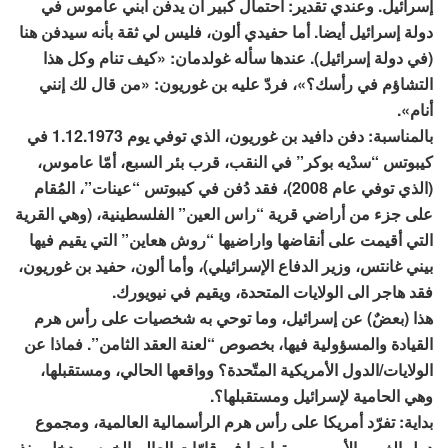
إسرائيل. وعندي تقدير: احتمال كبير أن يدفن ابني عاموس في
دولة إسرائيل أيضا. أما حفيدي ألون، فليس لي ثقة بأنه سيدفن هنا
(في دولة إسرائيل). عندها سأله غولدمان: «كيف تنام وكل هذا
التشاؤم في رأسك؟»، فردّ عليه بن غوريون: «من قال لك إنني
أنام».
بالمناسبة: دفن دافيد بن غوريون، الذي توفي يوم 1.12.1973 في
كيبوتس “سدْيه بوكر” في النقب، قرب بئر السبع، أمّا عاموس،
(الذي توفي عام 2008)، فقد دُفن في كيبوتس “عينات”، المُقام
على جزء من أراضي قرية “راس العين” الفلسطينية، (وهي القرية
التي أقيمت على أنقاضها واراضيها “روش هعاين” التي يقيم فيها
بيني غانتس، وزير الدفاع الإسرائيلي)، وأما ألون، حفيد بن غوريون،
فقد هاجر الى الولايات المتحدة، ويقيم في نيويورك.
هذا (بعضٌ) عن إسرائيل، وما توحي به شخصيات على رأس هرم
القيادة والمسؤولية فيها، بخصوص “لعنة العقد الثامن”. فماذا عن
الولايات/الدول الأمريكية المتّحدة؟ وواقعها الحالي، ومستقبلها،
وهي الحامية لإسرائيل ومستقبلها؟.
بداية: تفرّد أمريكا على رأس هرم الرأسمالية العالمية، ومجموع
دول الغرب الأوروبي، وتوابعها في قارّات العالم الخمس، دخل منذ