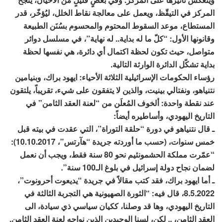
المركز في التيقّظ، ويعمل على معالجة نقاط الخلل، ليُؤخّر، قدر
المستطاع، موعد السقوط المحتوم والمحسوم بسُنَن الطبيعة
وقانونها الأول: “كلّ ما له بداية.. له نهاية”، في مسلسل دوائر
متواصل، حيث تكون لحظة اكتمال أي دائرة، هي نفسها لحظة
بداية تشكّل الدائرة الوارثة التالية.
رؤساء الحكومات الإسرائيلية الثلاثة الأحياء: ايهود براك، وبنيامين
نتنياهو، ونفتالي بينيت، والذين لا يتفقون على شيء، تقريباً، يلتقون
عند نقطة واحدة: ألخوف المُعلَن من “لعنة العقد الثامن” في
التاريخ اليهودي، وأساطيره أيضاً:
ـ قال نتنياهو في دورة “حلقة التوراة”، التي عقدت في بيته قبل
خمس سنوات، (حسب ما أوردته جريدة “هآرتس”، 10.10.2017):
“عمّرت مملكة الحشمونئيم نحو 80 سنة فقط، ويجب أن نعمل
لضمان نجاح دولة إسرائيل في بلوغ الـ100 سنة”.
ـ أما ايهود براك، فقد كتب مقالاً في جريدة “يديعوت أحرونوت”،
8.5.2022، قال فيه: “الثورة الصهيونية هي التجربة الثالثة في
التاريخ اليهودي، وها قد وصلنا، ككيان سياسي ذي سيادة، الى
العقد الثامن، .. لكن، لسنا الوحيدين الذين نواجه لعنة العقد الثامن.