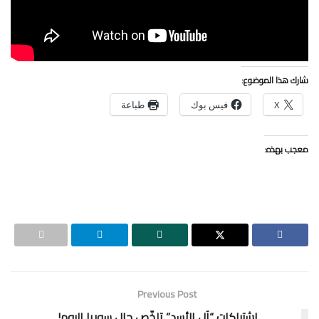
شارك هذا الموضوع:
X
فيس بوك
طباعة
معجب بهذه:
Previous Post
اشتباكات “آل الأسد” تلخّص حال سوريا اليوم!