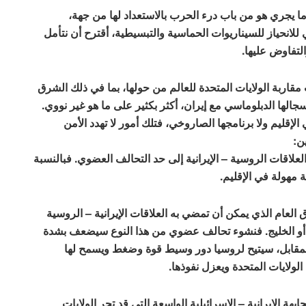
 ما يجري هو من باب درء الحرب بالاستعداد لها من جهة،
للانحياز للسيناريوات الحماسية والتبسيطية، أقترح أن نتأمل
التفاوض عليها.
مقاربة الولايات المتحدة للعالم من حولها، بما في ذلك الشرق
سجالها الدبلوماسي مع إيران، أكثر بكثير على ما هو غير نووي.
لإقليم ولا برنامجها الصاروخي، فتلك أمور لا تهدد الأمن
ن:
لاقات الروسية – الإيرانية إلى حد التحالف العضوي. فبالنسبة
 مهولة في الإقليم.
ياق العام الذي يمكن أن تمضي به العلاقات الإيرانية – الروسية
 أو الخليج. فنشوء تحالف عضوي من هذا النوع سيضعف بشدة
المقابل، سيتيح لروسيا دور وسيط قوة وضغط ويسمح لها
لولايات المتحدة ويعزل نفوذها.
هة الإيرانية – الإسرائيلية الواسعة التي قد تجر الولايات