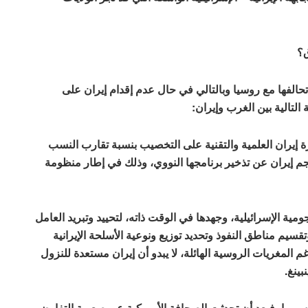
ق؟
الفها مع روسيا وبالتالي في حال عدم إقدام إيران على
التالية بين الغرب وإيران:
 إيران العلمية والتقنية على التخصيب بنسبة تقارب النسب
م إيران عن تذخير برنامجها النووي، وذلك في إطار منظومة
جومية الإسرائيلية، وجهدها في الوقت ذاته، لتحييد وتبريد العامل
قسيم مناطق النفوذ وتحديد توزيع ونوعية الأسلحة الإيرانية
 المغريات الروسية الهائلة، لا يبدو أن إيران مستعدة للنزول
بينغ.
سوريا، فبعد أن تحدثت الصحافة الأميركية عن صعوبة التفاوض