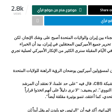
2.8k
Share on
موضوع هام من موقع الرأي
VIEWS
 الرأي
سجناء بين إيران والولايات المتحدة أصبح على وشك الإنجاز، لكن
 تحرير جميع الأميركيين المعتقلين في إيران، بيد أن الخبراء
ي الأيام المقبلة سنرى الكثير من الإنكار الأميركي لعملية تجري
لمسؤولين أميركيين يوضحان الرؤية الراهنة للولايات المتحدة
أولهما لوليم بيرنز رئيس وكالة الاستخبارات المركزية لشبكة CBS، قال فيه “على حد علمنا، لا نعتقد أن المرشد
لنووي”. ثم يضيف: “لا نرى دليلاً على أنهم اتخذوا قراراً
تحدي، كما أعتقد، تنمو بوتيرة مقلقة أيضاً”.
رانية، أكد فيه أن “الرئيس جو بايدن لم يقل أبداً إن