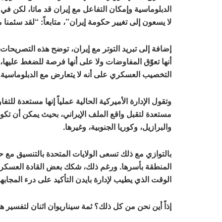
الدبلوماسية وإمكان التفاعل مع إيران قد ماتا، لكن في
لا يسعون إلى تغيير حكومة إيران”، متابعاً: “لقد سئمنا
إضافة إلى تبريد التوتر مع إيران، توضح هذه التصريحات أ
أنها تعوّق المفاوضات ولا على أنها فرصة للضغط عليها، ب
التخصيب العسكري على أنه لا يتعارض مع الدبلوماسية.
وتقول الإدارة الأميركية الحالية عملياً إنها مستعدة لل
مستعدة لتقبل واقع الملف الإيراني، بحيث يمكن أن تكون
والبرازيل، وكوريا الجنوبية، وغيرها.
بالتوازي مع ذلك تسعى الولايات المتحدة بالتنسيق مع 
المنطقة بأسرها. ورغم ذلك، شكك بعض القادة العسكريين
الوقت الذي يطيب لإدارة بايدن التأكيد على درء المجابهة
إذاً أين نحن من كل ذلك؟ ثمة سيناريوان اثنان لتفسير هذه