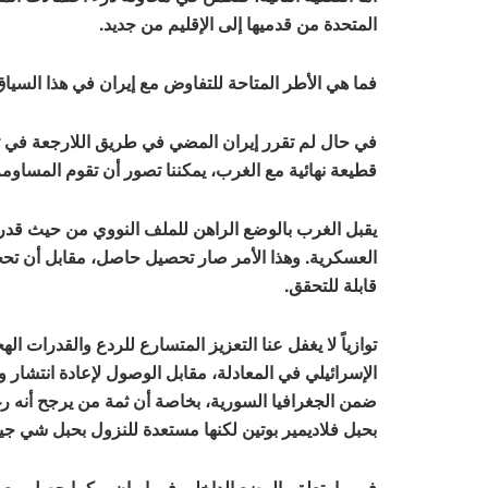
المتحدة من قدميها إلى الإقليم من جديد.
فما هي الأطر المتاحة للتفاوض مع إيران في هذا السيا
في حال لم تقرر إيران المضي في طريق اللارجعة في تح
قطيعة نهائية مع الغرب، يمكننا تصور أن تقوم المساومة 
يقبل الغرب بالوضع الراهن للملف النووي من حيث قدرة
العسكرية. وهذا الأمر صار تحصيل حاصل، مقابل أن تحج
قابلة للتحقق.
توازياً لا يغفل عنا التعزيز المتسارع للردع والقدرات اله
الإسرائيلي في المعادلة، مقابل الوصول لإعادة انتشار وت
ضمن الجغرافيا السورية، بخاصة أن ثمة من يرجح أنه رغم
بحبل فلاديمير بوتين لكنها مستعدة للنزول بحبل شي جين
في ما يتعلق بالوضع الداخلي في إيران، وكما حصل مع 