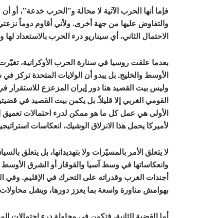
فإما أنها الحرب الآتية لا محالة و”الحرب خدعة”، أو أن
والتفاوض عليها من جهة أخرى. ولأني أقاوم دوماً نزعتي 
الاحتمال الثاني، أي سيناريو درء الحرب بالاستعداد لها و
بعدما علقت روسيا في سنارة الحرب الأوكرانية، تغيّرت 
الأوسط والخليج. بل يبدو أن الولايات المتحدة تركز في 
وليس بيت القصيد هنا دور إيران المزعزع للاستقرار في ا
القومي الغربي إلا قليلاً. بل يكمن بيت القصيد في قضيتي
الأولى هي عمل كل ما هو ممكن لدرء احتمالات تعميق الع
لأميركا يحمل هذا الانزلاق الوشيك، انعكاسات استراتيجية
لا يتعلق الأمر بالمسيّرات ولا بتهديداتها، بل يتعلق بالس
وانعكاساتها في وسط آسيا والقوقاز أو الشرق الأوسط
أجندات الغرب وقدراته على التحرك في الإقليم. وفي 
بهوامش مناورة واسعة بما يعزز دورها، ويشل محاولات ا
أما القضية الثانية، فتكمن في محاولة درء احتمالات المجاب