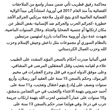
محاكمة رفيق قطريب تأتي ضمن مسار واسع من الملاحقات
القضائية بدأ منذ العام 2017 في أوروبا، استناداً إلى مبدأ الولاية
القضائية العالمية الذي يتيح للدول ملاحقة مرتكبي الجرائم الأشد
خطورة -كجرائم الحرب والجرائم ضد الإنسانية- بغض النظر عن
مكان ارتكابها أو جنسية الضحايا والجناة. وخلال السنوات الماضية،
شهدت عدة دول أوروبية محاكمات بارزة لمتهمين مرتبطين
بالنظام السوري أو مجموعات مثل داعش وجيش الإسلام وحزب
الله وحزب العمال الكردستاني.
ففي ألمانيا صدرت أحكام بالسجن المؤبد المشدد على الطبيب
علاء.م لقيامه بتعذيب وقتل المعتقلين المرضى في المشافي،
وعلى موفق الدواه لدوره في قتل وجرح العشرات في مخيم
اليرموك، وحكم بالسجن 15 سنة على العقيد أنور رسلان، وأربع
سنوات ونصف على إياد.غ بتهم اعتقال وتعذيب، و11 سنة على
أحمد حمروني بتهمة الاعتداء والتعذيب في حي التضامن بدمشق،
و10 سنوات على عمار.أ المنتمي لحزب الله بتهمة ارتكاب جريمة
حرب في درعا. وفي هولندا صدر حكم بالسجن 13 سنة على