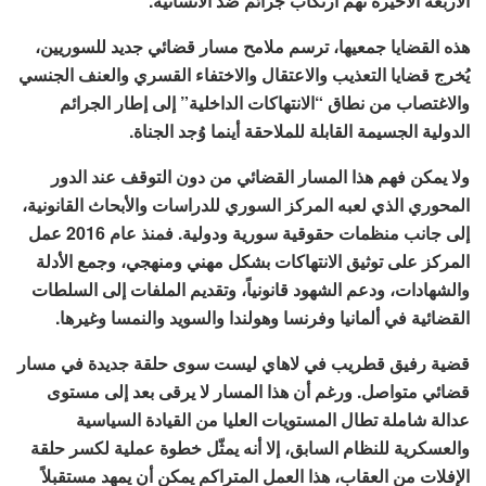
الأربعة الأخيرة تهم ارتكاب جرائم ضد الانسانية.
هذه القضايا جمعيها، ترسم ملامح مسار قضائي جديد للسوريين،
يُخرج قضايا التعذيب والاعتقال والاختفاء القسري والعنف الجنسي
والاغتصاب من نطاق “الانتهاكات الداخلية” إلى إطار الجرائم
الدولية الجسيمة القابلة للملاحقة أينما وُجد الجناة.
ولا يمكن فهم هذا المسار القضائي من دون التوقف عند الدور
المحوري الذي لعبه المركز السوري للدراسات والأبحاث القانونية،
إلى جانب منظمات حقوقية سورية ودولية. فمنذ عام 2016 عمل
المركز على توثيق الانتهاكات بشكل مهني ومنهجي، وجمع الأدلة
والشهادات، ودعم الشهود قانونياً، وتقديم الملفات إلى السلطات
القضائية في ألمانيا وفرنسا وهولندا والسويد والنمسا وغيرها.
قضية رفيق قطريب في لاهاي ليست سوى حلقة جديدة في مسار
قضائي متواصل. ورغم أن هذا المسار لا يرقى بعد إلى مستوى
عدالة شاملة تطال المستويات العليا من القيادة السياسية
والعسكرية للنظام السابق، إلا أنه يمثّل خطوة عملية لكسر حلقة
الإفلات من العقاب، هذا العمل المتراكم يمكن أن يمهد مستقبلاً