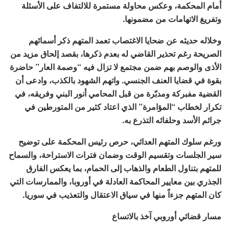
أمام المحكمة، وعكس محاولة مستمرة للالتفاف على الأسئلة
وتفريغ الاتهامات من مضمونها.
وخلاله حديثه عن ضحايا الاغتصاب تعمد المتهم ذكر أسمائهم
الصريحة رغم تحذير القاضي له بعدم ذكرها، بقصد إلحاق مزيد من
الأذى والوصم بهم ضمن مجتمع لا تزال فيه “وصمة العار” حاضرة
بقوة في قضايا العنف الجنسي. واتهم الشهود بالكذب، وادعى أن
القضية مفبركة ومدبّرة من قبل المحامي أنور البني وفريقه، في
تكرار لخطاب “المؤامرة” الذي اعتاد كثير من المتورطين في
جرائم الأسد وحلفائه التذرع به.
ورغم سلوك المتهم العدائي، حرص رئيس المحكمة على توضيح
سير الجلسات وتقسيم الوقت وضمان فترات الاستراحة، والسماح
للمتهم بتناول الطعام والذهاب إلى الحمام، بما يعكس الفارق
الجذري بين معايير المحاكمة العادلة في أوروبا، والممارسات التي
كان المتهم جزءاً منها في سياق الاعتقال والتعذيب في سوريا.
مسار قضائي أوروبي آخذ بالاتساع