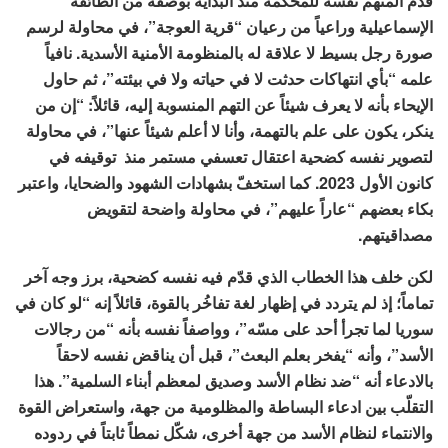
قدّم المتهم نفسه للمحكمة منذ البداية بوصفه من الطائفة
الإسماعيلية وراعياً من رعيان “قرية العوجة”، في محاولة لرسم
صورة رجل بسيط لا علاقة له بالمنظومة الأمنية الأسدية. نافياً
علمه “بأي انتهاكات حدثت لا في حياته ولا في بيئته”، ثم حاول
الإيحاء بأنه لا يعرف شيئاً عن التهم المنسوبة إليه، قائلاً: “إن من
ينكر، يكون على علم بالتهمة، وأنا لا أعلم شيئاً عنها”، في محاولة
لتصوير نفسه كضحية اعتقال تعسفي مستمر منذ توقيفه في
كانون الأول 2023. كما استخفّ بشهادات الشهود والضحايا، واعتبر
بكاء بعضهم “عاراً عليهم”، في محاولة واضحة لتقويض
مصداقيتهم.
لكن خلف هذا الخطاب الذي قدّم فيه نفسه كضحية، برز وجه آخر
تماماً؛ إذ لم يتردد في إظهار لغة تفاخُر بالقوة، قائلاً إنه “لو كان في
سوريا لما تجرأ أحد على مسّه”، وواصفاً نفسه بأنه “من رجالات
الأسد”، وأنه “يفخر بعلم البعث”، قبل أن يناقض نفسه لاحقاً
بالادعاء أنه “ضد نظام الأسد وصديق لمعظم أبناء السلمية”. هذا
التقلّب بين ادعاء البساطة والمظلومية من جهة، واستعراض القوة
والانتماء لنظام الأسد من جهة أخرى، شكّل نمطاً ثابتاً في ردوده