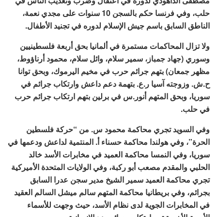
مصطفى الداهودي لدوره في اعتقال وضرب وتعذيب الناس في
حلب، وفي فرنسا حكم بالسجن 10 سنوات على مجدي نعمة،
الناطق السابق باسم جيش الإسلام لدوره في تجنيد الأطفال.
ولا تزال المحاكمات مستمرة في ألمانيا بحق أربعة فلسطينيين
وسوري (جهاد جمباز، سمير سلام، وائل سلام، محمود أرناؤوط،
مظهر جمعان) بتهم جرائم حرب في مخيم اليرموك، وبحق توانا
ح.ش. وزوجته آسيا ر.ع. بتهمة دعم داعش وارتكاب جرائم في
سوريا، وبحق المتهم أنور.س في برلين بتهم ارتكاب جرائم حرب
في حلب.
وفي السويد تجري محاكمة محمود س. من “حركة فلسطين
الحرة”، وفي هولندا محاكمة حسناء أ. المنتمية لداعش ودعمها في
سوريا، وفي النمسا محاكمة العميد في مخابرات الأسد خالد
الحلبي والمقدم مصعب أبو ركبة، وفي الولايات المتحدة الأميركية
تجري محاكمة العميد سمير الشيخ مدير سجن عدرا السابق
بجرائم، وفي بريطانيا محاكمة المتهم سالم ميشل السالم العقيد
في المخابرات الجوية لدى نظام الأسد، حيث وجهت للأسماء