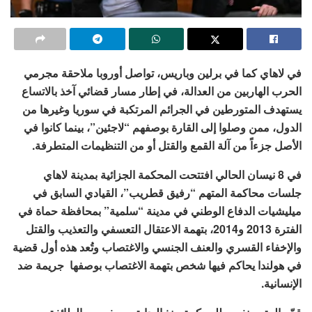
في لاهاي كما في برلين وباريس، تواصل أوروبا ملاحقة مجرمي
الحرب الهاربين من العدالة، في إطار مسار قضائي آخذ بالاتساع
يستهدف المتورطين في الجرائم المرتكبة في سوريا وغيرها من
الدول، ممن وصلوا إلى القارة بوصفهم “لاجئين”، بينما كانوا في
الأصل جزءاً من آلة القمع والقتل أو من التنظيمات المتطرفة.
في 8 نيسان الحالي افتتحت المحكمة الجزائية بمدينة لاهاي
جلسات محاكمة المتهم “رفيق قطريب”، القيادي السابق في
ميليشيات الدفاع الوطني في مدينة “سلمية” بمحافظة حماة في
الفترة 2013 و2014، بتهمة الاعتقال التعسفي والتعذيب والقتل
والإخفاء القسري والعنف الجنسي والاغتصاب وتُعد هذه أول قضية
في هولندا يحاكم فيها شخص بتهمة الاغتصاب بوصفها جريمة ضد
الإنسانية.