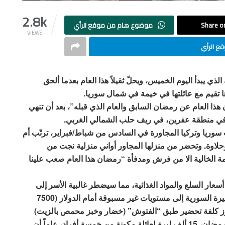
2.8k
Share on
موضوع هام من موقع الرأي
VIEWS
ع الرأي
 يبدأ اليوم الخميس، ويحلّ ثقيلاً هذا العام بعدما ألحق
ها تقيم مع عائلتها في خيمة في شمال سوريا.
ا العام عن رمضان السابق والعام الذي قبله”، بعد أن تنهي
د في منطقة عفرين، في ريف حلب الشمالي الغربي.
 سوريا وتركيا المجاورة في السادس من شباط/فبراير، ترتّب أم
اوة. وتحضر من منزلها المجاور أواني منزلية نجت من
مة الخالية الا من فرش ومدفأة “رمضان هذا العام صعب علينا
 السلع والمواد الغذائية، مما سيضطر غالبية الأسر إلى
تغيير أنماط الاستهلاك المعتادة. وفاقم انخفاض قيمة الليرة السورية إلى مستويات غير مسبوقة أمام الدولار (7500
اوز كلفة تحضير طبق “الفتوش” (خضار وخبز محمص بالزيت)
وهو أحد أكثر العناصر حضوراً على موائد السوريين في رمضان، 15 ألف ليرة لعائلة مكونة من خمسة أفراد، علماً أن