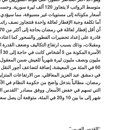
متوسط الرواتب لا يتجاوز 120 أل
أسعار مكوناته إلى مستويات غير مسبوقة، مما سيؤدي إ
أما تكلفة وجبة الإفطار لعائلة واحدة فتتجاوز نصف 
قادرة على إعداد تحضيرات الفطور والسحور كما اعتاد
ومقبلات، وذلك بسبب ارتفاع التكاليف وضعف القدرة ا
مليون ونصف مليون ليرة شهرياً للعيش ضمن المعقول، وق
60 في المئة من المعيشة، إضافة لتضاعف أجور النقل
رمضان، مطالباً بتدخل واضح من حكومة النظام في الأس
التي تسهم في خفض الأسعار. ووفق مصادر “القدس العرب
شهر إلى ما بين 10 و20 في المئة، متوقعة أن يصل سعر الكيلوغرام من لحم الخروف لحوالى 110 آلاف ليرة.
“القدس العربي”