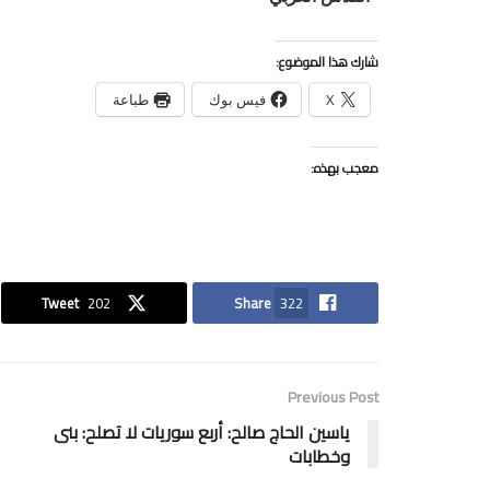
شارك هذا الموضوع:
X
فيس بوك
طباعة
معجب بهذه:
Tweet
202
Share
322
Previous Post
ياسين الحاج صالح: أربع سوريات لا تصلح: بنى
وخطابات