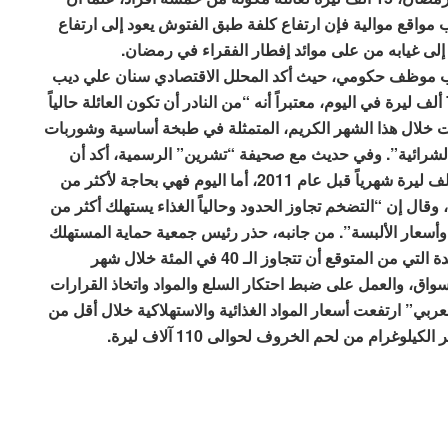
ف ليرة سورية. وحسب مواقع موالية فإن ارتفاع كلفة طبق الفتوش يعود إلى ارتفاع
لى غيابه من على موائد إفطار الفقراء في رمضان.
راتب موظف حكومي، حيث أكد المحلل الاقتصادي سنان علي ديب
أن أقل إفطار لعائلة في رمضان بحاجة إلى أكثر من 70 ألف ليرة في اليوم، معتبراً أنه “من النادر أن تكون العائلة حالياً
ت خلال هذا الشهر الكريم، المتمثلة في طبخة أساسية وشوربات
لشرائية”. وفي حديث مع صحيفة “تشرين” الرسمية، أكد أن
الأسرة المكونة من 5 أشخاص كانت في حاجة إلى 30 ألف ليرة شهرياً قبل عام 2011، أما اليوم فهي بحاجة لأكثر من
ال إن “التضخم تجاوز الحدود وحالياً الغذاء يستهلك أكثر من
 وأسعار الألبسة”. من جانبه، حذر رئيس جمعية حماية المستهلك
في دمشق عبد العزيز المعاقلي، من الارتفاعات المتزايدة التي من المتوقع أن تتجاوز الـ 40 في المئة خلال شهر
واق، والعمل على ضبط احتكار السلع والمواد واتخاذ القرارات
ي” ارتفعت أسعار المواد الغذائية والاستهلاكية خلال أقل من