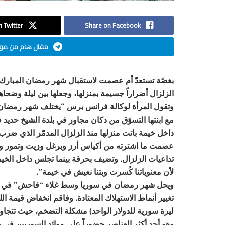
 Twitter
Share on Facebook
مقال هام من موق
بغصّة تستعدّ أم عصمت لاستقبال شهر رمضان المبارك الذي
الزلزال أضراراً جسيمة بمنزلها، وجعلها بين ليلة وضحا
وتقول المرأة لوكالة فرانس برس “يختلف شهر رمضان هذ
مع ابنتها التسوّق من دكان مجاور في بلدة الشيخ حدي
داخل خيمة باتت منزلها منذ الزلزال المدمّر الذي ضرب
عصمت ما اشترته من أكياس أرز وبرغل وزيت وتمور وحل
تداعيات الزلزال. وتضيف بحرقة بينما تجلس داخل الخي
لأن معنوياتنا كُسرت وبتنا نعيش في خيمة”.
ويحل شهر رمضان في سوريا وسط غلاء “فاحش” في أسعار
ليرة سورية للدولار الواحد) مشكلة التضخم، حيث تتج