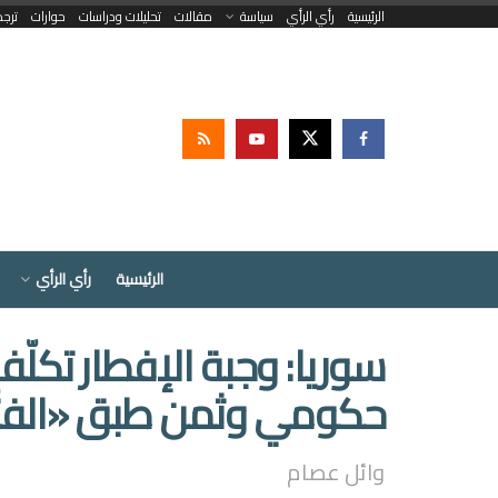
الرئيسية
رأي الرأي
سياسة
مقالات
تحليلات ودراسات
حوارات
ترج
الرئيسية
رأي الرأي
سوريا: وجبة الإفطار تك
حكومي وثمن طبق «الفتّوش» 15 
وائل عصام