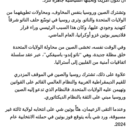
وتشترك الصين وروسيا بنفس المخاوف، ومحاولات تطويقهما من
الولايات المتحدة والناتو. وترى روسيا في توسّع حلف الناتو شرقاً
كتهديد وجودي عليها، وكان هذا السبب الرئيسي وراء قرار
فلاديمير بوتين غزو أوكرانيا، العام الماضي.
وفي الوقت نفسه، تخشى الصين من محاولة الولايات المتحدة
خلق مظلة جديدة، وهي “ناتو إندو- باسيفكي”، عبر عقد سلسلة
اتفاقيات أمنية من الفلبين إلى أستراليا.
علاوة على ذلك، تشترك روسيا والصين في الموقف المزدري
للقيم الديمقراطية الغربية والنظام العالمي القائم على القوانين
وتهيمن عليه الولايات المتحدة. فالنظام الذي تدعو إليه الصين
وروسيا مبني على الثقة بالنظام الديكتاتوري.
وعندما التقى الزعيمان، هنّأَ بوتين شي على انتخابه لولاية ثالثة غير
مسبوقة، ورد شي بأنه يتوقع فوز بوتين في حملته الانتخابية عام
2024.