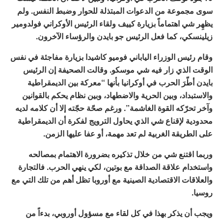
سوى مجموعة من الدعوات المبتذلة للحوار وضبط النفس. ولم
يظهِر شي اهتماماً بزيارة كييف ولقاء الرئيس الأوكراني فولدومير
زيلينسكي، كما فعل الرئيس جو بايدن والرؤساء الآخرون.
وقام رئيس الوزراء الياباني فوميو كاشيدا بزيارة مفاجئة في نفس
الوقت الذي زار فيه شي موسكو. وقالت الصحيفة إن الرئيس
بايدن أطّرَ الحرب في أوكرانيا بأنها “معركة بين الديمقراطية
والاستبداد، وبين الحرية والاضطهاد، وبين نظام يحكم بالقوانين
وآخر تحرّكه القوة الغاشمة”. ورغم صحّة حجّته إلا أن كلامه لديه
محدودية لإقناع شي الذي يحاول الترويج لفكرة أن الديمقراطية
على الطريقة الغربية لم تعد مهمة، أو عفا عليها الزمن.
وربما اقتنع شي من خلال تذكيره بضرورة الاهتمام بمصالحه
واستخدام علاقة الصداقة مع بوتين، لكي ينهي الحرب. فالتجارة
والعلاقات الاقتصادية الصينية مع أوروبا تظل أهم من تلك التي مع
روسيا.
ويجب أن يذكر بهذا في كل لقاء مع مسؤول أوروبي، بدءاً من