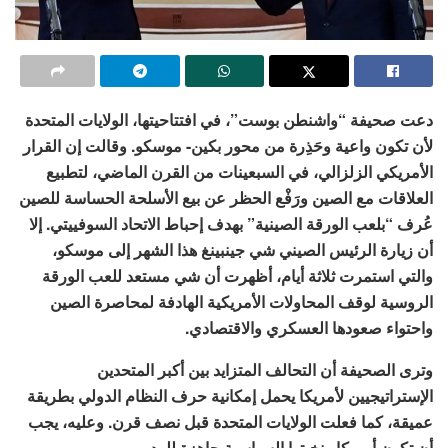
دعت صحيفة “واشنطن بوست”، في افتتاحيتها، الولايات المتحدة
لأن تكون واعية وحَذِرة من محور بكين- موسكو. وقالت إن القرار
الأمريكي الزلزالي، في السبعينات من القرن الماضي، لتطبيع
العلاقات مع الصين ورَفْع الحظر عن بيع الأسلحة الحساسة للصين
عُرف “بلعب الورقة الصينية” بهدف إحباط الاتحاد السوفييتي. إلا
أن زيارة الرئيس الصيني شي جينبينغ هذا الشهر إلى موسكو،
والتي استمرت ثلاثة أيام، أظهرت أن شي مستعد للعب الورقة
الروسية لوقف المحاولات الأمريكية الهادفة لمحاصرة الصين
واحتواء صعودها العسكري والاقتصادي.
وترى الصحيفة أن التحالف المتزايد بين أكبر المتحدين
الإستراتيجيين لأمريكا يحمل إمكانية حرف النظام الدولي بطريقة
عميقة، كما فعلت الولايات المتحدة قبل نصف قرن. وعليه، يجب
أن تكون أمريكا ونخبتها السياسية جاهزة للرد.