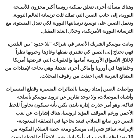
وهناك مسألة أخرى تتعلق بملكية روسيا أكبر مخزون للأسلحة
النووية، إلى جانب الصين التي تملك ثلث ترسانة العالم النووية.
وتعمل الصين على توسيع ترسانتها النووية لكي تعدل المستوى مع
الترسانة النووية الأمريكية، وخلال العقد المقبل.
وباتت موسكو الشريك الأصغر في شراكة “بلا حدود” بين البلدين،
فهي تحتاج إلى الصين كي تشتري نفطها وغازها وحبوبها نظراً
لإغلاق الأسواق الأوروبية أمامها والعقوبات التي فرضتها أمريكا
وحلفاؤها في أوروبا وأماكن أخرى ضدها، وهي بحاجة لإمدادات من
البضائع الغربية التي اختفت من رفوف المحلات.
وواصلت الصين إمداد روسيا بالطائرات المسيرة وقطع المسيرات
وأشباه الموصلات، ولا توجد تقارير عن تزويد موسكو بأسلحة
فتاكة، وهو أمر حذرت إدارة بايدن بكين بأنه سيكون تجاوزاً للخط
الأحمر. ورغم الموقف المؤيد لروسيا، هناك إشارات عن لعب
الصين دور صانع السلام، فبعد نجاحها في الصفقة السعودية-
الإيرانية، سافرَ شي إلى موسكو ومعه خطة السلام المكونة من
10 بنود لوقف الحرب في أوكرانيا، وتبين لاحقاً أن الخطة ليست