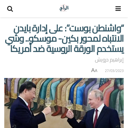
“واشنطن بوست”: على إدارة بايدن
الانتباه لمحور بكين- موسكو.. وشي
يستخدم الورقة الروسية ضد أمريكا
إبراهيم درويش
A
27/03/2023
A