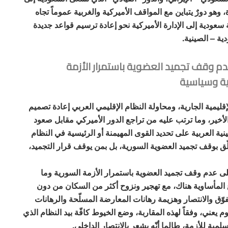
هو دورٌ يتباين مع المواقف الأميركية والغربية عموماً تجاه
 سعودية إلى الإدارة الأميركية نحو إعادة ترسيم قواعد جديدة
ية – الصينية.
دم وقف تجميد العضوية باستمرار الأزمة
ية وسياسية
ليمية الجارية، ومحاولة النظام الإقليمي العربي إعادة تصميم
 الأخير، وما ترتب عليه من تراجع الدور الأميركي مقابل صعود
نية العربية على تحديد القوى المهيمنة أو الرئيسية في النظام
لّق بوقف تجميد العضوية السورية، بل بمن يوقف قرار التجميد،
لى عدم وقف تجميد العضوية باستمرار الأزمة السورية وما
 المأساوية هناك، مع تهجير ونزوح أكثر من السكان من دون
ّق والانتصار وهزيمة رهانات المعارضة المسلّحة والرهانات
ليوم يعني، وفقاً لهذه المقاربة، وضع الخيوط كافّة بيد النظام الذي
مية للأزمة، طالما أنّه يشعر بالانتصار الداخلي.