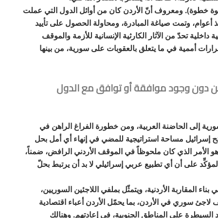
لخطوة خطوة). ومعروف أنّ الأردن كان من أوائل الدول التي عملت
 أعوام، وتمت صياغة المبادرة، ومحاولة الحصول على تأييد
 داخلية تحدّ من الآثار الكارثية الإنسانية للأزمة والموقف
قرارات أممية في ما يتعلق بالعقوبات على سورية، من بينها
من دون وجود موافقة أو توافق مع الدول
سورية إلى الحاضنة العربية، ومن خطورة الفراغ الراهن في
منح إسرائيل مساحة استراتيجية للمضي في إنهاء أي أمل بحل
هو الأمر الذي كان ملحوظاً في الموقف الأردني الرافض، ضمناً،
ؤكِّد على أن أي تطبيع عربي إسرائيلي لا بد أن يرتبط بحلّ
ي بناء المقاربة الأردنية، ويتمثّل بملفي اللاجئين السوريين،
د الشمالية للمملكة، فهنالك ما يزيد على 600 ألف لاجئ سوري في الأردن، بما يحمّل الأردن أعباء اقتصادية
د السيطرة على المناطق الجنوبية، في إعادتهم. وهنالك