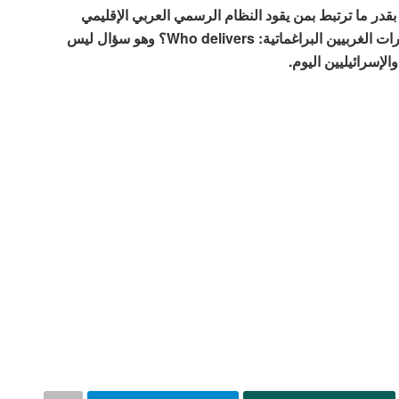
 بقدر ما ترتبط بمن يقود النظام الرسمي العربي الإقليمي
الجديد، ومن يملك على بناء المواقف والقرارات، أو بعبارات الغربيين البراغماتية: Who delivers؟ وهو سؤال ليس
الإسرائيليين اليوم.