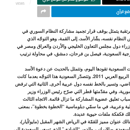
VIEWS
ع الرأي
لمرتقبة يتمثل بوقف قرار تجميد مشاركة النظام السوري في
لنظام نفسه، بشّار الأسد، إلى القمة، وهو التوجّه الذي
راء دول مجلس التعاون الخليجي والأردن والعراق ومصر في
خارجية السعودية، فيصل بن فرحان، دمشق، في محاولة ترتيب
ت السعودية تقودها اليوم، وتتمثل بالحديث عن دعوة الأسد
وتطبيع العلاقات وطيّ صفحة الخلافات التي حدثت منذ الربيع العربي 2011. وتتصدّر السعودية هذا التوجّه بعدما كانت
الماضي، وتسير بالخط نفسه دول عربية أخرى. الثانية التي ترفض
 سورية، وفي مقدّمتها قطر التي صرّح رئيس الوزراء وزير
باب تعليق عضوية المشاركة ما تزال قائمة. الاتجاه الثالث
لية وعربية، في ما سمّي دبلوماسية “الخطوة بخطوة”، بمعنى
لك فكفكة ملفات حيوية عديدة.
 عنوان مميز للقمّة في الرياض الشهر المقبل (مايو/أيار)،
سعودي – الإيراني، والدور “القيادي” الذي تسعى السعودية إلى