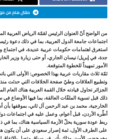
مقال هام من موق
من الواضح أنّ العنوان الرئيس لقمّة الرياض العربية ا
اجتماعات جامعة الدول العربية، بما في ذلك دعوة رئيس ا
استغرق اهتمامات حكومات عربية عديدة، في اجتماع وز
جدة، في إبريل/ نيسان الجاري، أو حتى زيارة وزير ال
الأمور تمهيداً للخطوة المتوقعة.
ثمّة ثلاث مقاربات عربية بهذا الخصوص: الأولى التي بات
الجزائر تحاول قيادته خلال القمة العربية هناك العام 
ذلك قبل تسوية الملفّات العالقة، بما فيها الأوضاع في
الخارجية، محمد بن عبد الرحمن آل ثاني، بموقفها بأن أس
أطّره الأردن، قبل أعوام، وعمل عليه في اجتماعات دو
ربط عودة سورية بحلّ الأزمة السياسية هناك، بما في ذ
على الطرف الأول، ثمة إصرار سعودي على أن يكون هنالك
وهو حضور الأسد، وذلك يأتي في سياقٍ متصل بالاتفاق ال