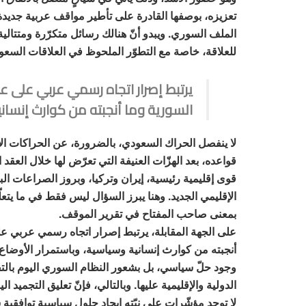
تعزيزه، بوصفها القادرة على تأطير مواقف عربية جديدة، و
الملف السوري. ويبدو أنّ هنالك رسائل متكرّرة ومتتالية
للعلاقة، خاصة مع التطوّر الملحوظ في العلاقات السعود
يرتبط إصرار اتجاه رسمي عربي على ع
السورية وما أنجبته من كوارث إنسان
لا ينفصل الحراك السعودي، بالضرورة، عن الحراكات الإق
قواعده، بعد الهزّات العنيفة التي تعرّض لها خلال العقد
قوى إقليمية رئيسية، إيران وتركيا، وبروز الصراعات البي
الإقليمي الجديد. وهنا يبرز السؤال ليس فقط في ما يتع
بمعنى صاحب المفتاح في تقرير الموقف.
على الجهة المقابلة، يرتبط إصرار اتجاه رسمي عربي ع
أنجبته من كوارث إنسانية وسياسية، وباستمرار الأوضاع
وجود حلّ سياسي، بل بشعور النظام السوري اليوم بالتفو
الدولية والإقليمية عليها. وبالتالي، فإنّ تعليق التجميد ا
لا توجد مؤشّرات على نيّته إيجاد حلول سياسية توافقية سل