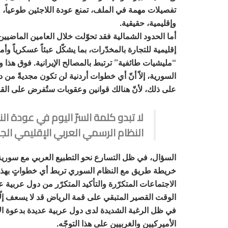
تفصيلات مهمة في الملف، تمنع عودة اللاجئين طوعياً، م
وإقليمية، حقيقية.
أما الحدود الشمالية فقد تحوّلت خلال العامين الماضيي
إقليمية للتجارة بالمخدّرات، بما يشكّل عبئاً عسكرياً وأم
“مليشيات طائفية” ترتبط بالمصالح الإيرانية. فوق هذا وذ
السورية، إلاّ أنّ أي خطوات أردنية لن تكون مجديةً من د
على ذلك، لأنّ هنالك قوانين وعقوبات ستُفرض على القط
لا تبدو كلمة السرّ اليوم في عودة ال
النظام الرسمي العربي الإقليمي الج
السؤال، في ظل التسارع نحو التطبيع العربي مع سورية، م
خريطة طريق مع النظام السوري تربط أي خطواتٍ بهذا ا
الاجتماعات المتكرّرة والتأكيد المتكرّر من دول عربية ع
الوقت القصير المتبقي على قمة الرياض قد لا يسعف 
في ظل الرغبة الشديدة لدى دول عربية عديدة بدعوة ال
الأميركيين والغربيين على هذا التوجّه.