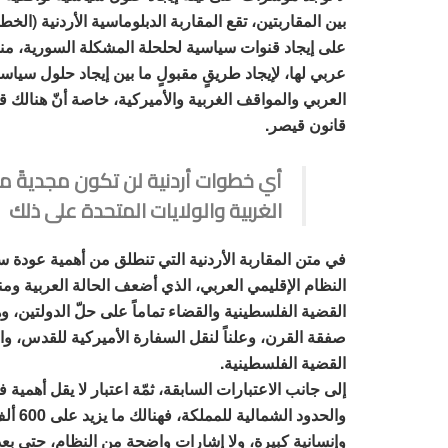
بين المقاربتين، تقع المقاربة الدبلوماسية الأردنية (ا
على إيجاد قنوات سياسية لحلحلة المشكلة السورية، منذ
عربي لها، لإيجاد طريقٍ مقبولٍ ما بين إيجاد حلول سياسية
العربي والمواقف الغربية والأميركية، خاصة أنّ هنالك 
قانون قيصر.
أي خطوات أردنية لن تكون مجديةً 
الغربية والولايات المتحدة على ذلك
في متن المقاربة الأردنية التي تنطلق من أهمية عودة 
النظام الإقليمي العربي، الذي أضعف الحالة العربية و
القضية الفلسطينية والقضاء تماماً على حلّ الدولتين، و
صفقة القرن، وعلناً لنقل السفارة الأميركية للقدس، والم
القضية الفلسطينية.
إلى جانب الاعتبارات السابقة، ثمّة اعتبار لا يقل أهمية ف
والحدو
وإنسانية كبيرة، ولا إشارات واضحة من النظام، حتى بع