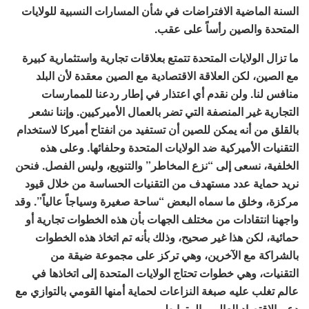
السنة الماضية الافتراضات في شأن المسارات النسبية للولايات
المتحدة والصين رأساً على عقب.
ما تزال الولايات المتحدة تتمتع بعلاقات تجارية واستثمارية كبيرة
مع الصين، لكن العلاقة الاقتصادية مع الصين معقدة لأن البلد
منافس لنا. ولن نقدم أي اعتذار في إطار ردعنا للممارسات
التجارية غير المنصفة التي تضر بالعمال الأميركيين. وإننا نشعر
بالقلق من أنه يمكن للصين أن تستفيد من انفتاح أميركا لاستخدام
التقنيات الأميركية ضد الولايات المتحدة وحلفائها. وعلى هذه
الخلفية، نسعى إلى “نزع المخاطر” والتنويع، وليس الفصل. فنحن
نريد حماية عدد مستهدف من التقنيات الحساسة من خلال قيود
مركزة، وخلق ما سماه البعض “ساحة صغيرة وسياجاً عالياً”. وقد
واجهنا انتقادات من مختلف الجهات بأن هذه الخطوات تجارية أو
حمائية، لكن هذا غير صحيح، وذلك بأنه تم اتخاذ هذه الخطوات
بالشراكة مع الآخرين، وهي تركز على مجموعة ضيقة من
التقنيات، وهي خطوات تحتاج الولايات المتحدة إلى اتخاذها في
عالم تغلب عليه صبغة النزاعات لحماية أمنها القومي بالتوازي مع
دعم الاقتصاد العالمي المترابط.