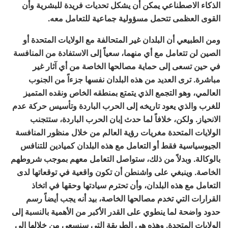
الذكاء الاصطناعي يمكن أن يشكل تحديات فريدة للبشرية وأن
القوى العظمى تتحمل مسؤولية جماعية للتعامل معه.
ومن الطبيعي أن البلدان غير المتحالفة مع الولايات المتحدة أو
الصين لن تتعامل مع أي منهما، سعياً إلى الاستفادة من المنافسة
في حين تسعى إلى حماية مصالحها الخاصة من أي آثار غير
مباشرة. ترى العديد من هذه البلدان نفسها جزءاً من الجنوب
العالمي، وهو التجمع الذي يتمتع بمنطقه الخاص ونقده المتميز
للغرب والذي يعود تاريخه إلى الحرب الباردة وتأسيس حركة عدم
الانحياز. ولكن، خلافاً لما حدث إبان الحرب الباردة، ستتجنب
الولايات المتحدة مغريات رؤية العالم من خلال منظور المنافسة
الجيوسياسية فقط أو التعامل مع هذه البلدان كميادين للتنافس
بالوكالة. وبدلاً من ذلك، ستواصل التعامل معهم بموجب شروطهم
الخاصة. وينبغي على واشنطن أن تكون واقعية في توقعاتها لدى
التعامل مع هذه البلدان، وأن تحترم سيادتها وحقها في اتخاذ
القرارات التي تخدم مصالحها الخاصة، بيد أنه يجب أيضاً رسم
حدود واضحة لما ينطوي على القدر الأكبر من الأهمية بالنسبة إلى
الولايات المتحدة. وهذه هي الطريقة التي سنسعى من خلالها إلى