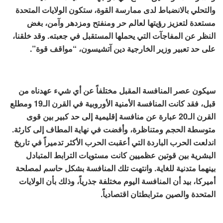
والتحلي بالانضباط لدى ممارسة القوة، ستكون الولايات المتحدة
مستعدة لتعزيز رؤيتها لعالم حر ومنفتح ومزدهر وآمن، بغض
النظر عن المفاجآت التي يحملها المستقبل في جعبته. وقد خلقنا،
على حد تعبير وزير الخارجية دين آتشيسون، “مواقف قوة”.
سيكون عصر المنافسة المقبل مختلفاً عن أي شيء عهدناه من
قبل، فقد كانت المنافسة الأمنية الأوروبية في القرن الـ19 ومطلع
القرن الـ20 عبارة عن منافسة إقليمية إلى حد كبير بين قوى
متوسطة الحجم ومتناظرة، وأفضت في نهاية المطاف إلى كارثة.
اندلعت الحرب الباردة التي أعقبت الحرب الأكثر تدميراً في تاريخ
البشرية بين قوتين عظميين كانت مستويات الترابط المتبادل
بينهما متدنية للغاية. وانتهت تلك المنافسة بشكل حاسم لمصلحة
أميركا، بيد أن المنافسة اليوم مختلفة جذرياً، وذلك بأن الولايات
المتحدة والصين مترابطتان اقتصادياً.