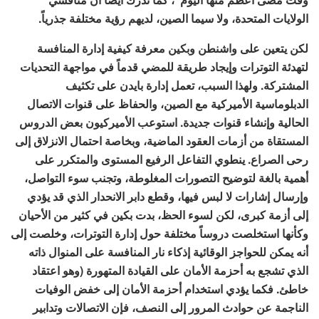
الولايات المتحدة، ولا سيما الصين، لديهم رؤية مختلفة جذرياً.
لكن يتعين على واشنطن وبكين معرفة كيفية إدارة المنافسة
لتهدئة التوترات وإيجاد طريقة للمضي قدماً في مواجهة التحديات
المشتركة. ولهذا السبب، تعمل إدارة بايدن على تكثيف
الدبلوماسية الأميركية مع الصين، والحفاظ على قنوات الاتصال
الحالية وإنشاء قنوات جديدة. استوعب الأميركيون بعض الدروس
المستقاة من أزمات العقود الماضية، وبخاصة احتمال الانزلاق إلى
رحى الصراع. ينطوي التفاعل الرفيع المستوى والمتكرر على
أهمية بالغة لتوضيح التصورات المغلوطة، وتجنب سوء التواصل،
وإرسال إشارات لا لبس فيها، وقطع دابر الانحدار الذي قد يؤدي
إلى أزمة كبرى، لكن لسوء الحظ، بدت بكين في كثير من الأحيان
وكأنها استخلصت دروساً مختلفة حول إدارة التوترات، وخلصت إلى
أنه يمكن للحواجز الوقائية إذكاء نار المنافسة على المنوال ذاته
الذي تشجع به أحزمة الأمان على القيادة المتهورة (وهو اعتقاد
خاطئ. فكما يؤدي استخدام أحزمة الأمان إلى خفض الوفيات
الناجمة عن حوادث المرور إلى النصف، فإن الاتصالات وتدابير