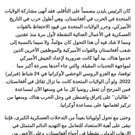
كان الرئيس بايدن مصمماً على التأقلم، فقد أنهى مشاركة الولايات
المتحدة في الحرب في أفغانستان، وهي أطول حرب في التاريخ
الأميركي، وحرر الولايات المتحدة من قيود الاحتفاظ بالقوات
العسكرية في الأعمال العدائية النشطة لأول مرة منذ عقدين.
ومما لا شك فيه أن هذا التحول كان مؤلماً، ولا سيما بالنسبة إلى
شعب أفغانستان والقوات الأميركية والموظفين الآخرين الذين
خدموا هناك، بيد أنها كانت ضرورية لإعداد الجيش الأميركي
لمواجهة التحديات المقبلة، والتي جاء أحدها بسرعة أكبر مما
توقعنا، مع الغزو الروسي الوحشي لأوكرانيا في 24 شباط (فبراير)
2022. ولو أن الولايات المتحدة كانت ما تزال تقاتل في أفغانستان،
فمن المرجح أن تفعل روسيا كل ما في وسعها الآن لمساعدة
“طالبان” على إغراق واشنطن في وحل الحرب هناك، ومنعها من
تركيز اهتمامها على مساعدة أوكرانيا.
وحتى مع تحول أولوياتنا بعيداً من التدخلات العسكرية الكبرى، فإننا
نبقى على أهبة الاستعداد للتعامل مع التهديد الدائم المتمثل في
الإرهاب الدولي. نشطنا في أجواء أفغانستان، وعلى الأخص من