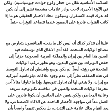
السلامة الأساسية تقلل من خطر وقوع حوادث جيوسياسية)، ولكن
في الآونة الأخيرة، لاحت بوادر علامات مشجعة تشير إلى أن بكين
قد تدرك قيمة الاستقرار. وسيكون محك الاختبار الحقيقي هو ما إذا
كانت القنوات قادرة على الصمود عندما تتصاعد التوترات حتماً.
علينا أن نتذكر كذلك أنه ليس كل ما يفعله المنافسون يتعارض مع
مصالح الولايات المتحدة، فقد أدى الاتفاق الذي توسطت فيه
الصين هذا العام بين إيران والمملكة العربية السعودية جزئياً إلى
خفض التوترات بين هذين البلدين، وهو تطور ترغب الولايات
المتحدة في رؤيته أيضاً. لم يكن بوسع واشنطن أن تحاول التوسط
في هذه الصفقة، نظراً إلى عدم وجود علاقات دبلوماسية أميركية
مع إيران، ولا ينبغي لها أن تحاول تقويضها. وإذا ما تناولنا مثالاً آخر،
تنخرط الولايات المتحدة والصين في منافسة تكنولوجية سريعة
وعالية المخاطر، ولكن يتعين على الجانبين أن يكونا قادرين على
العمل معاً في مواجهة الأخطار الناجمة عن الذكاء الاصطناعي. ولا
يعد القيام بذلك علامة على التذبذب، بل يعكس تقييماً واضحاً بأن