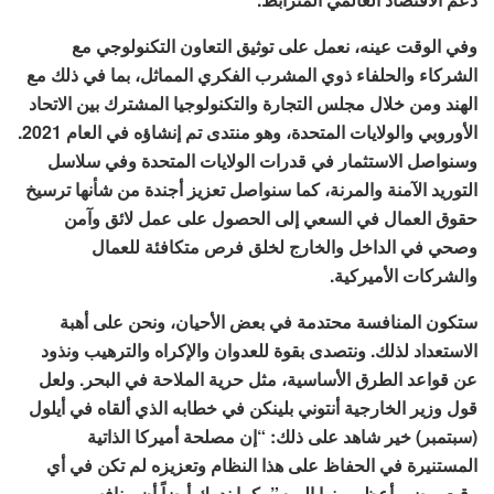
وفي الوقت عينه، نعمل على توثيق التعاون التكنولوجي مع
الشركاء والحلفاء ذوي المشرب الفكري المماثل، بما في ذلك مع
الهند ومن خلال مجلس التجارة والتكنولوجيا المشترك بين الاتحاد
الأوروبي والولايات المتحدة، وهو منتدى تم إنشاؤه في العام 2021.
وسنواصل الاستثمار في قدرات الولايات المتحدة وفي سلاسل
التوريد الآمنة والمرنة، كما سنواصل تعزيز أجندة من شأنها ترسيخ
حقوق العمال في السعي إلى الحصول على عمل لائق وآمن
وصحي في الداخل والخارج لخلق فرص متكافئة للعمال
والشركات الأميركية.
ستكون المنافسة محتدمة في بعض الأحيان، ونحن على أهبة
الاستعداد لذلك. ونتصدى بقوة للعدوان والإكراه والترهيب ونذود
عن قواعد الطرق الأساسية، مثل حرية الملاحة في البحر. ولعل
قول وزير الخارجية أنتوني بلينكن في خطابه الذي ألقاه في أيلول
(سبتمبر) خير شاهد على ذلك: “إن مصلحة أميركا الذاتية
المستنيرة في الحفاظ على هذا النظام وتعزيزه لم تكن في أي
وقت مضى أعظم منها اليوم”، كما ندرك أيضاً أن منافسي