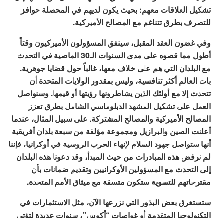
تشكيل العلاقات معهم: بحيث يكون لديهم في المحصلة حوافز
للتصرف بطرق تتناغم مع المصالح الأميركية.
وفي غضون العقد المقبل، سينفق المسؤولون الأميركيون وقتاً
أطول مما قضوه على مدى السنوات الـ30 الماضية في التحدث
مع البلدان التي هم على خلاف معها، غالباً حول قضايا جوهرية.
بات العالم أكثر تنافسية، وليس بمقدور الولايات المتحدة أن
تتحدث إلا مع أولئك الذين يشاطرونها رؤيتها أو قيمها. وسنواصل
العمل على تشكيل المشهد الدبلوماسي الشامل بطرق تعزز
المصالح الأميركية والمصالح المشتركة. على سبيل المثال، عندما
أعلنت الصين والبرازيل ومجموعة مؤلفة من سبعة بلدان أفريقية
أنها ستواصل جهود السلام لإنهاء الحرب الروسية في أوكرانيا، فإننا
لم نرفض هذه المبادرات من حيث المبدأ، وقد دعونا هذه البلدان
إلى التحدث مع المسؤولين الأوكرانيين وتقديم ضمانات بأن
مقترحاتهم للتسوية ستكون متسقة مع ميثاق الأمم المتحدة.
ستستغرق بعض البذور التي نزرعها الآن، مثل الاستثمارات في
التكنولوجيا المتقدمة أو غواصات “أكوس”، سنوات عديدة لتؤتي