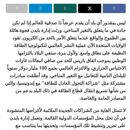
ليس بمقدور أي بلد أن يقدم عرضاً ذا صدقية للعالم إذا لم تكن
جادة في ما يتعلق بالتغير المناخي. ورثت إدارة بايدن فجوة هائلة
بين الطموح والواقع عندما يتعلق الأمر بالحد من الكربون. تقود
الولايات المتحدة الآن عملية النشر العالمي لتكنولوجيا الطاقة
النظيفة على نطاق واسع. ولأول مرة، ستفي البلاد بالتزامها
الوطني بموجب اتفاق باريس للحد من صافي انبعاثات غازات
الاحتباس الحراري، والالتزام العالمي بجمع 100 مليار دولار سنوياً
للبلدان النامية للتعامل مع التغير المناخي. وقد أطلقت مبادرات
مشتركة مثل “شراكة التحول العادل للطاقة” مع إندونيسيا، والتي
من شأنها تسريع انتقال قطاع الطاقة في ذلك البلد بدعم من
المصادر العامة والخاصة.
لا تتمثل الغاية من الشراكات الجديدة الملائمة لأغراضها المنشودة
في أن تحل محل المؤسسات الدولية القائمة. وتعمل إدارة بايدن
على تعزيز وتنشيط تلك المؤسسات، وتحديثها بما يتناسب مع