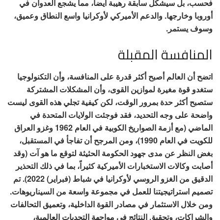
فحسب، بل سيشكل سابقة رهيبة أيضاً، مما يشجع العدوان في
أوروبا وخارجها. والدعم الأميركي لأوكرانيا واسع النطاق وعميق،
وسوف يستمر.
المنافسة المقبلة
اتضح أن العالم أصبح أكثر قدرة على المنافسة، وأن التكنولوجيا
ستغدو قوة مغيرة لموازين القوى، وأن المشكلات المشتركة
ستصبح أكثر حدة بمرور الوقت، لكن كيفية تجلي هذه القوى ليست
واضحة على وجه التحديد، فقد فوجئت الولايات المتحدة في
الماضي (مع أزمة الصواريخ الكوبية في العام 1962 وغزو العراق
للكويت في العام 1990)، ومن المرجح أن تفاجأ في المستقبل،
بغض النظر عن مدى جهود الحكومة الحثيثة لتوقع ما هو آت (وقد
أصابت وكالات الاستخبارات الأميركية كثيراً، بما في ذلك التحذير
الدقيق من الغزو الروسي لأوكرانيا في شباط (فبراير) 2022). تم
تصميم استراتيجيتنا للعمل في مجموعة واسعة من السيناريوهات.
ومن خلال الاستثمار في مصادر القوة الداخلية، وتعميق التحالفات
والشراكات، وتحقيق النتائج في مواجهة التحديات العالمية،