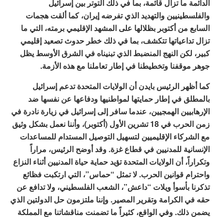
الدائمة ما تزال قائمة، بما في ذلك التوتر بين إسرائيل
والفلسطينيين والتهديد الذي تفرضه إيران، كما ألقت هجمات
السابع من أكتوبر بظلالها على المشهد الإقليمي برمته، التي ما
تزال تداعياتها تتكشف، بما في ذلك خطر حدوث تصعيد إقليمي
كبير، لكن النهج المنضبط الذي تبنيناه في الشرق الأوسط يظل
جوهر موقفنا وتخطيطنا في إطار تعاملنا مع هذه الأزمة.
كما أظهر الرئيس بايدن أن الولايات المتحدة تدعم إسرائيل
بالمطلق في إطار حمايتها لمواطنيها ودفاعها عن نفسها ضد
الإرهابيين الهمجيين، عندما سافر إلى إسرائيل في زيارة نادرة في
زمن الحرب في 18 تشرين الأول (أكتوبر)، وأننا نعمل بشكل وثيق
مع الشركاء الإقليميين لتسهيل التوصيل المستدام للمساعدات
الإنسانية للمدنيين في قطاع غزة. وقد أوضح الرئيس، مراراً
وتكراراً، أن الولايات المتحدة تؤيد حماية حياة المدنيين أثناء النزاع
واحترام قوانين الحرب. لا تمثل “حماس”، التي ارتكبت فظائع
تذكرنا بأسوأ ويلات “داعش”، الشعب الفلسطيني، ولا تدافع عن
حقه في الكرامة وتقرير المصير. وإننا ملتزمون حل الدولتين الذي
يضمن ذلك. وفي الواقع، كثيراً ما تضمنت مناقشاتنا مع المملكة