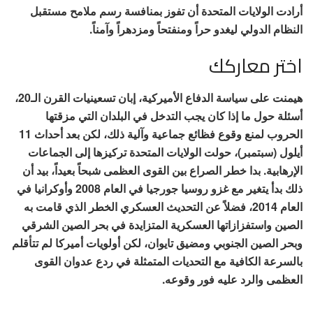
أرادت الولايات المتحدة أن تفوز بمنافسة رسم ملامح مستقبل
النظام الدولي ليغدو حراً ومنفتحاً ومزدهراً وآمناً.
اختر معاركك
هيمنت على سياسة الدفاع الأميركية، إبان تسعينيات القرن الـ20،
أسئلة حول ما إذا كان يجب التدخل في البلدان التي مزقتها
الحروب لمنع وقوع فظائع جماعية وآلية ذلك، لكن بعد أحداث 11
أيلول (سبتمبر)، حولت الولايات المتحدة تركيزها إلى الجماعات
الإرهابية. بدا خطر الصراع بين القوى العظمى شبحاً بعيداً، بيد أن
ذلك بدأ يتغير مع غزو روسيا جورجيا في العام 2008 وأوكرانيا في
العام 2014، فضلاً عن التحديث العسكري الخطر الذي قامت به
الصين واستفزازاتها العسكرية المتزايدة في بحر الصين الشرقي
وبحر الصين الجنوبي ومضيق تايوان، لكن أولويات أميركا لم تتأقلم
بالسرعة الكافية مع التحديات المتمثلة في ردع عدوان القوى
العظمى والرد عليه فور وقوعه.