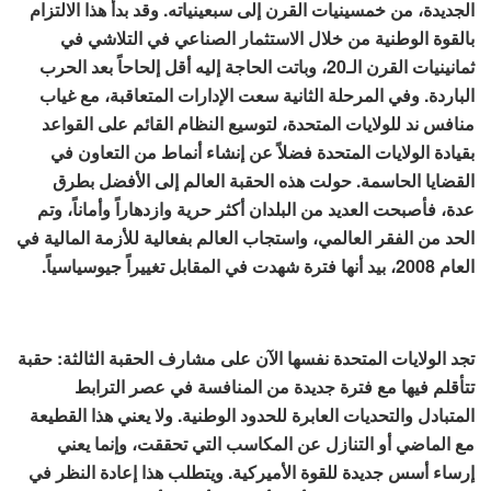
الجديدة، من خمسينيات القرن إلى سبعينياته. وقد بدأ هذا الالتزام
بالقوة الوطنية من خلال الاستثمار الصناعي في التلاشي في
ثمانينيات القرن الـ20، وباتت الحاجة إليه أقل إلحاحاً بعد الحرب
الباردة. وفي المرحلة الثانية سعت الإدارات المتعاقبة، مع غياب
منافس ند للولايات المتحدة، لتوسيع النظام القائم على القواعد
بقيادة الولايات المتحدة فضلاً عن إنشاء أنماط من التعاون في
القضايا الحاسمة. حولت هذه الحقبة العالم إلى الأفضل بطرق
عدة، فأصبحت العديد من البلدان أكثر حرية وازدهاراً وأماناً، وتم
الحد من الفقر العالمي، واستجاب العالم بفعالية للأزمة المالية في
العام 2008، بيد أنها فترة شهدت في المقابل تغييراً جيوسياسياً.
تجد الولايات المتحدة نفسها الآن على مشارف الحقبة الثالثة: حقبة
تتأقلم فيها مع فترة جديدة من المنافسة في عصر الترابط
المتبادل والتحديات العابرة للحدود الوطنية. ولا يعني هذا القطيعة
مع الماضي أو التنازل عن المكاسب التي تحققت، وإنما يعني
إرساء أسس جديدة للقوة الأميركية. ويتطلب هذا إعادة النظر في