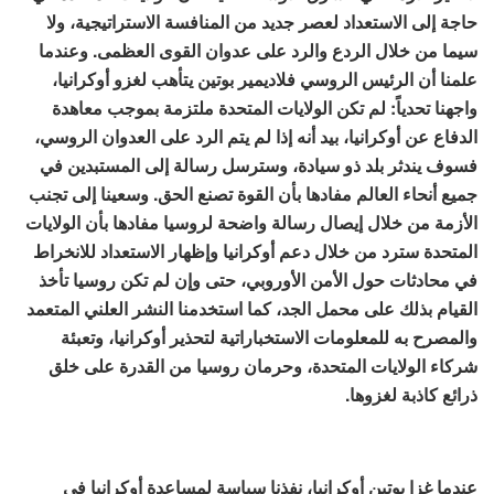
حاجة إلى الاستعداد لعصر جديد من المنافسة الاستراتيجية، ولا
سيما من خلال الردع والرد على عدوان القوى العظمى. وعندما
علمنا أن الرئيس الروسي فلاديمير بوتين يتأهب لغزو أوكرانيا،
واجهنا تحدياً: لم تكن الولايات المتحدة ملتزمة بموجب معاهدة
الدفاع عن أوكرانيا، بيد أنه إذا لم يتم الرد على العدوان الروسي،
فسوف يندثر بلد ذو سيادة، وسترسل رسالة إلى المستبدين في
جميع أنحاء العالم مفادها بأن القوة تصنع الحق. وسعينا إلى تجنب
الأزمة من خلال إيصال رسالة واضحة لروسيا مفادها بأن الولايات
المتحدة سترد من خلال دعم أوكرانيا وإظهار الاستعداد للانخراط
في محادثات حول الأمن الأوروبي، حتى وإن لم تكن روسيا تأخذ
القيام بذلك على محمل الجد، كما استخدمنا النشر العلني المتعمد
والمصرح به للمعلومات الاستخباراتية لتحذير أوكرانيا، وتعبئة
شركاء الولايات المتحدة، وحرمان روسيا من القدرة على خلق
ذرائع كاذبة لغزوها.
عندما غزا بوتين أوكرانيا، نفذنا سياسة لمساعدة أوكرانيا في