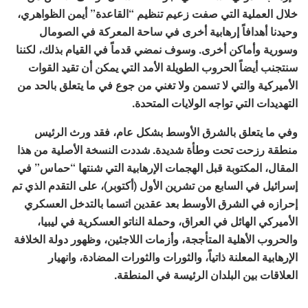
خلال العملية التي صفت زعيم تنظيم “القاعدة” أيمن الظواهري،
وحيدنا أهدافاً إرهابية أخرى في ساحة المعركة في الصومال
وسورية وأماكن أخرى. وسوف نمضي قدماً في القيام بذلك، لكننا
سنتجنب أيضاً الحروب الطويلة الأمد التي يمكن أن تقيد القوات
الأميركية والتي لا تسمن ولا تغني من جوع في ما يتعلق بالحد من
التهديدات التي تواجه الولايات المتحدة.
وفي ما يتعلق بالشرق الأوسط بشكل عام، فقد ورث الرئيس
منطقة رزحت تحت وطأة شديدة. شددت النسخة الأصلية من هذا
المقال، المكتوبة قبل الهجمات الإرهابية التي شنتها “حماس” في
إسرائيل في السابع من تشرين الأول (أكتوبر)، على التقدم الذي تم
إحرازه في الشرق الأوسط بعد عقدين اتسما بالتدخل العسكري
الأميركي الهائل في العراق، وحملة الناتو العسكرية في ليبيا،
والحروب الأهلية المتأججة، وأزمات اللاجئين، وظهور دولة الخلافة
الإرهابية المعلنة ذاتياً، والثورات والثورات المضادة، وانهيار
العلاقات بين البلدان الرئيسة في المنطقة.