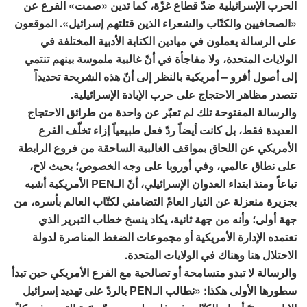
الحرب الإسرائيلية ضدّ قطاع غزّة، كما تدين «صمت» الفرع عن
«الصحافيين والكتّاب والشعراء الذين قتلتهم إسرائيل». الموقعون
على الرسالة يعملون في ميادين الكتابة الأدبية المختلفة في
الولايات المتحدة، ولا مفاجأة في أنّ غالبية ملموسة بينهم تنتمي
إلى أصول أفرو – أمريكية بالنظر إلى أنّ هذه الشريحة تحديداً
تتصدر مظاهر الاحتجاج على حرب الإبادة الإسرائيلية.
والرسالة المفتوحة تلك لم تعبّر عن واحدة من طرائق الاحتجاج
العديدة فقط، بل كانت أيضاً ردّ فعل طبيعياً إزاء تخلّف الفرع
الأمريكي عن اللحاق بمواقف الغالبية الساحقة من فروع الرابطة
على نطاق عالمي، وفي أوروبا على وجه الخصوص؛ بحيث لاح،
تباعاً ومنذ ابتداء العدوان الإسرائيلي، أنّ الـPEN الأمريكية أشبه
بجزيرة منعزلة عن التيار العامّ التضامني لكتّاب العالم بأسره، من
جهة أولى؛ وأنه من جهة ثانية، يكاد ينسخ خطاب التبرير الذي
تعتمده الإدارة الأمريكية أو مجموعات الضغط المناصرة لدولة
الاحتلال هنا وهناك في الولايات المتحدة.
والرسالة لا تبدو متسامحة أو تصالحية مع الفرع الأمريكي حين تبدأ
سطورها الأولى هكذا: «نطالب الـPEN بالردّ على تهديد إسرائيل