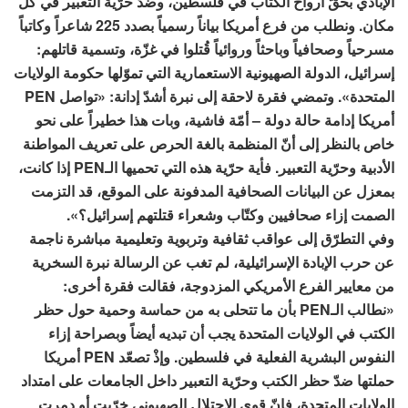
الإبادي بحقّ أرواح الكتّاب في فلسطين، وضدّ حرّية التعبير في كلّ
مكان. ونطلب من فرع أمريكا بياناً رسمياً بصدد 225 شاعراً وكاتباً
مسرحياً وصحافياً وباحثاً وروائياً قُتلوا في غزّة، وتسمية قاتلهم:
إسرائيل، الدولة الصهيونية الاستعمارية التي تموّلها حكومة الولايات
المتحدة». وتمضي فقرة لاحقة إلى نبرة أشدّ إدانة: «تواصل PEN
أمريكا إدامة حالة دولة – أمّة فاشية، وبات هذا خطيراً على نحو
خاص بالنظر إلى أنّ المنظمة بالغة الحرص على تعريف المواطنة
الأدبية وحرّية التعبير. فأية حرّية هذه التي تحميها الـPEN إذا كانت،
بمعزل عن البيانات الصحافية المدفونة على الموقع، قد التزمت
الصمت إزاء صحافيين وكتّاب وشعراء قتلتهم إسرائيل؟».
وفي التطرّق إلى عواقب ثقافية وتربوية وتعليمية مباشرة ناجمة
عن حرب الإبادة الإسرائيلية، لم تغب عن الرسالة نبرة السخرية
من معايير الفرع الأمريكي المزدوجة، فقالت فقرة أخرى:
«نطالب الـPEN بأن ما تتحلى به من حماسة وحمية حول حظر
الكتب في الولايات المتحدة يجب أن تبديه أيضاً وبصراحة إزاء
النفوس البشرية الفعلية في فلسطين. وإذْ تصعّد PEN أمريكا
حملتها ضدّ حظر الكتب وحرّية التعبير داخل الجامعات على امتداد
الولايات المتحدة، فإنّ قوى الاحتلال الصهيوني خرّبت أو دمرت