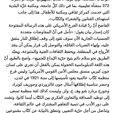
372 منشأة تعليمية، بما في ذلك كلّ جامعة، ومكتبة غزّة البلدية
التي خدمت كمركز ثقافي ومكتبة للأطفال. هذا إلى جانب
استهداف الفنانين والشعراء والكتّاب».
الفاضح أنّ ردّ قيادة الفرع الأمريكي على هذه الرسالة المفتوحة
كان إصدار بيان يقول: «نأمل في أنّ المفاوضات متعددة
الجنسيات الجارية الآن سوف تقود إلى وقف إطلاق للنار متفق
عليه، وإنهاء الضربات القاتلة، والتوصل إلى قرار يمكن أن ينقذ
الأرواح في المنطقة، ويحفظ الثقافات الغنية والمتنوعة، ويعبّد
الطريق نحو سلام دائم يتيح حرّية الإبداع للجميع». واضح بالطبع، أنّ
هذه اللغة الدبلوماسية الخجولة يمكن بالفعل أن تجري على لسان
جون كيربي منسق مجلس الأمن القومي الأمريكي؛ وليس فرع
منظمة كتّاب عالمية يعود تأسيسها إلى سنة 1921 في لندن،
وحضر مناسبة إطلاقها أمثال جون غالزورذي وجوزيف كونراد
وجورج برنارد شو وهـ. ج. ولز. وليست كذلك لغة منظمة تسعى
إلى توطيد الصداقة والتعاون الفكري بين الكتّاب أينما كانوا، وتشدد
على دور الأدب في تنمية التفاهم المشترك في عالم الثقافة،
وتناضل من أجل حرّية التعبير، وتنطق بالنيابة عن كتّاب مقموعين