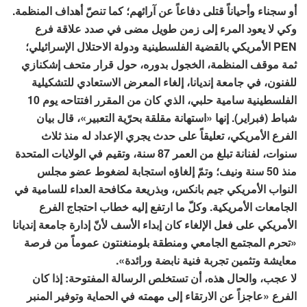
أو سجناء وأحياناً قتلى دفاعاً عن آرائهم؛ كما تنصّ أهداف المنظمة.
وكي لا يعود المرء إلى زمن طويل مضى في صدد علاقة فرع
PEN الأمريكي بالقضية الفلسطينية ودولة الاحتلال الإسرائيلي؛
ثمة موقف المنظمة، الخجول بدوره، حول قرار متحف إشكنازي
للفنون، في جامعة إنديانا، إلغاء المعرض الاستعادي للتشكيلية
الفلسطينية سامية حلبي، الذي كان من المقرر افتتاحه يوم 10
شباط (فبراير). إنها «استهانة مقلقة بحرّية التعبير»، قال بيان
الفرع الأمريكي، تعليقاً على حدث يجري الإعداد له منذ ثلاث
سنوات، لفنانة تبلغ من العمر 87 سنة، وتقيم في الولايات المتحدة
منذ 50 سنة ونيف؛ وتمّ إلغاؤه استجابة لضغوط عضو مجلس
النواب الأمريكي جيم بانكس، وبذريعة مكافحة العداء للسامية في
الجامعات الأمريكية. وكلّ ما ارتفع إليه خطاب احتجاج الفرع
الأمريكي على فعل الإلغاء كان إبداء الأسف لأنّ إدارة جامعة إنديانا
«تحرم المجتمع الجامعي ومنطقة بلومنغنتون عموماً من فرصة
معايشة وتثمين تجربة فنية نابضة ورائدة».
لا عجب، والحال هذه، أن تستخلص الرسالة المفتوحة: إذا كان
الفرع «عاجزاً عن الارتقاء إلى مهمته في الحماية وتوفير المنبر