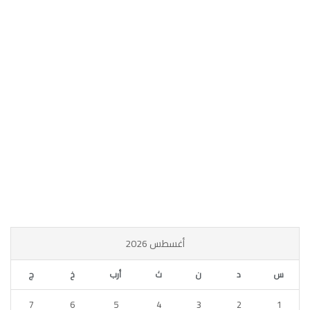
أغسطس 2026
س
د
ن
ث
أرب
خ
ج
7
6
5
4
3
2
1