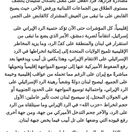
مصادرة قرارها، فردّ الفعل على مقتل باسكال سليمان يكشف
مستوى الطلاق بين الجماعات اللبنانية ورفض الآخر، حيث يصبح
القابض على ما تبقى من العيش المشترك كالقابض على الجمر.
إقليمياً، كل المؤشرات حتى الآن تؤكد حتمية الرد الإيراني على
إسرائيل، انتقاماً لضربة دمشق، الأمر الذي يضع ما تبقى من
استقرار في لبنان والمنطقة على كفّ الرد، وما يزيد المخاطر
الإقليمية تلميح الولايات المتحدة إلى إمكانية انخراطها في الرد
الإسرائيلي على الانتقام الإيراني، وهذا يكفي تل أبيب ويدفعها بعد
رفع الضغوط الأميركية عنها إلى توسيع المواجهة إقليمياً وتحويلها
مباشرةً مع إيران على الرغم مما تحمله من عواقب إقليمية وخيمة
على الجميع، ليصبح لبنان دولةً وشعباً رهينة الرد الإسرائيلي على
الرد الإيراني، واحتمالية توسيع المواجهة على الحدود الجنوبية أو
في الجولان المحتل، إذ سيصبح لبنان تحت تأثير عاملين: الأول
حجم انخراط «حزب الله» في الرد الإيراني وما سيتلقاه من الرد
على الرد، والآخر جحم التدخل الأميركي من جهة، ومن جهة أخرى
رفع قيوده التي وضعها على تل أبيب فيما يخص جبهة لبنان.