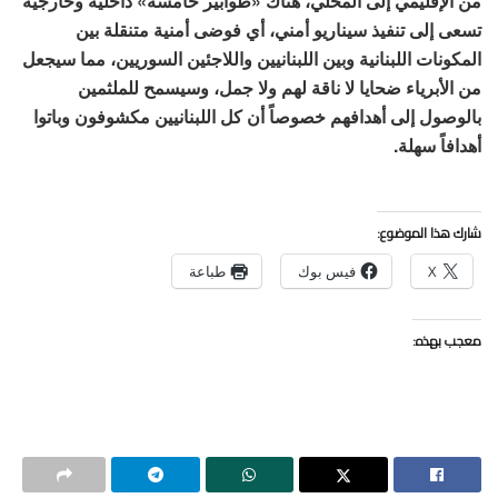
من الإقليمي إلى المحلي، هناك «طوابير خامسة» داخلية وخارجية
تسعى إلى تنفيذ سيناريو أمني، أي فوضى أمنية متنقلة بين
المكونات اللبنانية وبين اللبنانيين واللاجئين السوريين، مما سيجعل
من الأبرياء ضحايا لا ناقة لهم ولا جمل، وسيسمح للملثمين
بالوصول إلى أهدافهم خصوصاً أن كل اللبنانيين مكشوفون وباتوا
أهدافاً سهلة.
شارك هذا الموضوع:
X
فيس بوك
طباعة
معجب بهذه: