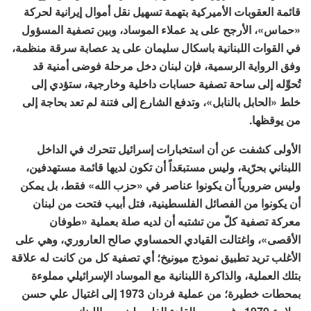
قائمة العقوبات الأميركية بتهمة تسهيل نقل أموال إيرانية لحركة
«حماس»، الأرجح على يد عملاء الموساد، وبين تصفية المسؤول
في القوات اللبنانية باسكال سليمان على يد عصابة سرقة منظمة،
وفق الرواية الرسمية، فإن لبنان دخل مرحلة فوضى أمنية قد
تُحوِّله إلى ساحة تصفية حسابات داخلية وخارجية، ستؤدي إلى
خلط «الحابل بالنابل»، وتدفع الشارع إلى فتنة لم تعد بحاجة إلى
من يوقظها.
الأولى كشفت عن أن استخبارات إسرائيل تتحرك في الداخل
اللبناني بحرّية، وليس مستبعَداً أن تكون لديها قائمة مستهدفين،
وليس ضرورياً أن يكونوا عناصر في «حزب الله» فقط، بل يمكن
أن يكونوا من الفصائل الفلسطينية، فتل أبيب فتحت من لبنان
معركة تصفية كلّ من تشتبه أن لديه صلة بعملية «طوفان
الأقصى»، واغتالت القيادي الحمساوي صالح العاروري، وهي على
الأغلب تريد تطبيق نموذج ميونيخ؛ أي تصفية كل من كانت له علاقة
بتلك العملية، والذاكرة اللبنانية مع الموساد الإسرائيلي مملوءة
بمحطات خطيرة؛ من عملية فردان 1973 إلى اغتيال علي حسن