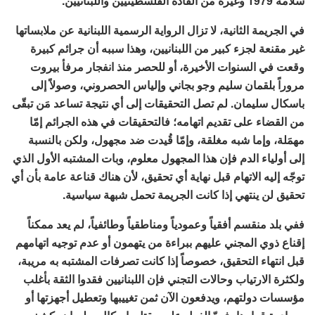
سلامة 1979 وغيره من القادة الفلسطينيين واللبنانيين.
في الجريمة الثانية، لا تزال الرواية الرسمية اللبنانية عن ملابساتها
غير مقنعة لجزء كبير من اللبنانيين، وهذا سببه أن جرائم كبيرة
وقعت في السنوات الأخيرة، أو للحصر منذ انفجار مرفأ بيروت
مروراً بلقمان سليم وجو بجاني وإلياس الحصروني، وصولاً إلى
باسكال سليمان. لم تصل التحقيقات إلى أي نتيجة تساعد مَن تبقّى
من القضاء على تقديم اتهامه؛ فالتحقيقات في هذه الجرائم إمّا
مهمَلة، وإما شبه مغلقة، وإمّا قُيدت ضد مجهول، ولكن بالنسبة
إلى أولياء الدم فإن هذا المجهول معلوم، وبات المشتبه الأول الذي
توجّه إليه الاتهام قبل نهاية أي تحقيق، لأن هناك قناعة عامة بأن أي
تحقيق لن ينتهي إذا كانت الجريمة تحمل شبهة سياسية.
ففي بلد منقسم أفقياً وعمودياً ومناطقياً وطائفياً، لم يعد ممكناً
إقناع ذوي المجني عليهم ببراءة من يتهمون أو عدم توجيه اتهامهم
قبل انتهاء التحقيق، خصوصاً إذا كانت تصرفات المشتبه به مريبة،
ولكثرة الارتياب وحالات التجني فإن اللبنانيين فقدوا الثقة بأغلب
مؤسسات دولتهم، ويدفعون الآن ثمن تغييبها وتعطيل أجهزتها أو