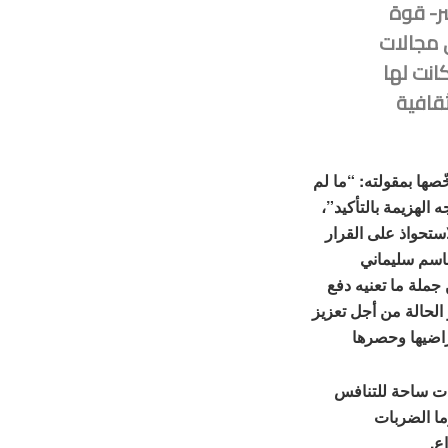
ر- قوة
 مجالات
انت لها
ثقافية
ّصها بمقولته: “ما لم
 الهزيمة بالتأكيد”،
الاستحواذ على القرار
اسم سليماني
جملة ما تعنيه دفع
 الحالة من أجل تعزيز
أراضيها وحصرها
غدت ساحة للتنافس
وما الضربات
ع.