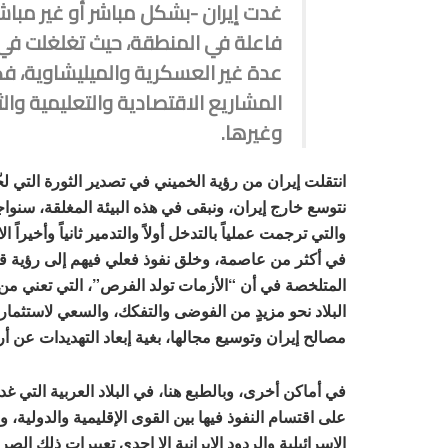
غدت إيران -بشكل مباشر أو غير مباش
فاعلة في المنطقة، حيث تغلغلت في
عدة غير العسكرية والميليشاوية، فك
المشاريع الاقتصادية والتعليمية وال
وغيرها.
انتقلت إيران من رؤية الخميني في تصدير الثورة التي لخ
نتوسع خارج إيران، ونبقى في هذه البيئة المغلقة، سنواجه
والتي ترجمت عملياً بالتدخل أولاً والتدمير ثانياً وأخيراً 
في أكثر من عاصمة، وخلق نفوذ فعلي فيهم إلى رؤية ق
المتلخصة في أن “الأزمات تولد الفرص”، التي تعني من 
البلاد نحو مزيدٍ من الفوضى والتفكك، والسعي لاستثمار
مصالح إيران وتوسيع مجالها، بغية إبعاد التهديدات عن 
في أماكن أخرى، وبالطبع هنا، في البلاد العربية التي 
على اقتسام النفوذ فيها بين القوى الإقليمية والدولية، 
الإسرائيلية والردود الإيرانية إلا إحدى تعبيرات ذلك الصرا