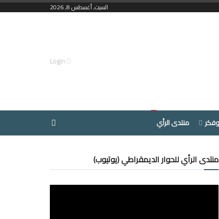
السبت, أغسطس 8, 2026
Login
وفكر
منتدى الرأي
منتدى الرأي للحوار الديمقراطي (يوتيوب)
مشغل
الفيديو