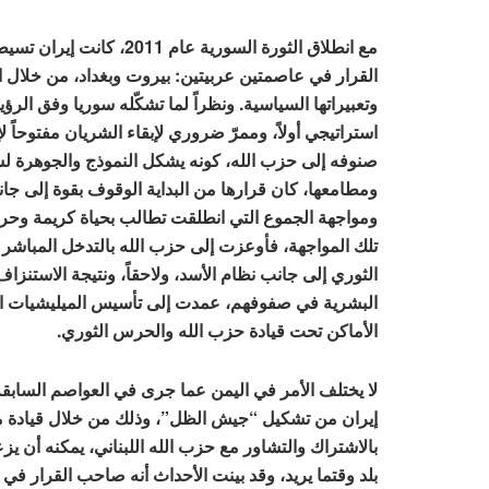
مع انطلاق الثورة السورية عام 2011،
القرار في عاصمتين عربيتين: بيروت وبغداد، من خلال 
وتعبيراتها السياسية. ونظراً لما تشكّله سوريا وفق الرؤي
استراتيجي أولاً، وممرّ ضروري لإبقاء الشريان مفتوحاً 
صنوفه إلى حزب الله، كونه يشكل النموذج والجوهرة لس
ومطامعها، كان قرارها من البداية الوقوف بقوة إلى جا
ومواجهة الجموع التي انطلقت تطالب بحياة كريمة وحرة
تلك المواجهة، فأوعزت إلى حزب الله بالتدخل المباش
الثوري إلى جانب نظام الأسد، ولاحقاً، ونتيجة الاستنزاف
البشرية في صفوفهم، عمدت إلى تأسيس الميليشيات ا
الأماكن تحت قيادة حزب الله والحرس الثوري.
لا يختلف الأمر في اليمن عما جرى في العواصم السابقة
إيران من تشكيل “جيش الظل”، وذلك من خلال قيادة 
بالاشتراك والتشاور مع حزب الله اللبناني، يمكنه أن يز
بلد وقتما يريد، وقد بينت الأحداث أنه صاحب القرار في ل