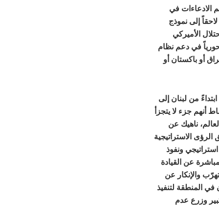
غم الادعاءات في
احقاً إلى نموذج
حتلال الأميركي
 حيث لعب دوراً محورياً في دعم نظام
اق أو باكستان أو
داءً من لبنان إلى
ط أنهم جزء لا يتجزأ
عالم، ناهيك عن
الرؤى الاستراتيجية
استراتيجي ونفوذ
مباشرة عن القيادة
تهرّب والإنكار عن
 في المنطقة لتنفيذ
بير وزرع عدم