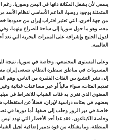
يسعى لأن يشغل المكانة ذاتها في اليمن وسوريا، رغم ال
المتمثلة بوجود روسيا، الداعم الأساسي لنظام الأسد م
من جهة أخرى، التي تعتبر اقتراب إيران من حدودها خطر
معه، وهو ما حول سوريا إلى ساحة للصراع بينهما، وفي 
لدول الخليج وإشرافه على الممرات البحرية التي تعد أح
العالمية.
وعلى المستوى المجتمعي، وخاصة في سوريا، نتيجة لل
المستويات في مناطق سيطرة النظام، تسعى إيران مس
إلى نشر التشيع بين الفئات الفقيرة من الناس، وهم النس
تقديم الفتات، سواء مالياً أو عبر مساعدات غذائية وغير
المعنوي الذي تغري به فئات الشباب للانخراط في ميليش
بعضهم في بعثات دراسية لإيران، فضلاً عن استقطاب 
خاصة في دير الزور وحلب إلى صفها. أما دورها في تصن
وخاصة الكبتاغون، فقد غدا أحد الأخطار التي تهدد لي
المنطقة، وما يشكله من قوة تدمير إضافية لجيل الشبا