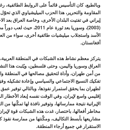
وبالطبع، كان التأسيس قائماً على الروابط الطائفية، ر
المقاومة والتحرير، هذا الحزب الميليشياوي الذي تحوّل ل
إيراني في تفتيت البلدان الأخرى، وخاصة العراق بعد الا
(2003)، وسوريا بعد ثورة عام 2011،
الأسد واستجلاب ميليشيات طائفية أخرى، سواء من العر
أفغانستان.
يتركز معظم نشاط هذه الشبكات في المنطقة العربية، ابت
العراق وسوريا واليمن، وحتى فلسطين، ويُثبت هذا النشا
من أمن طهران، وأداة لتحقيق مصالحها في المنطقة وال
تفكيك النسيج الاجتماعي والسياسي وإعادة تشكيله وفق 
لطهران بما يحقق استمرار نفوذها، وبالتالي توفير عمق 
إقليمي واسع لإيران، وفي الوقت نفسه إبعاد الأخطار ال
الإيرانية نتيجة ممارساتها، وتوفير نافذة لها تمكّنها من ال
مخاطر أفعالها، باختصار، غدت هذه الشبكات قوة لإيران
مشاريعها بأبسط التكاليف، ومكّنتها من ممارسة نفوذ ك
الاستقرار في جميع أرجاء المنطقة.