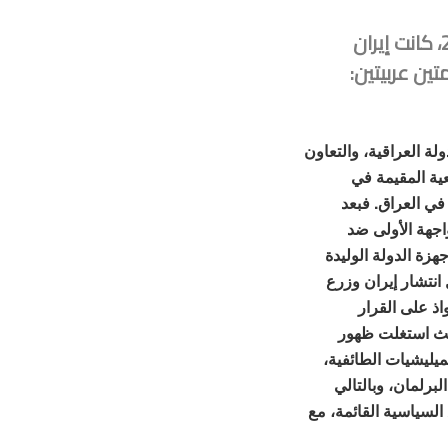
مع انطلاق الثورة السورية عام 2011، كانت إيران
ين عربيتين:
وتحطيم أجهزة الدولة العراقية، والتعاون
عية المقيمة في
 في العراق. فبعد
اجهة الأولى ضد
هزة الدولة الوليدة
انتشار إيران وزرع
اذ على القرار
يث استغلت ظهور
يليشيات الطائفية،
برلمان، وبالتالي
لسياسية القائمة، مع