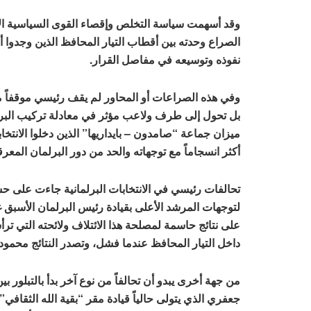
وقد أسهمت سياسة التخلص وإقصاء القوى السياسية الإص
الصراع وحدته بين أقطاب التيار المحافظ الذين وجدوا
نفوذه وتوسيعه في مفاصل القرار.
وفي هذه الصراعات أو المحاور لم يقف رئيسي موقفاً محايداً
بل تحول إلى طرف ولاعب مؤثر في معادلة تركيب الب
ميزان جماعة “صامدون – بايداريها” الذين دخلوا الانت
أكثر انسجاماً مع توجهاته والحد من دور البرلمان المعر
تحالفات رئيسي في الانتخابات البرلمانية جاءت على حسا
لتوجهات المرشد الأعلى بقيادة رئيس البرلمان الأسبق 
على نتائج حاسمة لمصلحة هذا الائتلاف ولائحته التي ترأ
داخل التيار المحافظ عندما فشل، وتصدر النتائج محمود
من جهة أخرى يبدو أن تحالفاً من نوع آخر بدأ بالتبلور 
جعفري الذي يتولى حالياً قيادة مقر “بقية الله الثقاف