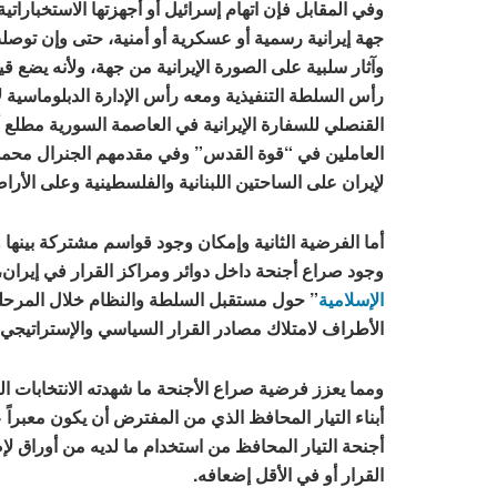
وفي المقابل فإن اتهام إسرائيل أو أجهزتها الاستخبارات
جهة إيرانية رسمية أو عسكرية أو أمنية، حتى وإن توصلت 
وآثار سلبية على الصورة الإيرانية من جهة، ولأنه يضع 
رأس السلطة التنفيذية ومعه رأس الإدارة الدبلوماسية
القنصلي للسفارة الإيرانية في العاصمة السورية مطلع
العاملين في “قوة القدس” وفي مقدمهم الجنرال محمد 
لإيران على الساحتين اللبنانية والفلسطينية وعلى الأرا
أما الفرضية الثانية وإمكان وجود قواسم مشتركة بينها و
وجود صراع أجنحة داخل دوائر ومراكز القرار في إيران
الإسلامية
” حول مستقبل السلطة والنظام خلال المرحل
الأطراف لامتلاك مصادر القرار السياسي والإستراتيجي 
ومما يعزز فرضية صراع الأجنحة ما شهدته الانتخابات ال
أبناء التيار المحافظ الذي من المفترض أن يكون معبرا
أجنحة التيار المحافظ من استخدام ما لديه من أوراق ل
القرار أو في الأقل إضعافه.