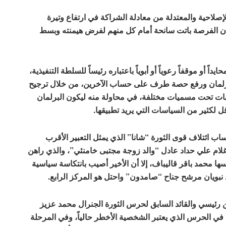
لاحية والمعتدلة من معادلة الشراكة في ارتفاع وتيرة
 أن الفرصة باتت سانحة أمام كل منهم لفرض هيمنته وبسط
 أو موقفاً رعوياً أو أبوياً باعتباره رئيساً للسلطة التنفيذية،
رلمان ورفع حصة طرف على حساب الآخرين، من خلال ترجيح
خابات تحت مسميات مختلفة، في محاولة منه ليكون البرلمان
قل لكثير من السياسات التي يريد تطبيقها.
ب ائتلاف قوى الثورة “شانا” الذي يمثل التعبير الأقرب
غلام علي حداد عادل “والد زوجة مجتبى خامنئي”، والذي راهن
سها محمد باقر قاليباف، إلا أن الأخير أصيب بانتكاسة سياسية
 نبويان مرشح جناح “صامدون” واحتل هو المركز الرابع.
بين رئيسي والقائد السابق لحرس الثورة الجنرال محمد عزيز
ي” في الحرس الذي يعتبر الشخصية الأخطر حالياً، وفي المرحلة