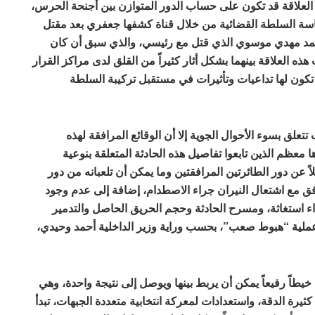
 العلاقة قد تكون على حساب الدور المتوازن بين أجنحة الحرس،
رئاسة السلطة القضائية من خلال قناة كشفها جعفري بعد مقتل
محمد مهدي موسوي الذي قتل مع رئيسي، والذي سبق أن كان
العلاقة بينهما بشكل أثار كثيراً من القلق لدى مراكز القرار
 تكون لها تداعيات وتأثيرات في مستقبل تركيبة السلطة
 تتعلق بسوء الأحوال الجوية إلا أن الوقائع المرافقة لهذه
ا معظم الذين تابعوا تفاصيل هذه الحادثة المتعلقة بنوعية
ً عن دور الطائرتين المرافقتين وما يمكن أن تلعبانه من دور
ق مع اشتعال النيران جراء الاصطدام، إضافة إلى عدم وجود
ء استغاثة، ومسرح الحادثة وحجم الحريق الحاصل والتدمير
عملية “هبوط صعب”، بحسب وراية وزير الداخلية أحمد وحيدي،
 خيطاً رفيعاً يمكن أن يربط بينها ويوصل إلى نتيجة واحدة، وهي
رة الدقة، واستعدادات لمعركة انتخابية متعددة الجبهات، تبدأ