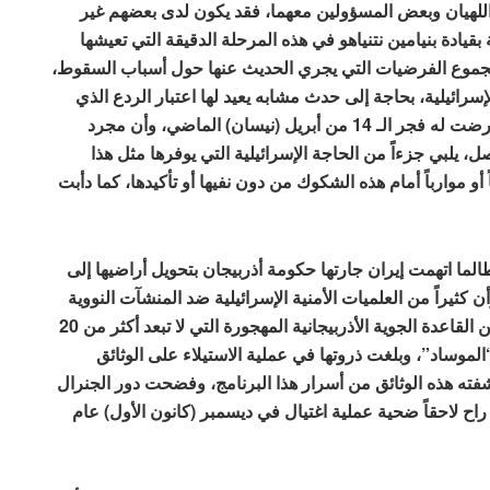
للهيان وبعض المسؤولين معهما، فقد يكون لدى بعضهم غير
قيادة بنيامين نتنياهو في هذه المرحلة الدقيقة التي تعيشها
 مجموع الفرضيات التي يجري الحديث عنها حول أسباب السقوط،
رائيلية، بحاجة إلى حدث مشابه يعيد لها اعتبار الردع الذي
تزعزع بعد الهجوم الإيراني الصاروخي والمسير الذي تعرضت له فجر الـ 14 من أبريل (نيسان) الماضي، وأن مجرد
 يلبي جزءاً من الحاجة الإسرائيلية التي يوفرها مثل هذا
أو موارباً أمام هذه الشكوك من دون نفيها أو تأكيدها، كما دأبت
الما اتهمت إيران جارتها حكومة أذربيجان بتحويل أراضيها إلى
 كثيراً من العلميات الأمنية الإسرائيلية ضد المنشآت النووية
الإيرانية قد انطلقت من الأراضي الأذربيجانية، وتحديداً من القاعدة الجوية الأذربيجانية المهجورة التي لا تبعد أكثر من 20
 “الموساد”، وبلغت ذروتها في عملية الاستيلاء على الوثائق
ته هذه الوثائق من أسرار هذا البرنامج، وفضحت دور الجنرال
راح لاحقاً ضحية عملية اغتيال في ديسمبر (كانون الأول) عام