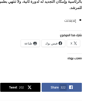
بالرئاسية وإمكان التجديد له لدورة ثانية، ولا تنتهي 
للمرشد.
إندبندنت
شارك هذا الموضوع:
X
فيس بوك
طباعة
معجب بهذه:
Tweet
202
Share
322