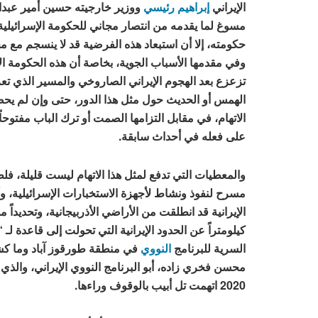
الإيراني
إبراهيم رئيسي
ووزير خارجيته حسين أمير عبدا
مسوغ لما يقدمه من انتصار مجاني للحكومة الإسرائيلية ب
حكومته، إلا أن استبعاد هذه الفرضية قد لا ينسجم مع
وفي مقدمها الأسباب الجوية، بخاصة أن هذه الحكومة الإس
الهمس أو الحديث حول مثل هذا الدور، حتى وإن لم يحصل،
الاتهام، في مقابل التزامها الصمت أو ترك الباب مفتوحاً 
على فعله في أحداث سابقة.
والمعطيات التي تدفع لمثل هذا الاتهام ليست قليلة، فلط
مسرح لنفوذ ونشاط لأجهزة الاستخبارات الإسرائيلية، وأن
كيلومتراً عن الحدود الإيرانية التي تحولت إلى قاعدة لـ
السرية للبرنامج
النووي
في منطقة طورقوز آباد وما كشف
محسن فخري زاده، أبو البرنامج النووي الإيراني، والذي 
2020 اتهمت تل أبيب بالوقوف وراءها.