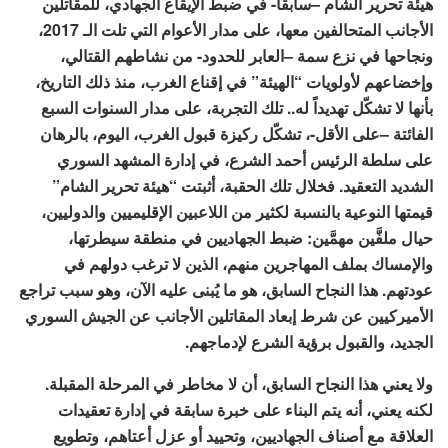
هيئة تحرير الشام –سابقاً- في ضبط الإيقاع الجهادي، للمقاتلين
الأجانب المتحالفين معها، على مدار الأعوام التي تلت الـ 2017،
ونجاحها في نزع سمة –العابر للحدود- من نشاطهم القتالي،
وإخضاعهم لأولويات “الهيئة” في إقناع الغرب، منذ ذلك التاريخ،
بأنها لا تشكّل تهديداً له.. تلك التجربة، على مدار السنوات السبع
الفائتة –على الأقل-، تشكّل ركيزة قبول الغرب، اليوم، بالرهان
على سلطة الرئيس أحمد الشرع، في إدارة المشهد السوري
الشديد التعقيد. فخلال تلك الحقبة، أثبتت “هيئة تحرير الشام”
قيمتها النوعية بالنسبة لكثير من اللاعبين الإقليميين والدوليين،
حيال ملفَّين مهمَّين: ضبط الجهاديين في منطقة سيطرتها،
والإمساك بملف المهاجرين منهم، الذين لا ترغب دولهم في
عودتهم. هذا النجاح السابق، هو ما يُبنى عليه الآن، وهو سبب تراجع
الأميركيين عن شرط إبعاد المقاتلين الأجانب عن الجيش السوري
الجديد، والقبول برؤية الشرع لإدماجهم.
ولا يعني هذا النجاح السابق، أن لا مخاطر في المرحلة المقبلة.
لكنه يعني، أنه يتم البناء على خبرة سابقة في إدارة تعقيدات
العلاقة مع أصناف الجهاديين، وتحييد أو عزل أعتاهم، وتطويع