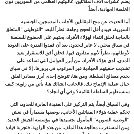
يضم عشرات آلاف المقاتلين، غالبيتهم العظمى من السوريين ذوي
الخلفية الجهادية، أيضاً.
أما الحديث عن منح المقاتلين الأجانب المدمجين، الجنسية
السورية، فيبدو أقل الحجج وجاهة، نظراً للبعد “التوطيني” المتعلق
بالحاجة لخلق انتماء لهؤلاء الأفراد، يحثهم على الخضوع للسلطة
في سياق محلي، لا عابر للحدود، بعد أن فقدوا القدرة على العودة
لأوطانهم، نظراً لأنهم مدانون فيها. فخلق أفق للاستقرار بعيد
المدى، لدى هؤلاء الأفراد، من أبرز العوامل التي تساعد على
تشذيب خلفيتهم الجهادية غير المرغوب في بروزها، إلا في سياق
يخدم مصالح السلطة. ومن هنا، تتوضح إحدى أبرز مصادر القلق
حيال عملية الإدماج تلك. فالجانب الشائك هنا، يأتي من زاوية: كيف
ستستغلهم السلطة القائمة؟ وفي أي اتجاه؟
وفي السياق أيضاً، يتم التركيز على العقيدة العابرة للحدود، التي
تحكم عقلية هؤلاء المقاتلين الأجانب، بوصفها مسماراً في نعش
“الوطنية السورية” المأمول تجسيدها في مؤسسة الجيش الجديد.
ومن المستغرب معالجة هذا الملف، من هذه الزاوية. فتجربة قيادة