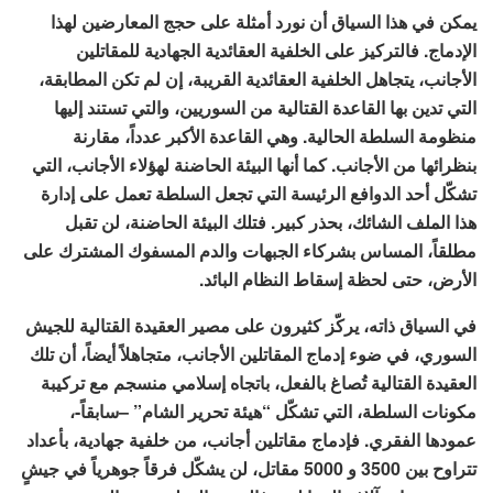
يمكن في هذا السياق أن نورد أمثلة على حجج المعارضين لهذا
الإدماج. فالتركيز على الخلفية العقائدية الجهادية للمقاتلين
الأجانب، يتجاهل الخلفية العقائدية القريبة، إن لم تكن المطابقة،
التي تدين بها القاعدة القتالية من السوريين، والتي تستند إليها
منظومة السلطة الحالية. وهي القاعدة الأكبر عدداً، مقارنة
بنظرائها من الأجانب. كما أنها البيئة الحاضنة لهؤلاء الأجانب، التي
تشكّل أحد الدوافع الرئيسة التي تجعل السلطة تعمل على إدارة
هذا الملف الشائك، بحذر كبير. فتلك البيئة الحاضنة، لن تقبل
مطلقاً، المساس بشركاء الجبهات والدم المسفوك المشترك على
الأرض، حتى لحظة إسقاط النظام البائد.
في السياق ذاته، يركّز كثيرون على مصير العقيدة القتالية للجيش
السوري، في ضوء إدماج المقاتلين الأجانب، متجاهلاً أيضاً، أن تلك
العقيدة القتالية تُصاغ بالفعل، باتجاه إسلامي منسجم مع تركيبة
مكونات السلطة، التي تشكّل “هيئة تحرير الشام” –سابقاً-،
عمودها الفقري. فإدماج مقاتلين أجانب، من خلفية جهادية، بأعداد
تتراوح بين 3500 و 5000 مقاتل، لن يشكّل فرقاً جوهرياً في جيشٍ