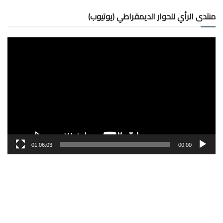
منتدى الرأي للحوار الديمقراطي (يوتيوب)
مشغل
الفيديو
01:06:03
00:00