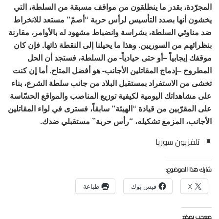
المجرّدة، بقدر ما ينطلقون من مواقف مسبقة من السلطة، التي
يخشون أنها بصدد التأسيس لرأس حربة “أصمّ” مستعد للانخراط
ضد مناوئي السلطة، بشراسة وانضباط مشهود له بالأوامر، مقارنة
بنظرائهم من السوريين. وهذا ما يحيلنا إلى النقطة ذاتها. فإن كان
موقفك إيجابياً –أو حتى حيادياً- من السلطة، فستجد أن الحل
المطروح –إدماج المقاتلين الأجانب- هو أفضل المتاح. أما إن كنت
تخشى من الاستفراد بمستقبل البلاد من جانب سلطة الشرع، بناء
على مشاهداتك اليومية لكيفية توزيع المناصب والمواقع الحسّاسة
على المقرّبين من قيادة “الهيئة” سابقاً، فسترى في لواء المقاتلين
الأجانب، المزمع تشكيله، “رأس حربة” مستقبلي ضدك.
تلفزيون سوريا
شارك هذا الموضوع:
X
فيس بوك
طباعة
معجب بهذه: