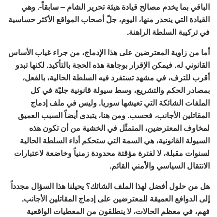
الباقي بما يخدم مصالح قيادة هيئة تحرير الشام – سابقاً-. وهي
القيادة التي ينحدر منها، اليوم، جلّ أصحاب المواقع الأكثر حساسية
في تركيبة السلطة الراهنة.
أما من زاوية المعترضين على هذا الإدماج، من جراء غياب الأساس
القانوني له. فيمكن الإقرار بوجاهة هذه الحجة بالتأكيد. لكنها تبدو
أقرب للترف، في مشهد تستفرد فيه السلطة الحالية، بالفعل،
بمصادر الحكم والتشريع، وسط سيولة قانونية جليّة في كل
الملفات الشائكة التي تعيشها سوريا. وليس في ملف إدماج
المقاتلين الأجانب، فحسب. ومن هنا، يتبدى أيضاً السبب العميق
لمخاوف المعترضين، المتمثّل في الخشية من أن تكون هذه
السيولة القانونية، هي السمة التي ستحكم أداء السلطة الحالية
لسنوات مقبلة، لا لفترة مؤقتة محدودة زمنياً وخاضعة لاعتبارات
الانتقال السياسي والأمني القائم.
هل من حلول أفضل لهذا الملف الشائك؟ يحيلنا هذا السؤال مجدداً
إلى الدوافع العميقة للمعترضين على إدماج المقاتلين الأجانب.
فهم، في معظم الحالات، لا ينطلقون من المعطيات الواقعية