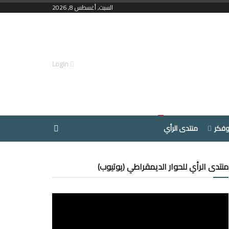
السبت, أغسطس 8, 2026
Login
وفكر
منتدى الرأي
منتدى الرأي للحوار الديمقراطي (يوتيوب)
مشغل
الفيديو