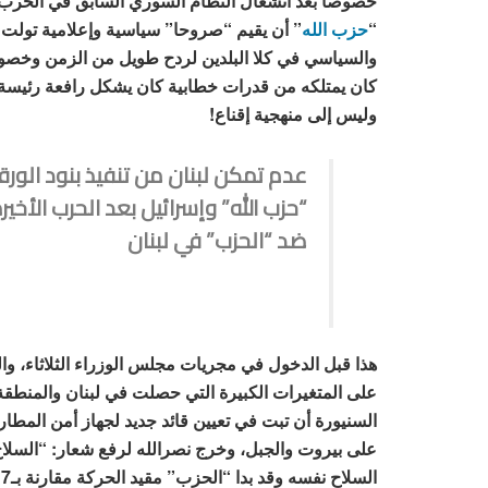
خصوصا بعد انشغال النظام السوري السابق في الحرب الأ
“
حزب الله
” أن يقيم “صروحا” سياسية وإعلامية تولت ا
والسياسي في كلا البلدين لردح طويل من الزمن وخصوصا
كان يمتلكه من قدرات خطابية كان يشكل رافعة رئيسة 
وليس إلى منهجية إقناع!
عدم تمكن لبنان من تنفيذ بنود الور
“حزب الله” وإسرائيل بعد الحرب الأخ
ضد “الحزب” في لبنان
هذا قبل الدخول في مجريات مجلس الوزراء الثلاثاء، وا
السنيورة أن تبت في تعيين قائد جديد لجهاز أمن المطا
على بيروت والجبل، وخرج نصرالله لرفع شعار: “السلاح 