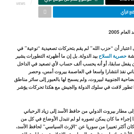
VIEWS
 الرأي
ام 2005
لى اعتبار أن “حزب الله” لم يقم بتحركات تصعيدية “نوعية” في
قشة
حصرية السلاح
بيد الدولة. بل إن ما أظهرته التطورات يشير
ن يفعل سابقا، أو أنه يحسب ألف حساب لأي تصعيد في الداخل
وم 7 مايو/أيار 2008. فالجيش اللبناني نفذ انتشارا واسعا في العاصمة بيروت أمس، وحصر
ية الجنوبية لبيروت، ولم يسمح لها بالعبور إلى سائر مناطق
ذا تطور لافت في سلوك الدولة والجيش مع هكذا تحركات يؤشر
 إلى مطار بيروت الدولي من حافظ الأسد إلى زياد الرحباني
ذا إجراء ما كان يمكن تصوره لو لم تتبدل الأوضاع في كل من
كان أكثر تعبيرا من سوريا عن “الإرث السياسي” لحافظ الأسد،