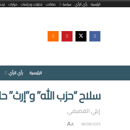
الرئيسية
رأي الرأي
سياسة
مقالات
تحليلات ودراسات
حوارات
ترجم
الرئيسية
رأي الرأي
سلاح “حزب الله” و”إرث” ح
إيلي القصيفي
06/08/2025
A
A