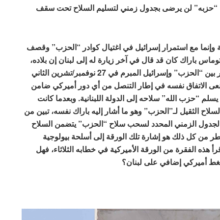
إن “حزبه” لن يرضى بجدول زمني لتسليم السلاح تحت سقف
 وإنما مع استمرار إسرائيل في اغتيال كوادر “الحزب” وقصف
اس باراك كان قد قال في آخر زيارة له إلى لبنان إن بلاده،
التي كان من المفترض أن تضمن تنفيذ وقف إطلاق النار بين “الحزب” وإسرائيل المبرم في 27 نوفمبر/تشرين الثاني
إنه نعى الاتفاق نفسه في إطار التنصل من أي دور أميركي ضامن
يسلم “حزب الله” سلاحه إلى الدولة اللبنانية. وبعدما كانت
لاح الثقيل لـ”الحزب” وهو ما أشار إليه باراك نفسه، تبين من
 أن الجدول الزمني المحدد لسحب سلاح “الحزب” يتضمن السلاح
خطر من كل ذلك هو إشارة تلك الورقة إلى أسلحة بيولوجية
أ هذه الفقرة من الورقة الأميركية في خطابه الثلاثاء، فهل
ضغط أميركي إضافي على لبنان؟