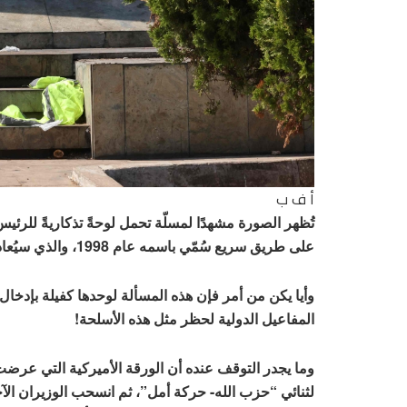
أ ف ب
على طريق سريع سُمّي باسمه عام 1998، والذي سيُعاد تسميته باسم الموسيقي الراحل زياد الرحباني
وأيا يكن من أمر فإن هذه المسألة لوحدها كفيلة بإدخال
المفاعيل الدولية لحظر مثل هذه الأسلحة!
وما يجدر التوقف عنده أن الورقة الأميركية التي عرضت عل
لثنائي “حزب الله- حركة أمل”، ثم انسحب الوزيران الآ