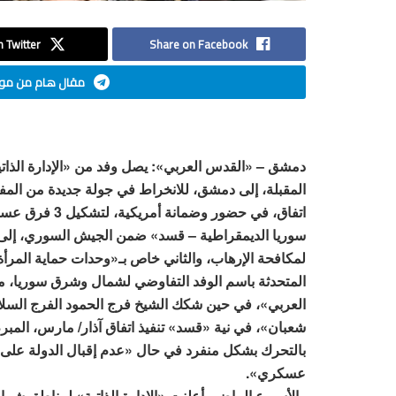
 Twitter
Share on Facebook
مقال هام من موق
دمشق – «القدس العربي»: يصل وفد من «الإدارة الذاتية
المقبلة، إلى دمشق، للانخراط في جولة جديدة من المفاو
اتفاق، في حضور وضمانة 
سوريا الديمقراطية – قسد» ضمن الجيش السوري، إلى 
لمكافحة الإرهاب، والثاني خاص بـ«وحدات حماية الم
المتحدثة باسم الوفد التفاوضي لشمال وشرق سوريا، مر
العربي»، في حين شكك الشيخ فرج الحمود الفرج السلام
شعبان»، في نية «قسد» تنفيذ اتفاق آذار/ مارس، المبرم
بالتحرك بشكل منفرد في حال «عدم إقبال الدولة على ا
عسكري».
والأسبوع الماضي أعلنت «الإدارة الذاتية» لمناطق شم