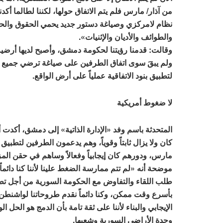
من آذار/ مارس فلم يتم الاتفاق حولها، لكننا لطالما أكد
نظام لامركزي وصياغة دستور جديد يحمي الحقوق والحر
والطوائف والأديان والإثنيات».
وقالت: قدمنا رؤيتنا لحكومة دمشق، وأصبح لديها أرضي
ولم يبقَ سوى اتفاق الطرفين على صياغة ترضي جميع ا
لتطبيق بنود الاتفاقية عملياً على أرض الواقع.
لا ضغوط أمريكية
المتحدثة باسم وفد «الإدارة الذاتية» إلى دمشق، أكدت 
كان ولا يزال ثابتاً وقوياً، وهم يدعمون الطرفين لتطبيق بن
مارس، ودورهم كان إيجابياً وفعالاً وساهم في حقن المز
موضحة أنه «لم تتم ممارسة الضغط علينا لأننا كنا دائما
طلب اللقاء والتفاوض مع الحكومة السورية من أجل تطبي
بأسرع وقت ممكن، وكنا دائماً نقدم طروحاتنا لواشنطن
الإيجابي والبناء لأننا على ثقة تامة بأن الدمج هو الحل 
وحدة الأراضي السورية وشعبها.