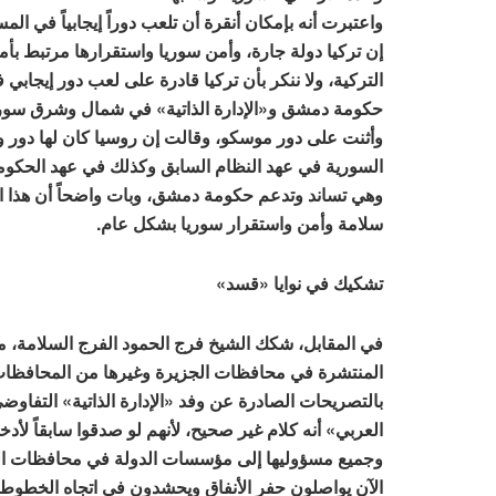
واعتبرت أنه بإمكان أنقرة أن تلعب دوراً إيجابياً في ال
إن تركيا دولة جارة، وأمن سوريا واستقرارها مرتبط بأم
التركية، ولا ننكر بأن تركيا قادرة على لعب دور إيجابي
حكومة دمشق و«الإدارة الذاتية» في شمال وشرق سوري
وأثنت على دور موسكو، وقالت إن روسيا كان لها دور و
السورية في عهد النظام السابق وكذلك في عهد الحكومة
وهي تساند وتدعم حكومة دمشق، وبات واضحاً أن هذا 
سلامة وأمن واستقرار سوريا بشكل عام.
تشكيك في نوايا «قسد»
في المقابل، شكك الشيخ فرج الحمود الفرج السلامة، م
المنتشرة في محافظات الجزيرة وغيرها من المحافظات،
بالتصريحات الصادرة عن وفد «الإدارة الذاتية» التفاوض
العربي» أنه كلام غير صحيح، لأنهم لو صدقوا سابقاً لأدخ
وجميع مسؤوليها إلى مؤسسات الدولة في محافظات الج
الآن يواصلون حفر الأنفاق ويحشدون في اتجاه الخطوط 