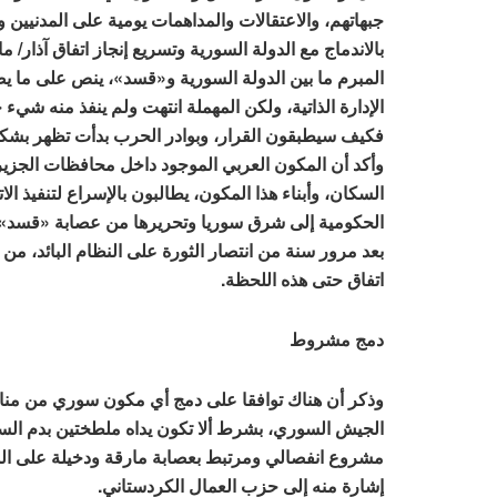
جبهاتهم، والاعتقالات والمداهمات يومية على المدنيين 
بالاندماج مع الدولة السورية وتسريع إنجاز اتفاق آذار/ م
المبرم ما بين الدولة السورية و«قسد»، ينص على ما 
الإدارة الذاتية، ولكن المهملة انتهت ولم ينفذ منه شيء
فكيف سيطبقون القرار، وبوادر الحرب بدأت تظهر ب
وأكد أن المكون العربي الموجود داخل محافظات الجزير
السكان، وأبناء هذا المكون، يطالبون بالإسراع لتنفيذ ال
الحكومية إلى شرق سوريا وتحريرها من عصابة «قسد» ب
بعد مرور سنة من انتصار الثورة على النظام البائد، من 
اتفاق حتى هذه اللحظة.
دمج مشروط
وذكر أن هناك توافقا على دمج أي مكون سوري من م
الجيش السوري، بشرط ألا تكون يداه ملطختين بدم السو
مشروع انفصالي ومرتبط بعصابة مارقة ودخيلة على ا
إشارة منه إلى حزب العمال الكردستاني.