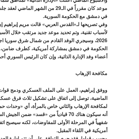
موعد كان مقرراً في الـ29 من الشهر الما
في دمشق مع الحكومة السورية.
وفي تصريحها لـ«القدس العربي» قالت مريم إبراهيم إن
لأسباب تقنية، وتم تحديد موعد جديد مرتقب خلال الأسب
2026، وسيجري الوفد القادم من شمال شرق سوريا ا
الحكومة في دمشق بمشاركة أمريكية، كطرف ضامن، 
أعضاء وفد الإدارة الذاتية، وإن كان الرئيس السوري أ
مكافحة الإرهاب
ووفق إبراهيم، العمل على الملف العسكري ودمج قوات
الماضية، توصل إلى اتفاق على تشكيل ثلاث فرق عسكري
لمكافحة الإرهاب والثاني خاص بالمرأة، أي «وحدات حم
أنه سيكون هناك 70 قيادياً من «قسد» ضمن الج
شفهياً في المرحلة الأولى للمفاوضات، لكنه سيصبح اتفاق
أمريكية في اللقاء المقبل.
وحسب قولها، فقد جرى التوافق على أن تتم إدارة ال