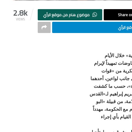
2.8k
Share on
موضوع هام من موقع الرأي
VIEWS
ع الرأي
» خلال الأيام
ضات تمهيداً لإبرام
أمريكية، لتشكيل 3 فرق عسكرية من «قوات
جانب لواءين، أحدهما
رأة»، حسب ما كشفت
يم إبراهيم لـ«القدس
ة، من قبيلة «البو
 مع الحكومة، مهدداً
لقيام بأي إجراء
ال وشرق سوريا، تأجيل