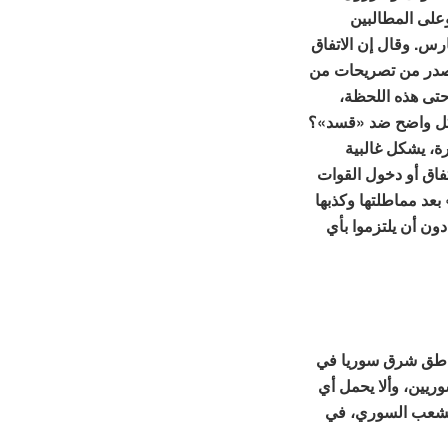
وعلى المطالبين
ارس. وقال إن الاتفاق
يصدر من تصريحات من
 حتى هذه اللحظة،
شكل واضح ضد «قسد»؟
ة، يشكل غالبية
اتفاق أو دخول القوات
عد مماطلتها وكذبها
دون أن يلتزموا بأي
ناطق شرق سوريا في
ريين، وألا يحمل أي
لشعب السوري، في