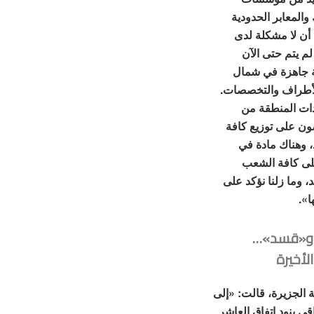
المعابر الحدودية
أن لا مشكلة لدى
لم يتم حتى الآن
صة جاهزة في شمال
لأطراف والتخصصات.
دات المنطقة من
ون على توزيع كافة
، وهناك مادة في
على كافة الشعب
، وما زلنا نؤكد على
ا».
 و«قسد»…
لأخيرة
 الجزيرة، قالت: «إلى
اقي بنود اتفاق العاشر