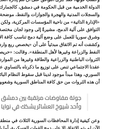
الدولة الخدمية من قبل الحكومة في دمشق، كالجمارك و
والسجلات المدنية والهجرة والجوازات والنفط، موضحة 
«الإدارة الذاتية» من ناحية المؤسسات المركزية، ولكن 
التوافق على آلية الدمج، مشيرةً إلى وجود لجان مخت
وشرق سوريا للعمل على وضع آلية دمج تناسب كافة ا
وكشفت أنه تم الاتفاق مبدئياً على أن «يخصص ربع وار
النفط والزراعة وغيرها لأهل المنطقة». وقالت: «حريص
الثروات الباطنية والزراعية والطاقة وغيرها من الموارد
عقدنا الاجتماعي تنص على توزيع ما ذكرناه بالتساوي 
السوري، وهذا مبدأ موجود لدينا قبل سقوط النظام البائد
أن هذه الثروات من حق كافة المناطق السورية وشعوبه
جولة مفاوضات مرتقبة بين دمشق
وأحد شيوخ العشائر يشكك في نوايا ا
وعن كيفية إدارة المحافظات السورية الثلاث في منطقة
الآن لم يتم الاتفاق إلا على دمج القوات العسكرية، أما ب