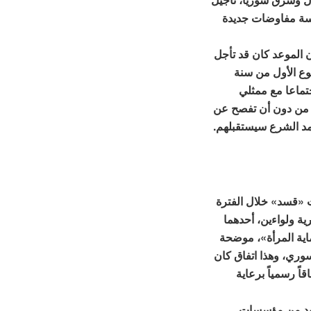
ضي لعقد جلسة مفاوضات جديدة
 الموعد كان قد تأجل
وع الأول من سنة
جتماعا مع ممثلي
من دون أن تفصح عن
حمد الشرع سيستقبلهم.
 «قسد» خلال الفترة
ة ولواءين، أحدهما
اية المرأة»، موضحة
يش السوري، وهذا اتفاق كان
اً رسمياً برعاية
عديد من مؤسسات