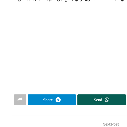
Share
Send
Next Post