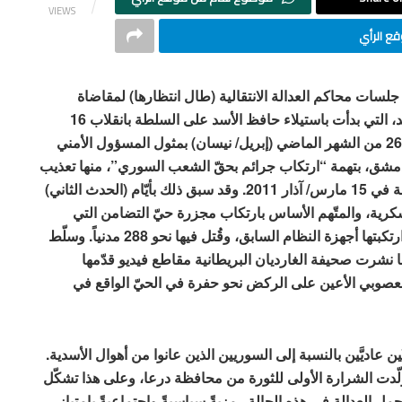
VIEWS
ع الرأي
 جلسات محاكم العدالة الانتقالية (طال انتظارها) لمقاضاة
متهمين بجرائم ضدّ السوريين في حقبة حكم عائلة الأسد، التي بدأت باستيلاء حافظ الأسد على السلطة بانقلاب 16
نوفمبر/ تشرين الثاني 1970. وكانت نقطة الانطلاق في 26 من الشهر الماضي (إبريل/ نيسان) بمثول المسؤول الأمني
شق، بتهمة “ارتكاب جرائم بحقّ الشعب السوري”، منها تعذيب
أطفال درعا قبل أيّام من اندلاع الثورة في تلك المحافظة في 15 مارس/ آذار 2011. وقد سبق ذلك بأيّام (الحدث الثاني)
رية، والمتّهم الأساس بارتكاب مجزرة حيّ التضامن التي
وقعت في 2013، وهي واحدة من أسوأ الانتهاكات التي ارتكبتها أجهزة النظام السابق، وقُتل فيها نحو 288 مدنياً. وسلّط
ذه المجزرة في إبريل/ نيسان 2022، عندما نشرت صحيفة الغارديان البريطانية مقاطع فيديو قدّمها
ن معصوبي الأعين على الركض نحو حفرة في الحيّ الواقع في
عاديَّين بالنسبة إلى السوريين الذين عانوا من أهوال الأسدية.
ولّدت الشرارة الأولى للثورة من محافظة درعا، وعلى هذا تشكّل
 العدالة في هذه الحالة رمزيةً سياسيةً واجتماعيةً بامتياز،