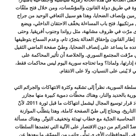
ل خطوة في طريق دولة القانون والمؤسّسات، ومن خلال فتح ملفّات
جرمين وإنصاف الضحايا، وهذا هو سبيل التعافي الوحيد من جراح
تكبيها. فتح باب المساءلة يخفّف الاحتقان الداخلي، ويضع
ى مرّت في ظروف مشابهة، مثل رواندا وجنوب أفريقيا. وحتى
طار القانون وإحقاق العدالة بتجرّد تام، وعدم السماح بتوظيفها
 وحده ما يساعد على إنصاف الضحايا، وطيّ صفحة الماضي الثقيل
تي مزّقت المجتمع السوري. والخلاصة أن تأثير المحاكمة على
ة إدارتها، ولماذا؟ وما تحتاجه سورية اليوم ليس محاكمات فقط،
 لا يُبنى على النسيان، ولا على الانتقام.
السلطة السورية، نظراً إلى تشعّبه وكثرة الانتهاكات والجرائم التي
ية بالحديد والنار، وهناك محطّات دموية كبيرة منها مجازر
حماة وحلب وتدمر في أثناء عهد الأسد الأب. وحسناً اتخاذ قرار توسيع المجال ليشمل انتهاكات ما قبل ثورة 2011، لأنّ
التاريخ، ويحتاج إلى طيّ الصفحة كاملة، وهذا يتطلّب الموازنة
 المحاسبة الجدّية مع خطاب تهدئة وتخفيف التوتّر. وهناك مسألة
ضدّ الجرائم من دون الاقتصار على الآلية التي تعتمدها السلطات
ي المحافظات الأخرى تولِّي جانبٍ من المهمّة، ما يبعدها عن