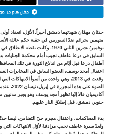
مقال هام من موق
حدثان مهمّان شهدتهما دمشق أخيراً. الأوّل، انعقاد أولى
السابق في درعا عاطف نجيب أمام محكمة الجنايات بدم
اعتقال أمجد يوسف، العضو السابق في المخابرات العسك
الضوء على ه
أكاديميان قالا إنّها تظهر أمجد يوسف وهو يجبر مدنيي
جنوبي دمشق، قبل إطلاق النار عليهم.
بدء المحاكمات، واعتقال مجرم حيّ التضامن، ليسا حدثَين 
وتُعدّ سيرة عاطف نجيب مرادفةً لأوّل الانتهاكات التي 
المحاكمة خطوةً ذات معان كبيرة في الوضع الراهن، وتحمل