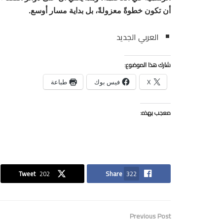
أن تكون خطوةً معزولةً، بل بداية مسار أوسع.
العربي الجديد
شارك هذا الموضوع:
X
فيس بوك
طباعة
معجب بهذه:
Tweet
202
Share
322
Previous Post