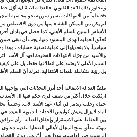
وتتجاوز بذلك البُعد القانوني. فالعدالة الانتقالية أوّ
55 عاماً من الانتهاكات، تسير سورية نحو محاسبة الم
لم يكن من الممكن الشفاء منها من دون الاقتصاص من مر
الأساس المتين للسلم الأهلي، كما حصل في بلدان أخر
تُحقّق العملية الهدف المنشود منها، يجب أن تبقى ضمن إ
سياسياً، ولا بتحويلها إلى عملية تصفية حسابات، وهذا
والأسود من جرّاء الانتهاكات الفظيعة لعهد آل الأسد ال
السلم الأهلي لا يعتمد على انطلاقها فقط، بل على كيفي
بل رؤية متكاملة للعدالة الانتقالية، تدرك أنّ السلم الأهلي
ملفّ العدالة الانتقالية أحد أبرز التحدّيات التي تواجهها 
ارتُكبت خلال أكثر من نصف قرن حكم فيها آل الأسد سور
البلد لا يزال يعيش كوابيس الأحداث الدموية البعيدة في 
بين الحفاظ على الاستقرار وإحقاق العدالة، وأن تترافق
مهمّة تتعلّق بفتح المجال لأهالي الضحايا لتقديم دعاوى 
الرسمية في العاصمة، وهذا يعني أنّ على دوائر القضاء ف