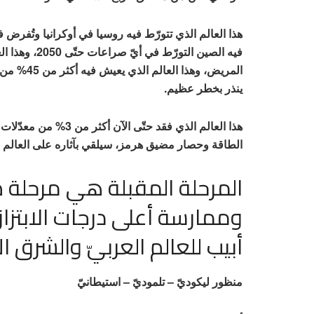
هذا العالم الذي تتورّط فيه روسيا في أوكرانيا وتُفرض 
فيه الصين التور
المريض، وهذ
ينذر بخطر عظيم.
الطاقة وحصار مضيق هرمز، سيلقي بآثاره على العالم ال
المرحلة المقبلة هي مرحلة
وممارسة أعلى درجات الابتزا
أبيب للعالم العربيّ والشرق 
منظور ليكوديّ – تلموديّ – استيطانيّ