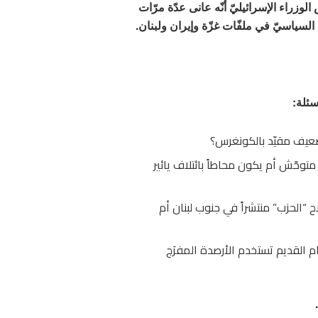
وزراء الإسرائيليّ أنّه عانى عدّة مرّات
لسياسيّ في ملفّات غزّة وإيران ولبنان.
سئلة:
عيف مقيّد بالكونغرس؟
متوحّش أم يكون محاطاً بائتلاف يائير
“الحزب” منتشراً في جنوب لبنان أم
م القديم تستخدم الأرصدة المفرَج