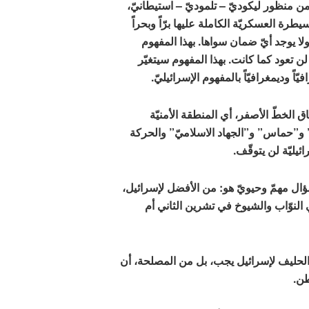
 من منظور ليكوديّ – تلموديّ – استيطانيّ،
طرة العسكريّة الكاملة عليها برّاً وبحراً
ولا يوجد أيّ ضمان سواها. بهذا المفهوم
 والجولان لن تعود كما كانت. بهذا المفهوم سيتغيّر
اً وديمغرافيّاً بالمفهوم الإسرائيليّ.
ّة داخل نطاق الخطّ الأصفر، أي المنطقة الأمنيّة
” و”حماس” و”الجهاد الاسلاميّ” والحركة
يليّة لن يتوقّف.
سؤال مهمّ وحيويّ هو: من الأفضل لإسرائيل،
 النوّاب والشيوخ في تشرين الثاني أم
يّ الحليف لإسرائيل يجب، بل من المصلحة، أن
طن.