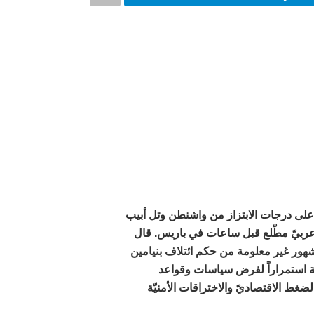
لى درجات الابتزاز من واشنطن وتل أبيب
عربيّ مطّلع قبل ساعات في باريس.
قال
د ترامب وشهور غير معلومة من حكم ائتلاف بنيامين
بلة استمراراً لفرض سياسات وقواعد
لضغط الاقتصاديّ والاختراقات الأمنيّة