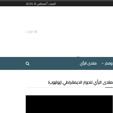
السبت, أغسطس 8, 2026
Login
وفكر
منتدى الرأي
منتدى الرأي للحوار الديمقراطي (يوتيوب)
مشغل
الفيديو