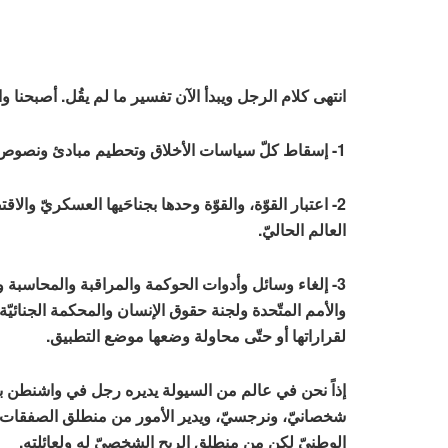
انتهى كلام الرجل ويبدأ الآن تفسير ما لم يقُل. أصبحنا و
1- إسقاط كلّ سياسات الأخلاق وتحطيم مبادئ ونصوص الشرعيّة الدوليّة.
2- اعتبار القوّة، والقوّة وحدها بجناحَيها العسكريّ وا
العالم الحاليّ.
3- إلغاء وسائل وأدوات الحوكمة والمراقبة والمحاسبة 
والأمم المتّحدة ولجنة حقوق الإنسان والمحكمة الجنائيّ
لقراراتها أو حتّى محاولة وضعها موضع التطبيق.
إذاً نحن في عالم من السيولة يديره رجل في واشنطن بل
شخصانيّ، ونرجسيّ، ويدير الأمور من منطلق الصفقات ال
الوطنيّ لكن من منطلق الربح الشخصيّ له ولعائلته.