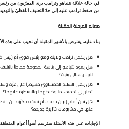
في حالة علاقة نتنياهو وترامب يرى المقرّبون من رئيس ال
من ضغط ترامب عليه إلى حدّ التعنيف اللفظيّ والتهديد ا
معالم المرحلة المقبلة
بناء عليه، يفترض بالأشهر المقبلة أن تجيب على هذه الأ
هل يكمل ترامب ولايته وهو رئيس قويّ أم رئيس ض
هل يعود نتنياهو إلى رئاسة الحكومة محاطاً بائتلاف 
لابيد ونفتالي بينيت؟
هل يبقى السلاح الحمساويّ مسيطراً على غزّة وسلاح 
يُصار إلى تجميدهما وضبطهما والسيطرة عليهما؟
هل نحن أمام إيران جديدة أم نسخة مكرّرة عن النظا
عنها في مشروعات شرّيرة جديدة؟
الإجابات على هذه الأسئلة سترسم أسوأ أعوام المنطقة.