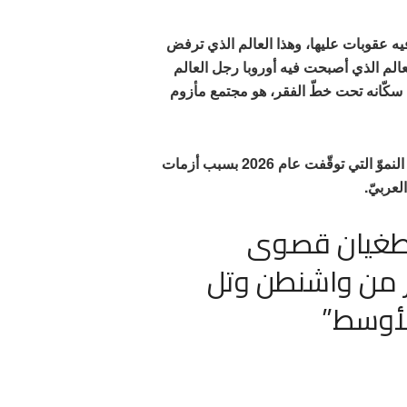
فيه عقوبات عليها، وهذا العالم الذي ترفض
ّط في أيّ صراعات حتّى 2050، وهذا العالم الذي أصبحت فيه أوروبا رجل العالم
ا العالم الذي يعيش فيه أكثر من 45% من سكّانه تحت خطّ الفقر، هو مجتمع مأزوم
هذا العالم الذي فقد حتّى الآن أكثر من 3% من معدّلات النموّ التي توقّفت عام 2026 بسبب أزمات
عربيّ.
 طغيان قصوى
ز من واشنطن وتل
الأوسط”