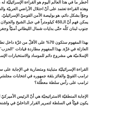
أخطر ما في هذا العالم اليوم هو القراءة الإسرائيليّة له
وهذه القراءة تعتمد على أنّ احتلال الأراضي العربيّة والسي
وجوّاً بشكل دائم، هو بوليصة الأمن القوميّ الإسرائيليّ، 
يمكن فهم أنّ الـ450 كيلومتراً في جبل الشيخ
جنوب لبنان كلّه حتّى بدايات شمال الليطاني أمنيّاً وجغرافيّ
بهذا المفهوم ستكون 70% على الأقلّ من غز
العازلة في غزّة. بهذا المفهوم مطاردة قيادات “الحزب
الإسلاميّة هي مشروع دائم للموساد والاستخبارات الإسرائ
القراءة الإسرائيليّة متباينة ومتضاربة في الإجابة على 
ترامب القويّ والفائز بثقة جمهوره في انتخابات مجلسَي
ترامب على رأس سلطة معطّلة؟
الإجابة المنطقيّة الاستراتيجيّة هي أنّ الرئيس الأميرك
يكون قويّاً في السلطة لتمرير القرار الداخليّ في واشن