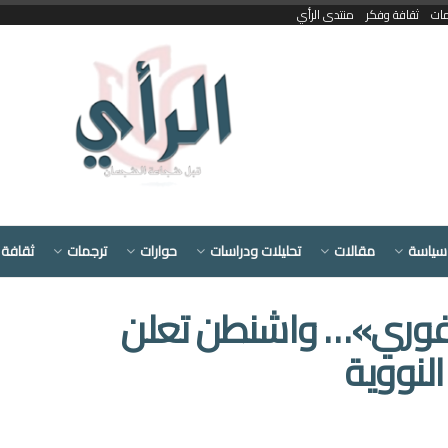
مات
ثقافة وفكر
منتدى الرأي
سياسة
مقالات
تحليلات ودراسات
حوارات
ترجمات
ثقافة 
 فوري»… واشنطن تعلن
النووية