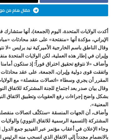
مقال هام من موق
أكدت الولايات المتحدة، اليوم (الجمعة)، أنها ستشارك ف
الإيراني، مؤكدة أنها «منفتحة» على عقد محادثات «مبا
وقال الناطق باسم الخارجية الأميركية نيد برايس «لا نتو
وإيران في إطار هذه العملية، لكن الولايات المتحدة منف
وأضاف «لا نتوقع تحقيق اختراق فوراً؛ إذ ستكون أمامنا 
واتفقت قوى دولية وإيران، الجمعة، على عقد محادثات ال
المقرر أن يجري وسطاء «اتصالات منفصلة» مع الولايات ا
وقال بيان صدر بعد اجتماع للجنة المشتركة للاتفاق الن
بشكل واضح إجراءات رفع العقوبات وتطبيق الاتفاق الن
المعنية».
وأضاف، أن الجهات المنسقة «ستكثّف اتصالات منفصلة 
المشتركة (التسمية الرسمية للاتفاق النووي) والولايات 
بالانضمام مجدداً إلى الاتفاق الذي انسحب منه الرئيس ا