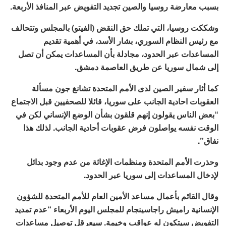
بسبب معارضة روسيا والصين تجديد التفويض عبر المنافذ الأربعة.
وشككت روسيا، التي تملك حق النقض (الفيتو) بالمجلس وتتحالف
مع رئيس النظام السوري، بشار الأسد، في أهمية تقديم
المساعدات عبر الحدود، مجادلة بأن المساعدات يمكن أن تصل
إلى شمال سوريا عن طريق العاصمة دمشق.
كما أثار سفير الصين لدى الأمم المتحدة تشانغ جون مسألة
العقوبات احادية الجانب على سوريا، قائلا للصحفيين قبل الاجتماع
“بعض الناس يقولون إنهم قلقون بشأن الوضع الإنساني لكن في
الوقت نفسه يواصلون فرض عقوبات أحادية الجانب. لذلك هذا
نفاق”.
وحذرت الأمم المتحدة ومنظمات الإغاثة من عدم وجود بدائل
لإدخال المساعدات إلى سوريا عبر الحدود.
وقال القائم بأعمال مساعد الأمين العام للأمم المتحدة للشؤون
الإنسانية راميش راجاسينجام للمجلس اليوم الأربعاء “عدم تمديد
التفويض سيتكون له عواقب وخيمة. سيعرقل توصيل مساعدات