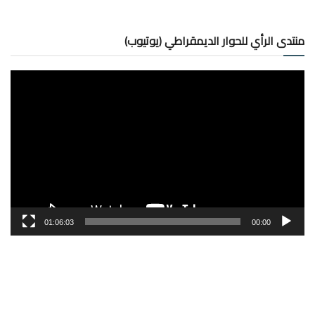
منتدى الرأي للحوار الديمقراطي (يوتيوب)
مشغل
الفيديو
01:06:03
00:00