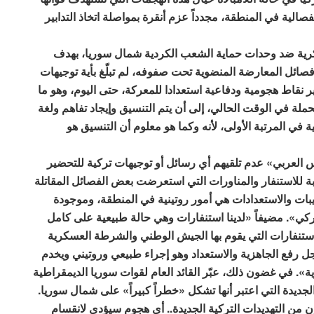
نفصالية في المنطقة، مجدداً عزم أنقرة بمواصلة اتخاذ التدابير
رية ضد وحدات حماية الشعب الكردية شمال سوريا، بهدف
فصائل المعارضة المنضوية تحت صفوفه، لم تبلّغ بأية توجيهات
ر نقاط هجومية ودفاعية استعدادا للمعركة، حتى اليوم، وهو ما
لة في الوقت الحالي، إلى أن يتم التنسيق وإيجاد تفاهم ولغة
في المرتبة الأولى، لأنه وكما هو معلوم أن التنسيق هو
لعربي» عدم تلقيهم أي رسائل أو توجيهات تركية للتحضير
ة للاستنفار والمناورات التي استعرضت بعض الفصائل المقاتلة
بات والاستعدادات هي أمور روتينية في المنطقة، وموجودة
ركي». مضيفاً «لدينا استنفارات وهي حالة طبيعية على كامل
استنفارات التي يقوم بها الجيش الوطني والشرطة العسكرية
ل رفع الجاهزية والاستعداد وهو إجراء طبيعي وروتيني ويخدم
». في غضون ذلك، عبّر القائد العام لقوات سوريا الديمقراطية
ديدة التي اعتبر أنها تشكل «خطراً كبيراً» على شمال سوريا.
من التهديدات التركية الجديدة.. أي هجوم سيؤدي لانقسام