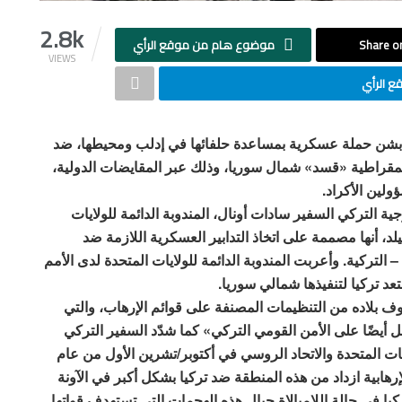
2.8k
Share on
موضوع هام من موقع الرأي
VIEWS
 الرأي
ا بشن حملة عسكرية بمساعدة حلفائها في إدلب ومحيطها، ضد
يمقراطية «قسد» شمال سوريا، وذلك عبر المقايضات الدولية،
لين الأكراد.
ة التركي السفير سادات أونال، المندوبة الدائمة للولايات
لد، أنها مصممة على اتخاذ التدابير العسكرية اللازمة ضد
 التركية. وأعربت المندوبة الدائمة للولايات المتحدة لدى الأمم
عد تركيا لتنفيذها شمالي سوريا.
ف بلاده من التنظيمات المصنفة على قوائم الإرهاب، والتي
 أيضًا على الأمن القومي التركي» كما شدّد السفير التركي
ايات المتحدة والاتحاد الروسي في أكتوبر/تشرين الأول من عام
 الإرهابية ازداد من هذه المنطقة ضد تركيا بشكل أكبر في الآونة
ركيا في حالة اللامبالاة حيال هذه الهجمات التي تستهدف قواتها