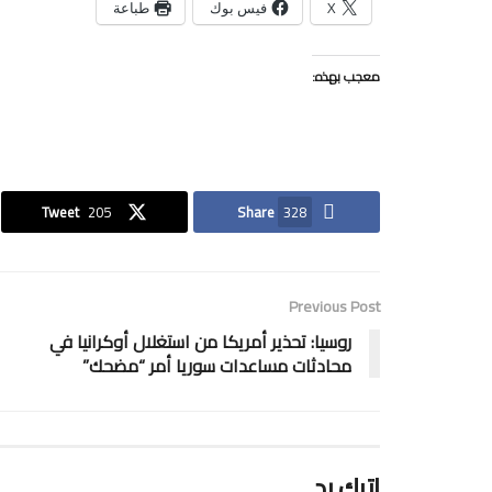
X
فيس بوك
طباعة
معجب بهذه:
Tweet
205
Share
328
Previous Post
روسيا: تحذير أمريكا من استغلال أوكرانيا في
محادثات مساعدات سوريا أمر “مضحك”
اترك رد