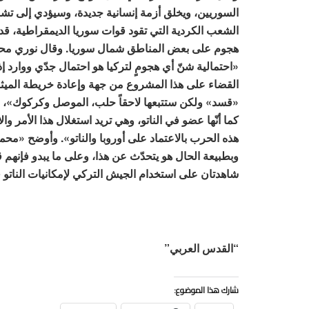
السوريين، ويخلق أزمة إنسانية جديدة، وسيؤدي إلى تش
الشعب الكردية التي تقود قوات سوريا الديمقراطية، 
هجوم على بعض المناطق شمال سوريا. وقال نوري محم
«احتمالية شنّ أي هجومٍ لتركيا هو احتمال جدّي ووارد إ
القضاء على هذا المشروع من جهة وإعادة خريطة الميث
«قسد» ولكن ستتبعها لاحقاً حلب، الموصل وكركوك»، حس
كما أنّها عضو في الناتو، وهي تريد استغلال هذا الأمر وا
هذه الحرب بالاعتماد على أوروبا والناتو». وأوضح «محم
وبطبيعة الحال هو يتحدّث عن هذا، وعلى ما يبدو فإنهم ق
شاهدتان على استخدام الجيش التركي لإمكانيات الناتو
“القدس العربي”
شارك هذا الموضوع: