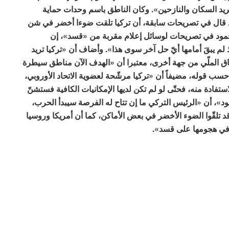
ريد السكان والنازحين». وكان الناطق باسم وحدات حماية
قد قال في تصريحات سابقة، أن تركيا تلقت ضوءا أخضر في شن
ود في تصريحات لوسائل إعلام مقربة من «قسد»، إن
ذ لم يبقَ أمامها أيّ حل آخر سوى هذا». وأضاف أن «تركيا تريد
اق الملّي من جهة أخرى، معتبرا أن «الهدف الآن مناطق سيطرة
ب قوله، مضيفاً أن «تركيا مرشّحة لعضوية الاتحاد الأوروبي،
لاستفادة منه، فحتّى لو لم تكن لديها الإمكانيات الكافية فستشنّ
ود»، أن «الرئيس التركي ما إن تتاح له الفرصة سيبدأ الحرب،
د تلقّوا الضوء الأخضر في بعض الأماكن، كما أن أمريكا وروسيا
 في هجومها على قسد».