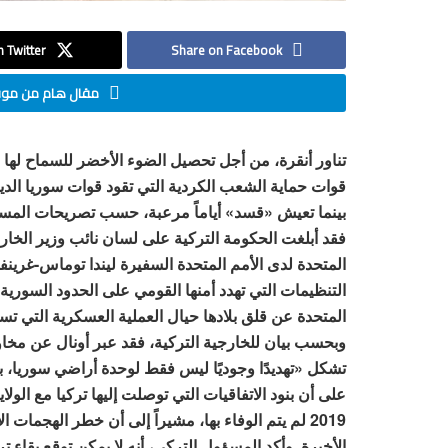
 Twitter
Share on Facebook
مقال هام من موقع
تناور أنقرة، من أجل تحصيل الضوء الأخضر للسماح له
قوات حماية الشعب الكردية التي تقود قوات سوريا الد
بينما تعيش «قسد» أياماً مرعبة، حسب تصريحات المسؤو
فقد أبلغت الحكومة التركية على لسان نائب وزير الخارجي
المتحدة لدى الأمم المتحدة السفيرة ليندا توماس-غرينفي
التنظيمات التي تهدد أمنها القومي على الحدود السورية –
المتحدة عن قلق بلادها حيال العملية العسكرية التي تست
وبحسب بيان للخارجية التركية، فقد عبر أونال عن مخاو
تشكل «تهديدًا وجوديًا ليس فقط لوحدة أراضي سوريا، بل
على أن بنود الاتفاقيات التي توصلت إليها تركيا مع الول
2019 لم يتم الوفاء بها، مشيراً إلى أن خطر الهجمات
الأخيرة. وأكد المسؤول التركي، أنه لا يمكن توقع بقاء ت