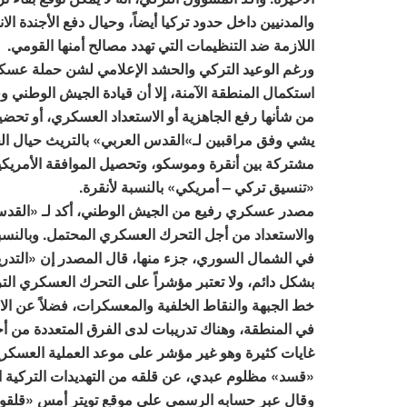
والمدنيين داخل حدود تركيا أيضاً، وحيال دفع الأجندة الا
اللازمة ضد التنظيمات التي تهدد مصالح أمنها القومي.
ورغم الوعيد التركي والحشد الإعلامي لشن حملة عسك
استكمال المنطقة الآمنة، إلا أن قيادة الجيش الوطني و
من شأنها رفع الجاهزية أو الاستعداد العسكري، أو تحضي
يشي وفق مراقبين لـ»القدس العربي» بالتريث حيال الحم
مشتركة بين أنقرة وموسكو، وتحصيل الموافقة الأمريكية 
«تنسيق تركي – أمريكي» بالنسبة لأنقرة.
مصدر عسكري رفيع من الجيش الوطني، أكد لـ «القدس ا
والاستعداد من أجل التحرك العسكري المحتمل. وبالنسب
في الشمال السوري، جزء منها، قال المصدر إن «التدري
بشكل دائم، ولا تعتبر مؤشراً على التحرك العسكري الت
خط الجبهة والنقاط الخلفية والمعسكرات، فضلاً عن ال
في المنطقة، وهناك تدريبات لدى الفرق المتعددة من أج
غايات كثيرة وهو غير مؤشر على موعد العملية العسكرية
«قسد» مظلوم عبدي، عن قلقه من التهديدات التركية الج
وقال عبر حسابه الرسمي على موقع تويتر أمس «قلقون 