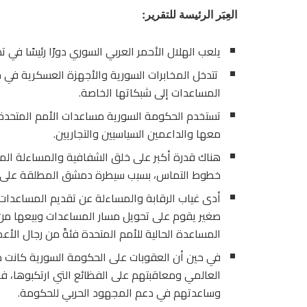
العِبَر الرئيسة للتقرير:
يلعب الهلال الأحمر العربي السوري دورًا رئيسًا في
تتدخل المخابرات السورية والأجهزة العسكرية في 
المساعدات إلى شبكاتها الخاصة.
تستخدم الحكومة السورية مساعدات الأمم المتحدة ل
معها والداعمين السياسيين والتجاريين.
هناك قدرة أكبر على خلق الشفافية والمساءلة المت
خطوط التماس، بسبب سيطرة دمشق المطلقة على ت
أدى غياب الرقابة والمساءلة عن تقديم المساعدات 
صغير يقوم على تحويل مسار المساعدات وبيعها من 
المساعدة الحالية للأمم المتحدة فئةً من رجال الأ
في حين أن العقوبات على الحكومة السورية كانت م
العالمي ومعاقبتهم على الفظائع التي ارتكبوها، فإ
وساعدتهم في دعم المجهود الحربي للحكومة.