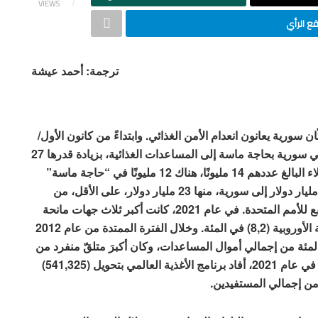
VIEWS
 الرأي
ترجمة: أحمد عيشة
ر بنحو 60 في المئة من سكّان سورية يعانون انعدام الأمن الغذائي. وابتداءً من كانون الأول/
ديسمبر، صرّحت الأمم المتحدة بأن 14 مليون شخص في سورية بحاجة ماسة إلى المساعدات الغذائية، بزيادة قدرها 27
في المئة، منذ كانون الأول/ ديسمبر 2020. ومن بين هؤلاء البالغ عددهم 14 مليونًا، هناك 12 مليونًا في “حاجة ماسة”
إلى المعونات. منذ عام 2011، قدّم المجتمع الدولي 40 مليار دولار إلى سورية، منها 23 مليار دولار، على الأقل، من
خلال برنامج المساعدات والمعونات متعدد الجوانب التابع للأمم المتحدة. في عام 2021، كانت أكبر ثلاث جهات مانحة
هي الولايات المتحدة (45,5)، وألمانيا (25,5)، والمفوضية الأوروبية (8,2) في المئة. وخلال الفترة الممتدة من عام 2012
20، تلقّى برنامج الغذاء العالمي (27,4) في المئة من إجمالي أموال المساعدات، وكان أكبرَ متلقّ منفرد من
تمويل الأمم المتحدة لخطة الاستجابة الإنسانية لسورية. في عام 2021، أفاد برنامج الأغذية العالمي بتحويل (541,325)