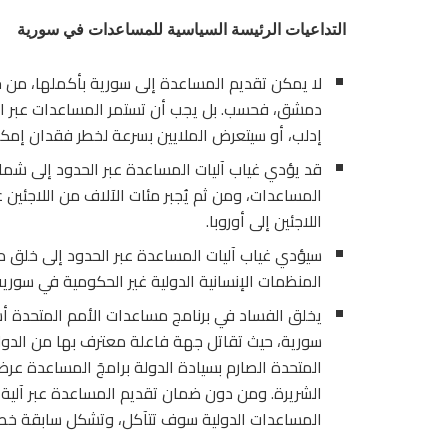
التداعيات الرئيسة السياسية للمساعدات في سورية
لا يمكن تقديم المساعدة إلى سورية بأكملها، من خل
دمشق، فحسب. بل يجب أن تستمر المساعدات عبر الح
إدلب، أو سيتعرض الملايين بسرعة لخطر فقدان إمكا
قد يؤدي غياب آليات المساعدة عبر الحدود إلى شم
المساعدات، ومن ثم يُجبر مئات الآلاف من اللاجئين 
اللاجئين إلى أوروبا.
سيؤدي غياب آليات المساعدة عبر الحدود إلى خلق مز
المنظمات الإنسانية الدولية غير الحكومية في سورية
يخلق الفساد في برنامج مساعدات الأمم المتحدة أس
سورية، حيث تقاتل جهة فاعلة معترف بها من الدولة 
المتحدة الصارم بسيادة الدولة برامجَ المساعدة عر
الشريرة. ومن دون ضمان تقديم المساعدة عبر آلية
المساعدات الدولية سوف تتآكل، وتشكل سابقة خطيرة