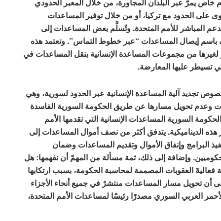
م خاص يمرّ عبر البلدان المجاورة، من خلال المعبر الحدودي
س الأمن رقم (2585) في باب الهوى على الحدود مع تركيا، أو من خلال توفير المساعدات
دعم المباشر للأمم المتحدة. وتُسلَّم بعض المساعدات إلى
 باسم إيصال المساعدات “عبر خطوط التماس”. وتعتمد هذه
 لغيرها من مجموعات المساعدة الإنسانية بنقل المساعدات في
ي تسيطر عليها المعارضة.
 بخصوص تجديد آلية المساعدة الإنسانية عبر الحدود لسورية، وهي
دات وعدم تحويل مسارها عن طريق الحكومة السورية الفاسدة
 الحكومة السورية المساعدات الإنسانية التي تقدمها الأمم
ر هذه الديناميكية. يتدفق أكثر من نصف أموال المساعدات إلى
فيذ البرامج وإنفاق الأموال وتقديم المساعدات وضمان
حكوميين. وإضافة إلى ذلك، ثمة مسألة من المهمّ أن نفهمها: هل
 فعاليةَ العقوبات المصممة لمحاسبة الحكومة، بسبب ارتكابها
ى أن تحويل مسار المساعدات منتشرٌ في جميع أنحاء الأجزاء
أحمر العربي السوري مصدرًا رئيسًا لمساعدات الأمم المتحدة،