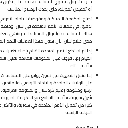
حدوث تحويل ممنهج للمساعدات، فيجب أن تكون هناك
أو تخفيض تمويله، حتى يحدث الإصلاح المناسب.
تحتاج الحكومة الأميركية ومفوضية الاتحاد الأوروبي 
تدقيق في عمليات الأمم المتحدة في لبنان، وخاصة 
هناك للمساعدات وأموال المساعدات. وينبغي معاقب
مدى صلاح لبنان، لأن يكون مركزًا لعمليات الأمم ا
إذا لم تستطع الأمم المتحدة القيام بإجراء تغييرات 
القيام بها، فيجب على الحكومات المانحة تقليل ال
بدلًا من ذلك.
إذا فشل التصويت في تموز/ يوليو على المساعدات عب
على الولايات المتحدة والاتحاد الأوروبي والمانحين
تركيا وحكومة إقليم كردستان والحكومة العراقية،
شرق سورية، بدلًا من التطبيع مع الحكومة السورية. 
كبير من تمويل الأمم المتحدة في سورية، والتركيز
الدولية الرئيسة.
1. مقدمة