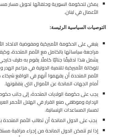
يمكن للحكومة السورية وحلفائها تحويل مسار مساعد
الأعمال في لبنان.
التوصيات السياسية الرئيسة:
ينبغي على الحكومة الأميركية ومفوضية الاتحاد الأو
مراجعة سياساتها بالكامل مع الأمم المتحدة، وكي
يشمل هذا تدقيقًا جنائيًا كاملًا يقوم به طرف خار
للوكالة الأميركية للتنمية الدولية في مزاعم الهدر 
الأمم المتحدة أن يفهموا أنهم في الواقع شركاء م
أمام الجهات المانحة عن الأموال التي ينفقونها.
يجب على حكومة الولايات المتحدة، إلى جانب حكو
الإدارة وموظفي صنع القرار في الهلال الأحمر العرب
لمسار المساعدات الإنسانية.
يجب على الدول المانحة أن تطالب الأمم المتحدة بمز
إذا لم تتمكن الدول المانحة من إجراء مراقبة مستق