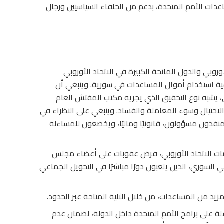
ات الأمم المتحدة، بدعم من الحلفاء السياسيين ورجال
روبي والدول المانحة الكبيرة في الاتحاد الأوروبي
فية استخدام أموال المساعدات في سورية. وينبغي أن
جي، يشبه نوع التحقيق الذي يجريه مكتب المفتش العام
والاحتيال وسوء المعاملة والفساد. وينبغي على النظراء في
نفذون مسؤولون، قانونيًا وماليًا، ويخضعون للمساءلة
مات الاتحاد الأوروبي، فرض عقوبات على أعضاء مجلس
ي السوري، الذين يلعبون دورًا مباشرًا في التحويل الجماعي
يد من المساعدات، من خلال الآلية المتاحة عبر الحدود.
لة على برامج الأمم المتحدة داخل الدولة، لضمان عدم