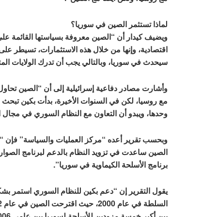
لماذا تستثمر الصين في سوريا؟
ويضيف كيدار أن “الصين معروفة بسياستها القائمة على 
اقتصادية، وإنها من خلال هذه الاستثمارات، تسيطر على 
سيحدث في سوريا، وبالتالي يجب أن تدرك الولايات المت
وأشارت مصادر دفاعية إسرائيلية إلى أن “الصين تحاول
مع روسيا، لكن في السنوات الأخيرة، بدأت بكين تبحث 
وحدها، ويبدو أن التعاون مع النظام السوري في مجال ا
وبحسب تقرير أعده “مركز العمليات والسياسة” فإن “هن
الصين ساعدت في تزويد النظام بالدعم لبرنامج الصواريخ
برنامج الأسلحة الكيماوية في سوريا”.
يقول التقرير إن “دعم بكين للنظام السوري استمر بشك
بين أكبر خمسة مزودين للأسلحة لسوريا بين عامي 2006 و2008″.