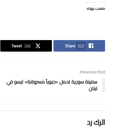
معجب بهذه:
Tweet
202
Share
323
Previous Post
سفينة سورية تحمل «حبوباً مسروقة» ترسو في
لبنان
اترك رد