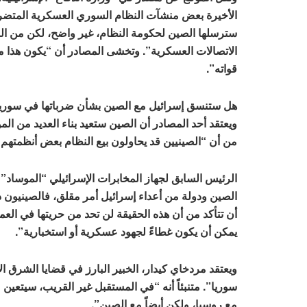
الأخيرة بعض منشآت النظام السوري العسكرية المتضررة 
سترسلها الصين لحكومة النظام، غير واضح، لكن من الم
الاتصالات العسكرية”. وتخشى المصادر أن “يكون هذا م
قواته”.
هل ستنسق إسرائيل مع الصين بشأن ضرباتها في سوري
ويعتقد أحد المصادر أن الصين ستعيد بناء العديد من الم
من أن “الصينيين قد يحاولون بيع النظام بعض أنظمتهم ال
الرئيس السابق لجهاز المخابرات الإسرائيلي “الموساد” 
الصين ودولة من أعداء إسرائيل أمر مقلق، فالصينيون 
أن تتأكد من أن هذه الحقيقة لن تحد من حريتها في العمل 
يمكن أن يكون غطاءً لجهود عسكرية أو استخبارية”.
ويعتقد مردخاي كيدار، الخبير البارز في قضايا الشرق ا
سوريا”. متنبئاً أنه “في المستقبل غير القريب، سيتعي
مع روسيا، ولكن أيضاً مع الصين”.