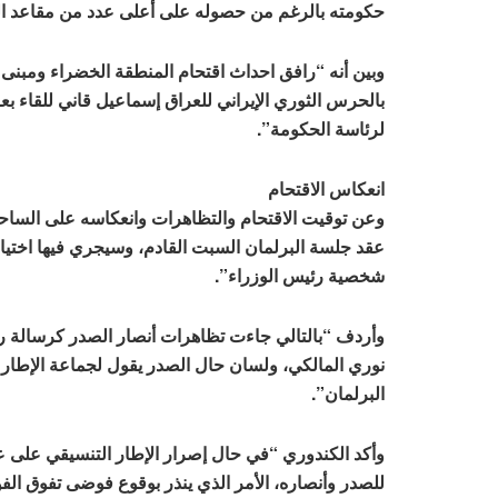
حكومته بالرغم من حصوله على أعلى عدد من مقاعد البر
وبين أنه “رافق احداث اقتحام المنطقة الخضراء ومبنى ا
بالحرس الثوري الإيراني للعراق إسماعيل قاني للقاء ب
لرئاسة الحكومة”.
انعكاس الاقتحام
وعن توقيت الاقتحام والتظاهرات وانعكاسه على الساحة 
عقد جلسة البرلمان السبت القادم، وسيجري فيها اختيار 
شخصية رئيس الوزراء”.
وأردف “بالتالي جاءت تظاهرات أنصار الصدر كرسالة 
نوري المالكي، ولسان حال الصدر يقول لجماعة الإطار 
البرلمان”.
وأكد الكندوري “في حال إصرار الإطار التنسيقي على عقد
للصدر وأنصاره، الأمر الذي ينذر بوقوع فوضى تفوق ا