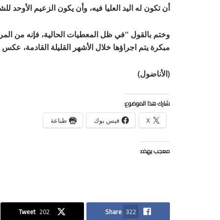
أن تكون له اليد العليا فيه، وأن يكون الزعيم الأوحد ل
وختم بالقول “في ظل المعطيات الحالية، فإنه من المرجح
مبكرة يتم اجراؤها خلال الأشهر القليلة القادمة، عكس ذ
(الأناضول)
شارك هذا الموضوع:
X
فيس بوك
طباعة
معجب بهذه:
Tweet
202
Share
322