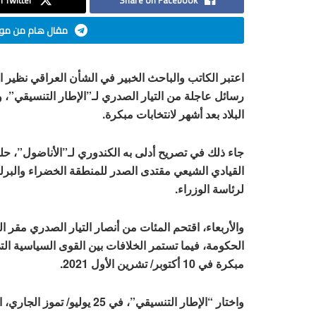
 Twitter
Share on Facebook
مقال هام من موق
اعتبر الكاتب والباحث الخبير في الشأن العراقي نظير ال
رسائل عاجلة من التيار الصدري لـ”الإطار التنسيقي”، 
البلاد بعد أشهر لانتخابات مبكرة.
جاء ذلك في تصريح أدلى به الكندوري لـ”الأناضول”، حلل
القيادي الشيعي مقتدى الصدر للمنطقة الخضراء والبرل
لرئاسة الوزراء.
والأربعاء، اقتحم المئات من أنصار التيار الصدري مقر 
الحكومة، فيما تستمر الخلافات بين القوى السياسية ال
مبكرة في 10 أكتوبر/ تشرين الأول 2021.
واختار “الإطار التنسيقي”، في 25 يوليو/ تموز الجاري، السوداني مرشحا لرئاسة الحكومة المقبلة في خطوة جديدة على