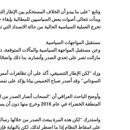
وتابع “على ما يبدو أن الخلاف المستحكم بين الإطار ا
وبدأت تتعالى أصوات بعض السياسيين للمطالبة بإبقاء ح
تخرج العملية السياسية الحالية من حالة الانسداد التي تع
مستقبل المواجهات السياسية
وعن مستقبل المواجهة السياسية والمآلات المتوقعة، ذ
مازالت تصر على تحدي الصدر وأنصاره، بدا ذلك واضحًا م
وزاد “لكن الإطار التنسيقي، أكد على أن تظاهرات أم
السوداني” وقد أصدر صباح الخميس بيانا يؤكد على تمسك
وأوضح الباحث العراقي أن “انسحاب أنصار الصدر من ال
المنطقة الخضراء في عام 2016 وخرج منها دون أن يسقط النظام حينها”.
واستدرك “لكن هذه المرة يبعث الصدر من خلالها رسالة
على اسقاط النظام إذا ما اضطر لذلك، لكن بالنهاية فإن