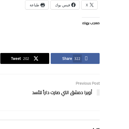
X
فيس بوك
طباعة
معجب بهذه:
Tweet
202
Share
322
Previous Post
أوبرا دمشق التي صارت داراً للأسد