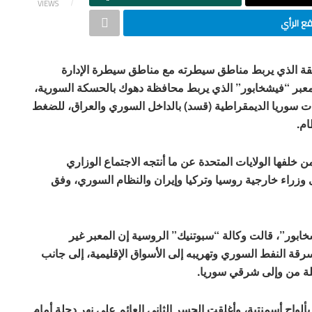
VIEWS
 الرأي
قة الذي يربط مناطق سيطرته مع مناطق سيطرة الإدارة
اق معبر “فيشخابور” الذي يربط محافظة دهوك بالحسكة السورية،
ات سوريا الديمقراطية (قسد) بالداخل السوري والعراق، للضغط
ام.
ها الولايات المتحدة عن ما أنتجه الاجتماع الوزاري
وزراء خارجية روسيا وتركيا وإيران والنظام السوري، وفق
ور”، قالت وكالة “سبوتنيك” الروسية إن المعبر غير
 النفط السوري وتهريبه إلى الأسواق الإقليمية، إلى جانب
سللة من وإلى شرقي سوريا.
لواح أسمنتية، وأغلقت الجسر الثاني العائم على نهر دجلة أمام