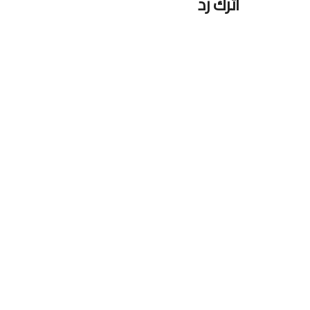
اترك رد