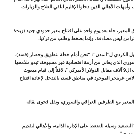
هلت الأهالي الذين دخلوا الإقليم لتلقي العلاج والزيارات
ق المعبر، جاء بعد يوم واحد على افتتاح معبر حدودي جديد (زيت/
دو التزامن ليس مصادفة، وإنما بضغط وطلب من تركيا.
بل الكردي ل”المدن”: “نحن أمام خطة لتطويق وحصار (قسد)،
سوري الذي يعاني من أزمة اقتصادية غير مسبوقة، تبدو ملامحها
من خلال انهيار سعر صرف الليرة السورية التي تجاوزت ال9 آلاف مقابل الدولار الأميركي”، لافتاً إلى قيام مبعوث
لاس غرينجر الموجود في مناطق قسد، بالتدخل لإعادة افتتاح
لمعبر مع الطرفين العراقي والسوري، ونقل فحوى لقائه
عيد وسيلة للضغط على الإدارة الذاتية، والأهالي لتقديم
لسوري”.