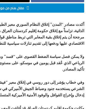
مقال هام من موقع
أكدت مصادر “المدن” إغلاق النظام السوري معبر الطب
الذاتية، تزامناً مع إغلاق حكومة إقليم كردستان العر
مرجحة أن يتم إغلاق بقية المعابر التي تربط مناطق قو
الاقتصادي عليها ودفعها إلى تقديم تنازلات سياسية للنظ
ولا يمكن فصل سياسة الضغط القصوى على “قسد” ومن خلف
الرباعي الذي عُقد قبل يومين في موسكو، على مستوى 
تأكيد المصادر.
وفي خطاب يؤشر إلى دور روسي في إغلاق معبر “فيشخاب
الشرعي يستخدمه جنود وضباط الجيش الأميركي في سرقة
إدخال وإخراج القوافل والوفود الأمنية الأميركية المت
وكانت حكومة إقليم كردستان العراق قد أغلقت المعبر بأ