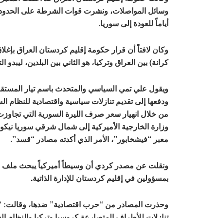
وسائل المواصلات، ونشرت قوات الشرطة على الحدود، وأم
أياماً للعودة إلى سوريا.
وكان لافتاً أن قرار حكومة إقليم كردستان العراق بإغلا
كرانة) بين العراق وتركيا، هو الثاني بين البلدين، ليب
ويقول علي تمي السياسي والمتحدث باسم تيار المستق
ودفعها إلى تقديم تنازلات سياسية واقتصادية للنظام ال
وزارة الخارجية الأميركية إلى شمال شرقي سوريا نيكو
معبر “فيشخابور”، الأمر الذي أكدته مصادر “قسد”.
ونقلت عن مصدر كردي أن وسيطاً أميركياً يبحث ملف ا
بمسؤولين في إقليم كردستان للإدارة الذاتية.
وحذرت المصادر من “حرب اقتصادية” ضدها، وقالت: “التص
تنازلات للأطراف المتصارعة كروسيا وتركيا والنظام ا