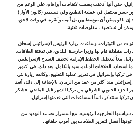
ئيل، حتى أنها أذعنت بصمت لاتفاقات أبراهام، على الرغم من
دور جسر محتمل في عملية التطبيع وفي ديسمبر (كانون الأول)
موف: إن باكو يمكن أن تتوسط بين تل أبيب وأنقرة. في وقت لاحق،
مكن أن تستضيف مفاوضات ثلاثية.
ذا الذوبان في العلاقات الثنائية بعد أكثر من 10 سنوات من التوترات. وساعدت زيارة الرئيس الإسرائيلي إسحاق
ارس (آذار) 2022، والتي تلتها زيارات متبادلة قام بها وزيرا خارجية البلدين، في تدفئة العلاقات.
ئيل معاً لتعطيل الخطط الإيرانية لخطف السياح الإسرائيليين
 استعادتا العلاقات الدبلوماسية بالكامل. بعد ذلك، في أكتوبر
زيري الدفاع في تركيا وإسرائيل في تعزيز عملية التطبيع، وكانت زيارة بني
 إسرائيلي منذ أكثر من عقد من الزمان. بالإضافة إلى ذلك، أنقذ
ضرب زلزال كبير الجزء الجنوبي الشرقي من تركيا الشهر قبل الماضي. فشكر
 تركيا ستتذكر دائماً المساعدات التي قدمتها إسرائيل.
 سياستها الخارجية الرئيسية. مع استمرار تصاعد التهديد من
وقيتاً أفضل لتعزيز العلاقات بين أقرب حلفائها.