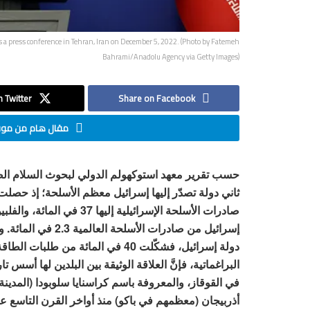
 press conference in Tehran, Iran on December 5, 2022. (Photo by Fatemeh
Bahrami/Anadolu Agency via Getty Images)
 Twitter
Share on Facebook
مقال هام من موقع
إسرائيل من صادرات 
دولة إسرائيل، فشكّلت 40 في المائة 
البراغماتية، فإنَّ العلاقة الوثيقة بين البلدين لها أسس 
في القوقاز، والمعروفة باسم كراسنايا سلوبودا (المدينة
أذربيجان (معظمهم في باكو) منذ أواخر القرن التاسع ع