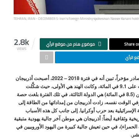
TEHRAN, IRAN - DECEMBER 5: Iran's Foreign Ministry spokesman Nasser Kanani holds a
2.8k
Share on
موضوع هام من موقع الرأي
VIEWS
 الرأي
حسب تقرير معهد استوكهولم الدولي لبحوث السلام الصادر مؤخراً، تبين أنه في فترة 2018 – 2022، أصبحت أذربيجان
ثاني دولة تصدّر إليها إسرائيل معظم الأسلحة؛ إذ حصلت على 9.1 في المائة، وكانت الهند هي الأولى، حيث شكَّلت
صادرات الأسلحة الإسرائيلية إليها 37 في المائة، والفلبين (8.5 في المائة) هي الدولة الثالثة، في تلك الفترة بلغت حصة
الأسلحة العالمية 2.3 في المائة. وفي الوقت نفسه، زادت أذربيجان من إمداداتها من الطاقة إلى
من طلبات الطاقة الإسرائيلية بعد حرب أوكرانيا. إلى جانب كل هذه الأسباب
تاريخية وثقافية أيضاً: أذربيجان هي موطن آخر جالية يهودية متبقية
 الحمراء)، في حين تعيش جالية كبيرة من اليهود الأوروبيين في
شر.