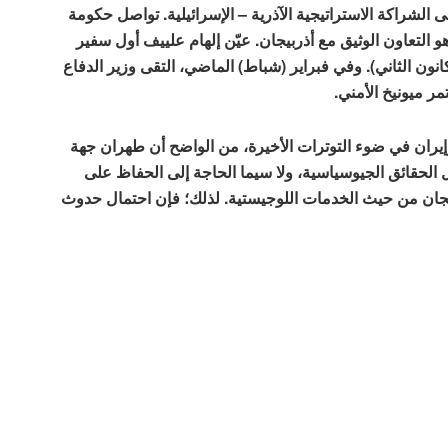
 الشراكة الاستراتيجية الآذرية – الإسرائيلية. تواصل حكومة
هو التعاون الوثيق مع أذربيجان. عيّن إلهام علييف أول سفير
ى إسرائيل، مختار ممادوف، في 11 يناير (كانون الثاني). وفي فبراير (شباط) الماضي، التقى وزير الدفاع
ر ميونيخ الأمني.
وإيران في ضوء التوترات الأخيرة، من الواضح أن طهران جهة
اهل الحقائق الجيوسياسية، ولا سيما الحاجة إلى الحفاظ على
ربيجان من حيث الخدمات اللوجيستية. لذلك؛ فإن احتمال حدوث