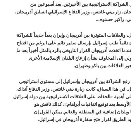
 الشراكة الاستراتيجية بين الأخيرتين. بعد أسبوعين من
جان، زار بيني غانتس، وزير الدفاع الإسرائيلي السابق أذربيجان،
اني، زاكير حسنوف.
والعلاقات المتوترة بين أذربيجان وإيران بعداً جديداً للشراكة
 دائماً طلب إسرائيل بإرسال سفير دائم على الرغم من افتتاح
 باكو في أغسطس 1993. تغير هذا عندما اتخذت أذربيجان القرار التاريخي بالرد بالمثل أخيراً بعد ما
جان الأولي إلى المخاوف بشأن إزعاج البلدان الإسلامية الأخرى
ور العلاقات بين باكو وطهران.
 رفع الشراكة بين أذربيجان وإسرائيل إلى مستوى استراتيجي
ل. في هذا السياق، كانت زيارة بيني غانتس، وزير الدفاع آنذاك،
لى أهمية «الحفاظ على العلاقات الاستراتيجية بين دولة إسرائيل
لأوسط بعد توقيع اتفاقيات أبراهام». كذلك ناقش هو
وبلدان إضافية في المنطقة والعالم. يمكن القول إن
يد الطريق لقرار فتح سفارة أذربيجان في إسرائيل.