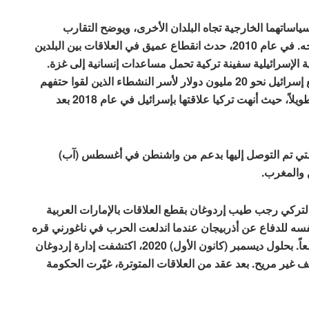
 سياساتهما الخارجية تجاه البلدان الأخرى، ويوضح التقارب
الإسرائيلي – التركي الأخير هذه الإمكانية على أفضل وجه. في عام 2010، حدث انقطاع عميق في العلاقات بين البلدين
لإسرائيلية سفينة تركية تحمل مساعدات إنسانية إلى غزة.
في عام 2016، تصالحت تركيا وإسرائيل بشرط أن تدفع إسرائيل نحو 20 مليون دولار لأسر النشطاء الذين لقوا حتفهم
في الحادث. على الرغم من ذلك، لم تدم هذه الاتفاقية طويلاً، حيث أنهت تركيا علاقتها بإسرائيل في عام 2018 بعد
، التي تم التوصل إليها بدعم من واشنطن في أغسطس (آب)
س التركي رجب طيب إردوغان بقطع العلاقات بالإمارات العربية
نفسه للدفاع عن أذربيجان عندما اندلعت الحرب في ناغورني قره
باغ، والتي يبدو أنها تذكّر كلا البلدين بما يمكنهما إنجازه معاً. بحلول ديسمبر (كانون الأول) 2020، اكتشفت إدارة إردوغان
غير مريح. بعد عقد من العلاقات المتوترة، غيّرت الحكومة