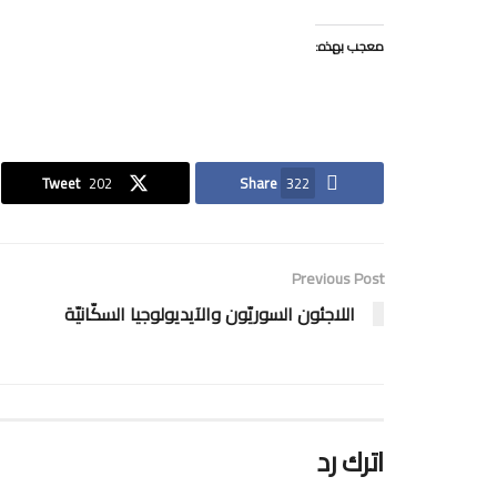
معجب بهذه:
Tweet
202
Share
322
Previous Post
اللاجئون السوريّون والآيديولوجيا السكّانيّة
اترك رد