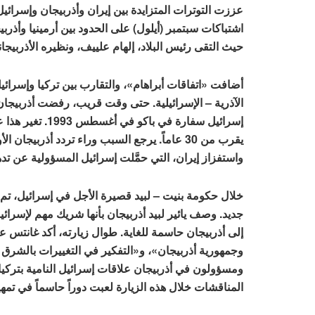
عززت التوترات المتزايدة بين إيران وأذربيجان وإسرائيل
اشتباكات سبتمبر (أيلول) على الحدود بين أرمينيا وأذربي
حيث التقى رئيس البلاد، إلهام علييف، ونظيره الأذربيج
أضافت «اتفاقات أبراهام»، والتقارب بين تركيا وإسرائيل، 
الآذرية – الإسرائيلية. حتى وقت قريب، رفضت أذربيجان
إسرائيل سفارة في
يقرب من 30 عاماً. يرجع السبب وراء تردد أذربي
واستفزاز إيران، التي حمَّلت إسرائيل المسؤولية عن تده
خلال حكومة بنيت – لبيد قصيرة الأجل في إسرائيل، تم
جديد. وصف يائير لبيد أذربيجان بأنها شريك مهم لإسرائي
إلى أذربيجان حاسمة للغاية. طوال زيارته، أكد غانتس ع
وجمهورية أذربيجان»، و«التفكير في التغييرات بالشرق ا
ومسؤولون في أذربيجان علاقات إسرائيل النامية بتركيا 
المناقشات خلال هذه الزيارة لعبت دوراً حاسماً في تمه