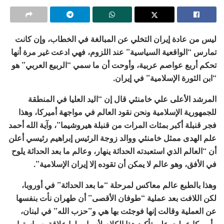
ليس من عادة إيران التخلي عن المبالغة في الخطاب، وإن كانت
تمارس “الواقعية السياسية” عند اللزوم، فهي ادعت غير مرة أنها
تحكم أربع عواصم عربية، وأوحت أن ما سمي “الربيع العربي” هو
“ابن الثورة الإسلامية” في إيران.
المرشد الأعلى علي خامنئي قال إن “اليد العليا في المنطقة
للجمهورية الإسلامية ونحن نقود العالم في مواجهة أميركا، وهذا
فجر قنبلة أكبر بمئات المرات من قنبلة هيروشيما”، وآية الله أحمد
علم الهدى ممثل خامنئي ووالد زوجة الرئيس إبراهيم رئيسي أعلن
أن “العالم الذي استعبدته الحداثة ينهار، وعالم ما بعد الحداثة يلوح
في الأفق، وهو عالم لا يمكن أن تقوده إلا إيران الإسلامية”.
وهذا بالطبع عالم معاكس لمرحلة “ما بعد الحداثة” في أوروبا،
لكن اللافت بعد عملية “طوفان الأقصى” أن طهران نأت بنفسها
عن العملية وقالت إنها فوجئت بها هي و”حزب الله” في لبنان،
وأميركا عملت على تأكيد هذا الكلام لأسباب لها علاقة بسياستها