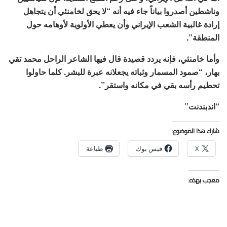
وناشطين أصدروا بياناً جاء فيه أنه “لا يحق لخامنئي أن يتجاهل
إرادة غالبية الشعب الإيراني وأن يعطي الأولوية لأوهامه حول
المنطقة”.
وأما خامنئي، فإنه يردد قصيدة قال فيها الشاعر الراحل محمد تقي
بهار، “صمود المسمار وثباته يجعلانه عبرة للبشر. كلما حاولوا
تحطيم رأسه بقي في مكانه واستقر”.
“اندبندنت”
شارك هذا الموضوع:
X
فيس بوك
طباعة
معجب بهذه: