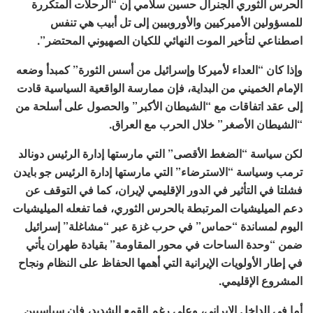
الحرس الثوري الجنرال حسين سلامي إن “الرحلات المتكررة
للمسؤولين الأميركيين والأوروبيين إلى تل أبيب هي تنفس
اصطناعي لتأخير الموت النهائي للكيان الصهيوني المحتضر”.
وإذا كان “العداء لأميركا وإسرائيل من أسس الثورة” كمبدأ وضعه
الإمام الخميني من البداية، فإن ممارسة الواقعية السياسية قادت
إلى عقد اتفاقات مع “الشيطان الأكبر” والحصول على أسلحة من
“الشيطان الأصغر” خلال الحرب مع العراق.
لكن سياسة “الضغط الأقصى” التي مارستها إدارة الرئيس دونالد
ترمب وسياسة “الاسترضاء” التي مارستها إدارة الرئيس جو بايدن
فشلتا في التأثير في الدور الإقليمي لإيران، كما في التوقف عن
دعم الميليشيات المرتبطة بالحرس الثوري، فما تفعله الميليشيات
اليوم لمساندة “حماس” في حرب غزة عبر “مشاغلة” إسرائيل
ضمن “وحدة الساحات في محور المقاومة” بقيادة طهران يأتي
في إطار الأولويات الإيرانية التي أهمها الحفاظ على النظام ونجاح
المشروع الإقليمي.
أما في الداخل الإيراني، وعلى رغم القمع الشديد، فإن سياسيين