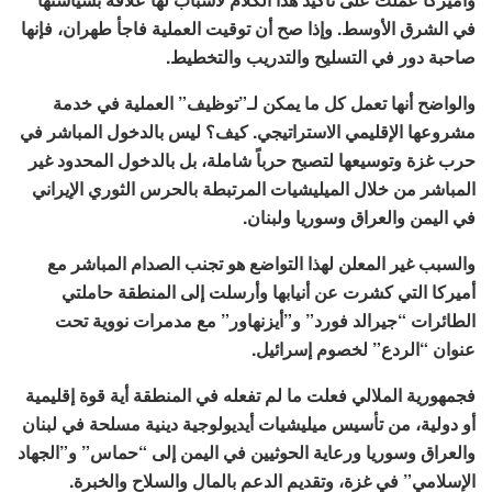
في الشرق الأوسط. وإذا صح أن توقيت العملية فاجأ طهران، فإنها
صاحبة دور في التسليح والتدريب والتخطيط.
والواضح أنها تعمل كل ما يمكن لـ”توظيف” العملية في خدمة
مشروعها الإقليمي الاستراتيجي. كيف؟ ليس بالدخول المباشر في
حرب غزة وتوسيعها لتصبح حرباً شاملة، بل بالدخول المحدود غير
المباشر من خلال الميليشيات المرتبطة بالحرس الثوري الإيراني
في اليمن والعراق وسوريا ولبنان.
والسبب غير المعلن لهذا التواضع هو تجنب الصدام المباشر مع
أميركا التي كشرت عن أنيابها وأرسلت إلى المنطقة حاملتي
الطائرات “جيرالد فورد” و”أيزنهاور” مع مدمرات نووية تحت
عنوان “الردع” لخصوم إسرائيل.
فجمهورية الملالي فعلت ما لم تفعله في المنطقة أية قوة إقليمية
أو دولية، من تأسيس ميليشيات أيديولوجية دينية مسلحة في لبنان
والعراق وسوريا ورعاية الحوثيين في اليمن إلى “حماس” و”الجهاد
الإسلامي” في غزة، وتقديم الدعم بالمال والسلاح والخبرة.