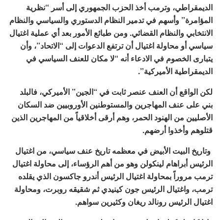
الديمقراطي، وترمب أخذ الحزب الجمهوري إلى أسر “نظرية
المؤامرة” وأسهم في تدمير النظام الدستوري والسياسي والنظام
الانتخابي والنظام القضائي. ومن طبائع الأمور بعد أي عملية اغتيال
سياسي أو محاولة اغتيال أن ترتفع الدعوات إلى “الاتحاد”، وأن
يتبارى الخصوم في الادعاء أنه “لا مكان للعنف السياسي في
الديمقراطية الأميركية”.
لكن الواقع أن العنف عنصر ثابت في “الجين” الأميركي، فالبلد
بني على عنف المهاجرين والمستوطنين الأوروبيين ضد السكان
الأصليين من الهنود الحمر، وهم أرقى أخلاقياً من المهاجرين الذين
قتلوهم وأخذوا أرضهم.
وتاريخ البيت الأبيض في معظمه تاريخ عنف سياسي، من اغتيال
الرئيس أبراهام لينكولن وهو من أهم الرؤساء، إلى محاولة اغتيال
ترمب مروراً بمحاولة اغتيال الرئيس أندرو جاكسون الذي يقلده
ترمب، واغتيال الرئيس جون كينيدي ثم شقيقه روبرت، ومحاولة
اغتيال الرئيس رونالد ريغان وكثيرين سواهم.