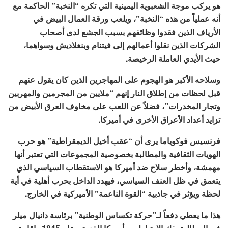
هو يركب موجة الشعبوية اليمينية التي تكره “النخبة” الحاكمة مع
أنه عملياً من هذه “النخبة”، ويلعب ورقة العمال البيض في
الأرياف الذين فقدوا وظائفهم بسبب الجشع لدى أصحاب
الشركات الذين نقلوا أعمالهم إلى فيتنام وبنغلاديش وسواهما،
حيث الأيدي العاملة الرخيصة.
وسلاحه الأكبر هو الهجوم على المهاجرين الذين كان يقول عنهم
قبل لحظات من إطلاق النار إنهم “ملايين من المجرمين والمهربين
وتجار المخدرات”، فضلاً عن اللعب على مخاوف العرق الأبيض من
تزايد أعداد الأعراق الأخرى في أميركا.
فرنسيس فوكوياما يرى أن “عقب أخيل الديمقراطية” هو حرب
الهويات الثقافية والمطالبة بخصوصية المجموعات التي تعتبر أنها
مهمشة، وأخطر سلاح ضد أميركا هو الاستقطاب السياسي الذي
يتعمق في ظل العنف السياسي، فيهدد الداخل بحرب أهلية في أية
لحظة ويؤثر في جاذبية “القوة الناعمة” الأميركية في الخارج.
هذا ما يعطي دفعاً لـ”حركة تكساس الوطنية” برئاسة دانيال ميلر