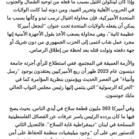
وإذا كان لينكولن اغتيل بسبب ما فعله من توحيد الشمال والجنوب
في الحروب الأهلية وتحرير العبيد، ومن دونه لما كانت الولايات
المتحدة الأميركية، فإن محاولة اغتيال ترمب تبدو وكأنها بسبب ما
يمكن أن يفعله بالولايات المتحدة تحت عنوان “لنجعل أميركا
عظيمة ثانية”، وهي محاولة يصعب الأخذ بقول الأجهزة الأمنية إنها
مجرد عمل شاب انتمى إلى الحزب الجمهوري من دون شريك أو
جهة دفعته وتولت قتله بعد لحظة من إطلاق الرصاص.
والأزمة العميقة في المجتمع، ففي استطلاع للرأي أجرته جامعة
دينسون عام 2023 ظهر أن ربع الأميركيين يعتقدون بوجود “رسل
وأنبياء” في العصر الحديث ويؤمنون بنظرية المؤامرة كما في
“الحركة الرسولية” التي ينتمي إليها رئيس مجلس النواب الحالي
مايك جونسون.
وفي أميركا 393 مليون قطعة سلاح في أيدي الناس، بحيث يصح
فيها ما كان يردده الرئيس ياسر عرفات عن الفصائل الفلسطينية
المسلحة في لبنان “ديمقراطية غابة السلاح”. فالتعديل الثاني
للدستور نص على أن “وجود ميليشيات منظمة للحفاظ على أمن