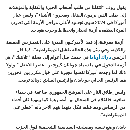
يقول روف “انتقلنا من طلب أصحاب الخبرة والكفاية والمؤهلات
إلى طلب الذين يرمون القنابل ويفجرون الأشياء”، وليس خيار
أميركا في 2024 سوى تجسيد لأعلى مراحل الأزمة التي تضرب
القوة العظمى، أزمة انحدار وانحطاط وحرب هويات.
“أزمة معرفية، إذ فقد الأميركيون القدرة على التمييز بين الحقيقة
والكذبة، وفي مثل هذه الحالة تفشل الديمقراطية”، كما قال
الرئيس
باراك أوباما
في حديث قبل أعوام إلى مجلة “أتلانتيك”، هي
أزمة الدخول في ما سماه جوناثان كيرشنر “عصر اللاعقل”. ولولا
ذلك لما وجدت أميركا نفسها مجبرة على خيار مكرر بين عجوزين
هما الرئيس الحالي جو بايدن والرئيس السابق دونالد ترمب.
وليس إطلاق النار على المرشح الجمهوري صاعقة في سماء
صافية، فالكلام في السجال بين أنصارهما كما بينهما كان أفظع
من الرصاص ومفاعيله، فكل منهما يتهم الآخر بأنه “خطر على
الديمقراطية”.
بايدن وضع نفسه ومصلحته السياسية الشخصية فوق الحزب