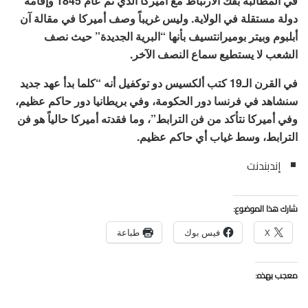
في المطالبة بفك الارتباط مع أميركا الذي تم عام 1845 وإقامة
دولة مستقلة في الولاية. وليس غريباً وصف أميركا في مقالة آن
أبلبوم وبيتر بوميرانتسيف بأنها “البرية الجديدة” حيث نصف
الشعب لا يستطيع سماع النصف الآخر.
في القرن الـ19 كتب ألكسيس دو توكفيل أنه “كلما بدأ عهد جديد
سنشاهد في فرنسا دور الحكومة، وفي بريطانيا دور حاكم عظيم،
وفي أميركا نتأكد من فن الترابط”، وما فقدته أميركا حالياً هو فن
الترابط، وسط غياب أي حاكم عظيم.
إندبندنت
شارك هذا الموضوع:
X
فيس بوك
طباعة
معجب بهذه: