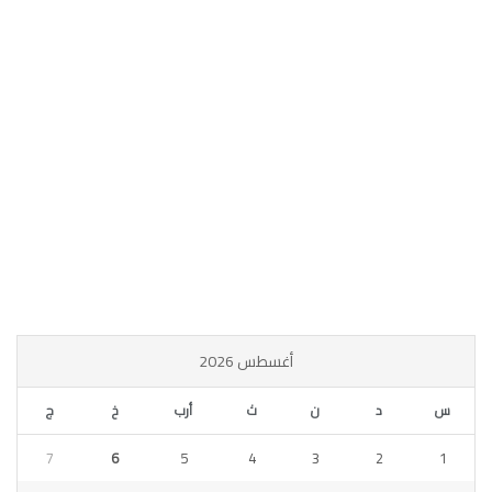
أغسطس 2026
س
د
ن
ث
أرب
خ
ج
7
6
5
4
3
2
1